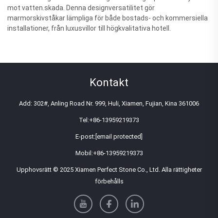
mot vatten.skada. Denna designversatilitet gör
marmorskivståkar lämpliga för både bostads- och kommersiella
installationer, från luxusvillor till högkvalitativa hotell.
Kontakt
Add: 302#, Anling Road Nr. 999, Huli, Xiamen, Fujian, Kina 361006
Tel:
+86-13959219373
E-post:
[email protected]
Mobil:
+86-13959219373
Upphovsrätt © 2025 Xiamen Perfect Stone Co., Ltd. Alla rättigheter
förbehålls