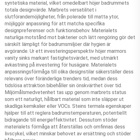
syntetiska material, vilket omedelbart höjer badrummets
totala designvärde. Marbrets versatilitet i
slutförandemöjligheter, från polerade till matta ytor,
möjliggör anpassning för att matcha specifika
designpreferenser och funktionsbehov. Materialets
naturliga motstånd mot bakterier och lätt rengöring gör det
särskilt lämpligt för badrumsmiljöer där hygien är
avgörande. Ur ett investeringsperspektiv höjer marmors
vanity sinks markant fastighetsvärdet, med utmärkt
avkastning på investering för husägare. Materialets
anpassningsförmåga till olika designstilar säkerställer dess
relevans över föränderliga trenders tid, medan dess
tidslösa attraktion bibehåller sin önskvärthet över tid.
Miljömålsmedvetenhet tas upp genom marbrets status
som ett naturligt, hållbart material som inte släpper ut
skadliga kemikalier eller VOCs. Steins termala egenskaper
hjälper till att reglera badrumstemperaturen, potentiellt
bidragande till energieffektivitet. Dessutom stöder
materialets förmåga att återställas och omfinnas dess
livscykel, vilket minskar behovet av ersättning och stöder