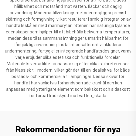
hållbarhet och motstånd mot vatten, fläckar och daglig
användning. Moderna tillverkningsmetoder möjliggör precist
skärning och formgivning, vilket resulterar i smidig integration av
handfatsskålen med marmorytan. Stenen har naturliga kylande
egenskaper som hjälper till att bibehålla bekväma temperaturer,
medan dess täta sammansättning ger utmärkt hållbarhet för
långsiktig användning. Installationsalternativ inkluderar
undermontering, fartyg eller integrerade handfatsdesigner, varav
varje erbjuder olika estetiska och funktionella fördelar.
Materialets versatilitet anpassar sig efter olika stilpreferenser,
från klassisk till modern, vilket gör det till en idealisk val för både
bostads- och kommersiella tillämpningar. Dessa skivor för
handfat har vanligtvis förhandsborrade kranhål och kan
anpassas med ytterligare element som bakskott och sidaskott
för förbättrad skydd mot vatten_skada.
Rekommendationer för nya