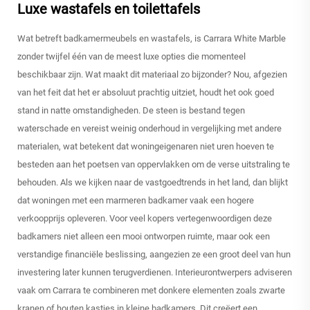
Luxe wastafels en toilettafels
Wat betreft badkamermeubels en wastafels, is Carrara White Marble
zonder twijfel één van de meest luxe opties die momenteel
beschikbaar zijn. Wat maakt dit materiaal zo bijzonder? Nou, afgezien
van het feit dat het er absoluut prachtig uitziet, houdt het ook goed
stand in natte omstandigheden. De steen is bestand tegen
waterschade en vereist weinig onderhoud in vergelijking met andere
materialen, wat betekent dat woningeigenaren niet uren hoeven te
besteden aan het poetsen van oppervlakken om de verse uitstraling te
behouden. Als we kijken naar de vastgoedtrends in het land, dan blijkt
dat woningen met een marmeren badkamer vaak een hogere
verkoopprijs opleveren. Voor veel kopers vertegenwoordigen deze
badkamers niet alleen een mooi ontworpen ruimte, maar ook een
verstandige financiële beslissing, aangezien ze een groot deel van hun
investering later kunnen terugverdienen. Interieurontwerpers adviseren
vaak om Carrara te combineren met donkere elementen zoals zwarte
kranen of houten kastjes in kleine badkamers. Dit creëert een