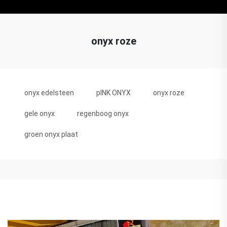
onyx roze
onyx edelsteen
pINK ONYX
onyx roze
gele onyx
regenboog onyx
groen onyx plaat