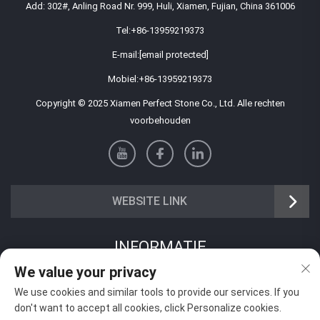
Add: 302#, Anling Road Nr. 999, Huli, Xiamen, Fujian, China 361006
Tel:
+86-13959219373
E-mail:
[email protected]
Mobiel:
+86-13959219373
Copyright © 2025 Xiamen Perfect Stone Co., Ltd. Alle rechten
voorbehouden
WEBSITE LINK
INFORMATIE
We value your privacy
Meld je aan om onze wekelijkse nieuwsbrief te ontvangen
We use cookies and similar tools to provide our services. If you
don't want to accept all cookies, click Personalize cookies.