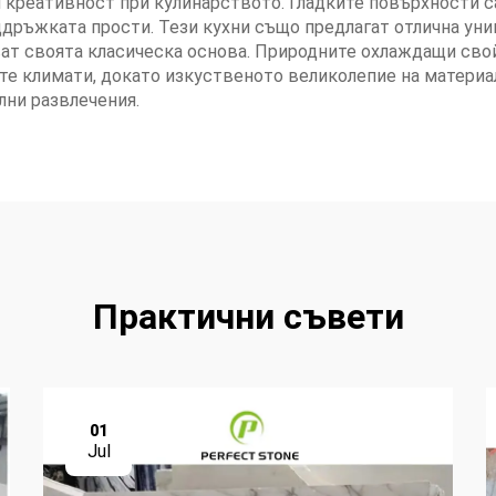
 креативност при кулинарството. Гладките повърхности са
дръжката прости. Тези кухни също предлагат отлична уни
зват своята класическа основа. Природните охлаждащи сво
ите климати, докато изкуственото великолепие на материа
лни развлечения.
Практични съвети
01
Jul