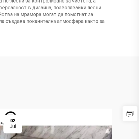
 по-лесни за контролиране за чистота, а
версалност в дизайна, позволявайки лесни
йства на мрамора могат да помогнат за
ла създава поканителна атмосфера както за
02
0
Jul
Ju