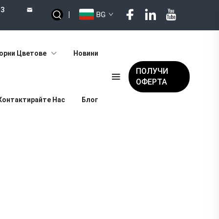
73
|
BG
орни Цветове
Новини
ПОЛУЧИ
ОФЕРТА
Контактирайте Нас
Блог