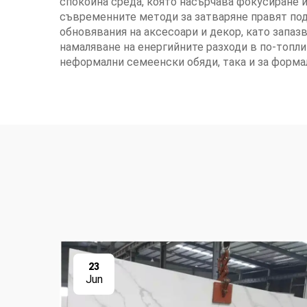
спокойна среда, която насърчава фокусиране и
съвременните методи за затваряне правят под
обновявания на аксесоари и декор, като запа
намаляване на енергийните разходи в по-топл
неформални семеенски обяди, така и за форма
23
Jun