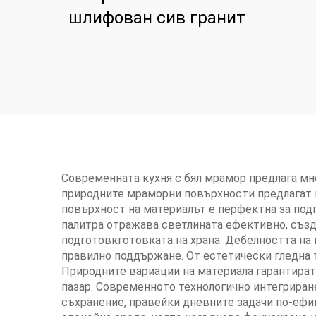
шлифован сив гранит
Современната кухня с бял мрамор предлага мно
природните мраморни повърхности предлагат н
повърхност на материалът е перфектна за подг
палитра отражава светлината ефективно, създ
подготовкготовката на храна. Дебелността на
правилно поддържане. От естетически гледна т
Природните вариации на материала гарантират,
пазар. Современното технологично интегриран
съхранение, правейки дневните задачи по-ефи