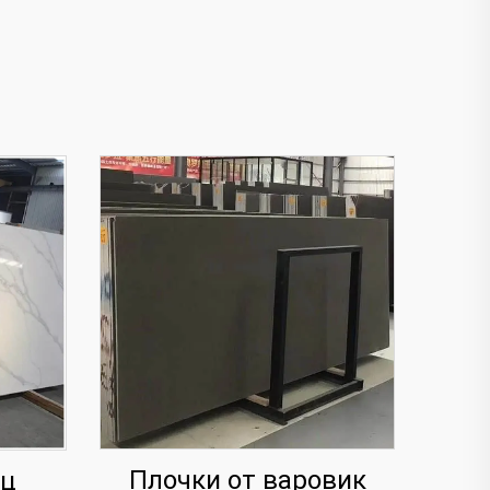
Плочки от варовик
рц