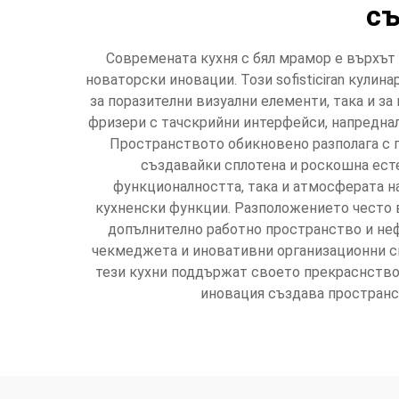
съ
Современата кухня с бял мрамор е върхът
новаторски иновации. Този sofisticiran кулин
за поразителни визуални елементи, така и з
фризери с тачскрийни интерфейси, напреднал
Пространството обикновено разполага с 
създавайки сплотена и роскошна есте
функционалността, така и атмосферата на
кухненски функции. Разположението често 
допълнително работно пространство и не
чекмеджета и иновативни организационни си
тези кухни поддържат своето прекраснство
иновация създава пространств