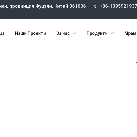
мен, провинция Фуцзян, Китай 361006
+86-139592193
ца
Наши Проекти
За нас
Продукти
Мрам