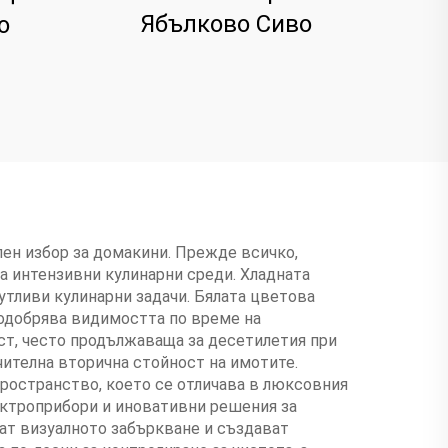
Ябълково Сиво
о
лен избор за домакини. Прежде всичко,
а интензивни кулинарни среди. Хладната
утливи кулинарни задачи. Бялата цветова
подобрява видимостта по време на
ст, често продължаваща за десетилетия при
чителна вторична стойност на имотите.
пространство, което се отличава в люксовния
ектроприбори и иновативни решения за
ат визуалното забъркване и създават