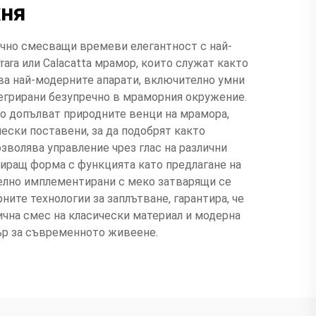
хня
ечно смесващи времеви елегантност с най-
rara или Calacatta мрамор, които служат както
чва най-модерните апарати, включително умни
тегрирани безупречно в мраморния окружение.
о допълват природните венци на мрамора,
ески поставени, за да подобрят както
зволява управление чрез глас на различни
иращ форма с функцията като предлагане на
елно имплементирани с меко затварящи се
те технологии за заплътване, гарантира, че
чна смес на класически материал и модерна
нтър за съвременното живеене.