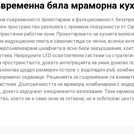
временна бяла мраморна ку
 на съвременното проектиране и функционалност, безупр
арен пространство разполага с премиум повърхности от Car
а практични работни зони. Проектирането на кухнята вклю
и индукционни плита и самочистящи се печки, всички ин
персонализирани шкафчета в ясно бели завършвания, коит
тика. Напредните LED осветлителни системи са стратегич
 пространството, докато интеграцията на умни домове по
включва щедро размерен остров с водопаден ръб, комбин
формално седалище. Решенията за съхраняване са внимат
стеми. Дълговечността на мрамора, комбинирана с модерни
, докато издържат ежедневното използване. Тази хармони
о, което не е само зона за готвене, но и sofisticiran це