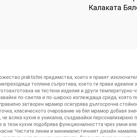
Калаката Бял
жество praktichni предимства, които я правят изключите
епреходяща топлина съпротива, което ги прави идеални з
отовкготовка на тестени изделия и други температурно-ч
авайки по-светла и по-широко изглеждаща среда, която 
 правилно затворен мрамор осигурява дългосрочна стойно
очка, класическото очарование на бял мрамор добавя зна
 че всяка кухня е уникална, създавайки персонализирано 
е в тези кухни подобрява функционалността чрез умни ел
касни. Чистите линии и минималистичният дизайн намаляв