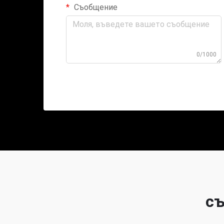
Съобщение
0/1000
съ