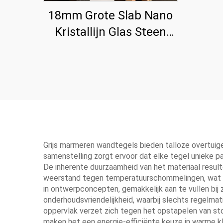
18mm Grote Slab Nano
Kristallijn Glas Steen
Paneel Voor Aanrecht
Grijs marmeren wandtegels bieden talloze overtuig
samenstelling zorgt ervoor dat elke tegel unieke p
De inherente duurzaamheid van het materiaal result
weerstand tegen temperatuurschommelingen, wat hen
in ontwerpconcepten, gemakkelijk aan te vullen bij 
onderhoudsvriendelijkheid, waarbij slechts regelm
oppervlak verzet zich tegen het opstapelen van stof
maken het een energie-efficiënte keuze in warme kli