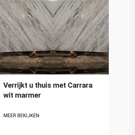
Verrijkt u thuis met Carrara
De 
wit marmer
Wi
MEER BEKIJKEN
MEER