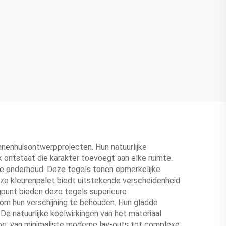
nenhuisontwerpprojecten. Hun natuurlijke
k ontstaat die karakter toevoegt aan elke ruimte.
ste onderhoud. Deze tegels tonen opmerkelijke
ze kleurenpalet biedt uitstekende verscheidenheid
ogpunt bieden deze tegels superieure
 om hun verschijning te behouden. Hun gladde
De natuurlijke koelwirkingen van het materiaal
 toe, van minimaliste moderne lay-outs tot complexe