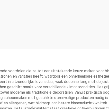
ende voordelen die ze tot een uitstekende keuze maken voor bin
atronen en variaties heeft, waardoor een onherhaalbare esthetie
eert in uitzonderlijke levensduur, vaak decennia lang met de jui
 geschikt maakt voor verschillende klimaatcondities. Het grij
zowel moderne als traditionele decorstijlen. Vanuit praktisch o
atig schoonmaken met geschikte steenveilige producten nodig is
 en allergenen, wat bijdraagt aan betere binnenvluchtkwaliteit. 
maten. Installatieflexibiliteit staat creatieve ontwerpuitingen