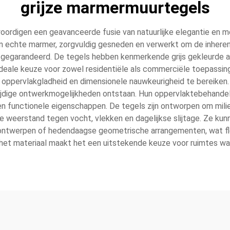
grijze marmermuurtegels
oordigen een geavanceerde fusie van natuurlijke elegantie en 
 echte marmer, zorgvuldig gesneden en verwerkt om de inherent
t gegarandeerd. De tegels hebben kenmerkende grijs gekleurde 
 ideale keuze voor zowel residentiële als commerciële toepass
oppervlakgladheid en dimensionele nauwkeurigheid te bereiken. 
jdige ontwerkmogelijkheden ontstaan. Hun oppervlaktebehandelin
en functionele eigenschappen. De tegels zijn ontworpen om mili
de weerstand tegen vocht, vlekken en dagelijkse slijtage. Ze ku
e-ontwerpen of hedendaagse geometrische arrangementen, wat flex
 het materiaal maakt het een uitstekende keuze voor ruimtes waa