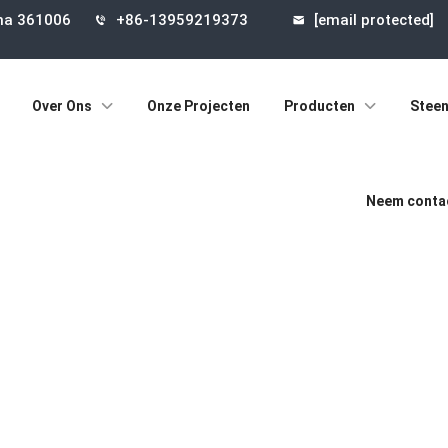
ina 361006
+86-13959219373
[email protected]
Over Ons
Onze Projecten
Producten
Steen
Neem contac