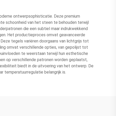
moderne ontwerpsophisticatie. Deze premium
e schoonheid van het steen te behouden terwijl
aderpatronen die een subtiel maar indrukwekkend
ingen. Het productieproces omvat geavanceerde
Deze tegels variëren doorgaans van lichtgrijs tot
g omvat verschillende opties, van gepolijst tot
euinvloeden te weerstaan terwijl hun esthetische
nnen op verschillende patronen worden geplaatst,
ibiliteit biedt in de uitvoering van het ontwerp. De
r temperatuurregulatie belangrijk is.