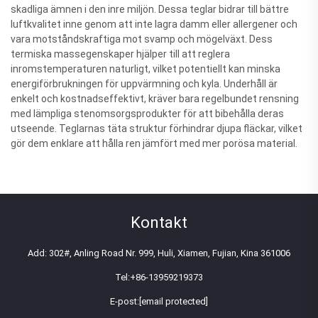
skadliga ämnen i den inre miljön. Dessa teglar bidrar till bättre
luftkvalitet inne genom att inte lagra damm eller allergener och
vara motståndskraftiga mot svamp och mögelväxt. Dess
termiska massegenskaper hjälper till att reglera
inromstemperaturen naturligt, vilket potentiellt kan minska
energiförbrukningen för uppvärmning och kyla. Underhåll är
enkelt och kostnadseffektivt, kräver bara regelbundet rensning
med lämpliga stenomsorgsprodukter för att bibehålla deras
utseende. Teglarnas täta struktur förhindrar djupa fläckar, vilket
gör dem enklare att hålla ren jämfört med mer porösa material.
Kontakt
Add: 302#, Anling Road Nr. 999, Huli, Xiamen, Fujian, Kina 361006
Tel:
+86-13959219373
E-post:
[email protected]