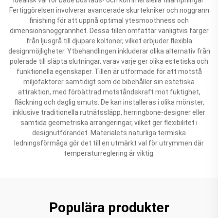
Fertiggörelsen involverar avancerade skurtekniker och noggrann
finishing för att uppnå optimal ytesmoothness och
dimensionsnoggrannhet. Dessa tillen omfattar vanligtvis färger
från ljusgrå till djupare koltoner, vilket erbjuder flexibla
designmöjligheter. Ytbehandlingen inkluderar olika alternativ från
polerade till släpta slutningar, varav varje ger olika estetiska och
funktionella egenskaper. Tillen är utformade för att motstå
miljöfaktorer samtidigt som de bibehåller sin estetiska
attraktion, med förbättrad motståndskraft mot fuktighet,
fläckning och daglig smuts. De kan installeras i olika mönster,
inklusive traditionella rutnätssläpp, herringbone-designer eller
samtida geometriska arrangeringar, vilket ger flexibilitet i
designutförandet. Materialets naturliga termiska
ledningsförmåga gör det till en utmärkt val för utrymmen där
temperaturreglering är viktig.
Populära produkter