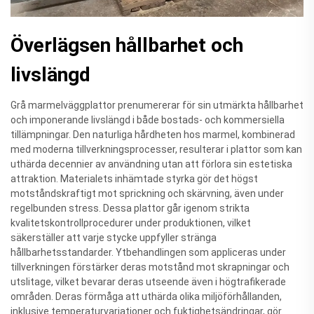
Överlägsen hållbarhet och
livslängd
Grå marmelväggplattor prenumererar för sin utmärkta hållbarhet
och imponerande livslängd i både bostads- och kommersiella
tillämpningar. Den naturliga hårdheten hos marmel, kombinerad
med moderna tillverkningsprocesser, resulterar i plattor som kan
uthärda decennier av användning utan att förlora sin estetiska
attraktion. Materialets inhämtade styrka gör det högst
motståndskraftigt mot sprickning och skärvning, även under
regelbunden stress. Dessa plattor går igenom strikta
kvalitetskontrollprocedurer under produktionen, vilket
säkerställer att varje stycke uppfyller stränga
hållbarhetsstandarder. Ytbehandlingen som appliceras under
tillverkningen förstärker deras motstånd mot skrapningar och
utslitage, vilket bevarar deras utseende även i högtrafikerade
områden. Deras förmåga att uthärda olika miljöförhållanden,
inklusive temperaturvariationer och fuktighetsändringar, gör