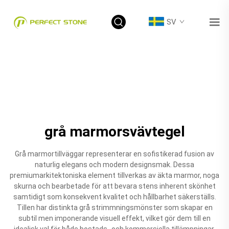
SV
grå marmorsvävtegel
Grå marmortillväggar representerar en sofistikerad fusion av
naturlig elegans och modern designsmak. Dessa
premiumarkitektoniska element tillverkas av äkta marmor, noga
skurna och bearbetade för att bevara stens inherent skönhet
samtidigt som konsekvent kvalitet och hållbarhet säkerställs.
Tillen har distinkta grå strimmningsmönster som skapar en
subtil men imponerande visuell effekt, vilket gör dem till en
idealisk val för både bostads- och kommersiella tillämpningar.