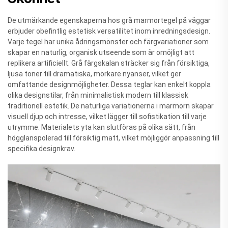
De utmärkande egenskaperna hos grå marmortegel på väggar
erbjuder obefintlig estetisk versatilitet inom inredningsdesign.
Varje tegel har unika ådringsmönster och färgvariationer som
skapar en naturlig, organisk utseende som är omöjligt att
replikera artificiellt. Grå färgskalan sträcker sig från försiktiga,
ljusa toner till dramatiska, mörkare nyanser, vilket ger
omfattande designmöjligheter. Dessa teglar kan enkelt koppla
olika designstilar, från minimalistisk modern till klassisk
traditionell estetik. De naturliga variationerna i marmorn skapar
visuell djup och intresse, vilket lägger till sofistikation till varje
utrymme. Materialets yta kan slutföras på olika sätt, från
högglanspolerad till försiktig matt, vilket möjliggör anpassning till
specifika designkrav.