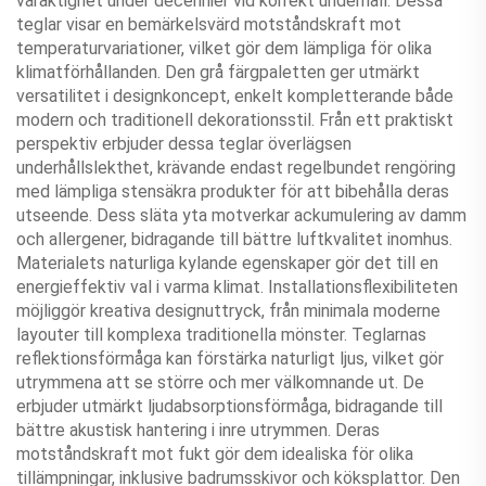
varaktighet under decennier vid korrekt underhåll. Dessa
teglar visar en bemärkelsvärd motståndskraft mot
temperaturvariationer, vilket gör dem lämpliga för olika
klimatförhållanden. Den grå färgpaletten ger utmärkt
versatilitet i designkoncept, enkelt kompletterande både
modern och traditionell dekorationsstil. Från ett praktiskt
perspektiv erbjuder dessa teglar överlägsen
underhållslekthet, krävande endast regelbundet rengöring
med lämpliga stensäkra produkter för att bibehålla deras
utseende. Dess släta yta motverkar ackumulering av damm
och allergener, bidragande till bättre luftkvalitet inomhus.
Materialets naturliga kylande egenskaper gör det till en
energieffektiv val i varma klimat. Installationsflexibiliteten
möjliggör kreativa designuttryck, från minimala moderne
layouter till komplexa traditionella mönster. Teglarnas
reflektionsförmåga kan förstärka naturligt ljus, vilket gör
utrymmena att se större och mer välkomnande ut. De
erbjuder utmärkt ljudabsorptionsförmåga, bidragande till
bättre akustisk hantering i inre utrymmen. Deras
motståndskraft mot fukt gör dem idealiska för olika
tillämpningar, inklusive badrumsskivor och köksplattor. Den