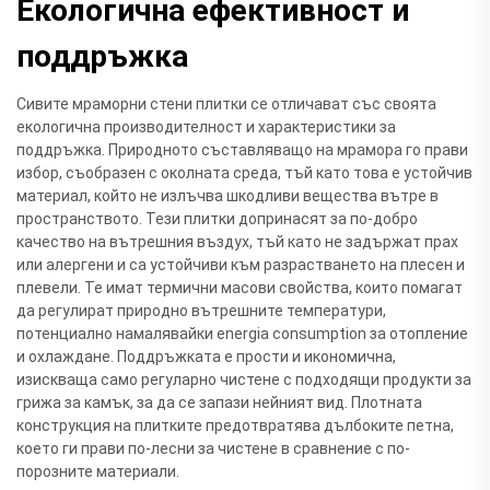
Екологична ефективност и
поддръжка
Сивите мраморни стени плитки се отличават със своята
екологична производителност и характеристики за
поддръжка. Природното съставляващо на мрамора го прави
избор, съобразен с околната среда, тъй като това е устойчив
материал, който не излъчва шкодливи вещества вътре в
пространството. Тези плитки допринасят за по-добро
качество на вътрешния въздух, тъй като не задържат прах
или алергени и са устойчиви към разрастването на плесен и
плевели. Те имат термични масови свойства, които помагат
да регулират природно вътрешните температури,
потенциално намалявайки energia consumption за отопление
и охлаждане. Поддръжката е прости и икономична,
изискваща само регуларно чистене с подходящи продукти за
грижа за камък, за да се запази нейният вид. Плотната
конструкция на плитките предотвратява дълбоките петна,
което ги прави по-лесни за чистене в сравнение с по-
порозните материали.