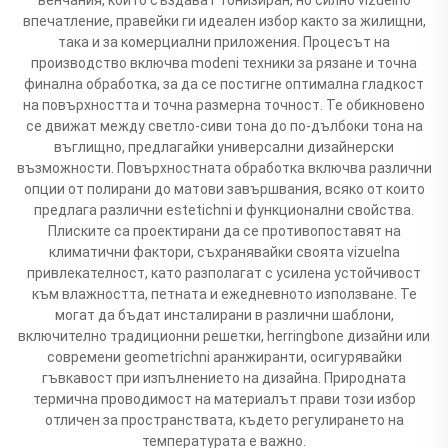
впечатление, правейки ги идеален избор както за жилищни,
така и за комерциални приложения. Процесът на
производство включва modeni техники за рязане и точна
финална обработка, за да се постигне оптимална гладкост
на повърхността и точна размерна точност. Те обикновено
се движат между светло-сиви тона до по-дълбоки тона на
въглищно, предлагайки универсални дизайнерски
възможности. Повърхностната обработка включва различни
опции от полирани до матови завършвания, всяко от които
предлага различни estetichni и функционални свойства.
Плиските са проектирани да се противопоставят на
климатични фактори, съхранявайки своята vizuelna
привлекателност, като разполагат с усилена устойчивост
към влажността, петната и ежедневното използване. Те
могат да бъдат инсталирани в различни шаблони,
включително традиционни решетки, herringbone дизайни или
современи geometrichni аранжиранти, осигурявайки
гъвкавост при изпълнението на дизайна. Природната
термична проводимост на материалът прави този избор
отличен за пространствата, където регулирането на
температурата е важно.