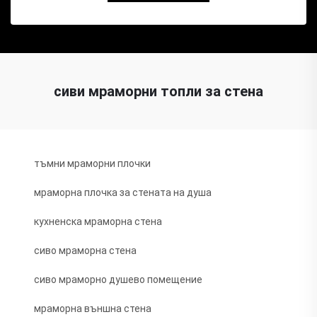
сиви мраморни топли за стена
тъмни мраморни плочки
мраморна плочка за стената на душа
кухненска мраморна стена
сиво мраморна стена
сиво мраморно душево помещение
мраморна външна стена