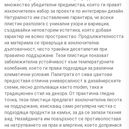
множество убедителни предимства, които ги правят
изключителен избор за проекти по интегриран дизайн.
Натуралното им съставление гарантира, че всеки
плистик разполага с уникални узори и вариации,
създавайки неповторим естетика, която добавя
характер на всяко пространство. Продължителността
на материала се превръща в изключителна
дълговечност, често траейки десетилетия при
правилно поддържане. Тези плистици показват
забележителна устойчивост към температурните
колебания, което ги прави подходящи за различни
климатични условия. Палитрата от сиви цветове
предоставя отлична универсалност в дизайнерските
схеми, лесно допълващи както moden, така и
традиционен стил на декора. От практична гледна
точка, тези плистици предлагат изключителна лесота
на поддържане, изискващ само регулярна чистка с
подходящи продукти за камък, за да се запази техния
вид. Нехайданата им повърхност се противопоставя
на натрупването на прах и алергени, което допринася