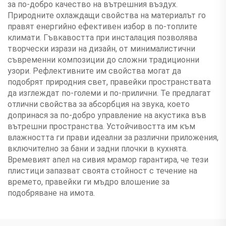
за по-добро качество на вътрешния въздух.
Природните охлаждащи свойства на материалът го
правят енергийно ефективен избор в по-топлите
климати. Гъвкавостта при инсталация позволява
творчески изрази на дизайн, от минималистични
съвременни композиции до сложни традиционни
узори. Рефлективните им свойства могат да
подобрят природния свет, правейки пространствата
да изглеждат по-големи и по-прилични. Те предлагат
отлични свойства за абсорбция на звука, което
допринася за по-добро управление на акустика във
вътрешни пространства. Устойчивостта им към
влажността ги прави идеални за различни приложения,
включително за бани и задни плочки в кухнята.
Времевият апел на сивия мрамор гарантира, че тези
плистици запазват своята стойност с течение на
времето, правейки ги мъдро влошение за
подобряване на имота.