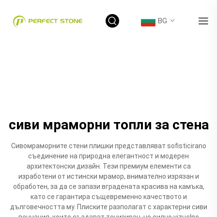
BG
сиви мраморни топли за стена
Сивомраморните стени плишки представляват sofisticirano
съединение на природна елегантност и модерен
архитектонски дизайн. Тези премиум елементи са
изработени от истински мрамор, внимателно изрязан и
обработен, за да се запази вградената красива на камъка,
като се гарантира същевременно качеството и
дълговечността му. Плиските разполагат с характерни сиви
венчания, които създават тонизиран, но силно vizuelno