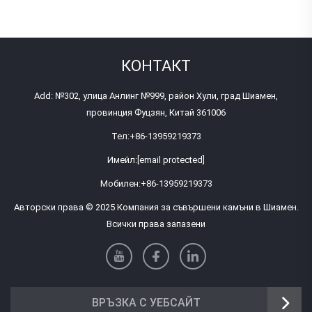
КОНТАКТ
Add: №302, улица Анлинг №999, район Хули, град Шиамен,
провинция Фуцзян, Китай 361006
Тел:
+86-13959219373
Имейл:
[email protected]
Мобилен:
+86-13959219373
Авторски права © 2025 Компания за съвършени камъни в Шиамен.
Всички права запазени
ВРЪЗКА С УЕБСАЙТ