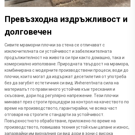
Превъзходна издръжливост и
долговечен
Сивите мраморни плочки за стена се отличават с
изключителната си устойчивост и забележителната
продължителност на живота си при както домашно, така и
комерсиално използване. Природната твърдост на мрамора,
комбинирана с модерните производствени процеси, води до
плочки, които могат да издържат десетилетия от употреба
без да загубят естетичния си вид. Инherentната сила на
материалът го прави много устойчив към трескания и
скъсване, дори под регулярно напрежение. Тези плочки
минават през строги процедури за контрол на качеството по
време на производството, гарантирайки, че всяка част
отговаря на строгите стандарти за устойчивост.
Повърхностното обработване, приложено по време на
производството, повишава техния устой към цапане и износ,
запазвайки им визуалния си вид дори в зони с висока