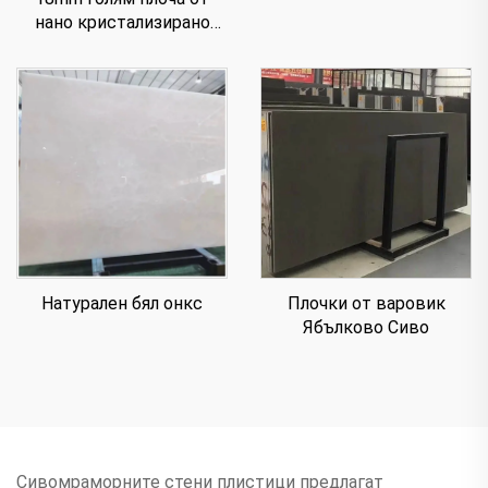
нано кристализирано
стъкло за плот
Плочки от варовик
Натурален бял онкс
Ябълково Сиво
Сивомраморните стени плистици предлагат