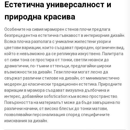
Естетична универсалност и
природна красива
Особените на сивия мраморен стенов плочи предлага
безпрецедентна естетична гъвкавост в интериорния дизайн.
Всяка плочка разполага с уникални жилестени узори и
цветови вариации, които създават природен, органичен вид,
който е невъзможно да се репликува изкуствено. Палитрата
от сиви тона се простира от тонки, светли нюанси до
драматични, по-тъмни оттенъци, предлагайки широки
възможности за дизайн. Тези плочки могат лесно да
свържат различни стилове на дизайн, от минималистично
модерен до класически традиционен естетика. Природните
вариации в мрамора създават визуална дълбочина и
интерес, добавяйки sofistication към всяко пространство.
Повърхността на материалът може да бъде завършена по
различни начини, от високо блесък до тонки матови,
позволявайки персонализация според специфичните
изисквания за дизайн.