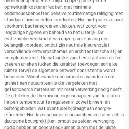
onderhoudsperspectief blijken grijze granietplaten
opmerkelijk kosteneffectief, met minimale
onderhoudsbehoeften behalve routinematige reiniging met
standaard huishoudelijke producten. Hun niet-porieuze aard
voorkomt bacteriegroei en vlekken, wat zorgt voor
langdurige hygiëne en behoud van het uiterlijk. De
esthetische veerkracht van grijze graniet is nog een
belangrijk voordeel, omdat zijn neutrale kleurenpalet
verschillende ontwerpschema's en architectonische stijlen
complementeert. De natuurlijke variaties in patroon en tint
creëren unieke stukken die karakter toevoegen aan elke
ruimte terwijl de algemene ontwerf consistentie wordt
behouden. Milieubewuste consumenten waarderen dat
graniet een natuursteen is die vergeleken met
gefabriceerde materialen minimaal verwerking nodig heeft.
De uitstekende thermische eigenschappen van de platen
helpen temperatuur te reguleren in zowel binnen- als
buitengebieden, wat eventueel bijdraagt aan energie-
efficiëntie. Hun levensduur en duurzaamheid vertalen zich in
duurzame bouwpraktijken, omdat ze zelden vervanging
nodig hebben en generaties kunnen duren met de juiste