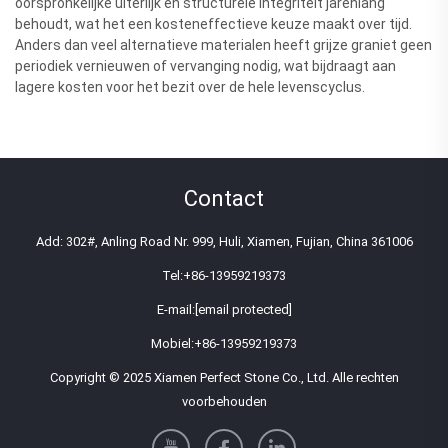
oorspronkelijke uiterlijk en structurele integriteit jarenlang
behoudt, wat het een kosteneffectieve keuze maakt over tijd.
Anders dan veel alternatieve materialen heeft grijze graniet geen
periodiek vernieuwen of vervanging nodig, wat bijdraagt aan
lagere kosten voor het bezit over de hele levenscyclus.
Contact
Add: 302#, Anling Road Nr. 999, Huli, Xiamen, Fujian, China 361006
Tel:
+86-13959219373
E-mail:
[email protected]
Mobiel:
+86-13959219373
Copyright © 2025 Xiamen Perfect Stone Co., Ltd. Alle rechten
voorbehouden