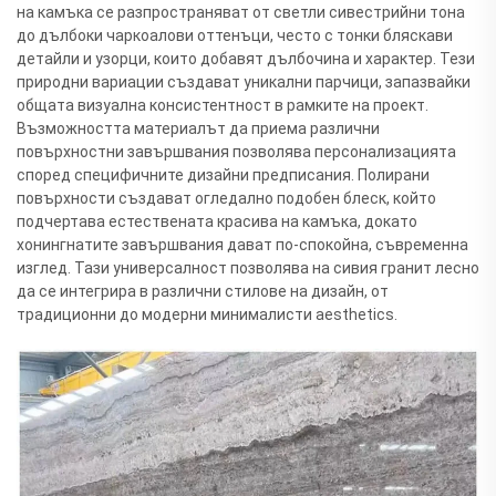
на камъка се разпространяват от светли сивестрийни тона
до дълбоки чаркоалови оттенъци, често с тонки бляскави
детайли и узорци, които добавят дълбочина и характер. Тези
природни вариации създават уникални парчици, запазвайки
общата визуална консистентност в рамките на проект.
Възможността материалът да приема различни
повърхностни завършвания позволява персонализацията
според специфичните дизайни предписания. Полирани
повърхности създават огледално подобен блеск, който
подчертава естествената красива на камъка, докато
хонингнатите завършвания дават по-спокойна, съвременна
изглед. Тази универсалност позволява на сивия гранит лесно
да се интегрира в различни стилове на дизайн, от
традиционни до модерни минималисти aesthetics.