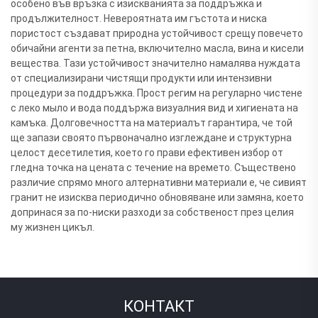
особено във връзка с изискванията за поддръжка и
продължителност. Невероятната им гъстота и ниска
пористост създават природна устойчивост срещу повечето
обичайни агенти за петна, включително масла, вина и кисели
вещества. Тази устойчивост значително намалява нуждата
от специализирани чистящи продукти или интензивни
процедури за поддръжка. Прост регим на регуларно чистене
с леко мыло и вода поддържа визуалния вид и хигиената на
камъка. Долговечността на материалът гарантира, че той
ще запази своято първоначално изглеждане и структурна
целост десетилетия, което го прави ефективен избор от
гледна точка на цената с течение на времето. Съществено
различие спрямо много алтернативни материали е, че сивият
гранит не изисква периодично обновяване или замяна, което
допринася за по-ниски разходи за собственост през целия
му жизнен цикъл.
КОНТАКТ