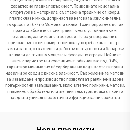
характерна гладка повърхност. Природната кристална
структура на материалa, съставена предимно от кварц,
плагиоклаз и мика, допринася за неговата изключителна
твърдост от 6-7 по Можовата скала. Този природен състав
прави слабовете от сив гранит много устойчиви към
скъсване, запачкване и ветрове. Те са универсални в
приложението си, намират широка употреба както вътре,
така и навън, от кухненски работни повърхности и банярски
конзоли до външно мощене и фасади на сгради. Нейният
нисък пористостен коефициент, обикновено под 0,4%,
гарантира минимално абсорбиране на вода, което ги прави
идеални за среди с висока влажност. Съвременните методи
за изваждане и производство позволяват различни видове
повърхностни завършвания, включително полирани, матови,
пламенно обработени или щетени текстури, всяка от които
предлага уникални estетични и функционални свойства.
Нови продукти