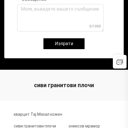
0/1000
Изпрати
сиви гранитови плочи
кварцит Тај Махал кожен
сиви гранитови плочи
ониксов мрамор