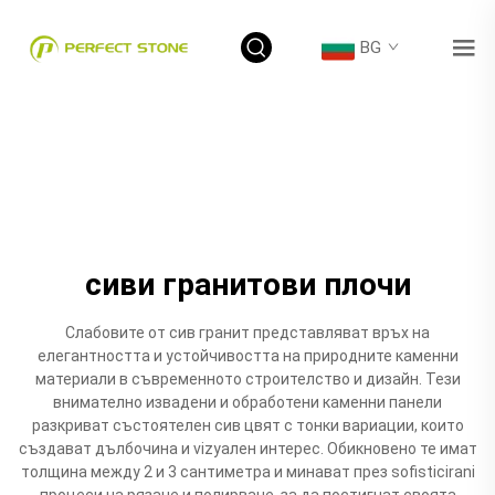
BG
сиви гранитови плочи
Слабовите от сив гранит представляват връх на
елегантността и устойчивостта на природните каменни
материали в съвременното строителство и дизайн. Тези
внимателно извадени и обработени каменни панели
разкриват състоятелен сив цвят с тонки вариации, които
създават дълбочина и vizуален интерес. Обикновено те имат
толщина между 2 и 3 сантиметра и минават през sofisticirani
процеси на рязане и полирване, за да постигнат своята