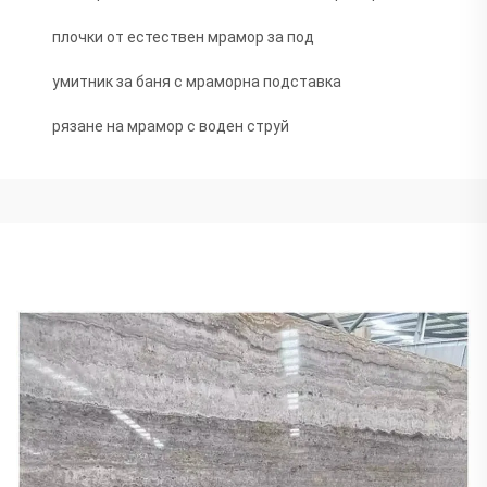
плочки от естествен мрамор за под
умитник за баня с мраморна подставка
рязане на мрамор с воден струй