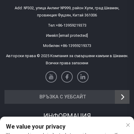
Add: №302, улица Анлинг №999, район Хули, град Шиамен,
провинция Фуцзян, Китай 361006
Тел:
+86-13959219373
Имейл:
[email protected]
Мобилен:
+86-13959219373
Авторски права © 2025 Компания за съвършени камъни в Шиамен.
Всички права запазени
ВРЪЗКА С УЕБСАЙТ
ИНФОРМАЦИЯ
We value your privacy
Запишете се, за да получавате нашия седмичен бюлетин