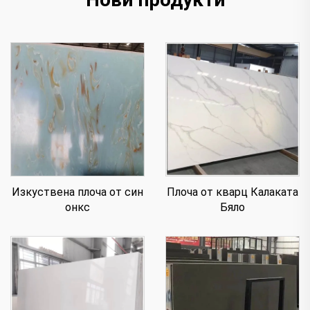
Изкуствена плоча от син
Плоча от кварц Калаката
онкс
Бяло