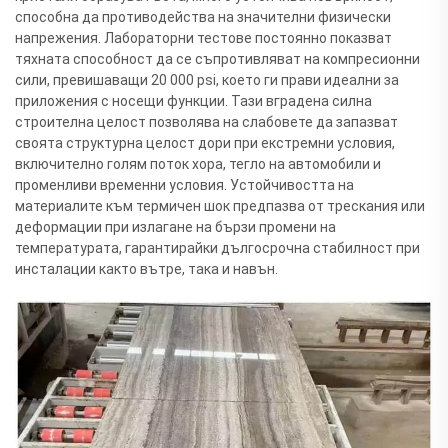
способна да противодейства на значителни физически
напрежения. Лабораторни тестове постоянно показват
тяхната способност да се съпротивляват на компресионни
сили, превишаващи 20 000 psi, което ги прави идеални за
приложения с носещи функции. Тази вградена силна
строителна целост позволява на слабовете да запазват
своята структурна целост дори при екстремни условия,
включително голям поток хора, тегло на автомобили и
променливи временни условия. Устойчивостта на
материалите към термичен шок предпазва от трескания или
деформации при излагане на бързи промени на
температурата, гарантирайки дългосрочна стабилност при
инсталации както вътре, така и навън.