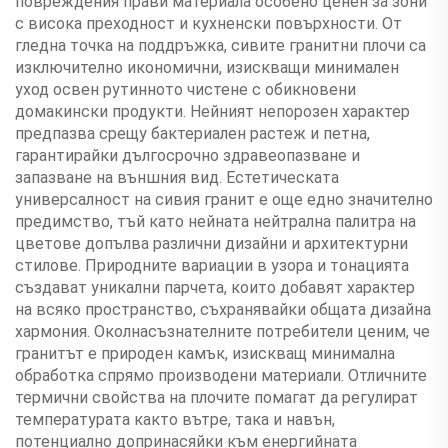
повреждения прави материала особено ценен за зони
с висока преходност и кухненски повърхности. От
гледна точка на поддръжка, сивите гранитни плочи са
изключително икономични, изискващи минимален
уход освен рутинното чистене с обикновени
домакински продукти. Нейният непорозен характер
предпазва срещу бактериален растеж и петна,
гарантирайки дългосрочно здравеопазване и
запазване на външния вид. Естетическата
универсалност на сивия гранит е още едно значително
предимство, тъй като нейната нейтрална палитра на
цветове допълва различни дизайни и архитектурни
стилове. Природните вариации в узора и тонацията
създават уникални парчета, които добавят характер
на всяко пространство, съхранявайки общата дизайна
хармония. Околнасъзнателните потребители ценим, че
гранитът е природен камък, изискващ минимална
обработка спрямо производени материали. Отличните
термични свойства на плочите помагат да регулират
температурата както вътре, така и навън,
потенциално допринасяйки към енергийната