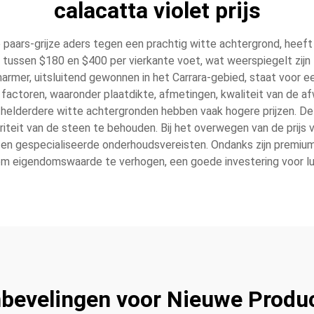
calacatta violet prijs
 paars-grijze aders tegen een prachtig witte achtergrond, heeft 
ns tussen $180 en $400 per vierkante voet, wat weerspiegelt zijn
armer, uitsluitend gewonnen in het Carrara-gebied, staat voor een
nde factoren, waaronder plaatdikte, afmetingen, kwaliteit van de
 helderdere witte achtergronden hebben vaak hogere prijzen. D
iteit van de steen te behouden. Bij het overwegen van de prijs v
e en gespecialiseerde onderhoudsvereisten. Ondanks zijn premiump
 om eigendomswaarde te verhogen, een goede investering voor l
bevelingen voor Nieuwe Produ