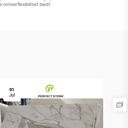
ntwerflexibiliteit biedt.
01
0
Jul
Ju