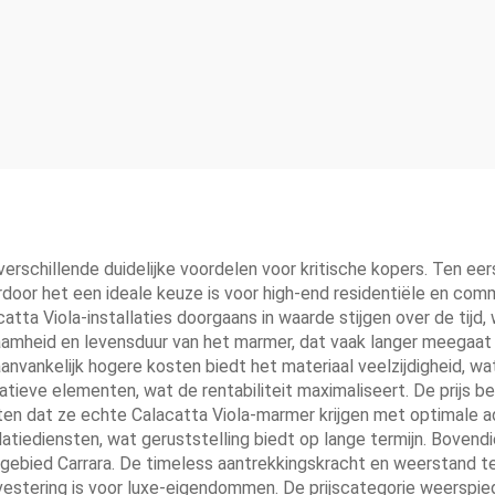
verschillende duidelijke voordelen voor kritische kopers. Ten eer
door het een ideale keuze is voor high-end residentiële en com
atta Viola-installaties doorgaans in waarde stijgen over de ti
rzaamheid en levensduur van het marmer, dat vaak langer meegaa
anvankelijk hogere kosten biedt het materiaal veelzijdigheid, wa
ieve elementen, wat de rentabiliteit maximaliseert. De prijs b
en dat ze echte Calacatta Viola-marmer krijgen met optimale a
latiediensten, wat geruststelling biedt op lange termijn. Boven
 gebied Carrara. De timeless aantrekkingskracht en weerstand 
nvestering is voor luxe-eigendommen. De prijscategorie weerspi