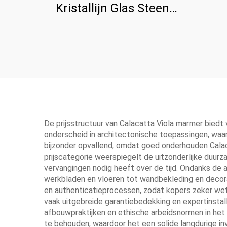
Kristallijn Glas Steen
Paneel Voor Aanrecht
De prijsstructuur van Calacatta Viola marmer biedt 
onderscheid in architectonische toepassingen, waar
bijzonder opvallend, omdat goed onderhouden Calac
prijscategorie weerspiegelt de uitzonderlijke duu
vervangingen nodig heeft over de tijd. Ondanks de a
werkbladen en vloeren tot wandbekleding en decorat
en authenticatieprocessen, zodat kopers zeker wet
vaak uitgebreide garantiebedekking en expertinstal
afbouwpraktijken en ethische arbeidsnormen in het
te behouden, waardoor het een solide langdurige i