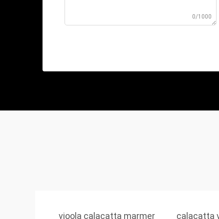
0/1000
vioola calacatta marmer
calacatta 