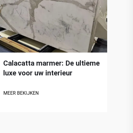
Calacatta marmer: De ultieme
Top
luxe voor uw interieur
Car
int
MEER BEKIJKEN
MEER