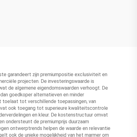
ste garandeert zijn premiumpositie exclusiviteit en
merciële projecten. De investeringswaarde is
jd, wat de algemene eigendomswaarden verhoogt. De
t dan goedkoper alternatieven en minder
t toelaat tot verschillende toepassingen, van
evat ook toegang tot superieure kwaliteitscontrole
derverdelingen en kleur. De kostenstructuur omvat
dien ondersteunt de premiumprijs duurzaam
tegen ontwerptrends helpen de waarde en relevantie
egelt ook de unieke mogelijkheid van het marmer om