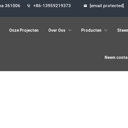
ina 361006
+86-13959219373
[email protected]
Onze Projecten
Over Ons
Producten
Steen
Neem contac