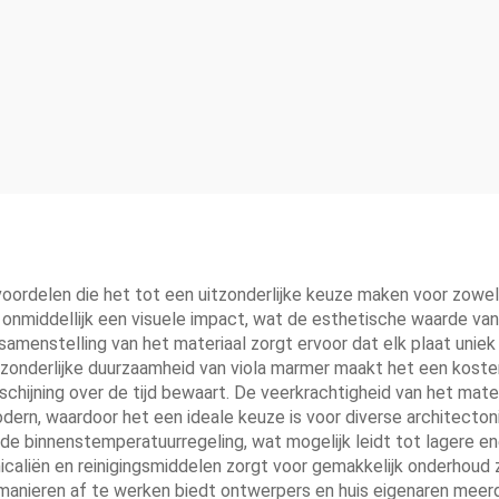
 voordelen die het tot een uitzonderlijke keuze maken voor zowe
 onmiddellijk een visuele impact, wat de esthetische waarde van 
samenstelling van het materiaal zorgt ervoor dat elk plaat uniek 
tzonderlijke duurzaamheid van viola marmer maakt het een koste
chijning over de tijd bewaart. De veerkrachtigheid van het mater
dern, waardoor het een ideale keuze is voor diverse architecton
de binnenstemperatuurregeling, wat mogelijk leidt tot lagere e
caliën en reinigingsmiddelen zorgt voor gemakkelijk onderhoud 
 manieren af te werken biedt ontwerpers en huis eigenaren me