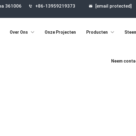
ina 361006
+86-13959219373
[email protected]
Over Ons
Onze Projecten
Producten
Steen
Neem contac