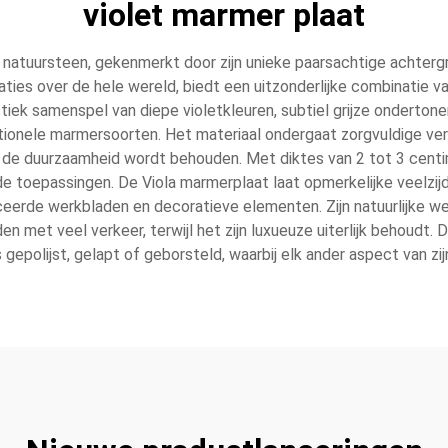
violet marmer plaat
e natuursteen, gekenmerkt door zijn unieke paarsachtige achter
ies over de hele wereld, biedt een uitzonderlijke combinatie va
stiek samenspel van diepe violetkleuren, subtiel grijze ondertone
ionele marmersoorten. Het materiaal ondergaat zorgvuldige ver
wijl de duurzaamheid wordt behouden. Met diktes van 2 tot 3 cen
nde toepassingen. De Viola marmerplaat laat opmerkelijke veelzijdi
eerde werkbladen en decoratieve elementen. Zijn natuurlijke we
n met veel verkeer, terwijl het zijn luxueuze uiterlijk behoudt. 
gepolijst, gelapt of geborsteld, waarbij elk ander aspect van zij