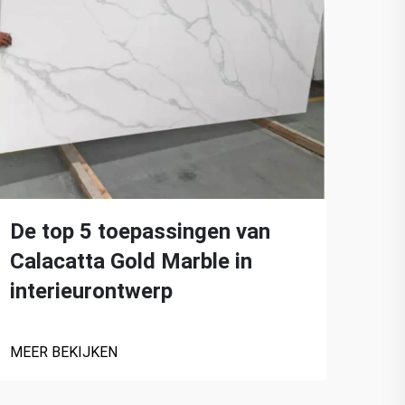
De top 5 toepassingen van
Ver
Calacatta Gold Marble in
Cal
interieurontwerp
MEER
MEER BEKIJKEN