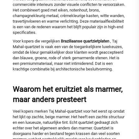
commerciële interieurs zonder visuele conflicten te veroorzaken.
Het combineert goed met eiken, notenhout, brons,
champagnekleurig metaal, crèmekleurige kasten, witte wanden,
travertijnvloeren en warme verlichting. Deze materiaalflexibiliteit
is een van de redenen waarom het blijft populair zijn in high-end
specificaties.
Voor kopers die vergelijken
Braziliaanse quartzietplaten
, Taj
Mahal-quartziet is vaak een van de toegankelijkere luxekeuzes,
omdat de kleur gemakkelijker door klanten wordt geaccepteerd
dan blauwe, groene, rode of sterk gemarmerde stenen. Het is
een premiummateriaal, maar niet intimiderend. Dat is een
krachtige combinatie bij architectonische besluitvorming.
Waarom het eruitziet als marmer,
maar anders presteert
Veel kopers merken Taj Mahal-quartziet voor het eerst op omdat
het lijkt op zachte, beige marmer. Het heeft een zachte structuur
en een luxueuze, natuurlijke tint. Echt quartziet gedraagt zich
echter over het algemeen anders dan marmer. Quartziet is
doorgaans harder en bestand tegen krassen dan veel soorten