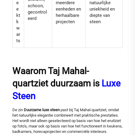
e
meerdere
natuurlijke
schoon,
e
eenheden en
uniekheid en
gecontrol
kt
herhaalbare
diepte van
eerd
k
projecten
steen
w
ar
ts
Waarom Taj Mahal-
quartziet duurzaam is
Luxe
Steen
De zin
Duurzame luxe steen
past bij Taj Mahal-quartziet, omdat
het natuurlijke elegantie combineert met praktische prestaties.
Het wordt niet alleen geselecteerd op basis van hoe het eruitziet
op foto’s, maar ook op basis van hoe het functioneert in keukens,
badkamers, horecaprojecten en commerciële interieurs.