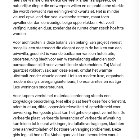
heeft de warme crèmekleur die veel klanten aanspreekt, de
natuurlijke diepte die ontwerpers willen en de praktische sterkte
die wordt verwacht van een high-end kwartsiet. Het is minder
visueel opvallend dan veel exotische stenen, maar toch
opvallender dan eenvoudige beige oppervlakken. Het voelt
verfijnd, rustig en duur, zonder dat de ruimte dramatisch hoeft te
worden.
Voor architecten is deze balans van belang. Een project vereist
mogelijk een steensoort die elegant oogt in de keuken van een
privévilla, geschikt is voor de badkamer van een hotelsuite,
ondersteuning biedt voor een watervalachtig eiland en toch
aanvaardbaar blijft voor verschillende stakeholders. Taj Mahal-
quartziet voldoet vaak aan deze eisen, omdat het warmte
uitstraalt zonder visuele onrust. Het kan modern luxe, organisch
modern design, overgangsinterieurs, horecaruimtes en rustige
luxe woningen ondersteunen.
Voor kopers vereist het materiaal echter nog steeds een
zorgvuldige beoordeling. Niet elke plaat heeft dezelfde crèmetint,
aderstructuur, dikte, oppervlaktekwaliteit of geschiktheid voor
bewerking. Een goede plaat kan het gehele project verheffen. De
verkeerde plaat, verkeerde leverancier of verkeerde afwerking
kan leiden tot kleurafwijkingen, installatievertragingen, klachten
over aanrechtbladen of kostbare vervangingsproblemen. Deze
gids legt uit hoe u Taj Mahal-quartziet kunt beoordelen vanuit