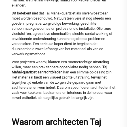
marmer, wat het aantrekkelijk maakt voor keukenbladen en
eilanden.
Dit betekent niet dat Taj Mahal-quartziet als onverwoestbaar
moet worden beschouwd. Natuursteen vereist nog steeds een
goede impregnatie, zorgvuldige bewerking, geschikte
schoonmaakgewoontes en professionele installatie. Olie, zure
vloeistoffen, agressieve chemicaliën, slechte randafwerking of
onvoldoende ondersteuning kunnen nog steeds problemen
veroorzaken. Een serieuze koper dient te begrijpen dat
duurzaamheid zowel afhangt van het materiaal als van de
verwerkingsmethode.
Voor projecten waarbij klanten een marmerachtige uitstraling
willen, maar een praktischere oppervlakte nodig hebben,
Taj
Mahal-quartziet aanrechtbladen
kan een slimme oplossing zijn.
Het materiaal biedt een visueel zachte uitstraling, terwijl het
tegelijkertijd enkele van de zorgen die gepaard gaan met
zachtere stenen vermindert. Daarom specificeren architecten het
vaak voor keukens, badkamers en interieurs in de horeca, waar
zowel esthetiek als dagelijks gebruik belangrijk zijn.
Waarom architecten Taj