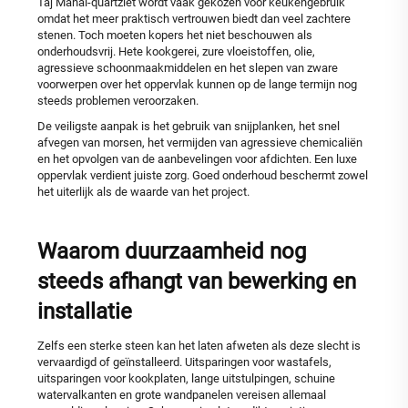
Taj Mahal-quartziet wordt vaak gekozen voor keukengebruik
omdat het meer praktisch vertrouwen biedt dan veel zachtere
stenen. Toch moeten kopers het niet beschouwen als
onderhoudsvrij. Hete kookgerei, zure vloeistoffen, olie,
agressieve schoonmaakmiddelen en het slepen van zware
voorwerpen over het oppervlak kunnen op de lange termijn nog
steeds problemen veroorzaken.
De veiligste aanpak is het gebruik van snijplanken, het snel
afvegen van morsen, het vermijden van agressieve chemicaliën
en het opvolgen van de aanbevelingen voor afdichten. Een luxe
oppervlak verdient juiste zorg. Goed onderhoud beschermt zowel
het uiterlijk als de waarde van het project.
Waarom duurzaamheid nog
steeds afhangt van bewerking en
installatie
Zelfs een sterke steen kan het laten afweten als deze slecht is
vervaardigd of geïnstalleerd. Uitsparingen voor wastafels,
uitsparingen voor kookplaten, lange uitstulpingen, schuine
watervalkanten en grote wandpanelen vereisen allemaal