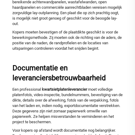
bereikende achterwandpanelen, wastafelwanden, open
haardpanelen en commerciële aanrechtbladen vereisen mogelijk
zorgvuldige lay-outplanning. Een plaat die op zich prachtig oogt,
is mogelijk niet groot genoeg of geschikt voor de beoogde lay-
out.
Kopers moeten bevestigen of de plaatdikte geschikt is voor de
bewerkingsmethode. Zij moeten ook de richting van de aders, de
positie van de naden, de randprofielen en de locaties van
uitsparingen controleren voordat het snijden begint.
Documentatie en
leveranciersbetrouwbaarheid
Een professional
kwartsietplatenleverancier
moet volledige
platenfoto's, video-inspectie, bundelnummers, bevestiging van de
dikte, details over de afwerking, foto's van de verpakking, foto's
van het laden en, indien nodig, exportdocumentatie verstrekken.
Deze gegevens zijn niet zomaar papierwerk omwille van
papierwerk. Ze helpen misverstanden te verminderen en het
project te beschermen.
Voor kopers op afstand wordt documentatie nog belangrijker.