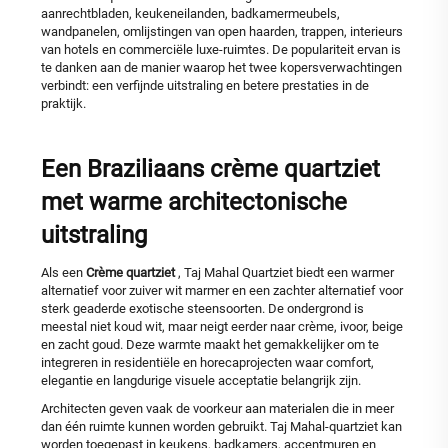
aanrechtbladen, keukeneilanden, badkamermeubels,
wandpanelen, omlijstingen van open haarden, trappen, interieurs
van hotels en commerciële luxe-ruimtes. De populariteit ervan is
te danken aan de manier waarop het twee kopersverwachtingen
verbindt: een verfijnde uitstraling en betere prestaties in de
praktijk.
Een Braziliaans crème quartziet
met warme architectonische
uitstraling
Als een
Crème quartziet
, Taj Mahal Quartziet biedt een warmer
alternatief voor zuiver wit marmer en een zachter alternatief voor
sterk geaderde exotische steensoorten. De ondergrond is
meestal niet koud wit, maar neigt eerder naar crème, ivoor, beige
en zacht goud. Deze warmte maakt het gemakkelijker om te
integreren in residentiële en horecaprojecten waar comfort,
elegantie en langdurige visuele acceptatie belangrijk zijn.
Architecten geven vaak de voorkeur aan materialen die in meer
dan één ruimte kunnen worden gebruikt. Taj Mahal-quartziet kan
worden toegepast in keukens, badkamers, accentmuren en