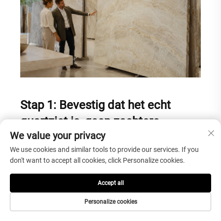
Stap 1: Bevestig dat het echt
quartziet is, geen zachtere
We value your privacy
lookalike
We use cookies and similar tools to provide our services. If you
Natuurstenen namen kunnen verwarrend zijn. Sommige
don't want to accept all cookies, click Personalize cookies.
materialen worden aangeboden onder namen die op elkaar lijken,
en niet elke steensoort die als kwartsiet wordt omschreven,
presteert op dezelfde manier. Kopers moeten de leverancier
Accept all
vragen om het materiaaltype, de geschiktheid voor de toepassing
en de praktische prestaties uit te leggen.
Personalize cookies
Voor belangrijke keuken- of commerciële projecten mogen