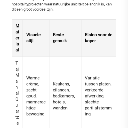
hospitalityprojecten waar natuurlijke uniciteit belangrijk is, kan
dit een groot voordeel zijn.
M
at
Visuele
Beste
Risico voor de
er
stijl
gebruik
koper
ia
al
T
aj
M
Warme
Variatie
a
crème,
Keukens,
tussen platen,
h
zacht
eilanden,
verkeerde
al
goud,
badkamers,
afwerking,
Q
marmerac
hotels,
slechte
u
htige
wanden
partijafstemm
ar
beweging
ing
tz
ie