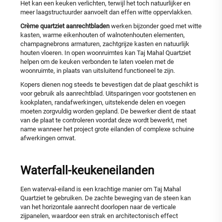
Het kan een keuken verlichten, terwijl het toch natuurlijker en
meer laagstructuurder aanvoelt dan effen witte oppervlakken.
Crème quartziet aanrechtbladen
werken bijzonder goed met witte
kasten, warme eikenhouten of walnotenhouten elementen,
champagnebrons armaturen, zachtgrijze kasten en natuurlijk
houten vloeren. In open woonruimtes kan Taj Mahal Quartziet
helpen om de keuken verbonden te laten voelen met de
woonruimte, in plaats van uitsluitend functioneel te zijn.
Kopers dienen nog steeds te bevestigen dat de plaat geschikt is
voor gebruik als aanrechtblad. Uitsparingen voor gootstenen en
kookplaten, randafwerkingen, uitstekende delen en voegen
moeten zorgvuldig worden gepland. De bewerker dient de staat
van de plaat te controleren voordat deze wordt bewerkt, met
name wanneer het project grote eilanden of complexe schuine
afwerkingen omvat.
Waterfall-keukeneilanden
Een waterval-eiland is een krachtige manier om Taj Mahal
Quartziet te gebruiken. De zachte beweging van de steen kan
van het horizontale aanrecht doorlopen naar de verticale
zijpanelen, waardoor een strak en architectonisch effect