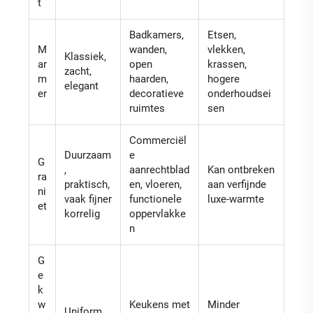
t
Badkamers,
Etsen,
M
wanden,
vlekken,
Klassiek,
ar
open
krassen,
zacht,
m
haarden,
hogere
elegant
er
decoratieve
onderhoudsei
ruimtes
sen
Commerciël
Duurzaam
e
G
,
aanrechtblad
Kan ontbreken
ra
praktisch,
en, vloeren,
aan verfijnde
ni
vaak fijner
functionele
luxe-warmte
et
korrelig
oppervlakke
n
G
e
k
w
Keukens met
Minder
Uniform,