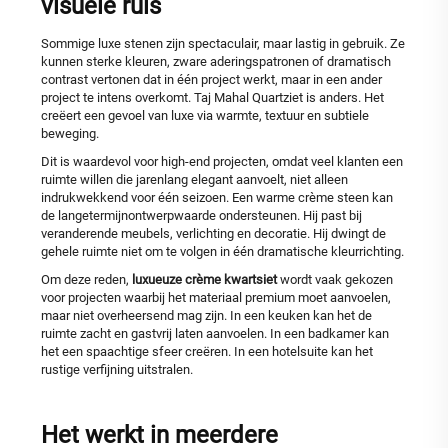
visuele ruis
Sommige luxe stenen zijn spectaculair, maar lastig in gebruik. Ze
kunnen sterke kleuren, zware aderingspatronen of dramatisch
contrast vertonen dat in één project werkt, maar in een ander
project te intens overkomt. Taj Mahal Quartziet is anders. Het
creëert een gevoel van luxe via warmte, textuur en subtiele
beweging.
Dit is waardevol voor high-end projecten, omdat veel klanten een
ruimte willen die jarenlang elegant aanvoelt, niet alleen
indrukwekkend voor één seizoen. Een warme crème steen kan
de langetermijnontwerpwaarde ondersteunen. Hij past bij
veranderende meubels, verlichting en decoratie. Hij dwingt de
gehele ruimte niet om te volgen in één dramatische kleurrichting.
Om deze reden,
luxueuze crème kwartsiet
wordt vaak gekozen
voor projecten waarbij het materiaal premium moet aanvoelen,
maar niet overheersend mag zijn. In een keuken kan het de
ruimte zacht en gastvrij laten aanvoelen. In een badkamer kan
het een spaachtige sfeer creëren. In een hotelsuite kan het
rustige verfijning uitstralen.
Het werkt in meerdere