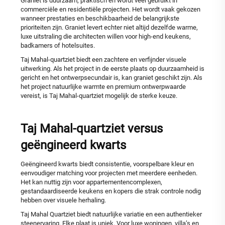
Graniet is duurzaam, praktisch en wordt veel gebruikt in
commerciële en residentiële projecten. Het wordt vaak gekozen
wanneer prestaties en beschikbaarheid de belangrijkste
prioriteiten zijn. Graniet levert echter niet altijd dezelfde warme,
luxe uitstraling die architecten willen voor high-end keukens,
badkamers of hotelsuites.
Taj Mahal-quartziet biedt een zachtere en verfijnder visuele
uitwerking. Als het project in de eerste plaats op duurzaamheid is
gericht en het ontwerpsecundair is, kan graniet geschikt zijn. Als
het project natuurlijke warmte en premium ontwerpwaarde
vereist, is Taj Mahal-quartziet mogelijk de sterke keuze.
Taj Mahal-quartziet versus
geëngineerd kwarts
Geëngineerd kwarts biedt consistentie, voorspelbare kleur en
eenvoudiger matching voor projecten met meerdere eenheden.
Het kan nuttig zijn voor appartementencomplexen,
gestandaardiseerde keukens en kopers die strak controle nodig
hebben over visuele herhaling.
Taj Mahal Quartziet biedt natuurlijke variatie en een authentieker
steenervaring. Elke plaat is uniek. Voor luxe woningen, villa’s en