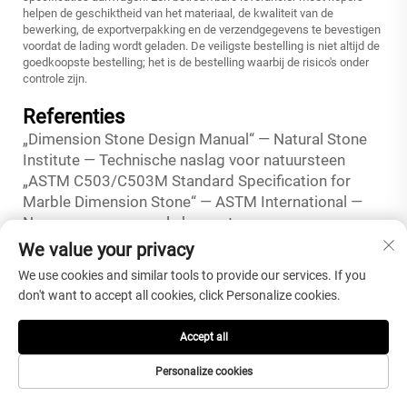
helpen de geschiktheid van het materiaal, de kwaliteit van de
bewerking, de exportverpakking en de verzendgegevens te bevestigen
voordat de lading wordt geladen. De veiligste bestelling is niet altijd de
goedkoopste bestelling; het is de bestelling waarbij de risico's onder
controle zijn.
Referenties
„Dimension Stone Design Manual“ — Natural Stone
Institute — Technische naslag voor natuursteen
„ASTM C503/C503M Standard Specification for
Marble Dimension Stone“ — ASTM International —
Norm voor marmer als bouwsteen
„ASTM C615/C615M Standard Specification for
We value your privacy
Granite Dimension Stone“ — ASTM International —
We use cookies and similar tools to provide our services. If you
Norm voor graniet als bouwsteen
don't want to accept all cookies, click Personalize cookies.
„ASTM C97/C97M Standaardtestmethoden voor
absorptie en bulksoortelijk gewicht van natuursteen”
Accept all
— ASTM International — Testmethode voor
natuursteen
Personalize cookies
„ASTM C880/C880M Standaardtestmethode voor