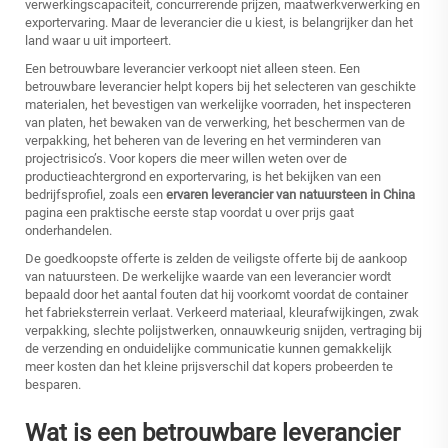
verwerkingscapaciteit, concurrerende prijzen, maatwerkverwerking en
exportervaring. Maar de leverancier die u kiest, is belangrijker dan het
land waar u uit importeert.
Een betrouwbare leverancier verkoopt niet alleen steen. Een
betrouwbare leverancier helpt kopers bij het selecteren van geschikte
materialen, het bevestigen van werkelijke voorraden, het inspecteren
van platen, het bewaken van de verwerking, het beschermen van de
verpakking, het beheren van de levering en het verminderen van
projectrisico’s. Voor kopers die meer willen weten over de
productieachtergrond en exportervaring, is het bekijken van een
bedrijfsprofiel, zoals een
ervaren leverancier van natuursteen in China
pagina een praktische eerste stap voordat u over prijs gaat
onderhandelen.
De goedkoopste offerte is zelden de veiligste offerte bij de aankoop
van natuursteen. De werkelijke waarde van een leverancier wordt
bepaald door het aantal fouten dat hij voorkomt voordat de container
het fabrieksterrein verlaat. Verkeerd materiaal, kleurafwijkingen, zwak
verpakking, slechte polijstwerken, onnauwkeurig snijden, vertraging bij
de verzending en onduidelijke communicatie kunnen gemakkelijk
meer kosten dan het kleine prijsverschil dat kopers probeerden te
besparen.
Wat is een betrouwbare leverancier