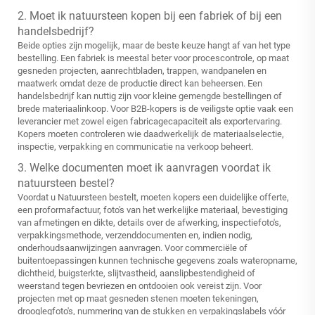
2. Moet ik natuursteen kopen bij een fabriek of bij een
handelsbedrijf?
Beide opties zijn mogelijk, maar de beste keuze hangt af van het type
bestelling. Een fabriek is meestal beter voor procescontrole, op maat
gesneden projecten, aanrechtbladen, trappen, wandpanelen en
maatwerk omdat deze de productie direct kan beheersen. Een
handelsbedrijf kan nuttig zijn voor kleine gemengde bestellingen of
brede materiaalinkoop. Voor B2B-kopers is de veiligste optie vaak een
leverancier met zowel eigen fabricagecapaciteit als exportervaring.
Kopers moeten controleren wie daadwerkelijk de materiaalselectie,
inspectie, verpakking en communicatie na verkoop beheert.
3. Welke documenten moet ik aanvragen voordat ik
natuursteen bestel?
Voordat u Natuursteen bestelt, moeten kopers een duidelijke offerte,
een proformafactuur, foto's van het werkelijke materiaal, bevestiging
van afmetingen en dikte, details over de afwerking, inspectiefoto's,
verpakkingsmethode, verzenddocumenten en, indien nodig,
onderhoudsaanwijzingen aanvragen. Voor commerciële of
buitentoepassingen kunnen technische gegevens zoals wateropname,
dichtheid, buigsterkte, slijtvastheid, aanslipbestendigheid of
weerstand tegen bevriezen en ontdooien ook vereist zijn. Voor
projecten met op maat gesneden stenen moeten tekeningen,
drooglegfoto's, nummering van de stukken en verpakingslabels vóór