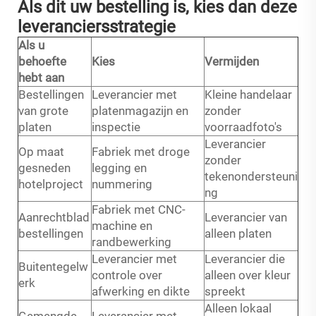
Als dit uw bestelling is, kies dan deze
leveranciersstrategie
Als u
behoefte
Kies
Vermijden
hebt aan
Bestellingen
Leverancier met
Kleine handelaar
van grote
platenmagazijn en
zonder
platen
inspectie
voorraadfoto's
Leverancier
Op maat
Fabriek met droge
zonder
gesneden
legging en
tekenondersteuni
hotelproject
nummering
ng
Fabriek met CNC-
Aanrechtblad
Leverancier van
machine en
bestellingen
alleen platen
randbewerking
Leverancier met
Leverancier die
Buitentegelw
controle over
alleen over kleur
erk
afwerking en dikte
spreekt
Alleen lokaal
Gemengde
Leverancier met