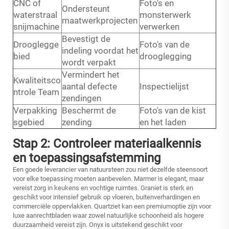
CNC of
Foto's en
Ondersteunt
waterstraal
monsterwerk
maatwerkprojecten
snijmachine
verwerken
Bevestigt de
Drooglegge
Foto's van de
indeling voordat het
bied
drooglegging
wordt verpakt
Vermindert het
Kwaliteitsco
aantal defecte
Inspectielijst
ntrole Team
zendingen
Verpakking
Beschermt de
Foto's van de kist
sgebied
zending
en het laden
Stap 2: Controleer materiaalkennis
en toepassingsafstemming
Een goede leverancier van natuursteen zou niet dezelfde steensoort
voor elke toepassing moeten aanbevelen. Marmer is elegant, maar
vereist zorg in keukens en vochtige ruimtes. Graniet is sterk en
geschikt voor intensief gebruik op vloeren, buitenverhardingen en
commerciële oppervlakken. Quartziet kan een premiumoptie zijn voor
luxe aanrechtbladen waar zowel natuurlijke schoonheid als hogere
duurzaamheid vereist zijn. Onyx is uitstekend geschikt voor