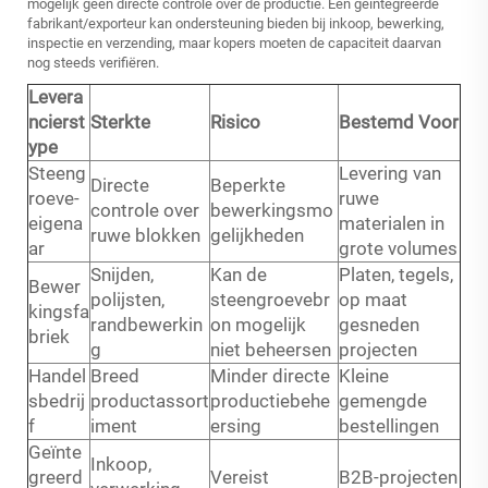
mogelijk geen directe controle over de productie. Een geïntegreerde
fabrikant/exporteur kan ondersteuning bieden bij inkoop, bewerking,
inspectie en verzending, maar kopers moeten de capaciteit daarvan
nog steeds verifiëren.
Levera
ncierst
Sterkte
Risico
Bestemd Voor
ype
Steeng
Levering van
Directe
Beperkte
roeve-
ruwe
controle over
bewerkingsmo
eigena
materialen in
ruwe blokken
gelijkheden
ar
grote volumes
Snijden,
Kan de
Platen, tegels,
Bewer
polijsten,
steengroevebr
op maat
kingsfa
randbewerkin
on mogelijk
gesneden
briek
g
niet beheersen
projecten
Handel
Breed
Minder directe
Kleine
sbedrij
productassort
productiebehe
gemengde
f
iment
ersing
bestellingen
Geïnte
Inkoop,
greerd
Vereist
B2B-projecten