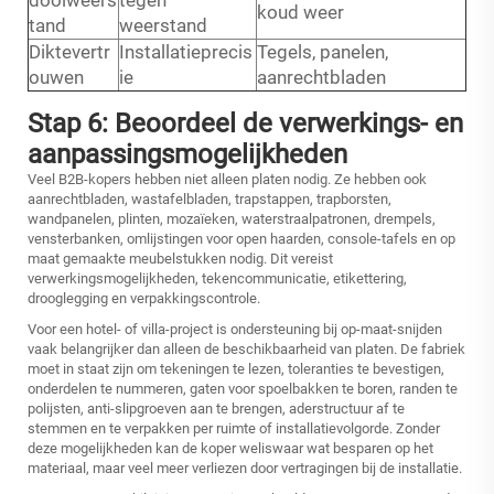
koud weer
tand
weerstand
Diktevertr
Installatieprecis
Tegels, panelen,
ouwen
ie
aanrechtbladen
Stap 6: Beoordeel de verwerkings- en
aanpassingsmogelijkheden
Veel B2B-kopers hebben niet alleen platen nodig. Ze hebben ook
aanrechtbladen, wastafelbladen, trapstappen, trapborsten,
wandpanelen, plinten, mozaïeken, waterstraalpatronen, drempels,
vensterbanken, omlijstingen voor open haarden, console-tafels en op
maat gemaakte meubelstukken nodig. Dit vereist
verwerkingsmogelijkheden, tekencommunicatie, etikettering,
drooglegging en verpakkingscontrole.
Voor een hotel- of villa-project is ondersteuning bij op-maat-snijden
vaak belangrijker dan alleen de beschikbaarheid van platen. De fabriek
moet in staat zijn om tekeningen te lezen, toleranties te bevestigen,
onderdelen te nummeren, gaten voor spoelbakken te boren, randen te
polijsten, anti-slipgroeven aan te brengen, aderstructuur af te
stemmen en te verpakken per ruimte of installatievolgorde. Zonder
deze mogelijkheden kan de koper weliswaar wat besparen op het
materiaal, maar veel meer verliezen door vertragingen bij de installatie.