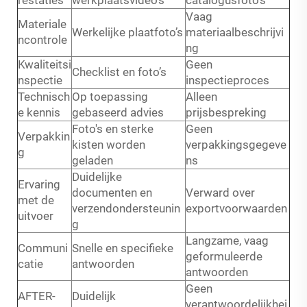
Vaag
Materiale
Werkelijke plaatfoto’s
materiaalbeschrijvi
ncontrole
ng
Kwaliteitsi
Geen
Checklist en foto’s
nspectie
inspectieproces
Technisch
Op toepassing
Alleen
e kennis
gebaseerd advies
prijsbespreking
Foto's en sterke
Geen
Verpakkin
kisten worden
verpakkingsgegeve
g
geladen
ns
Duidelijke
Ervaring
documenten en
Verward over
met de
verzendondersteunin
exportvoorwaarden
uitvoer
g
Langzame, vaag
Communi
Snelle en specifieke
geformuleerde
catie
antwoorden
antwoorden
Geen
AFTER-
Duidelijk
verantwoordelijkhei