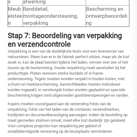
s
afwerking
Meub
Randdetail,
Bescherming en
elstee
montageondersteuning,
ontwerpbeoordeli
n
verpakking
ng
Stap 7: Beoordeling van verpakking
en verzendcontrole
Verpakking is een van de duidelijkste tests voor een leverancier van
natuursteen. Steen kan er in de fabriek perfect uitzien, maar als de kist
zwak is, kan de plaat barsten tijdens het laden, vervoer over zee of het
lossen op de bestemming. Goede verpakking moet aansluiten bij het
producttype. Platen vereisen sterke bundels of A-frame-
ondersteuning. Tegels moeten worden verpakt in houten kisten, met
schuim en hoekbescherming. Aanrechtbladen moeten individueel
worden ingepakt, in verstevigde kisten worden geplaatst en speciale
bescherming krijgen rond uitgesneden gootsteenopeningen en randen.
Kopers moeten voorafgaand aan de verzending foto's van de
verpakking, foto's van het laden van de container, verzendmerken,
kistlijsten en documentbevestiging aanvragen. Indien de bestelling op
maat gesneden stukken omvat, moet elke kist duidelijk zijn gelabeld.
Voor complexe projecten kan verpakking per gebied of
installatievolgorde verwarring op de bouwplaats verminderen.