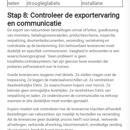
nelen
droogleglabels
installatie
Stap 8: Controleer de exportervaring
en communicatie
De export van natuursteen bestellingen omvat offertes, goedkeuring
van monsters, betalingsvoorwaarden, productieschema, inspectie,
verpakking, doumentedocumenten, verzending, verzekering en
coördinatie op de bestemming. Een betrouwbare leverancier moet
duidelijk en specifiek communiceren. Vaagheid in antwoorden is een
waarschuwingssignaal. ‘Geen probleem’ is geen
kwaliteitscontrolesysteem; het zijn gewoon twee woorden die
proberen zelfverzekerd over te komen.
Goede leveranciers reageren met details. Ze stellen vragen over de
toepassing. Ze leggen de materiaalverschillen uit. Ze verstrekken
daadwerkelijke foto’s. Ze waarschuwen kopers voor risico’s. Ze
beloven geen onmogelijke levertijden. Ze verstrekken foto’s van
verpakking en laden. Ze ondersteunen de communicatie na verkoop
wanneer er iets duidelijker moet worden gemaakt.
Kopers moeten ook controleren hoe de leverancier klachten afhandelt.
Bestellingen van natuursteen zijn moeilijk te herstellen na verzending.
Als de leverancier geen duidelijk proces heeft voor breuk, verkeerde
afmetingen, verkeurde afwerking, kleurmismatch, onvolledige zending
of vervanging, loopt de koper meer risico.