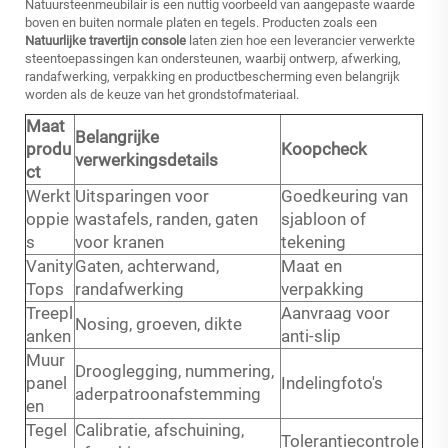
Natuursteenmeubilair is een nuttig voorbeeld van aangepaste waarde
boven en buiten normale platen en tegels. Producten zoals een
Natuurlijke travertijn console
laten zien hoe een leverancier verwerkte
steentoepassingen kan ondersteunen, waarbij ontwerp, afwerking,
randafwerking, verpakking en productbescherming even belangrijk
worden als de keuze van het grondstofmateriaal.
Maat
Belangrijke
produ
Koopcheck
verwerkingsdetails
ct
Werkt
Uitsparingen voor
Goedkeuring van
oppie
wastafels, randen, gaten
sjabloon of
s
voor kranen
tekening
Vanity
Gaten, achterwand,
Maat en
Tops
randafwerking
verpakking
Treepl
Aanvraag voor
Nosing, groeven, dikte
anken
anti-slip
Muur
Drooglegging, nummering,
panel
Indelingfoto's
aderpatroonafstemming
en
Tegel
Calibratie, afschuining,
Tolerantiecontrole