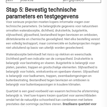
Stap 5: Bevestig technische
parameters en testgegevens
Voor serieuze projecten moeten kopers informatie vragen over
technische parameters. De belangrijkste gegevens voor natuursteen
omvatten waterabsorptie, dichtheid, druksterkte, buigsterkte,
slijtvastheid, glijvastheid, bestandheid tegen bevriezen en ontdooien,
diktetolerantie en chemische gevoeligheid. Niet elke bestelling vereist
een volledig testrapport, maar commerciële en buitenprojecten mogen
niet uitsluitend op basis van uiterlijk worden geselecteerd.
Waterabsorptie beïnvloedt het risico op vlekken en weerschade.
Dichtheid geeft een indicatie van de compactheid. Druksterkte is
belangrijk voor bestrating en vloeren. Buigsterkte is belangrijk voor
platen, panelen, trappen en grootschalige elementen. Slijtvastheid is
belangrijk voor hotels, winkelcentra en openbare vloeren. Glijvastheid
is belangrijk voor badkamers, trappen, zwembadomgevingen en
buitenbestrating. Bestandheid tegen bevriezen en ontdooien is
belangrijk voor buitentoepassingen in koudere klimaten.
Quartziet is een goed voorbeeld van waarom technische afstemming
belangrijk is. Veel luxe-kopers kiezen quartziet voor aanrechtbladen
omdat het de natuurlijke schoonheid kan combineren met betere
prestaties dan sommige zachtere stenen.
Braziliaans quartziet voor