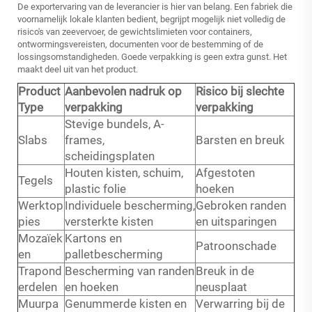
De exportervaring van de leverancier is hier van belang. Een fabriek die
voornamelijk lokale klanten bedient, begrijpt mogelijk niet volledig de
risico's van zeevervoer, de gewichtslimieten voor containers,
ontwormingsvereisten, documenten voor de bestemming of de
lossingsomstandigheden. Goede verpakking is geen extra gunst. Het
maakt deel uit van het product.
Product
Aanbevolen nadruk op
Risico bij slechte
Type
verpakking
verpakking
Stevige bundels, A-
Slabs
frames,
Barsten en breuk
scheidingsplaten
Houten kisten, schuim,
Afgestoten
Tegels
plastic folie
hoeken
Werktop
Individuele bescherming,
Gebroken randen
pies
versterkte kisten
en uitsparingen
Mozaïek
Kartons en
Patroonschade
en
palletbescherming
Trapond
Bescherming van randen
Breuk in de
erdelen
en hoeken
neusplaat
Muurpa
Genummerde kisten en
Verwarring bij de