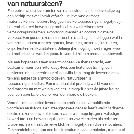
van natuursteen?
Een betrouwbare leverancier van natuursteen is niet eenvoudigweg
een bedrijf met veel productfoto's. De leverancier moet
materiaalkennis hebben, begrijpen welke toepassingen mogelijk zijn,
bekend zijn met bewerkingsmethoden, kwaliteitsnormen,
verpakkingssystemen, exportdocumenten en communicatie na
verkoop. Een goede leverancier moet in staat zijn uit te leggen wat het
verschil is tussen marmer, graniet, kwartsiet, travertijn, kalksteen,
onyx, leisteen en kunststeen. Belangrijker nog: hij moet vragen waar
het materiaal zal worden gebruikt voordat hij een product aanbeveelt.
Als een koper een steen vraagt voor een keukenaanrecht, een
badkamermuur, een hotellobbyvloer, een buitenbestrating, een
achterverlichte accentmuur of een villa-trap, mag de leverancier niet
telkens hetzelfde antwoord geven. Natuursteen is
toepassingsspecifiek. Een materiaal dat prachtig werkt voor een
badkamermuur met weinig verkeer, is mogelijk niet de juiste keuze
voor een openbare vloer of een commerciële keuken.
Verschillende soorten leveranciers creëren ook verschillende
voordelen en risico's. Een steengroeve-eigenaar heeft wellicht directe
controle over de ruwe blokken, maar levert mogelijk geen volledige
bewerking. Een bewerkingsfabriek kan zowel snijden als polijsten
uitvoeren, maar haalt de ruwe blokken mogelijk van diverse locaties.
Een handelsbedrijf kan een brede productkeuze aanbieden, maar heeft