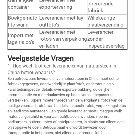
opererende
container
exportervaring
fabriek
Boekgematc
Leverancier met lay-
Willekeurige
hte wand
outfoto's
plaatverzending
Leverancier met
Leverancier
Import met
foto's van verpakking
zonder
lage risico's
en laden
inspectieverslag
Veelgestelde Vragen
1. Hoe weet ik of een leverancier van natuursteen in
China betrouwbaar is?
Een betrouwbare leverancier van natuursteen in China moet echte
fabrieksgegevens, daadwerkelijke plaatfoto's, ondersteuning bij
kwaliteitsinspectie, details over exportverpakking, duidelijke
communicatie en materiaaladvies op basis van de toepassing
verstrekken. Kopers moeten video's van de werkplaats, foto's van de
huidige voorraad, foto's van bundels, inspectiefoto's, verpakkingsfoto's
en laadfoto's aanvragen. Een goede leverancier moet uitleggen welk
materiaal geschikt is voor aanrechtbladen, wanden, vloeren,
badkamers, buitenruimtes of hotelprojecten, in plaats van alleen een
prijsopgave te doen. Betrouwbaarheid wordt bewezen door
transparantie in het proces, niet alleen door productfoto's.