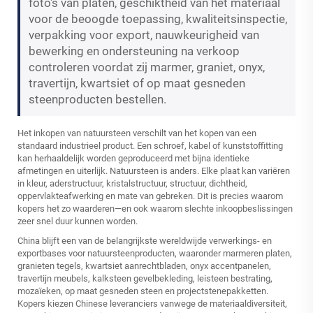
foto's van platen, geschiktheid van het materiaal
voor de beoogde toepassing, kwaliteitsinspectie,
verpakking voor export, nauwkeurigheid van
bewerking en ondersteuning na verkoop
controleren voordat zij marmer, graniet, onyx,
travertijn, kwartsiet of op maat gesneden
steenproducten bestellen.
Het inkopen van natuursteen verschilt van het kopen van een
standaard industrieel product. Een schroef, kabel of kunststoffitting
kan herhaaldelijk worden geproduceerd met bijna identieke
afmetingen en uiterlijk. Natuursteen is anders. Elke plaat kan variëren
in kleur, aderstructuur, kristalstructuur, structuur, dichtheid,
oppervlakteafwerking en mate van gebreken. Dit is precies waarom
kopers het zo waarderen—en ook waarom slechte inkoopbeslissingen
zeer snel duur kunnen worden.
China blijft een van de belangrijkste wereldwijde verwerkings- en
exportbases voor natuursteenproducten, waaronder marmeren platen,
granieten tegels, kwartsiet aanrechtbladen, onyx accentpanelen,
travertijn meubels, kalksteen gevelbekleding, leisteen bestrating,
mozaïeken, op maat gesneden steen en projectstenepakketten.
Kopers kiezen Chinese leveranciers vanwege de materiaaldiversiteit,