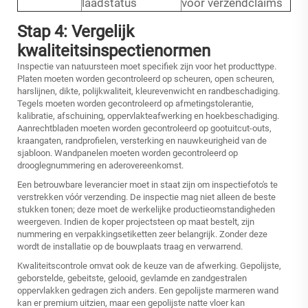
laadstatus
voor verzendclaims
Stap 4: Vergelijk
kwaliteitsinspectienormen
Inspectie van natuursteen moet specifiek zijn voor het producttype.
Platen moeten worden gecontroleerd op scheuren, open scheuren,
harslijnen, dikte, polijkwaliteit, kleurevenwicht en randbeschadiging.
Tegels moeten worden gecontroleerd op afmetingstolerantie,
kalibratie, afschuining, oppervlakteafwerking en hoekbeschadiging.
Aanrechtbladen moeten worden gecontroleerd op gootuitcut-outs,
kraangaten, randprofielen, versterking en nauwkeurigheid van de
sjabloon. Wandpanelen moeten worden gecontroleerd op
drooglegnummering en aderovereenkomst.
Een betrouwbare leverancier moet in staat zijn om inspectiefoto's te
verstrekken vóór verzending. De inspectie mag niet alleen de beste
stukken tonen; deze moet de werkelijke productieomstandigheden
weergeven. Indien de koper projectsteen op maat bestelt, zijn
nummering en verpakkingsetiketten zeer belangrijk. Zonder deze
wordt de installatie op de bouwplaats traag en verwarrend.
Kwaliteitscontrole omvat ook de keuze van de afwerking. Gepolijste,
geborstelde, gebeitste, gelooid, gevlamde en zandgestralen
oppervlakken gedragen zich anders. Een gepolijste marmeren wand
kan er premium uitzien, maar een gepolijste natte vloer kan