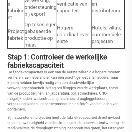
verwerking,
e
verificatie van
en
ondersteuning
fabrika
capaciteit
distributeurs
bij export
nt
Op tekeningen
Hogere
Hotels, villa’s,
Project
gebaseerde
coördinatiever
commerciële
fabriek
productie op
eiste
projecten
maat
Stap 1: Controleer de werkelijke
fabriekscapaciteit
De fabriekscapaciteit is een van de eerste zaken die kopers moeten
verifiëren. Een leverancier kan een prachtige website hebben, maar
kopers hebben bewijs nodig van een daadwerkelijke
verwerkingscapaciteit. Vraag om filmpjes van de werkplaats, foto’s
van de productielijnen, snijapparatuur, polijstmachines, CNC-
mogelijkheden, waterstraalsnijmachines, droogleggebieden,
verpakkingszones, inspectieprocedures en foto’s van het laden van
containers.
Bij natuurstenen projecten heeft de fabriekscapaciteit direct invloed
op de nauwkeurigheid van de afmetingen, de oppervlakteafwerking, de
randkwaliteit, de drooglegmatching, het boren van gaten, het uitsnijden