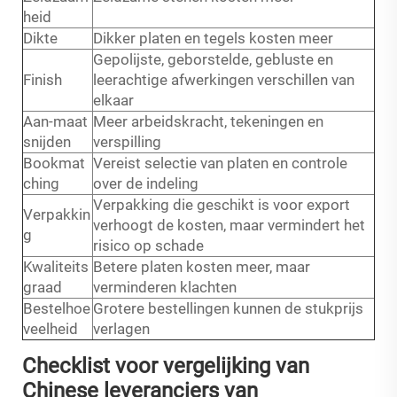
heid
Dikte
Dikker platen en tegels kosten meer
Gepolijste, geborstelde, gebluste en
Finish
leerachtige afwerkingen verschillen van
elkaar
Aan-maat
Meer arbeidskracht, tekeningen en
snijden
verspilling
Bookmat
Vereist selectie van platen en controle
ching
over de indeling
Verpakking die geschikt is voor export
Verpakkin
verhoogt de kosten, maar vermindert het
g
risico op schade
Kwaliteits
Betere platen kosten meer, maar
graad
verminderen klachten
Bestelhoe
Grotere bestellingen kunnen de stukprijs
veelheid
verlagen
Checklist voor vergelijking van
Chinese leveranciers van