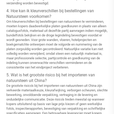
verzending worden bevestigd.
4. Hoe kan ik kleurverschillen bij bestellingen van
Natuursteen voorkomen?
Om kleurverschillen bij bestellingen van natuursteen te verminderen,
moeten kopers daadwerkelijke platen goedkeuren in plaats van alleen
catalogusfoto's, materiaal uit dezelfde partij aanvragen indien mogelijk,
bundelfoto's bekijken en de droge legindeling bevestigen voordat er
wordt gesneden. Voor grote wanden, vloeren, hotelprojecten en
boekgematchte ontwerpen moet de volgorde en nummering van de
platen zorgvuldig worden gecontroleerd. Natuurlijke variatie kan niet
volledig worden verwijderd, omdat steen een natuurlijk materiaal is,
maar professionele selectie, partijcontrole en goedkeuring van de
indeling kunnen onverwachte verschillen verminderen en de
consistentie van het eindproject verbeteren.
5. Wat is het grootste risico bij het importeren van
natuursteen uit China?
De grootste risico's bij het importeren van natuursteen uit China zijn
verkeerde materiaalkeuze, kleurafwijking, verborgen scheuren, slechte
bewerking, onvoldoende verpakking, vertraging in de levering en
onduidelijke communicatie. Deze risico's treden meestal op wanneer
kopers uitsluitend op basis van lage prijs kiezen of geen werkelijke
foto's, inspectierapporten, bevestiging van verpakking en schriftelijke
specificaties aanvragen. Een betrouwbare leverancier moet kopers