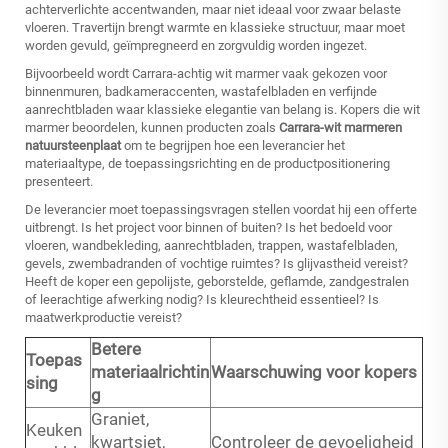
achterverlichte accentwanden, maar niet ideaal voor zwaar belaste
vloeren. Travertijn brengt warmte en klassieke structuur, maar moet
worden gevuld, geïmpregneerd en zorgvuldig worden ingezet.
Bijvoorbeeld wordt Carrara-achtig wit marmer vaak gekozen voor
binnenmuren, badkameraccenten, wastafelbladen en verfijnde
aanrechtbladen waar klassieke elegantie van belang is. Kopers die wit
marmer beoordelen, kunnen producten zoals
Carrara-wit marmeren
natuursteenplaat
om te begrijpen hoe een leverancier het
materiaaltype, de toepassingsrichting en de productpositionering
presenteert.
De leverancier moet toepassingsvragen stellen voordat hij een offerte
uitbrengt. Is het project voor binnen of buiten? Is het bedoeld voor
vloeren, wandbekleding, aanrechtbladen, trappen, wastafelbladen,
gevels, zwembadranden of vochtige ruimtes? Is glijvastheid vereist?
Heeft de koper een gepolijste, geborstelde, geflamde, zandgestralen
of leerachtige afwerking nodig? Is kleurechtheid essentieel? Is
maatwerkproductie vereist?
Betere
Toepas
materiaalrichtin
Waarschuwing voor kopers
sing
g
Graniet,
Keuken
kwartsiet,
Controleer de gevoeligheid