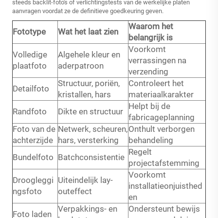
steeds backlit-foto's of verlichtingstests van de werkelijke platen
aanvragen voordat ze de definitieve goedkeuring geven.
Waarom het
Fototype
Wat het laat zien
belangrijk is
Voorkomt
Volledige
Algehele kleur en
verrassingen na
plaatfoto
aderpatroon
verzending
Structuur, poriën,
Controleert het
Detailfoto
kristallen, hars
materiaalkarakter
Helpt bij de
Randfoto
Dikte en structuur
fabricageplanning
Foto van de
Netwerk, scheuren,
Onthult verborgen
achterzijde
hars, versterking
behandeling
Regelt
Bundelfoto
Batchconsistentie
projectafstemming
Voorkomt
Droogleggi
Uiteindelijk lay-
installatieonjuisthed
ngsfoto
outeffect
en
Verpakkings- en
Ondersteunt bewijs
Foto laden