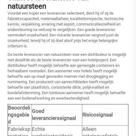
natuursteen
Voordat een koper een leverancier selecteert, dient hij of zij de
fabriekscapaciteit, materiaalbeheer, kwaliteitsinspectie, technische
kennis, verpakking, ervaring met export, communicatiesnelheid en
ondersteuning na verkoop te vergelijken. Een goede leverancier
vermindert onzekerheid. Een riskante leverancier vergroot juist de
onzekerheid, terwijl hij of zij doet alsof prijs het enige belangrijke
criterium is.
De beste leverancier van natuursteen voor een distributeur is mogelijk
niet dezelfde als de beste leverancier voor een hotelproject. Een
distributeur heeft mogelijk behoefte aan gemengde containers en
herhaalbare voorraden. Een aannemer voor hotels heeft mogelijk
behoefte aan op maat gesneden marmer met drooglegging en
nummering. Een producent van aanrechtbladen heeft mogelijk
behoefte aan plaatfoto’s, consistente dikte, polijkwaliteit en
bundelafstemming. Een tuinbouw-aannemer heeft mogelijk behoefte
aan een buitenafwerking en weerbestendigheid.
Beoordeli
Goed
ngsgebie
Risicosignaal
leverancierssignaal
d
Fabrieksp
Echte
Alleen
restaties
werkplaatsvideo’s
catalogusfoto’s