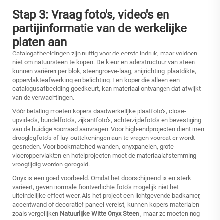
Stap 3: Vraag foto's, video's en
partijinformatie van de werkelijke
platen aan
Catalogafbeeldingen zijn nuttig voor de eerste indruk, maar voldoen
niet om natuursteen te kopen. De kleur en aderstructuur van steen
kunnen variëren per blok, steengroeve-laag, snijrichting, plaatdikte,
oppervlakteafwerking en belichting. Een koper die alleen een
catalogusafbeelding goedkeurt, kan materiaal ontvangen dat afwijkt
van de verwachtingen.
Vóór betaling moeten kopers daadwerkelijke plaatfoto’s, close-
upvideo’s, bundelfoto’s, zijkantfoto’s, achterzijdefoto’s en bevestiging
van de huidige voorraad aanvragen. Voor high-endprojecten dient men
drooglegfoto’s of lay-outtekeningen aan te vragen voordat er wordt
gesneden. Voor bookmatched wanden, onyxpanelen, grote
vloeroppervlakten en hotelprojecten moet de materiaalafstemming
vroegtijdig worden geregeld.
Onyx is een goed voorbeeld. Omdat het doorschijnend is en sterk
varieert, geven normale frontverlichte foto’s mogelijk niet het
uiteindelijke effect weer. Als het project een lichtgevende badkamer,
accentwand of decoratief paneel vereist, kunnen kopers materialen
zoals vergelijken
Natuurlijke Witte Onyx Steen
, maar ze moeten nog