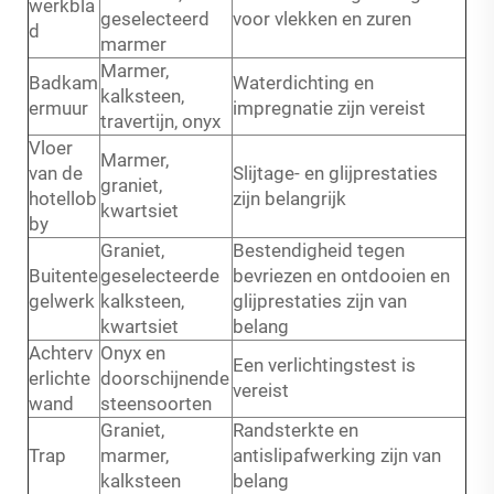
werkbla
geselecteerd
voor vlekken en zuren
d
marmer
Marmer,
Badkam
Waterdichting en
kalksteen,
ermuur
impregnatie zijn vereist
travertijn, onyx
Vloer
Marmer,
van de
Slijtage- en glijprestaties
graniet,
hotellob
zijn belangrijk
kwartsiet
by
Graniet,
Bestendigheid tegen
Buitente
geselecteerde
bevriezen en ontdooien en
gelwerk
kalksteen,
glijprestaties zijn van
kwartsiet
belang
Achterv
Onyx en
Een verlichtingstest is
erlichte
doorschijnende
vereist
wand
steensoorten
Graniet,
Randsterkte en
Trap
marmer,
antislipafwerking zijn van
kalksteen
belang