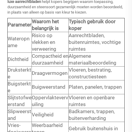
luxe aanrechtbladen
helpt kopers begrijpen waarom toepassing,
duurzaamheid en steensoort gezamenlijk moeten worden beoordeeld,
in plaats van alleen op basis van kleur te kiezen.
Waarom het
Typisch gebruik door
Parameter
belangrijk is
koper
Risico op
Aanrechtbladen,
Wateropn
vlekken en
buitenruimtes, vochtige
ame
verweering
ruimtes
Compactheid en
Algemene
Dichtheid
duurzaamheid
materiaalbeoordeling
Druksterkt
Vloeren, bestrating,
Draagvermogen
e
constructiesteen
Buigsterkt
Buigweerstand
Platen, panelen, trappen
e
Slijtstofwe
Oppervlakteverv
Vloeren en openbare
erstand
uiling
ruimtes
Slipweerst
Badkamers, trappen,
Veiligheid
and
buitenverharding
Vries-
Weerbaarheid
Gebruik buitenshuis in
dooiweers
tegen