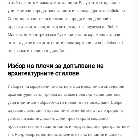
а най-важното – самата инсталация. Резултатът е красиво
унифицирано представяне, което изглежда доста sofisticirano.
Свидетелстването на промяната преди и след дизайн
проектите като тези, които се намират в шоурума на Better
Marbles, демонстрира как букмачингът на мраморни плочи
помага да се постигне естетическа хармония и sofisticiranost
във всяко интериорно дизайн.
Избор на плочи за допълване на
архитектурните стилове
Изборът на мраморни плочи, които са идеални за определен
архитектурен стил, трябва да вземе предвид какви цветове,
узori и финишни обработки ги правят най-подходящи. Добре
изразена венация и правилният оттенък могат да определят
успеха на вашия дизайн, дали проектирате модерно
пространство или традиционно и индустриално пространство и
т.н. Например, естествено, плочите с ясна венация и висока