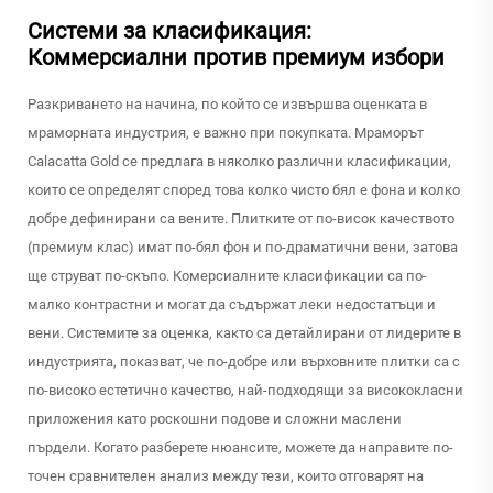
Системи за класификация:
Коммерсиални против премиум избори
Разкриването на начина, по който се извършва оценката в
мраморната индустрия, е важно при покупката. Мраморът
Calacatta Gold се предлага в няколко различни класификации,
които се определят според това колко чисто бял е фона и колко
добре дефинирани са вените. Плитките от по-висок качеството
(премиум клас) имат по-бял фон и по-драматични вени, затова
ще струват по-скъпо. Комерсиалните класификации са по-
малко контрастни и могат да съдържат леки недостатъци и
вени. Системите за оценка, както са детайлирани от лидерите в
индустрията, показват, че по-добре или върховните плитки са с
по-високо естетично качество, най-подходящи за висококласни
приложения като роскошни подове и сложни маслени
пърдели. Когато разберете нюансите, можете да направите по-
точен сравнителен анализ между тези, които отговарят на