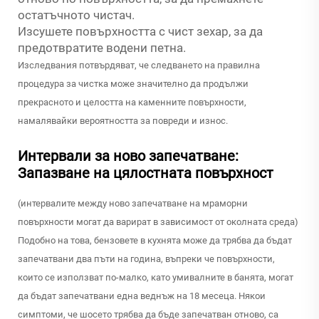
остатъчното чистач.
Изсушете повърхността с чист зехар, за да
предотвратите водени петна.
Изследвания потвърдяват, че следването на правилна
процедура за чистка може значително да продължи
прекрасното и целостта на каменните повърхности,
намалявайки вероятността за повреди и износ.
Интервали за ново запечатване:
Запазване на цялостната повърхност
(интервалите между ново запечатване на мраморни
повърхности могат да варират в зависимост от околната среда)
Подобно на това, бензовете в кухнята може да трябва да бъдат
запечатвани два пъти на година, въпреки че повърхности,
които се използват по-малко, като умивалните в банята, могат
да бъдат запечатвани една веднъж на 18 месеца. Някои
симптоми, че шосето трябва да бъде запечатван отново, са