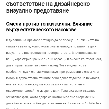
съответствие на дизайнерско
визуално представяне
Смели против тонки жилки: Влияние
върху естетическото насокове
В дизайна на мрамора е трудно да се преоценi значението на
стила на вените, които могат значително да повлияят върху
визуалното настроение на пространството. Впечатляващите
вени, характеризирани с силни образци и висока контрастност,
дават привлекателен смел изглед. Това е идеално за
свободния дух и еклектичния вкус, програмирани с енергия и
юмор. С друга страна, тонките вени добавят докос на нежност,
елегантност и ексклузивност за минималистичен и
съвременен дизайн с умерено шик. Този вид вени създава
sofisticiran фон, който добре се комбинира със съвременни
дизайни елементи, без да ги засенчава. В статия от Architectural