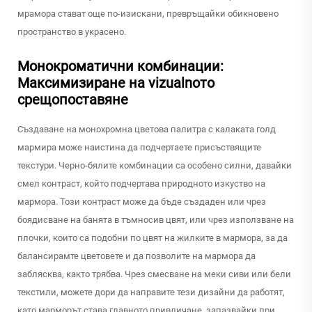
мрамора стават още по-изискани, превръщайки обикновено
пространство в украсено.
Монокроматични комбинации:
Максимизиране на vizualnото
срещопоставяне
Създаване на монохромна цветова палитра с калаката голд
мармира може наистина да подчертаете присъствящите
текстури. Черно-бялите комбинации са особено силни, давайки
смел контраст, който подчертава природното изкуство на
мармора. Този контраст може да бъде създаден или чрез
боядисване на банята в тъмносив цвят, или чрез използване на
плочки, които са подобни по цвят на жилките в мармора, за да
балансирамте цветовете и да позволите на мармора да
заблясква, както трябва. Чрез смесване на меки сиви или бели
текстили, можете дори да направите тези дизайни да работят,
като марморът става главното привличане, запазвайки при