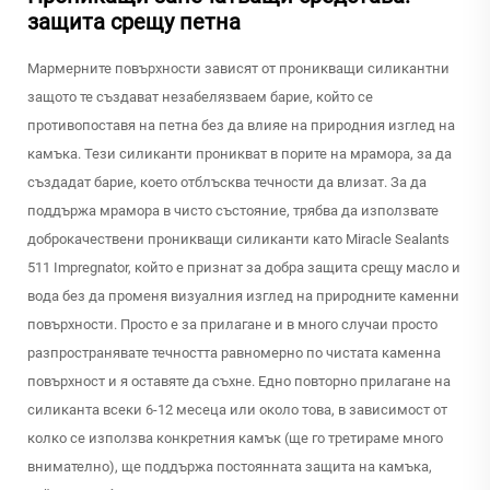
защита срещу петна
Мармерните повърхности зависят от проникващи силикантни
защото те създават незабелязваем барие, който се
противопоставя на петна без да влияе на природния изглед на
камъка. Тези силиканти проникват в порите на мрамора, за да
създадат барие, което отблъсква течности да влизат. За да
поддържа мрамора в чисто състояние, трябва да използвате
доброкачествени проникващи силиканти като Miracle Sealants
511 Impregnator, който е признат за добра защита срещу масло и
вода без да променя визуалния изглед на природните каменни
повърхности. Просто е за прилагане и в много случаи просто
разпространявате течността равномерно по чистата каменна
повърхност и я оставяте да съхне. Едно повторно прилагане на
силиканта всеки 6-12 месеца или около това, в зависимост от
колко се използва конкретния камък (ще го третираме много
внимателно), ще поддържа постоянната защита на камъка,