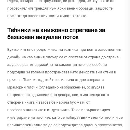
Digest, базирана на проучване, се докладва, че вкусовете на
потребителите трендят към ярки венни образци, защото те
помагат да внесат личност и живот в стаите.
Тehники на книжовно спрегване за
безшовен визуален поток
Букмачингът е продължителна техника, при която естественият
дизайн на каменния плочер се съпоставя от страна до страна,
за да се разгъне дизайна на каменния плочер, особено
подходящ за големи пространства като декоративни стени и
връхове. Този метод, който се изсича от две свързани
мраморни плочи (огледално изображение), осигурява
непрекъснато движение на декора, което изглежда като
отворена книга и затова се нарича бук матч от
професионалистите в индустрията. Те се извършват чрез
интегриране на плочите, като се избират внимателно плочи и се
изсичат специално за да се подхождат за дадено пространство,