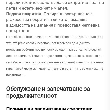
поради техните свойства да се съпротивляват на
петна и естетическият им апел.
Подови покрития
: Полирани завършване е
praktičen за покрития, тъй като намалява
видимостта на цапания и предоставя негледна
повърхност.
Потребителските впечатления често хвалят полирани подове за
техната praktičnost и безопасност в семеен дом, докато
полирани работни повърхности се оценяват за техния eleganci i
лесно засичане. Тези потвърждения подчертават важността да
се избере правилното завършване за специфични приложения,
гарантирайки, че функционалността и естетиката са оптимално
постигнати.
Обслужване и запечатване за
продължителност
Проникащи запечатващи средстава: