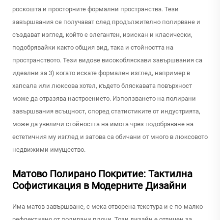
роскошта и просторните формални пространства. Тези
завършвания се получават след продължително полирване и
създават изглед, който е элегантен, изискан и класически,
подобрявайки както общия вид, така и стойността на
пространството. Тези видове високобляскави завършвания са
идеални за 3) когато искате формален изглед, например в
хапсала или люксова хотел, където бляскавата повърхност
може да отразява настроението. Използването на полирани
завършвания всъщност, според статистиките от индустрията,
може да увеличи стойността на имота чрез подобряване на
естетичния му изглед и затова са обичани от много в люксовото
недвижими имущество.
Матово Полирано Покритие: Тактилна
Софистикация в Модерните Дизайни
Има матов завършване, с мека отворена текстура и е по-малко
рефлективно от полирани плочи. Този дизайн е отличен за