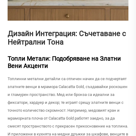
Дизайн Интеграция: Съчетаване с
Нейтрални Тона
Топли Метали: Подобряване на Златни
Вени Акценти
Топлинни метални детайли са отличен начин да се подчертаят
златните венци в мрамора Calacatta Gold, създавайки роскошен
и гламурен пространство. Мед или бронза са идеални за
фиксатори, хардуер и декор; те играят срещу златните венци с
точното количество скромност. Например, медовият кран и
мраморната плоча от Calacatta Gold работят заедно, за да
смесят пространството с прекрасен прикосновение на топлина.
И приложени в кухнята на медни дръжки за шкафове, венците в