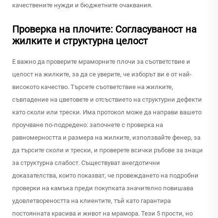
качествените нужди и бюджетните очаквания.
Проверка на плочите: Согласуваност на
жилките и структурна целост
Е важно да проверите мраморните плочи за съответствие и
целост на жилките, за да се уверите, че изборът ви е от най-
високото качество. Търсете съответствие на жилките,
съвпадение на цветовете и отсъствието на структурни дефекти
като сколи или трески. Има протокол може да направи вашето
проучване по-подредено: започнете с проверка на
равномерността и размера на жилките, използвайте фенер, за
да търсите сколи и трески, и проверете всички ръбове за знаци
за структурна слабост. Съществуват анегдотични
доказателства, които показват, че провеждането на подробни
проверки на камъка преди покупката значително повишава
удовлетвореността на клиентите, тъй като гарантира
постоянната красива и живот на мрамора. Тези 5 прости, но