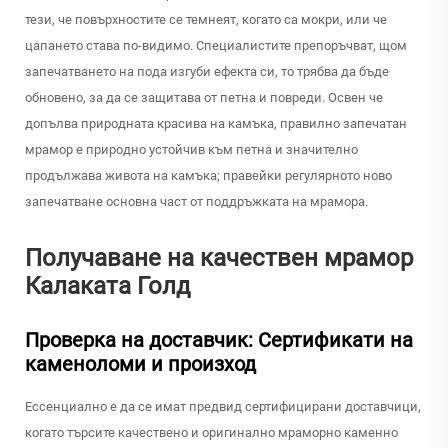
тези, че повърхностите се темнеят, когато са мокри, или че
цапането става по-видимо. Специалистите препоръчват, щом
запечатването на пода изгуби ефекта си, то трябва да бъде
обновено, за да се защитава от петна и повреди. Освен че
допълва природната красива на камъка, правилно запечатан
мрамор е природно устойчив към петна и значително
продължава живота на камъка; правейки регулярното ново
запечатване основна част от поддръжката на мрамора.
Получаване на качествен мрамор
Калаката Голд
Проверка на доставчик: Сертификати на
каменоломи и произход
Ессенциално е да се имат предвид сертифицирани доставчици,
когато търсите качествено и оригинално мраморно каменно