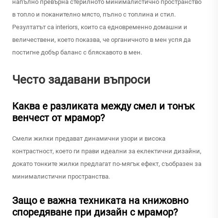
напълно превърна стерилното минималистично пространство
в топло и поканително място, пълно с топлина и стил.
Резултатът са interiors, които са едновременно домашни и
величествени, което показва, че органичното в мен успя да
постигне добър баланс с бляскавото в мен.
Често задавани въпроси
Каква е разликата между смел и тонък
венчест от мрамор?
Смели жилки предават динамични узори и висока
контрастност, което ги прави идеални за еклектични дизайни,
докато тонките жилки предлагат по-мягък ефект, съобразен за
минималистични пространства.
Защо е важна техниката на книжовно
споредяване при дизайн с мрамор?