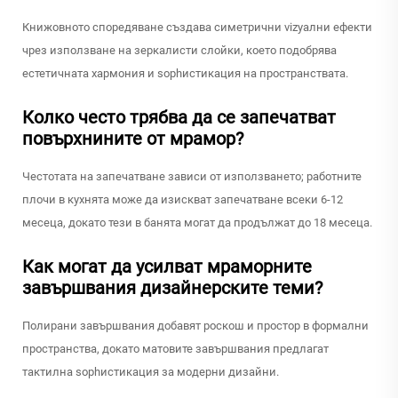
Книжовното споредяване създава симетрични vizуални ефекти
чрез използване на зеркалисти слойки, което подобрява
естетичната хармония и sophистикация на пространствата.
Колко често трябва да се запечатват
повърхнините от мрамор?
Честотата на запечатване зависи от използването; работните
плочи в кухнята може да изискват запечатване всеки 6-12
месеца, докато тези в банята могат да продължат до 18 месеца.
Как могат да усилват мраморните
завършвания дизайнерските теми?
Полирани завършвания добавят роскош и простор в формални
пространства, докато матовите завършвания предлагат
тактилна sophистикация за модерни дизайни.