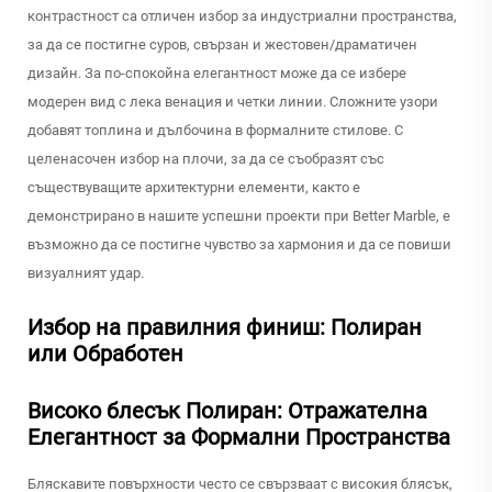
контрастност са отличен избор за индустриални пространства,
за да се постигне суров, свързан и жестовен/драматичен
дизайн. За по-спокойна елегантност може да се избере
модерен вид с лека венация и четки линии. Сложните узори
добавят топлина и дълбочина в формалните стилове. С
целенасочен избор на плочи, за да се съобразят със
съществуващите архитектурни елементи, както е
демонстрирано в нашите успешни проекти при Better Marble, е
възможно да се постигне чувство за хармония и да се повиши
визуалният удар.
Избор на правилния финиш: Полиран
или Обработен
Високо блесък Полиран: Отражателна
Елегантност за Формални Пространства
Бляскавите повърхности често се свързваат с високия блясък,