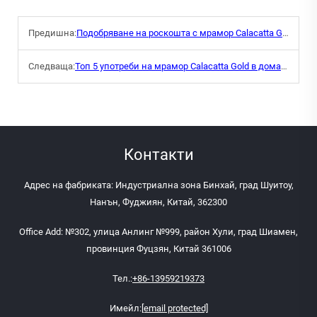
Предишна:
Подобряване на роскошта с мрамор Calacatta Gold
Следваща:
Топ 5 употреби на мрамор Calacatta Gold в домашният дизайн
Контакти
Адрес на фабриката: Индустриална зона Бинхай, град Шуитоу,
Нанън, Фуджиян, Китай, 362300
Office Add: №302, улица Анлинг №999, район Хули, град Шиамен,
провинция Фуцзян, Китай 361006
Тел.:
+86-13959219373
Имейл:
[email protected]