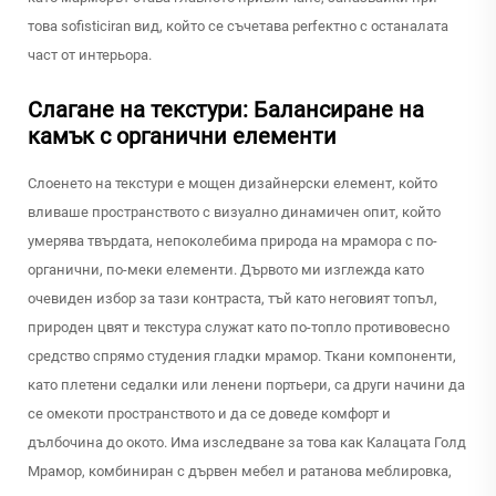
това sofisticiran вид, който се съчетава perfектно с останалата
част от интерьора.
Слагане на текстури: Балансиране на
камък с органични елементи
Слоенето на текстури е мощен дизайнерски елемент, който
вливаше пространството с визуално динамичен опит, който
умерява твърдата, непоколебима природа на мрамора с по-
органични, по-меки елементи. Дървото ми изглежда като
очевиден избор за тази контраста, тъй като неговият топъл,
природен цвят и текстура служат като по-топло противовесно
средство спрямо студения гладки мрамор. Ткани компоненти,
като плетени седалки или ленени портьери, са други начини да
се омекоти пространството и да се доведе комфорт и
дълбочина до окото. Има изследване за това как Калацата Голд
Мрамор, комбиниран с дървен мебел и ратанова меблировка,