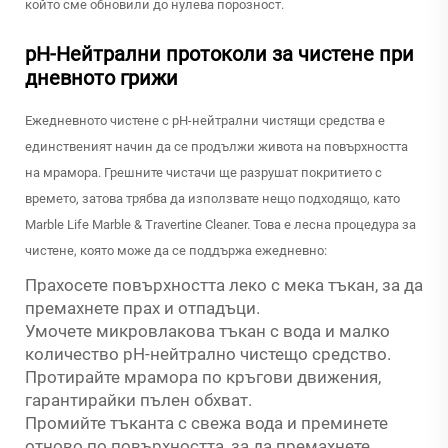
който сме обновили до нулева порозност.
pH-Нейтрални протоколи за чистене при
дневното грижи
Ежедневното чистене с pH-нейтрални чистящи средства е
единственият начин да се продължи живота на повърхността
на мрамора. Грешните чистачи ще разрушат покритието с
времето, затова трябва да използвате нещо подходящо, като
Marble Life Marble & Travertine Cleaner. Това е лесна процедура за
чистене, която може да се поддържа ежедневно:
Прахосете повърхността леко с мека тъкан, за да
премахнете прах и отпадъци.
Умочете микровлакова тъкан с вода и малко
количество pH-нейтрално чистещо средство.
Протирайте мрамора по кръгови движения,
гарантирайки пълен обхват.
Промийте тъканта с свежа вода и преминете
отново по повърхността, за да премахнете