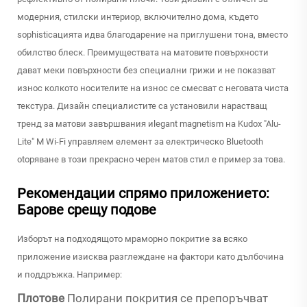
модерния, стилски интериор, включително дома, където
sophisticaцията идва благодарение на приглушени тона, вместо
обилство блеск. Преимуществата на матовите повърхности
дават меки повърхности без специални грижи и не показват
износ колкото носителите на износ се смесват с неговата чиста
текстура. Дизайн специалистите са установили нарастващ
тренд за матови завършвания иlegant magnetism на Kudox "Alu-
Lite" M Wi-Fi управляем елемент за електрическо Bluetooth
оtopяване в този прекраснo черен матов стил е пример за това.
Рекомендации спрямо приложението:
Барове срещу подове
Изборът на подходящото мраморно покритие за всяко
приложение изисква разглеждане на фактори като дълбочина
и поддръжка. Например:
Плотове
Полирани покрития се препоръчват