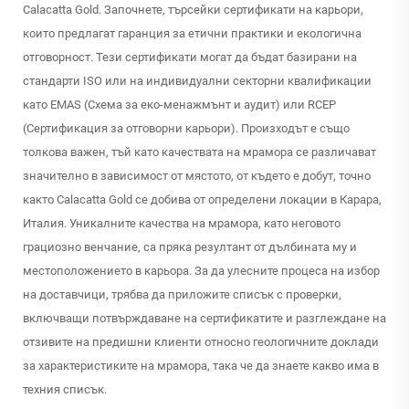
Calacatta Gold. Започнете, търсейки сертификати на карьори,
които предлагат гаранция за етични практики и екологична
отговорност. Тези сертификати могат да бъдат базирани на
стандарти ISO или на индивидуални секторни квалификации
като EMAS (Схема за еко-менажмънт и аудит) или RCEP
(Сертификация за отговорни карьори). Произходът е също
толкова важен, тъй като качествата на мрамора се различават
значително в зависимост от мястото, от където е добут, точно
както Calacatta Gold се добива от определени локации в Карара,
Италия. Уникалните качества на мрамора, като неговото
грациозно венчание, са пряка резултант от дълбината му и
местоположението в карьора. За да улесните процеса на избор
на доставчици, трябва да приложите списък с проверки,
включващи потвърждаване на сертификатите и разглеждане на
отзивите на предишни клиенти относно геологичните доклади
за характеристиките на мрамора, така че да знаете какво има в
техния списък.