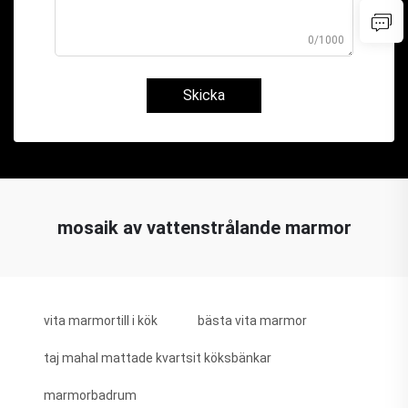
0/1000
Skicka
mosaik av vattenstrålande marmor
vita marmortill i kök
bästa vita marmor
taj mahal mattade kvartsit köksbänkar
marmorbadrum