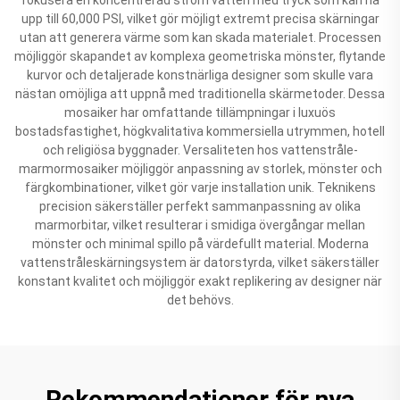
upp till 60,000 PSI, vilket gör möjligt extremt precisa skärningar
utan att generera värme som kan skada materialet. Processen
möjliggör skapandet av komplexa geometriska mönster, flytande
kurvor och detaljerade konstnärliga designer som skulle vara
nästan omöjliga att uppnå med traditionella skärmetoder. Dessa
mosaiker har omfattande tillämpningar i luxuös
bostadsfastighet, högkvalitativa kommersiella utrymmen, hotell
och religiösa byggnader. Versaliteten hos vattenstråle-
marmormosaiker möjliggör anpassning av storlek, mönster och
färgkombinationer, vilket gör varje installation unik. Teknikens
precision säkerställer perfekt sammanpassning av olika
marmorbitar, vilket resulterar i smidiga övergångar mellan
mönster och minimal spillo på värdefullt material. Moderna
vattenstråleskärningsystem är datorstyrda, vilket säkerställer
konstant kvalitet och möjliggör exakt replikering av designer när
det behövs.
Rekommendationer för nya