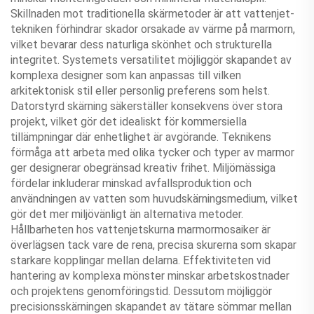
Skillnaden mot traditionella skärmetoder är att vattenjet-
tekniken förhindrar skador orsakade av värme på marmorn,
vilket bevarar dess naturliga skönhet och strukturella
integritet. Systemets versatilitet möjliggör skapandet av
komplexa designer som kan anpassas till vilken
arkitektonisk stil eller personlig preferens som helst.
Datorstyrd skärning säkerställer konsekvens över stora
projekt, vilket gör det idealiskt för kommersiella
tillämpningar där enhetlighet är avgörande. Teknikens
förmåga att arbeta med olika tycker och typer av marmor
ger designerar obegränsad kreativ frihet. Miljömässiga
fördelar inkluderar minskad avfallsproduktion och
användningen av vatten som huvudskärningsmedium, vilket
gör det mer miljövänligt än alternativa metoder.
Hållbarheten hos vattenjetskurna marmormosaiker är
överlägsen tack vare de rena, precisa skurerna som skapar
starkare kopplingar mellan delarna. Effektiviteten vid
hantering av komplexa mönster minskar arbetskostnader
och projektens genomföringstid. Dessutom möjliggör
precisionsskärningen skapandet av tätare sömmar mellan