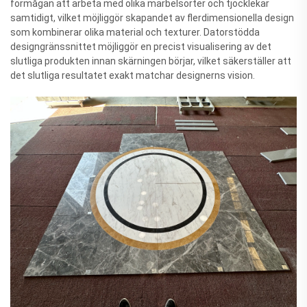
förmågan att arbeta med olika marbelsorter och tjocklekar
samtidigt, vilket möjliggör skapandet av flerdimensionella design
som kombinerar olika material och texturer. Datorstödda
designgränssnittet möjliggör en precist visualisering av det
slutliga produkten innan skärningen börjar, vilket säkerställer att
det slutliga resultatet exakt matchar designerns vision.