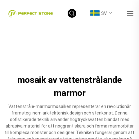
SV
mosaik av vattenstrålande
marmor
Vattenstråle-marmormosaiken representerar en revolutionär
framsteg inom arkitektonisk design och stenkonst. Denna
sofistikerade teknik använder högtrycksvatten blandat med
abrasiva material för att noggrant skära och forma marmorbitar
till komplexa mönster och designer. Tekniken fungerar genom att
fokusera en koncentrerad ström vatten med tryck som kan nå