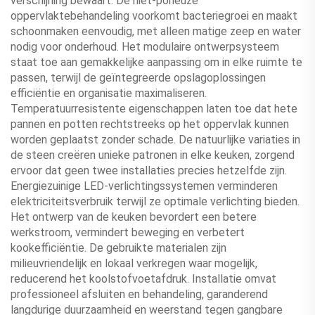
verschijning bewaart. De niet-porieuze
oppervlaktebehandeling voorkomt bacteriegroei en maakt
schoonmaken eenvoudig, met alleen matige zeep en water
nodig voor onderhoud. Het modulaire ontwerpsysteem
staat toe aan gemakkelijke aanpassing om in elke ruimte te
passen, terwijl de geïntegreerde opslagoplossingen
efficiëntie en organisatie maximaliseren.
Temperatuurresistente eigenschappen laten toe dat hete
pannen en potten rechtstreeks op het oppervlak kunnen
worden geplaatst zonder schade. De natuurlijke variaties in
de steen creëren unieke patronen in elke keuken, zorgend
ervoor dat geen twee installaties precies hetzelfde zijn.
Energiezuinige LED-verlichtingssystemen verminderen
elektriciteitsverbruik terwijl ze optimale verlichting bieden.
Het ontwerp van de keuken bevordert een betere
werkstroom, vermindert beweging en verbetert
kookefficiëntie. De gebruikte materialen zijn
milieuvriendelijk en lokaal verkregen waar mogelijk,
reducerend het koolstofvoetafdruk. Installatie omvat
professioneel afsluiten en behandeling, garanderend
langdurige duurzaamheid en weerstand tegen gangbare