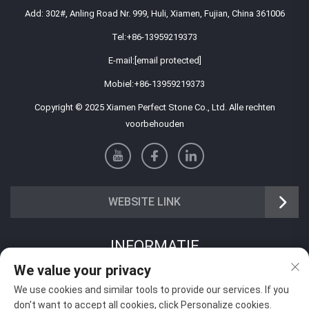
Add: 302#, Anling Road Nr. 999, Huli, Xiamen, Fujian, China 361006
Tel:
+86-13959219373
E-mail:
[email protected]
Mobiel:
+86-13959219373
Copyright © 2025 Xiamen Perfect Stone Co., Ltd. Alle rechten
voorbehouden
WEBSITE LINK
INFORMATIE
We value your privacy
Meld je aan om onze wekelijkse nieuwsbrief te ontvangen
We use cookies and similar tools to provide our services. If you
don't want to accept all cookies, click Personalize cookies.