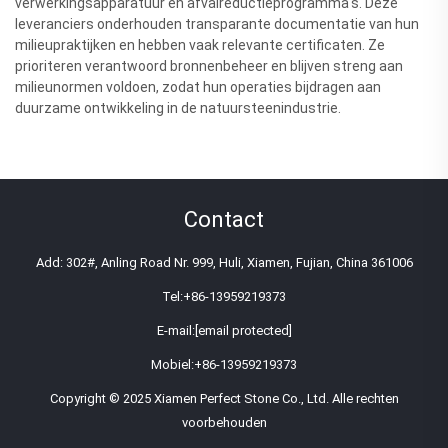
verwerkingsapparatuur en afvalreductieprogramma's. Deze
leveranciers onderhouden transparante documentatie van hun
milieupraktijken en hebben vaak relevante certificaten. Ze
prioriteren verantwoord bronnenbeheer en blijven streng aan
milieunormen voldoen, zodat hun operaties bijdragen aan
duurzame ontwikkeling in de natuursteenindustrie.
Contact
Add: 302#, Anling Road Nr. 999, Huli, Xiamen, Fujian, China 361006
Tel:
+86-13959219373
E-mail:
[email protected]
Mobiel:
+86-13959219373
Copyright © 2025 Xiamen Perfect Stone Co., Ltd. Alle rechten
voorbehouden