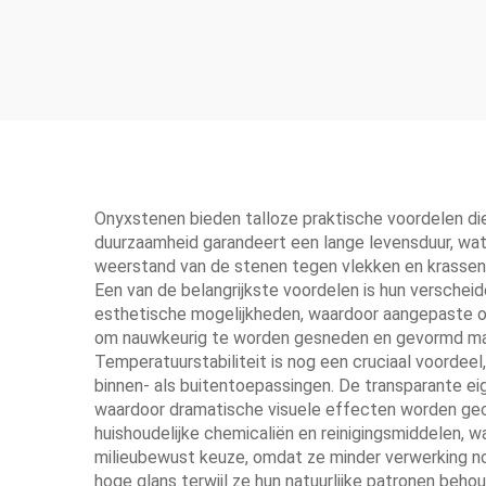
Onyxstenen bieden talloze praktische voordelen di
duurzaamheid garandeert een lange levensduur, wat
weerstand van de stenen tegen vlekken en krassen 
Een van de belangrijkste voordelen is hun verschei
esthetische mogelijkheden, waardoor aangepaste on
om nauwkeurig te worden gesneden en gevormd maak
Temperatuurstabiliteit is nog een cruciaal voordeel
binnen- als buitentoepassingen. De transparante ei
waardoor dramatische visuele effecten worden gec
huishoudelijke chemicaliën en reinigingsmiddelen, 
milieubewust keuze, omdat ze minder verwerking n
hoge glans terwijl ze hun natuurlijke patronen beh