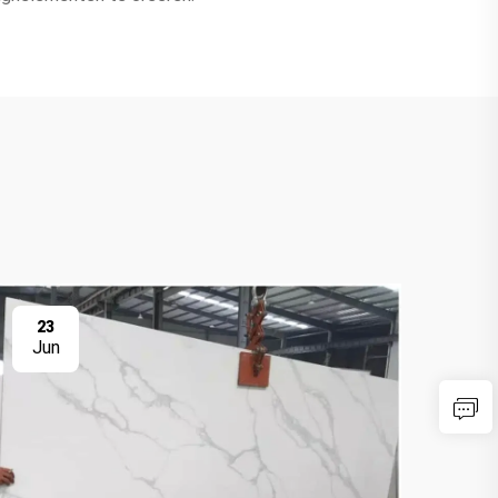
23
2
Jun
Ju