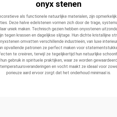
onyx stenen
ratieve als functionele natuurlijke materialen, zijn opmerkelij
riaties. Deze halve edelstenen vormen zich door de trage, systema
laar uniek maken. Technisch gezien hebben onyxstenen uitzonder
 tegen krassen en dagelijkse slijtage. Hun dichte kristallijne s
nyxstenen omvatten verschillende industrieën, van luxe interie
hun opvallende patronen ze perfect maken voor statementstukke
ten te creëren, terwijl ze tegelijkertijd hun natuurlijke schoo
ot hun gebruik in spirituele praktijken, waar ze worden gewaar
temperatuursveranderingen en vocht maakt ze ideaal voor zowel b
porieuze aard ervoor zorgt dat het onderhoud minimaal is.