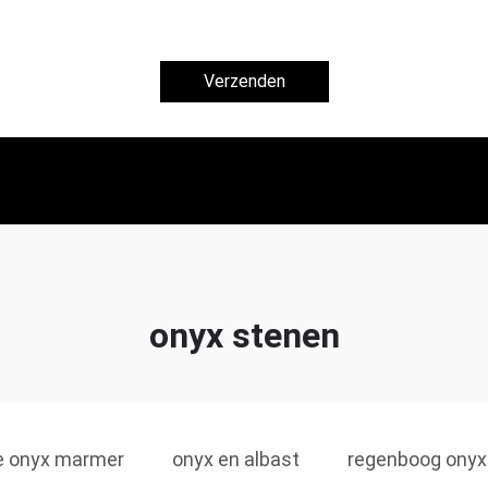
Verzenden
onyx stenen
e onyx marmer
onyx en albast
regenboog onyx