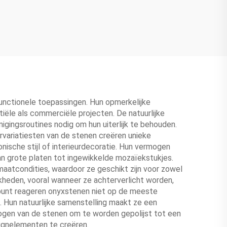
unctionele toepassingen. Hun opmerkelijke
ële als commerciële projecten. De natuurlijke
gingsroutines nodig om hun uiterlijk te behouden.
rvariatiesten van de stenen creëren unieke
ische stijl of interieurdecoratie. Hun vermogen
n grote platen tot ingewikkelde mozaïekstukjes.
imaatcondities, waardoor ze geschikt zijn voor zowel
kheden, vooral wanneer ze achterverlicht worden,
punt reageren onyxstenen niet op de meeste
. Hun natuurlijke samenstelling maakt ze een
ogen van de stenen om te worden gepolijst tot een
signelementen te creëren.