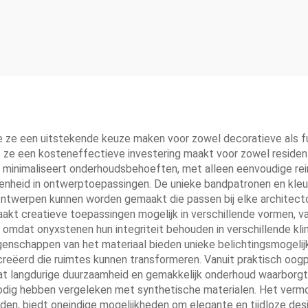
e ze een uitstekende keuze maken voor zowel decoratieve als f
 ze een kosteneffectieve investering maakt voor zowel residenti
minimaliseert onderhoudsbehoeften, met alleen eenvoudige reini
denheid in ontwerptoepassingen. De unieke bandpatronen en kleu
twerpen kunnen worden gemaakt die passen bij elke architecton
t creatieve toepassingen mogelijk in verschillende vormen, va
, omdat onyxstenen hun integriteit behouden in verschillende kl
genschappen van het materiaal bieden unieke belichtingsmogelij
reëerd die ruimtes kunnen transformeren. Vanuit praktisch oog
wat langdurige duurzaamheid en gemakkelijk onderhoud waarborgt
odig hebben vergeleken met synthetische materialen. Het verm
ouden, biedt oneindige mogelijkheden om elegante en tijdloze de