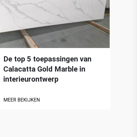
De top 5 toepassingen van
Ver
Calacatta Gold Marble in
Cal
interieurontwerp
MEER
MEER BEKIJKEN