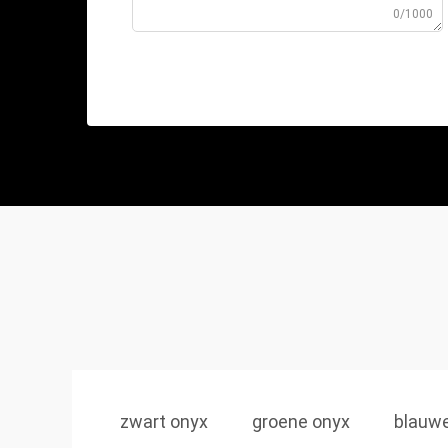
0/1000
zwart onyx
groene onyx
blauw