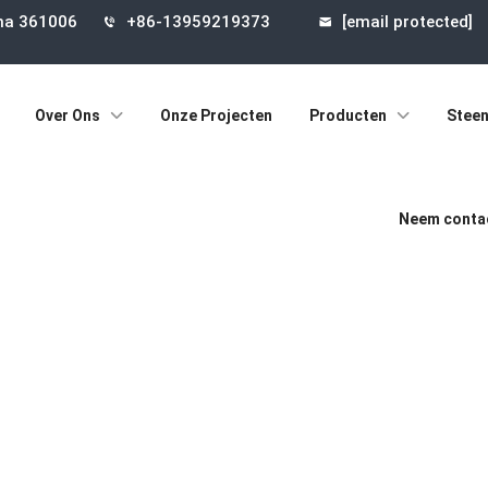
ina 361006
+86-13959219373
[email protected]
Over Ons
Onze Projecten
Producten
Steen
Neem contac