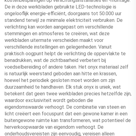
kostenbesparingen op verlichtingsinstallaties en -montage.
De in deze werkbladen gebruikte LED-technologie is
ongelooflijk energie-efficiënt, doorgaans tot 50.000 uur
standend terwijl ze minimale elektriciteit verbruiken. De
verlichting kan worden aangepast om verschillende
stemmingen en atmosferes te creëren, wat deze
werkbladen uitermate verscheiden maakt voor
verschillende instellingen en gelegenheden. Vanuit
praktisch oogpunt helpt de verlichting de oppervlakte te
benadrukken, wat de zichtbaarheid verbetert bij
voedselbereiding of andere taken. Het onyx materiaal zelf
is natuurlijk weerstand geboden aan hitte en krassen,
hoewel het periodiek gesloten moet worden om zijn
duurzaamheid te handhaven. Elk stuk onyx is uniek, wat
betekent dat geen twee werkbladen precies hetzelfde zijn,
waardoor exclusiviteit wordt geboden die
eigendomswaarde verhoogt. De combinatie van steen en
licht creëert een focuspunt dat een gewone kamer in een
buitengewone ruimte kan transformeren, wat potentieel de
herverkoopwaarde van eigendom verhoogt. De
onderhoudsvereisten zijn eenvoudig, vereisen alleen