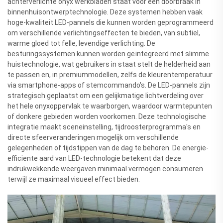
achterverlichte onyx werkbladen staat voor een doorbraak in
binnenhuisontwerptechnologie. Deze systemen hebben vaak
hoge-kwaliteit LED-pannels die kunnen worden geprogrammeerd
om verschillende verlichtingseffecten te bieden, van subtiel,
warme gloed tot felle, levendige verlichting. De
besturingssystemen kunnen worden geïntegreerd met slimme
huistechnologie, wat gebruikers in staat stelt de helderheid aan
te passen en, in premiummodellen, zelfs de kleurentemperatuur
via smartphone-apps of stemcommando's. De LED-pannels zijn
strategisch geplaatst om een gelijkmatige lichtverdeling over
het hele onyxoppervlak te waarborgen, waardoor warmtepunten
of donkere gebieden worden voorkomen. Deze technologische
integratie maakt sceneinstelling, tijdroosterprogramma's en
directe sfeerveranderingen mogelijk om verschillende
gelegenheden of tijdstippen van de dag te behoren. De energie-
efficiente aard van LED-technologie betekent dat deze
indrukwekkende weergaven minimaal vermogen consumeren
terwijl ze maximaal visueel effect bieden.