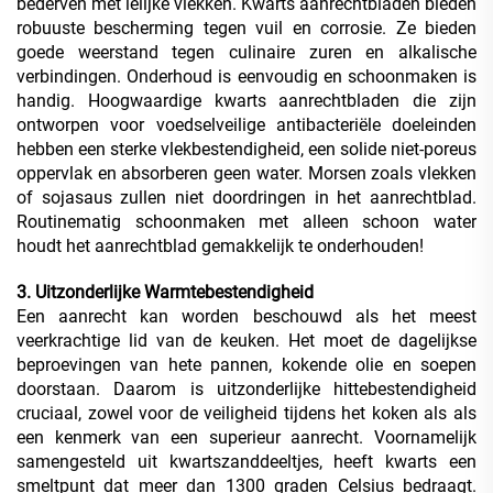
bederven met lelijke vlekken. Kwarts aanrechtbladen bieden
robuuste bescherming tegen vuil en corrosie. Ze bieden
goede weerstand tegen culinaire zuren en alkalische
verbindingen. Onderhoud is eenvoudig en schoonmaken is
handig. Hoogwaardige kwarts aanrechtbladen die zijn
ontworpen voor voedselveilige antibacteriële doeleinden
hebben een sterke vlekbestendigheid, een solide niet-poreus
oppervlak en absorberen geen water. Morsen zoals vlekken
of sojasaus zullen niet doordringen in het aanrechtblad.
Routinematig schoonmaken met alleen schoon water
houdt het aanrechtblad gemakkelijk te onderhouden!
3. Uitzonderlijke Warmtebestendigheid
Een aanrecht kan worden beschouwd als het meest
veerkrachtige lid van de keuken. Het moet de dagelijkse
beproevingen van hete pannen, kokende olie en soepen
doorstaan. Daarom is uitzonderlijke hittebestendigheid
cruciaal, zowel voor de veiligheid tijdens het koken als als
een kenmerk van een superieur aanrecht. Voornamelijk
samengesteld uit kwartszanddeeltjes, heeft kwarts een
smeltpunt dat meer dan 1300 graden Celsius bedraagt.