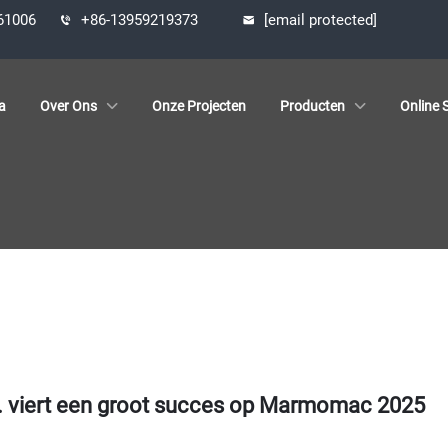
361006
+86-13959219373
[email protected]
a
Over Ons
Onze Projecten
Producten
Online S
d. viert een groot succes op Marmomac 2025