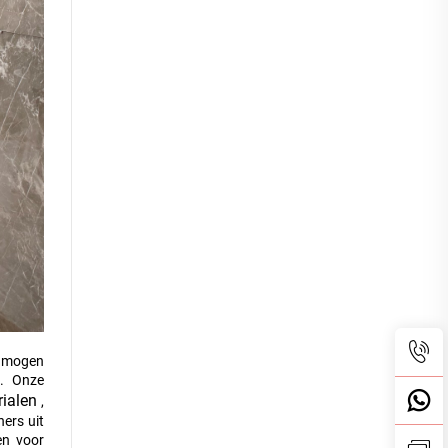
e mogen
s. Onze
rialen
,
ers uit
en voor