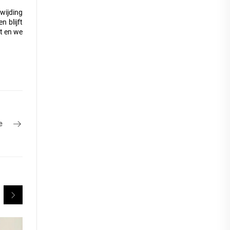
wijding
n blijft
it en we
e