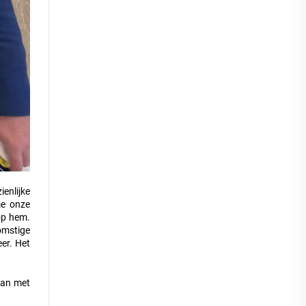
enlijke
me onze
op hem.
omstige
er. Het
aan met