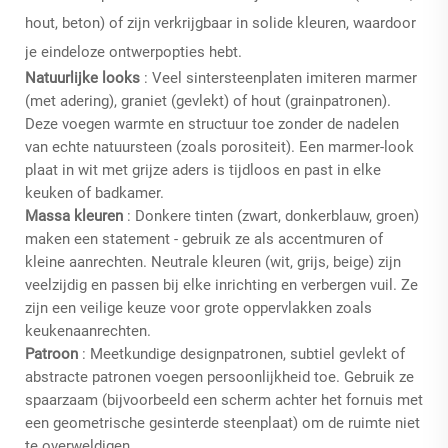
hout, beton) of zijn verkrijgbaar in solide kleuren, waardoor
je eindeloze ontwerpopties hebt.
Natuurlijke looks
: Veel sintersteenplaten imiteren marmer
(met adering), graniet (gevlekt) of hout (grainpatronen).
Deze voegen warmte en structuur toe zonder de nadelen
van echte natuursteen (zoals porositeit). Een marmer-look
plaat in wit met grijze aders is tijdloos en past in elke
keuken of badkamer.
Massa kleuren
: Donkere tinten (zwart, donkerblauw, groen)
maken een statement - gebruik ze als accentmuren of
kleine aanrechten. Neutrale kleuren (wit, grijs, beige) zijn
veelzijdig en passen bij elke inrichting en verbergen vuil. Ze
zijn een veilige keuze voor grote oppervlakken zoals
keukenaanrechten.
Patroon
: Meetkundige designpatronen, subtiel gevlekt of
abstracte patronen voegen persoonlijkheid toe. Gebruik ze
spaarzaam (bijvoorbeeld een scherm achter het fornuis met
een geometrische gesinterde steenplaat) om de ruimte niet
te overweldigen.