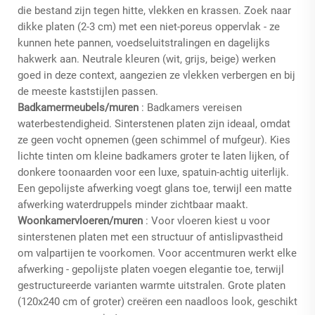
die bestand zijn tegen hitte, vlekken en krassen. Zoek naar
dikke platen (2-3 cm) met een niet-poreus oppervlak - ze
kunnen hete pannen, voedseluitstralingen en dagelijks
hakwerk aan. Neutrale kleuren (wit, grijs, beige) werken
goed in deze context, aangezien ze vlekken verbergen en bij
de meeste kaststijlen passen.
Badkamermeubels/muren
: Badkamers vereisen
waterbestendigheid. Sinterstenen platen zijn ideaal, omdat
ze geen vocht opnemen (geen schimmel of mufgeur). Kies
lichte tinten om kleine badkamers groter te laten lijken, of
donkere toonaarden voor een luxe, spatuin-achtig uiterlijk.
Een gepolijste afwerking voegt glans toe, terwijl een matte
afwerking waterdruppels minder zichtbaar maakt.
Woonkamervloeren/muren
: Voor vloeren kiest u voor
sinterstenen platen met een structuur of antislipvastheid
om valpartijen te voorkomen. Voor accentmuren werkt elke
afwerking - gepolijste platen voegen elegantie toe, terwijl
gestructureerde varianten warmte uitstralen. Grote platen
(120x240 cm of groter) creëren een naadloos look, geschikt