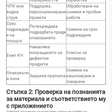
ЧПУ или
Поддържа
Обработване на
водна
персонализирани
снимки и пробни
струя
проекти
работи
Сухо
Потвърждава
подреждан
Снимки на сухо
подредбата преди
е на
подреждане
опаковането
площта
Намалява
изпращането на
Списък за
Екип КЧ
дефектни
проверка
продукти
Снимки на
Опаковъчн
Закриля пратката
кашониране и
а зона
товарене
Стъпка 2: Проверка на познанията
за материала и съответствието му
с приложението
Добрият доставчик на естествен камък не трябва да