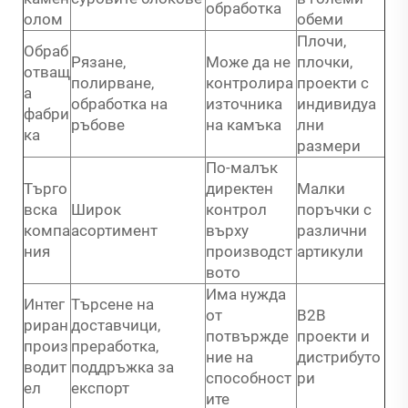
обработка
олом
обеми
Плочи,
Обраб
Рязане,
Може да не
плочки,
отващ
полирване,
контролира
проекти с
а
обработка на
източника
индивидуа
фабри
ръбове
на камъка
лни
ка
размери
По-малък
Търго
директен
Малки
вска
Широк
контрол
поръчки с
компа
асортимент
върху
различни
ния
производст
артикули
вото
Има нужда
Интег
Търсене на
от
B2B
риран
доставчици,
потвържде
проекти и
произ
преработка,
ние на
дистрибуто
водит
поддръжка за
способност
ри
ел
експорт
ите