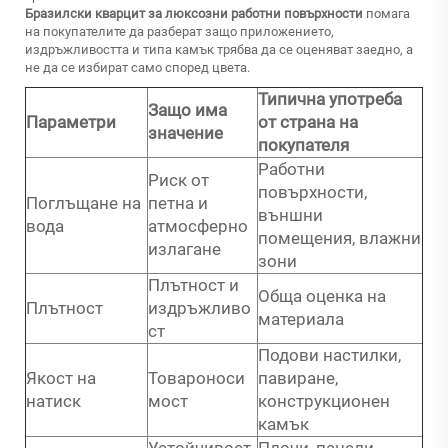
Бразилски кварцит за люксозни работни повърхности
помага
на покупателите да разберат защо приложението,
издръжливостта и типа камък трябва да се оценяват заедно, а
не да се избират само според цвета.
Типична употреба
Защо има
Параметри
от страна на
значение
покупателя
Работни
Риск от
повърхности,
Поглъщане на
петна и
външни
вода
атмосферно
помещения, влажни
излагане
зони
Плътност и
Обща оценка на
Плътност
издръжливо
материала
ст
Подови настилки,
Якост на
Товароноси
павиране,
натиск
мост
конструкционен
камък
Устойчивост
Плочи, панели,