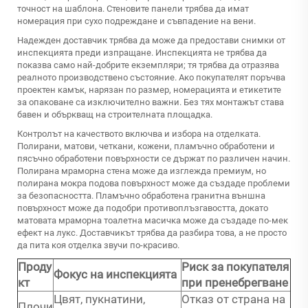
точност на шаблона. Стеновите панели трябва да имат
номерация при сухо подреждане и съвпадение на вени.
Надежден доставчик трябва да може да предостави снимки от
инспекцията преди изпращане. Инспекцията не трябва да
показва само най-добрите екземпляри; тя трябва да отразява
реалното производствено състояние. Ако покупателят поръчва
проектен камък, нарязан по размер, номерацията и етикетите
за опаковане са изключително важни. Без тях монтажът става
бавен и объркващ на строителната площадка.
Контролът на качеството включва и избора на отделката.
Полирани, матови, четкани, кожени, пламъчно обработени и
пясъчно обработени повърхности се държат по различен начин.
Полирана мраморна стена може да изглежда премиум, но
полирана мокра подова повърхност може да създаде проблеми
за безопасността. Пламъчно обработена гранитна външна
повърхност може да подобри противоплъзгавостта, докато
матовата мраморна тоалетна масичка може да създаде по-мек
ефект на лукс. Доставчикът трябва да разбира това, а не просто
да пита коя отделка звучи по-красиво.
Проду
Риск за покупателя
Фокус на инспекцията
кт
при пренебрегване
Цвят, пукнатини,
Отказ от страна на
Плочи