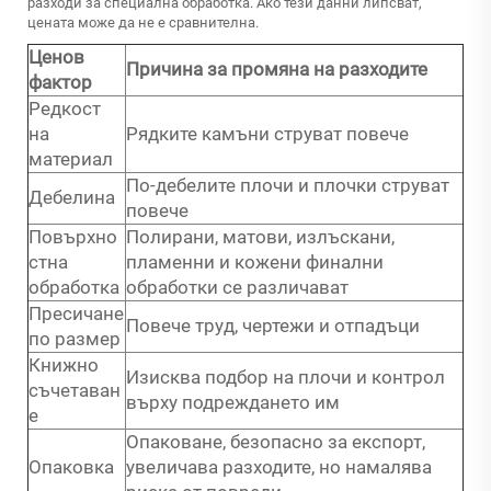
разходи за специална обработка. Ако тези данни липсват,
цената може да не е сравнителна.
Ценов
Причина за промяна на разходите
фактор
Редкост
на
Рядките камъни струват повече
материал
По-дебелите плочи и плочки струват
Дебелина
повече
Повърхно
Полирани, матови, излъскани,
стна
пламенни и кожени финални
обработка
обработки се различават
Пресичане
Повече труд, чертежи и отпадъци
по размер
Книжно
Изисква подбор на плочи и контрол
съчетаван
върху подреждането им
е
Опаковане, безопасно за експорт,
Опаковка
увеличава разходите, но намалява