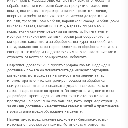
Китай продължава да бъде една от най-важните глобални
обработвателни и износни бази за продукти от естествен
камък, включително мраморни плочи, гранитни плочки,
кварцитни работни повърхности, ониксови декоративни
панели, тревертинови мебели, варовикови фасадни облицовки,
шистови павета, мозайки, камък, нарязан по размер, и
комплектни каменни решения за проекти. Покупателите
избират китайски доставчици поради разнообразието на
материали, капацитета за обработка, конкурентоспособните
цени, възможността за персонализирана обработка и опита в
експорта. Но изборът на доставчик има по-голямо значение от
страната, от която се осъществява набавката.
Надежден доставчик не просто продава камък. Надежден
доставчик помага на покупателите да изберат подходящи
материали, потвърждава наличността на реален запас,
инспектира плочите, контролира процеса на обработка,
осигурява защита на опаковката, управлява доставката и
намалява рисковете за проекта. За покупателите, които искат
да разберат производствения контекст и експортния опит,
прегледът на профил на компанията, като например страница
за
опитен доставчик на естествен камък в Китай
е практически
първи стъпка преди обсъждане на цените.
Най-евтиното предложение рядко е най-безопасното при
източване на естествен камък. Истинската стойност на