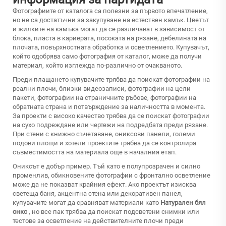
Фотографиите от каталога са полезни за първото впечатление,
но не са достатъчни за закупуване на естествен камък. Цветът
и жилките на камъка могат да се различават в зависимост от
блока, пласта в кариерата, посоката на рязане, дебелината на
плочата, повърхностната обработка и осветлението. Купувачът,
който одобрява само фотография от каталог, може да получи
материал, който изглежда по-различно от очакваното.
Преди плащането купувачите трябва да поискат фотографии на
реални плочи, близки видеозаписи, фотографии на цели
пакети, фотографии на страничните ръбове, фотографии на
обратната страна и потвърждение за наличността в момента.
За проекти с високо качество трябва да се поискат фотографии
на сухо подреждане или чертежи на подредбата преди рязане.
При стени с книжно съчетаване, ониксови панели, големи
подови площи и хотели проектите трябва да се контролира
съвместимостта на материала още в началния етап.
Ониксът е добър пример. Тъй като е полупрозрачен и силно
променлив, обикновените фотографии с фронтално осветление
може да не показват крайния ефект. Ако проектът изисква
светеща баня, акцентна стена или декоративен панел,
купувачите могат да сравняват материали като
Натурален бял
онкс
, но все пак трябва да поискат подсветени снимки или
тестове за осветление на действителните плочи преди