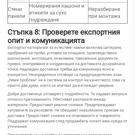
Номерирани кашони и
Стени
Неразбиране
етикети за сухо
панели
при монтажа
подреждане
Стъпка 8: Проверете експортния
опит и комуникацията
Експортът на поръчки за естествен камък включва цитиране,
одобрение на проби, условия за плащане, производствено
разписание, инспекция, опаковане, таможенни документи,
превоз, осигуряване и координация на доставката до крайната
точка. Надежден доставчик трябва да комуникира ясно и
конкретно. Неопределени отговори са предупредителен знак.
„Няма проблем“ не е система за контрол на качеството; това са
просто две думи, които се опитват да изглеждат уверени.
Добри доставчици отговарят с подробности. Те задават въпроси
относно приложението. Обясняват разликите между
материали. Предоставят реални снимки. Предупреждават
купувачите за рисковете. Не обещават невъзможни срокове за
доставка. Предоставят снимки на опаковането и товаренето.
Поддържат комуникация след продажбата, когато има нужда от
уточнения.
Покупателите също трябва да проверят как доставчикът