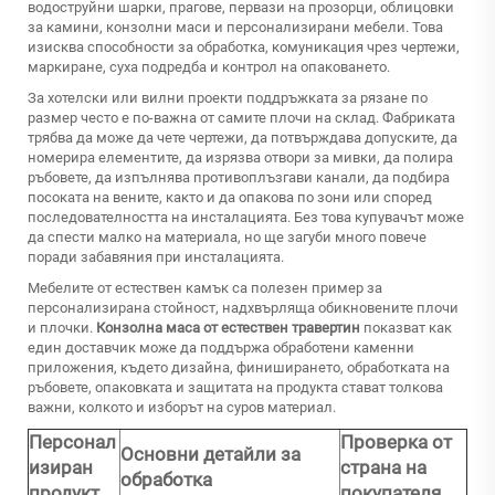
водоструйни шарки, прагове, первази на прозорци, облицовки
за камини, конзолни маси и персонализирани мебели. Това
изисква способности за обработка, комуникация чрез чертежи,
маркиране, суха подредба и контрол на опаковането.
За хотелски или вилни проекти поддръжката за рязане по
размер често е по-важна от самите плочи на склад. Фабриката
трябва да може да чете чертежи, да потвърждава допуските, да
номерира елементите, да изрязва отвори за мивки, да полира
ръбовете, да изпълнява противоплъзгави канали, да подбира
посоката на вените, както и да опакова по зони или според
последователността на инсталацията. Без това купувачът може
да спести малко на материала, но ще загуби много повече
поради забавяния при инсталацията.
Мебелите от естествен камък са полезен пример за
персонализирана стойност, надхвърляща обикновените плочи
и плочки.
Конзолна маса от естествен травертин
показват как
един доставчик може да поддържа обработени каменни
приложения, където дизайна, финиширането, обработката на
ръбовете, опаковката и защитата на продукта стават толкова
важни, колкото и изборът на суров материал.
Персонал
Проверка от
Основни детайли за
изиран
страна на
обработка
продукт
покупателя