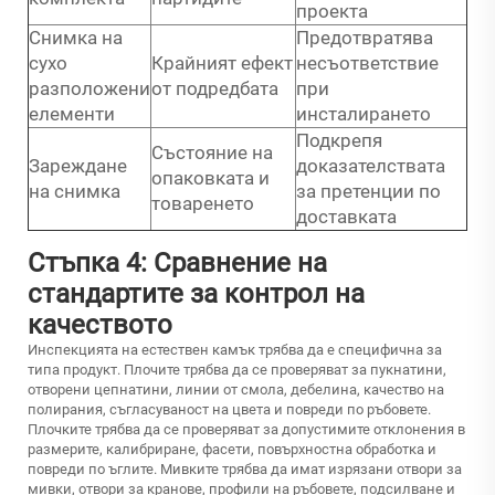
проекта
Снимка на
Предотвратява
сухо
Крайният ефект
несъответствие
разположени
от подредбата
при
елементи
инсталирането
Подкрепя
Състояние на
Зареждане
доказателствата
опаковката и
на снимка
за претенции по
товаренето
доставката
Стъпка 4: Сравнение на
стандартите за контрол на
качеството
Инспекцията на естествен камък трябва да е специфична за
типа продукт. Плочите трябва да се проверяват за пукнатини,
отворени цепнатини, линии от смола, дебелина, качество на
полирания, съгласуваност на цвета и повреди по ръбовете.
Плочките трябва да се проверяват за допустимите отклонения в
размерите, калибриране, фасети, повърхностна обработка и
повреди по ъглите. Мивките трябва да имат изрязани отвори за
мивки, отвори за кранове, профили на ръбовете, подсилване и