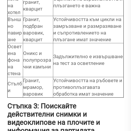
гранит,
на
плъзгането е важна
кварцит
хотел
Външ
Гранит,
Устойчивостта към цикли на
но
подбран
замръзване и размразяване
павир
варовик,
и съпротивлението на
ане
кварцит
плъзгане имат значение
Освет
ена
Оникс и
Задължително е извършване
фона
полупрозра
на тест за осветление
на
чни камъни
стена
Гранит,
Устойчивостта на ръбовете и
Стълб
мрамор,
противоплъзгавата
и
варовик
обработка имат значение
Стъпка 3: Поискайте
действителни снимки и
видеоклипове на плочите и
информация за партидата