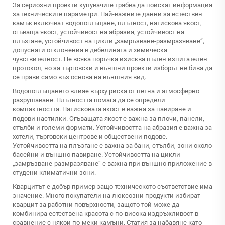
За сериозни проекти купувачите трябва да поискат информация
за техническите параметри. Най-важните данни за естествен
камък включват водопоглъщане, плътност, натискова якост,
огъваща якост, устойчивост на абразия, устойчивост на
плъзгане, устойчивост на цикли „замръзване-размразяване“,
допуснати отклонения в дебелината и химическа
чувствителност. Не всяка поръчка изисква пълен изпитателен
протокол, но за търговски и външни проекти изборът не бива да
се прави само въз основа на външния вид.
Водопоглъщането влияе върху риска от петна и атмосферно
разрушаване. Плътността помага да се определи
компактността. Натисковата якост е важна за павиране и
подови настилки. Огъващата якост е важна за плочи, панели,
стълби и големи формати. Устойчивостта на абразия е важна за
хотели, търговски центрове и обществени подове.
Устойчивостта на плъзгане е важна за бани, стълби, зони около
басейни и външно павиране. Устойчивостта на цикли
„замръзване-размразяване“ е важна при външно приложение в
студени климатични зони.
Кварцитът е добър пример защо техническото съответствие има
значение. Много покупатели на люксозни продукти избират
кварцит за работни повърхности, защото той може да
комбинира естествена красота с по-висока издръжливост в
сравнение с някои по-меки камъни. Статия за набавяне като