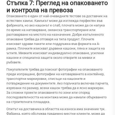
Стъпка 7: Преглед на опаковането
и контрола на превоза
Опаковането е един от най-очевидните тестове за доставчик на
естествен камък. Камъкът може да изглежда перфектен във
фабриката, но ако кашонът е слаб, плочата може да се напука
по време на натоварване, океанска транспортиране или
разтоварване на мястото на назначение. Добре изпълненото
опаковане трябва да отговаря на типа продукт. Плочите
изискват здрави пакети или поддръжка във формата на А-
рамка. Плочките изискват дървени кашони, пяна и защита на
ъглите. Мивките изискват индивидуално опаковане, усилени
кашони и специална защита около отворите за мивки и
ръбовете.
Покупателите трябва да поискат фотографии на опаковането
преди изпращане, фотографии на натоварването в контейнер,
транспортни маркировки, списъци на кашоните и
потвърждение на документите. Ако поръчката включва парчета,
изрязани по размер, всеки кашон трябва да е ясно маркиран.
За сложни проекти опаковането по зони или според
последователността на монтажа може да намали объркването
на строителната площадка.
Опитът на доставчика в областта на износа има значение тук.
Фабрика, която обслужва предимно местни клиенти, може да