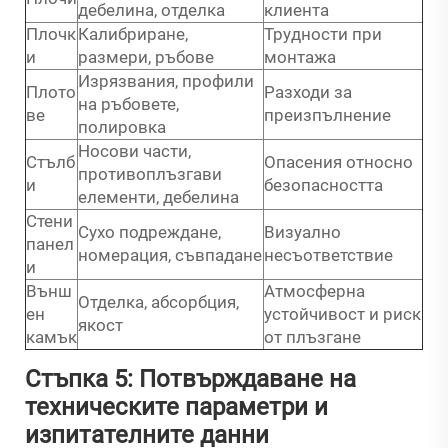
дебелина, отделка
клиента
Плочк
Калибриране,
Трудности при
и
размери, ръбове
монтажа
Изрязвания, профили
Плото
Разходи за
на ръбовете,
ве
преизпълнение
полировка
Носови части,
Стълб
Опасения относно
противоплъзгави
и
безопасността
елементи, дебелина
Стени
Сухо подреждане,
Визуално
панел
номерация, съвпадане
несъответствие
и
Външ
Атмосферна
Отделка, абсорбция,
ен
устойчивост и риск
якост
камък
от плъзгане
Стъпка 5: Потвърждаване на
техническите параметри и
изпитателните данни