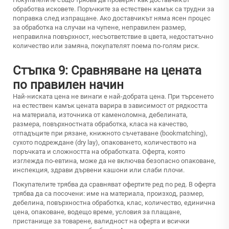
обработва исковете. Поръчките за естествен камък са трудни за
поправка след изпращане. Ако доставчикът няма ясен процес
за обработка на случаи на чупене, неправилен размер,
неправилна повърхност, несъответствие в цвета, недостатъчно
количество или замяна, покупателят поема по-голям риск.
Стъпка 9: Сравняване на цената
по правилен начин
Най-ниската цена не винаги е най-добрата цена. При търсенето
на естествен камък цената варира в зависимост от рядкостта
на материала, източника от каменоломна, дебелината,
размера, повърхностната обработка, класа на качество,
отпадъците при рязане, книжното съчетаване (bookmatching),
сухото подреждане (dry lay), опаковането, количеството на
поръчката и сложността на обработката. Оферта, която
изглежда по-евтина, може да не включва безопасно опаковане,
инспекция, здрави дървени кашони или слаби плочи.
Покупателите трябва да сравняват офертите ред по ред. В оферта
трябва да са посочени: име на материала, произход, размер,
дебелина, повърхностна обработка, клас, количество, единична
цена, опаковане, водещо време, условия за плащане,
пристанище за товарене, валидност на оферта и всички