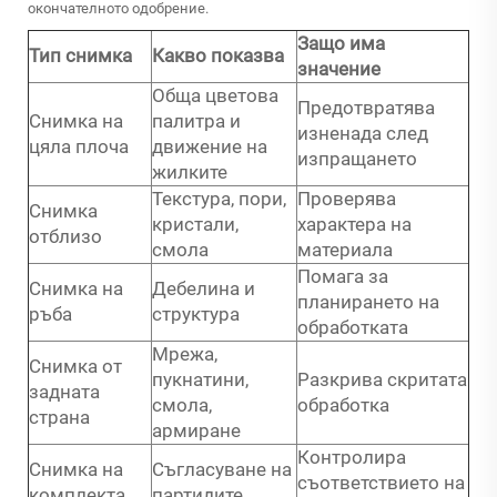
окончателното одобрение.
Защо има
Тип снимка
Какво показва
значение
Обща цветова
Предотвратява
Снимка на
палитра и
изненада след
цяла плоча
движение на
изпращането
жилките
Текстура, пори,
Проверява
Снимка
кристали,
характера на
отблизо
смола
материала
Помага за
Снимка на
Дебелина и
планирането на
ръба
структура
обработката
Мрежа,
Снимка от
пукнатини,
Разкрива скритата
задната
смола,
обработка
страна
армиране
Контролира
Снимка на
Съгласуване на
съответствието на
комплекта
партидите