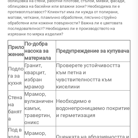
облицовка на стени, работни плотове, стълби, мивки, фасади,
облицовка на басейни или влажни зони? Необходима ли е
противоплъзгавост? Клиентът има ли нужда от полирани,
матови, четкани, пламъчно обработени, пясъчно струйно
обработени или кожени повърхности? Важна ли е цветовата
последователност? Необходимо ли е производството на
изрязани по мярка изделия?
По-добра
Прило
насока за
Предупреждение за купувача
жение
материала
Гранит,
Проверете устойчивостта
Подло
кварцит,
към петна и
га за
избран
чувствителността към
кухня
мрамор
киселини
Мрамор,
Стена
вулканичен
Необходимо е
на
камък,
водонепроницаемо покритие
банят
травертин,
и герметизация
а
оникс
Под в
Мрамор,
хола
Оценката на абразивността и