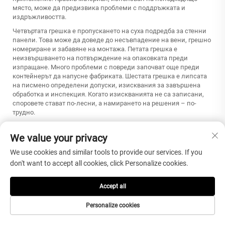
място, може да предизвика проблеми с поддръжката и
издръжливостта.
Четвъртата грешка е пропускането на суха подредба за стенни
панели. Това може да доведе до несъвпадение на вени, грешно
номериране и забавяне на монтажа. Петата грешка е
неизвършването на потвърждение на опаковката преди
изпращане. Много проблеми с повреди започват още преди
контейнерът да напусне фабриката. Шестата грешка е липсата
на писмено определени допуски, изисквания за завършена
обработка и инспекция. Когато изискванията не са записани,
споровете стават по-лесни, а намирането на решения – по-
трудно.
Ако това е вашата поръчка,
We value your privacy
изберете тази стратегия за
We use cookies and similar tools to provide our services. If you
доставчици
don't want to accept all cookies, click Personalize cookies.
Ако имате
Изберете
Избягвайте
Accept all
нужда от
Малък търговец
Поръчки
Доставчик със склад
Personalize cookies
без снимки на
за големи
за плочи и
наличен стоков