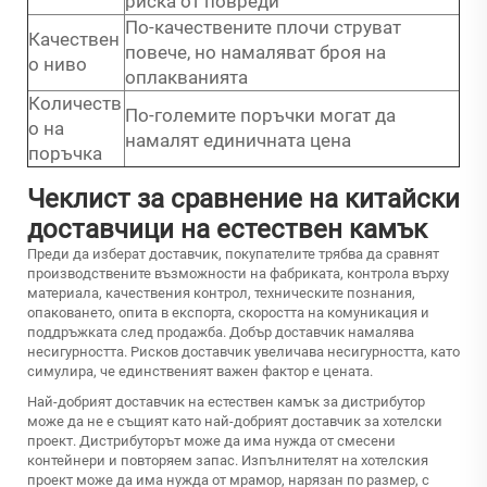
риска от повреди
По-качествените плочи струват
Качествен
повече, но намаляват броя на
о ниво
оплакванията
Количеств
По-големите поръчки могат да
о на
намалят единичната цена
поръчка
Чеклист за сравнение на китайски
доставчици на естествен камък
Преди да изберат доставчик, покупателите трябва да сравнят
производствените възможности на фабриката, контрола върху
материала, качествения контрол, техническите познания,
опаковането, опита в експорта, скоростта на комуникация и
поддръжката след продажба. Добър доставчик намалява
несигурността. Рисков доставчик увеличава несигурността, като
симулира, че единственият важен фактор е цената.
Най-добрият доставчик на естествен камък за дистрибутор
може да не е същият като най-добрият доставчик за хотелски
проект. Дистрибуторът може да има нужда от смесени
контейнери и повторяем запас. Изпълнителят на хотелския
проект може да има нужда от мрамор, нарязан по размер, с