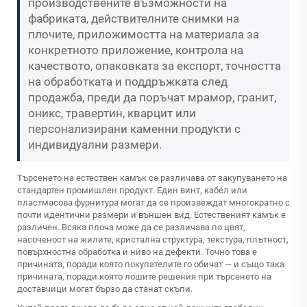
производствените възможности на
фабриката, действителните снимки на
плочите, приложимостта на материала за
конкретното приложение, контрола на
качеството, опаковката за експорт, точността
на обработката и поддръжката след
продажба, преди да поръчат мрамор, гранит,
оникс, травертин, кварцит или
персонализирани каменни продукти с
индивидуални размери.
Търсенето на естествен камък се различава от закупуването на
стандартен промишлен продукт. Един винт, кабел или
пластмасова фурнитура могат да се произвеждат многократно с
почти идентични размери и външен вид. Естественият камък е
различен. Всяка плоча може да се различава по цвят,
насоченост на жилите, кристална структура, текстура, плътност,
повърхностна обработка и ниво на дефекти. Точно това е
причината, поради която покупателите го обичат — и също така
причината, поради която лошите решения при търсенето на
доставчици могат бързо да станат скъпи.