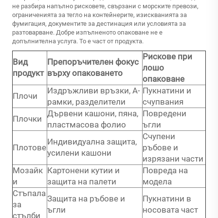
не разбира напълно рисковете, свързани с морските превози,
ограниченията за тегло на контейнерите, изискванията за
фумигация, документите за дестинация или условията за
разтоварване. Добре изпълненото опаковане не е
допълнителна услуга. То е част от продукта.
Рискове при
Вид
Препоръчителен фокус
лошо
продукт
върху опаковането
опаковане
Издръжливи връзки, А-
Пукнатини и
Плочи
рамки, разделители
счупвания
Дървени кашони, пяна,
Повредени
Плочки
пластмасова фолио
ъгли
Счупени
Индивидуална защита,
Плотове
ръбове и
усилени кашони
изрязани части
Мозайк
Картонени кутии и
Повреда на
и
защита на палети
модела
Стъпала
Защита на ръбове и
Пукнатини в
за
ъгли
носовата част
стълби