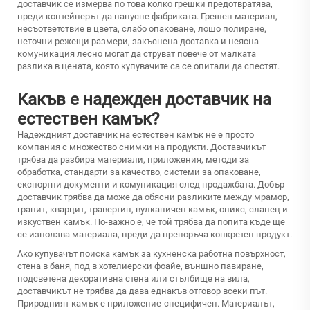
доставчик се измерва по това колко грешки предотвратява,
преди контейнерът да напусне фабриката. Грешен материал,
несъответствие в цвета, слабо опаковане, лошо полиране,
неточни режещи размери, закъснена доставка и неясна
комуникация лесно могат да струват повече от малката
разлика в цената, която купувачите са се опитали да спестят.
Какъв е надежден доставчик на
естествен камък?
Надеждният доставчик на естествен камък не е просто
компания с множество снимки на продукти. Доставчикът
трябва да разбира материали, приложения, методи за
обработка, стандарти за качество, системи за опаковане,
експортни документи и комуникация след продажбата. Добър
доставчик трябва да може да обясни разликите между мрамор,
гранит, кварцит, травертин, вулканичен камък, оникс, сланец и
изкуствен камък. По-важно е, че той трябва да попита къде ще
се използва материала, преди да препоръча конкретен продукт.
Ако купувачът поиска камък за кухненска работна повърхност,
стена в баня, под в хотелиерски фоайе, външно павиране,
подсветена декоративна стена или стълбище на вила,
доставчикът не трябва да дава еднакъв отговор всеки път.
Природният камък е приложение-специфичен. Материалът,