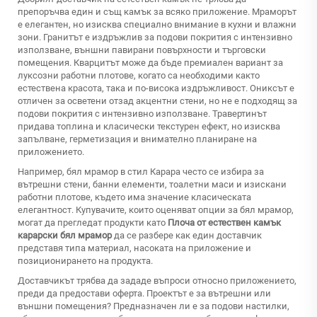
препоръчва един и същ камък за всяко приложение. Мраморът
е елегантен, но изисква специално внимание в кухни и влажни
зони. Гранитът е издръжлив за подови покрития с интензивно
използване, външни павирани повърхности и търговски
помещения. Кварцитът може да бъде премиален вариант за
луксозни работни плотове, когато са необходими както
естествена красота, така и по-висока издръжливост. Ониксът е
отличен за осветени отзад акцентни стени, но не е подходящ за
подови покрития с интензивно използване. Травертинът
придава топлина и класически текстурен ефект, но изисква
запълване, герметизация и внимателно планиране на
приложението.
Например, бял мрамор в стил Карара често се избира за
вътрешни стени, банни елементи, тоалетни маси и изискани
работни плотове, където има значение класическата
елегантност. Купувачите, които оценяват опции за бял мрамор,
могат да прегледат продукти като
Плоча от естествен камък
карарски бял мрамор
да се разбере как един доставчик
представя типа материал, насоката на приложение и
позиционирането на продукта.
Доставчикът трябва да зададе въпроси относно приложението,
преди да предостави оферта. Проектът е за вътрешни или
външни помещения? Предназначен ли е за подови настилки,