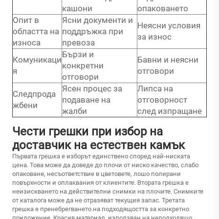
кашони
опаковането
Опит в
Ясни документи и
Неясни условия
областта на
поддръжка при
за износ
износа
превоза
Бързи и
Комуникаци
Бавни и неясни
конкретни
я
отговори
отговори
Ясен процес за
Липса на
Следпрода
подаване на
отговорност
жбени
жалби
след изпращане
Чести грешки при избор на
доставчик на естествен камък
Първата грешка е изборът единствено според най-ниската
цена. Това може да доведе до плочи от ниско качество, слабо
опаковане, несъответствие в цветовете, лошо полирани
повърхности и оплаквания от клиентите. Втората грешка е
неизискването на действителни снимки на плочите. Снимките
от каталога може да не отразяват текущия запас. Третата
грешка е пренебрегването на подходящостта за конкретно
приложение. Красив материал, използван на неподходящо