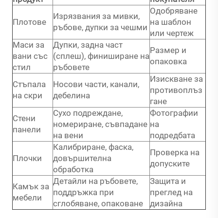
Одобряване
Изрязвания за мивки,
Плотове
на шаблон
ръбове, дупки за чешми
или чертеж
Маси за
Дупки, задна част
Размер и
вани със
(сплеш), финиширане на
опаковка
стил
ръбовете
Изискване за
Стъпала
Носови части, канали,
противоплъз
на скри
дебелина
гане
Сухо подреждане,
Фотографии
Стени
номериране, съвпадане
на
панели
на вени
подредбата
Калибриране, фаска,
Проверка на
Плочки
довършителна
допуските
обработка
Детайли на ръбовете,
Защита и
Камък за
поддръжка при
преглед на
мебели
сглобяване, опаковане
дизайна