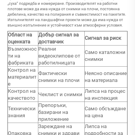
„суха“ подредба и номериране. Производителят на работни
плотове може да има нужда от снимки на плочи, постоянна
дебелина, качество на полирания и съвместимост на пакетите.
Изпълнителят на ландшафтни проекти може да има нужда от
външно изпълнение и устойчивост към атмосферни условия.
Област на
Добър сигнал за
Сигнал за риск
оценката
доставчик
Възможнос
Реални
Само каталожни
ти на
видеоклипове от
снимки
фабриката
работилницата
Контрол на
Фактически
Неясно описание
материалит
снимки на плочи
на материала
е
Контрол на
Липса на процес
Чеклист и снимки
качеството
на инспекция
Препоръки,
Технически
Само обсъждане
базирани на
знания
на цена
приложение
Зареждане на
Липса на
Опаковка
снимки и здрави
подробности за