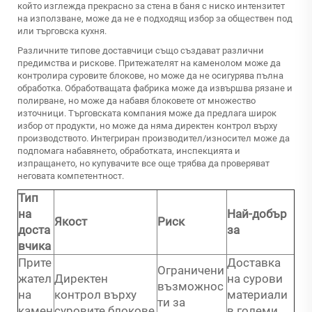
който изглежда прекрасно за стена в баня с ниско интензитет
на използване, може да не е подходящ избор за обществен под
или търговска кухня.
Различните типове доставчици също създават различни
предимства и рискове. Притежателят на каменолом може да
контролира суровите блокове, но може да не осигурява пълна
обработка. Обработващата фабрика може да извършва рязане и
полирване, но може да набавя блоковете от множество
източници. Търговската компания може да предлага широк
избор от продукти, но може да няма директен контрол върху
производството. Интегриран производител/износител може да
подпомага набавянето, обработката, инспекцията и
изпращането, но купувачите все още трябва да проверяват
неговата компетентност.
Тип
на
Най-добър
Якост
Риск
доста
за
вчика
Прите
Доставка
Ограничени
жател
Директен
на сурови
възможнос
на
контрол върху
материали
ти за
камен
суровите блокове
в големи