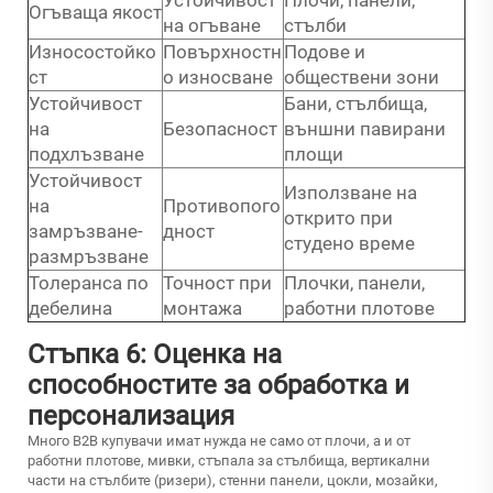
Огъваща якост
на огъване
стълби
Износостойко
Повърхностн
Подове и
ст
о износване
обществени зони
Устойчивост
Бани, стълбища,
на
Безопасност
външни павирани
подхлъзване
площи
Устойчивост
Използване на
на
Противопого
открито при
замръзване-
дност
студено време
размръзване
Толеранса по
Точност при
Плочки, панели,
дебелина
монтажа
работни плотове
Стъпка 6: Оценка на
способностите за обработка и
персонализация
Много B2B купувачи имат нужда не само от плочи, а и от
работни плотове, мивки, стъпала за стълбища, вертикални
части на стълбите (ризери), стенни панели, цокли, мозайки,