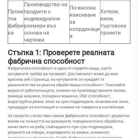
Производство на
По-висока
Проек
продукти с
Хотели,
изискване
тна
индивидуални
вили,
за
фабри
размери въз
търговски
координаци
ка
основа на
проекти
я
чертежи
Стъпка 1: Проверете реалната
фабрична способност
Фабричната способност е едно от първите неща, които
купувачите трябва да проверят. Доставчикът може да има
красива уеб страница, но купувачите се нуждаят от
доказателства за реална обработваща способност. Поискайте
видеа от работилницата, снимки на производствените линии,
режещи машини, полирани машини, CNC способност,
водоструйна рязка, зони за сухо подреждане, опаковъчни зони,
процедури за инспекция и снимки на товарене в контейнери.
За проекти с естествен камък фабричната способност директно
влияе на точността на размерите, повърхностната обработка,
качеството на ръба, съвпадането при сухо подреждане,
рязането на отвори, изрязването за мивки, книжното
съвпадане и опаковката. Слаба фабрика може да предложи