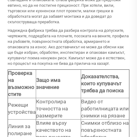
евтино, но да не постигне прецизност. При хотели, вили,
търговски или кухненски плот проекти, малки грешки в
обработката могат да забавят монтажа и да доведат до
скъпоструваща преработка.
Надеждна фабрика трябва да разбира контрола на допуските,
чертежите, подредбата на плочите, посоката на вените, профила
на ръбовете, повърхностната обработка, армирането и
опаковката за износ. Ако доставчикът не може да обясни как
ще бъде избран, обработен, инспектиран и опакован камъкът,
купувачът поема ненужен риск. Камъкът може да е естествен,
но процесът на покупка не бива да прилича на хазарт.
Проверка
Доказателства,
на
Защо има
които купувачът
възможно
значение
трябва да поиска
стите
Контролира
Видео от
Режещи
точността на
работилницата или
устройства
размерите
снимки на рязане
Влияе върху
Снимки отблизо на
Линия за
качеството на
повърхностната
полиране
повърхността
обработка