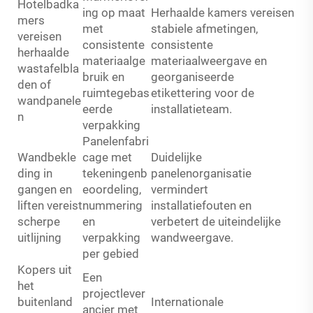
Hotelbadka
ing op maat
Herhaalde kamers vereisen
mers
met
stabiele afmetingen,
vereisen
consistente
consistente
herhaalde
materiaalge
materiaalweergave en
wastafelbla
bruik en
georganiseerde
den of
ruimtegebas
etikettering voor de
wandpanele
eerde
installatieteam.
n
verpakking
Panelenfabri
Wandbekle
cage met
Duidelijke
ding in
tekeningenb
panelenorganisatie
gangen en
eoordeling,
vermindert
liften vereist
nummering
installatiefouten en
scherpe
en
verbetert de uiteindelijke
uitlijning
verpakking
wandweergave.
per gebied
Kopers uit
Een
het
projectlever
buitenland
Internationale
ancier met