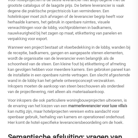
grootste catalogus of de laagste prijs. De betere leverancier is vaak
degene die praktische projectrisico's kan verminderen. Een
hotelinkoper moet zich afvragen of de leverancier begrip heeft voor
herhaalde kamers, het gebruik in openbare ruimtes, visuele
verwachtingen voor de lobby, vochtproblemen in badkamers,
nauwkeurigheid bij het zagen op maat, etikettering van panelen en
verpakking voor export.
Wanneer een project bestaat uit vloerbedekking in de lobby, wanden bij
de receptie, badkamers, gangen en aangepaste stenen elementen,
wordt de organisatie van de leverancier even belangrijk als de
schoonheid van de steen. Een kleine fout bij etikettering of afmeting
kan gevolgen hebben voor meerdere kamers. Een gebroken paneel kan
de installatie in een openbare ruimte vertragen. Een slecht afgestemde
wand in de lobby kan het gehele ontwerpconcept verzwakken.
Inkopers moeten de aankoop van steen beschouwen als onderdeel
van de projectlevering, niet alleen als materiaalaankoop.
Voor inkopers die ook particuliere woningbouwprojecten uitvoeren, is
de ervaring van het kiezen van een
marmerleverancier voor luxe villa's
kan nuttig zijn, maar hotelprojecten vereisen extra aandacht voor
openbaar gebruik, herhaling van kamers en operationeel onderhoud.
Hier komt de hotel-specifieke leveranciersbeoordeling om de hoek.
Semantische afsluiting: vragen van