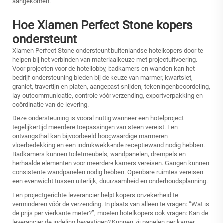
aangekomen.
Hoe Xiamen Perfect Stone kopers
ondersteunt
Xiamen Perfect Stone ondersteunt buitenlandse hotelkopers door te
helpen bij het verbinden van materiaalkeuze met projectuitvoering.
Voor projecten voor de hotellobby, badkamers en wanden kan het
bedrijf ondersteuning bieden bij de keuze van marmer, kwartsiet,
graniet, travertijn en platen, aangepast snijden, tekeningenbeoordeling,
lay-outcommunicatie, controle vóór verzending, exportverpakking en
coördinatie van de levering.
Deze ondersteuning is vooral nuttig wanneer een hotelproject
tegelijkertijd meerdere toepassingen van steen vereist. Een
ontvangsthal kan bijvoorbeeld hoogwaardige marmeren
vloerbedekking en een indrukwekkende receptiewand nodig hebben.
Badkamers kunnen toiletmeubels, wandpanelen, drempels en
herhaalde elementen voor meerdere kamers vereisen. Gangen kunnen
consistente wandpanelen nodig hebben. Openbare ruimtes vereisen
een evenwicht tussen uiterlijk, duurzaamheid en onderhoudsplanning.
Een projectgerichte leverancier helpt kopers onzekerheid te
verminderen vóór de verzending. In plaats van alleen te vragen: “Wat is
de prijs per vierkante meter?”, moeten hotelkopers ook vragen: Kan de
leverancier de indeling bevestigen? Kunnen zij panelen per kamer