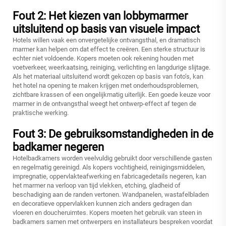
Fout 2: Het kiezen van lobbymarmer
uitsluitend op basis van visuele impact
Hotels willen vaak een onvergetelijke ontvangsthal, en dramatisch
marmer kan helpen om dat effect te creëren. Een sterke structuur is
echter niet voldoende. Kopers moeten ook rekening houden met
voetverkeer, weerkaatsing, reiniging, verlichting en langdurige slijtage.
Als het materiaal uitsluitend wordt gekozen op basis van foto’s, kan
het hotel na opening te maken krijgen met onderhoudsproblemen,
zichtbare krassen of een ongelijkmatig uiterlijk. Een goede keuze voor
marmer in de ontvangsthal weegt het ontwerp-effect af tegen de
praktische werking.
Fout 3: De gebruiksomstandigheden in de
badkamer negeren
Hotelbadkamers worden veelvuldig gebruikt door verschillende gasten
en regelmatig gereinigd. Als kopers vochtigheid, reinigingsmiddelen,
impregnatie, oppervlakteafwerking en fabricagedetails negeren, kan
het marmer na verloop van tijd vlekken, etching, gladheid of
beschadiging aan de randen vertonen. Wandpanelen, wastafelbladen
en decoratieve oppervlakken kunnen zich anders gedragen dan
vloeren en doucheruimtes. Kopers moeten het gebruik van steen in
badkamers samen met ontwerpers en installateurs bespreken voordat