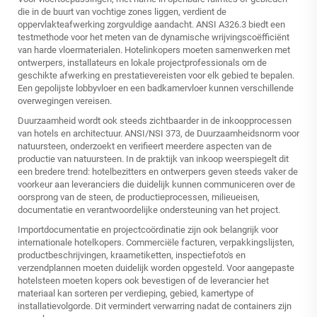
die in de buurt van vochtige zones liggen, verdient de
oppervlakteafwerking zorgvuldige aandacht. ANSI A326.3 biedt een
testmethode voor het meten van de dynamische wrijvingscoëfficiënt
van harde vloermaterialen. Hotelinkopers moeten samenwerken met
ontwerpers, installateurs en lokale projectprofessionals om de
geschikte afwerking en prestatievereisten voor elk gebied te bepalen.
Een gepolijste lobbyvloer en een badkamervloer kunnen verschillende
overwegingen vereisen.
Duurzaamheid wordt ook steeds zichtbaarder in de inkoopprocessen
van hotels en architectuur. ANSI/NSI 373, de Duurzaamheidsnorm voor
natuursteen, onderzoekt en verifieert meerdere aspecten van de
productie van natuursteen. In de praktijk van inkoop weerspiegelt dit
een bredere trend: hotelbezitters en ontwerpers geven steeds vaker de
voorkeur aan leveranciers die duidelijk kunnen communiceren over de
oorsprong van de steen, de productieprocessen, milieueisen,
documentatie en verantwoordelijke ondersteuning van het project.
Importdocumentatie en projectcoördinatie zijn ook belangrijk voor
internationale hotelkopers. Commerciële facturen, verpakkingslijsten,
productbeschrijvingen, kraametiketten, inspectiefoto's en
verzendplannen moeten duidelijk worden opgesteld. Voor aangepaste
hotelsteen moeten kopers ook bevestigen of de leverancier het
materiaal kan sorteren per verdieping, gebied, kamertype of
installatievolgorde. Dit vermindert verwarring nadat de containers zijn