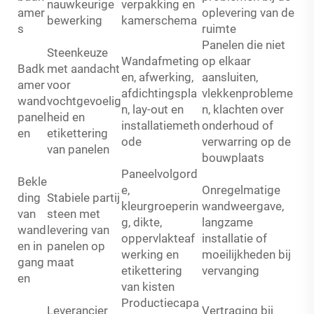
nauwkeurige
verpakking en
amer
oplevering van de
bewerking
kamerschema
s
ruimte
Panelen die niet
Steenkeuze
Wandafmeting
op elkaar
Badk
met aandacht
en, afwerking,
aansluiten,
amer
voor
afdichtingspla
vlekkenprobleme
wand
vochtgevoelig
n, lay-out en
n, klachten over
panel
heid en
installatiemeth
onderhoud of
en
etikettering
ode
verwarring op de
van panelen
bouwplaats
Paneelvolgord
Bekle
e,
Onregelmatige
ding
Stabiele partij
kleurgroeperin
wandweergave,
van
steen met
g, dikte,
langzame
wand
levering van
oppervlakteaf
installatie of
en in
panelen op
werking en
moeilijkheden bij
gang
maat
etikettering
vervanging
en
van kisten
Productiecapa
Leverancier
Vertraging bij