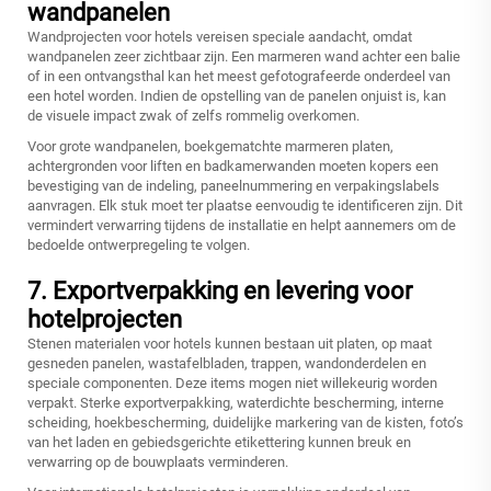
wandpanelen
Wandprojecten voor hotels vereisen speciale aandacht, omdat
wandpanelen zeer zichtbaar zijn. Een marmeren wand achter een balie
of in een ontvangsthal kan het meest gefotografeerde onderdeel van
een hotel worden. Indien de opstelling van de panelen onjuist is, kan
de visuele impact zwak of zelfs rommelig overkomen.
Voor grote wandpanelen, boekgematchte marmeren platen,
achtergronden voor liften en badkamerwanden moeten kopers een
bevestiging van de indeling, paneelnummering en verpakingslabels
aanvragen. Elk stuk moet ter plaatse eenvoudig te identificeren zijn. Dit
vermindert verwarring tijdens de installatie en helpt aannemers om de
bedoelde ontwerpregeling te volgen.
7. Exportverpakking en levering voor
hotelprojecten
Stenen materialen voor hotels kunnen bestaan uit platen, op maat
gesneden panelen, wastafelbladen, trappen, wandonderdelen en
speciale componenten. Deze items mogen niet willekeurig worden
verpakt. Sterke exportverpakking, waterdichte bescherming, interne
scheiding, hoekbescherming, duidelijke markering van de kisten, foto’s
van het laden en gebiedsgerichte etikettering kunnen breuk en
verwarring op de bouwplaats verminderen.