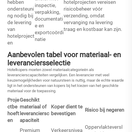
hebben
hotelprojecten vereisen
inspectie,
ondersteuni
risicobeheer vóór
verpakking,
ng nodig bij
verzending, omdat
documentati
de levering
vervanging na levering
e en
van
traag en kostbaar kan zijn.
exportcoördi
hotelproject
natie
en
Aanbevolen tabel voor materiaal- en
leveranciersselectie
Hotelkopers moeten zowel materiaalcategorieën als
leverancierscapaciteiten vergelijken. Een leverancier met veel
keuzemogelijkheden voor natuursteen is nuttig, maar de echte waarde
ligt in het ondersteunen van kopers bij het kiezen van het geschikte
materiaal voor de toepassing.
Proje
Geschikt
ctbe
materiaal of
Koper dient te
Risico bij negeren
hoeft
leveranciersc
bevestigen
en
apaciteit
Oppervlakteversl
Premium
Verkeersnivea