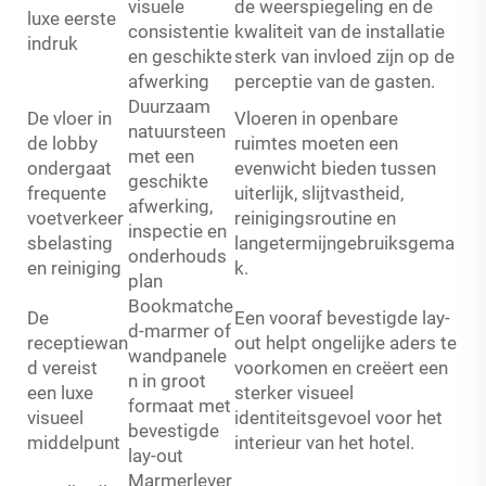
visuele
de weerspiegeling en de
luxe eerste
consistentie
kwaliteit van de installatie
indruk
en geschikte
sterk van invloed zijn op de
afwerking
perceptie van de gasten.
Duurzaam
De vloer in
Vloeren in openbare
natuursteen
de lobby
ruimtes moeten een
met een
ondergaat
evenwicht bieden tussen
geschikte
frequente
uiterlijk, slijtvastheid,
afwerking,
voetverkeer
reinigingsroutine en
inspectie en
sbelasting
langetermijngebruiksgema
onderhouds
en reiniging
k.
plan
Bookmatche
De
Een vooraf bevestigde lay-
d-marmer of
receptiewan
out helpt ongelijke aders te
wandpanele
d vereist
voorkomen en creëert een
n in groot
een luxe
sterker visueel
formaat met
visueel
identiteitsgevoel voor het
bevestigde
middelpunt
interieur van het hotel.
lay-out
Marmerlever