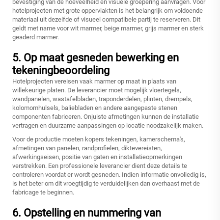
bevestiging van de hoeveelheid en visuele groepering aanvragen. Voor
hotelprojecten met grote oppervlakten is het belangrijk om voldoende
materiaal uit dezelfde of visueel compatibele partij te reserveren. Dit
geldt met name voor wit marmer, beige marmer, grijs marmer en sterk
geaderd marmer.
5. Op maat gesneden bewerking en
tekeningbeoordeling
Hotelprojecten vereisen vaak marmer op maat in plaats van
willekeurige platen. De leverancier moet mogelijk vloertegels,
wandpanelen, wastafelbladen, traponderdelen, plinten, drempels,
kolomomhulsels, baliebladen en andere aangepaste stenen
componenten fabriceren. Onjuiste afmetingen kunnen de installatie
vertragen en duurzame aanpassingen op locatie noodzakelijk maken.
Voor de productie moeten kopers tekeningen, kamerschema's,
afmetingen van panelen, randprofielen, diktevereisten,
afwerkingseisen, positie van gaten en installatieopmerkingen
verstrekken. Een professionele leverancier dient deze details te
controleren voordat er wordt gesneden. Indien informatie onvolledig is,
is het beter om dit vroegtijdig te verduidelijken dan overhaast met de
fabricage te beginnen.
6. Opstelling en nummering van