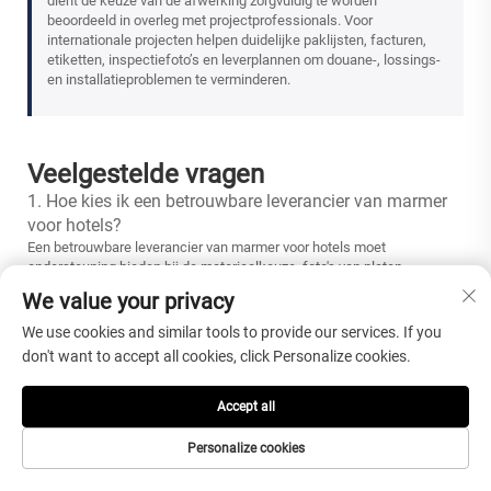
dient de keuze van de afwerking zorgvuldig te worden
beoordeeld in overleg met projectprofessionals. Voor
internationale projecten helpen duidelijke paklijsten, facturen,
etiketten, inspectiefoto’s en leverplannen om douane-, lossings-
en installatieproblemen te verminderen.
Veelgestelde vragen
1. Hoe kies ik een betrouwbare leverancier van marmer
voor hotels?
Een betrouwbare leverancier van marmer voor hotels moet
ondersteuning bieden bij de materiaalkeuze, foto's van platen
verstrekken, batchconsistentie bewaken, op maat gesneden fabricage
We value your privacy
uitvoeren, advies geven over oppervlakteafwerking, inspectie
uitvoeren, exportverpakking verzorgen en duidelijke
We use cookies and similar tools to provide our services. If you
projectcommunicatie waarborgen. Hotelkopers moeten controleren of
don't want to accept all cookies, click Personalize cookies.
de leverancier de verschillende toepassingsgebieden begrijpt, zoals
vloeren in de lobby, wanden bij de receptie, badkamers, gangen,
omlijstingen van liften en wastafelbladen. De leverancier moet ook in
Accept all
staat zijn om tekeningen te beoordelen, afmetingen te bevestigen,
panelen te labelen en de verpakking per kamer of gebied te
Personalize cookies
organiseren. Voor internationale hotelprojecten zijn sterke
communicatie en controle vóór verzending bijzonder belangrijk, omdat