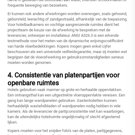
frequente beweging van bezoekers.
Er kunnen ook andere afwerkingen worden overwogen, zoals gehoond,
geborsteld, leerachtig of zandgestraald, afhankelijk van de toepassing.
Voor hotelbadkamers en vochtige aangrenzende ruimtes dient het
projectteam de keuze van de afwerking te bespreken met de
leverancier, ontwerper en installateur. ANSI A326.3 is een erkende
testmethode voor het meten van de dynamische wrijvingscoëfficiënt
van harde vloerbedekkingen. Kopers mogen geen enkel cijfer
beschouwen als een universele veilheidsgarantie, maar zij moeten wel
begrijpen dat de vloerafwerking en gebruiksomstandigheden serieus
moeten worden genomen.
4. Consistentie van platenpartijen voor
openbare ruimtes
Hotels gebruiken vaak marmer op grote en herhaalde oppervlakken.
Een ontvangsthal kan een uitgestrekte vloeroppervlakte vereisen. Een
gang kan lange wandpanelen gebruiken. Gastentoiletten kunnen
herhaaldelijk wastafelbladen of wandpanelen nodig hebben in vele
kamers. Als de leverancier de partijconsistentie niet kan waarborgen,
kan de uiteindelijke hotelruimte ongelijkmatig of slecht afgestemd
lijken.
Kopers moeten voor het snijden foto’s van de platen, partijgegevens,