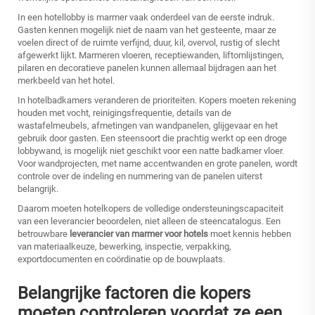
In een hotellobby is marmer vaak onderdeel van de eerste indruk.
Gasten kennen mogelijk niet de naam van het gesteente, maar ze
voelen direct of de ruimte verfijnd, duur, kil, overvol, rustig of slecht
afgewerkt lijkt. Marmeren vloeren, receptiewanden, liftomlijstingen,
pilaren en decoratieve panelen kunnen allemaal bijdragen aan het
merkbeeld van het hotel.
In hotelbadkamers veranderen de prioriteiten. Kopers moeten rekening
houden met vocht, reinigingsfrequentie, details van de
wastafelmeubels, afmetingen van wandpanelen, glijgevaar en het
gebruik door gasten. Een steensoort die prachtig werkt op een droge
lobbywand, is mogelijk niet geschikt voor een natte badkamer vloer.
Voor wandprojecten, met name accentwanden en grote panelen, wordt
controle over de indeling en nummering van de panelen uiterst
belangrijk.
Daarom moeten hotelkopers de volledige ondersteuningscapaciteit
van een leverancier beoordelen, niet alleen de steencatalogus. Een
betrouwbare
leverancier van marmer voor hotels
moet kennis hebben
van materiaalkeuze, bewerking, inspectie, verpakking,
exportdocumenten en coördinatie op de bouwplaats.
Belangrijke factoren die kopers
moeten controleren voordat ze een