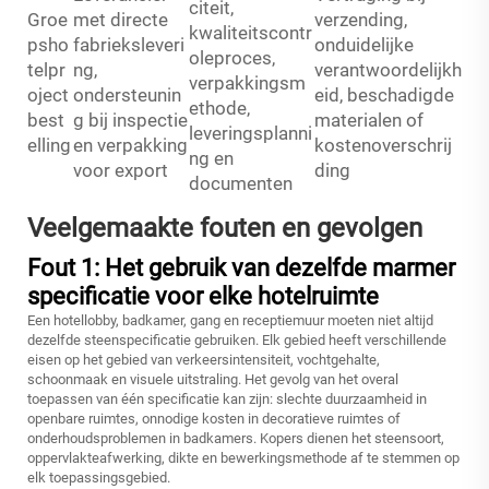
citeit,
Groe
met directe
verzending,
kwaliteitscontr
psho
fabrieksleveri
onduidelijke
oleproces,
telpr
ng,
verantwoordelijkh
verpakkingsm
oject
ondersteunin
eid, beschadigde
ethode,
best
g bij inspectie
materialen of
leveringsplanni
elling
en verpakking
kostenoverschrij
ng en
voor export
ding
documenten
Veelgemaakte fouten en gevolgen
Fout 1: Het gebruik van dezelfde marmer
specificatie voor elke hotelruimte
Een hotellobby, badkamer, gang en receptiemuur moeten niet altijd
dezelfde steenspecificatie gebruiken. Elk gebied heeft verschillende
eisen op het gebied van verkeersintensiteit, vochtgehalte,
schoonmaak en visuele uitstraling. Het gevolg van het overal
toepassen van één specificatie kan zijn: slechte duurzaamheid in
openbare ruimtes, onnodige kosten in decoratieve ruimtes of
onderhoudsproblemen in badkamers. Kopers dienen het steensoort,
oppervlakteafwerking, dikte en bewerkingsmethode af te stemmen op
elk toepassingsgebied.