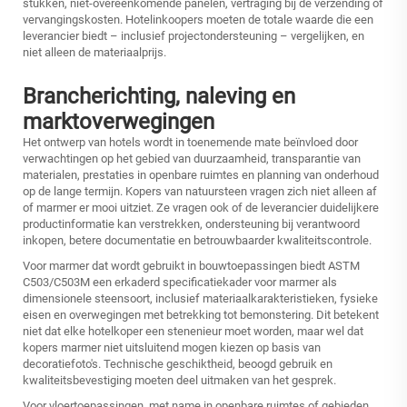
stukken, niet-overeenkomende panelen, vertraging bij de verzending of
vervangingskosten. Hotelinkoopers moeten de totale waarde die een
leverancier biedt – inclusief projectondersteuning – vergelijken, en
niet alleen de materiaalprijs.
Brancherichting, naleving en
marktoverwegingen
Het ontwerp van hotels wordt in toenemende mate beïnvloed door
verwachtingen op het gebied van duurzaamheid, transparantie van
materialen, prestaties in openbare ruimtes en planning van onderhoud
op de lange termijn. Kopers van natuursteen vragen zich niet alleen af
of marmer er mooi uitziet. Ze vragen ook of de leverancier duidelijkere
productinformatie kan verstrekken, ondersteuning bij verantwoord
inkopen, betere documentatie en betrouwbaarder kwaliteitscontrole.
Voor marmer dat wordt gebruikt in bouwtoepassingen biedt ASTM
C503/C503M een erkaderd specificatiekader voor marmer als
dimensionele steensoort, inclusief materiaalkarakteristieken, fysieke
eisen en overwegingen met betrekking tot bemonstering. Dit betekent
niet dat elke hotelkoper een stenenieur moet worden, maar wel dat
kopers marmer niet uitsluitend mogen kiezen op basis van
decoratiefoto's. Technische geschiktheid, beoogd gebruik en
kwaliteitsbevestiging moeten deel uitmaken van het gesprek.
Voor vloertoepassingen, met name in openbare ruimtes of gebieden