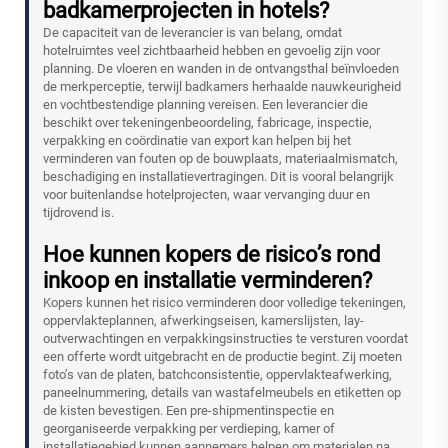
badkamerprojecten in hotels?
De capaciteit van de leverancier is van belang, omdat
hotelruimtes veel zichtbaarheid hebben en gevoelig zijn voor
planning. De vloeren en wanden in de ontvangsthal beïnvloeden
de merkperceptie, terwijl badkamers herhaalde nauwkeurigheid
en vochtbestendige planning vereisen. Een leverancier die
beschikt over tekeningenbeoordeling, fabricage, inspectie,
verpakking en coördinatie van export kan helpen bij het
verminderen van fouten op de bouwplaats, materiaalmismatch,
beschadiging en installatievertragingen. Dit is vooral belangrijk
voor buitenlandse hotelprojecten, waar vervanging duur en
tijdrovend is.
Hoe kunnen kopers de risico’s rond
inkoop en installatie verminderen?
Kopers kunnen het risico verminderen door volledige tekeningen,
oppervlakteplannen, afwerkingseisen, kamerslijsten, lay-
outverwachtingen en verpakkingsinstructies te versturen voordat
een offerte wordt uitgebracht en de productie begint. Zij moeten
foto’s van de platen, batchconsistentie, oppervlakteafwerking,
paneelnummering, details van wastafelmeubels en etiketten op
de kisten bevestigen. Een pre-shipmentinspectie en
georganiseerde verpakking per verdieping, kamer of
installatiegebied kunnen aannemers helpen om materialen na