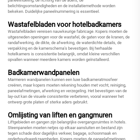
paneelindeling, de richting van de aders, de
belichtingsomstandigheden en de installatiemethode worden
bekeken. Duidelijke paneelnummering is essentieel.
Wastafelbladen voor hotelbadkamers
Wastafelbladen vereisen nauwkeurige fabricage. Kopers moeten de
uitgesneden openingen voor de wastafel, de gaten voor de kranen, de
randafwerking, de dikte, de afwerking, de waterdichte details, de
verpakking en de kamerschema’s bevestigen. Bij herhaalde
hotelkamers is consistentie belangrijk, omdat kleine verschillen
opvallen wanneer meerdere kamers worden geïnstalleerd.
Badkamerwandpanelen
Marmeren wandpanelen kunnen een luxe badkameratmosfeer
creëren, maar kopers moeten rekening houden met vocht, reiniging,
paneelafmetingen, afwerking en verzegeling. Het bevestigen van de
lay-out kan de visuele consistentie verbeteren, vooral wanneer het
ontwerp grote platen of sterke aders gebruikt.
Omlijsting van liften en gangmuren
Liftgebieden en gangen zijn belangrijke overgangsruimtes in hotels.
Steenpanelen moeten netjes op elkaar aansluiten en bestand zijn
tegen schade door dagelijks verkeer, bagage, schoonmaak en
onderhoudswerkzaamheden. Kopers moeten de paneelafmetingen,