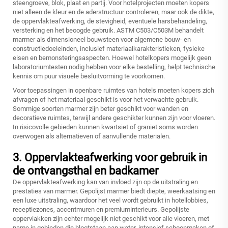
steengroeve, blok, plaat en partij. Voor hotelprojecten moeten kopers
niet alleen de kleur en de aderstructuur controleren, maar ook de dikte,
de oppervlakteafwerking, de stevigheid, eventuele harsbehandeling,
versterking en het beoogde gebruik. ASTM C503/C503M behandelt
marmer als dimensioneel bouwsteen voor algemene bouw- en
constructiedoeleinden, inclusief materiaalkarakteristieken, fysieke
eisen en bemonsteringsaspecten. Hoewel hotelkopers mogelijk geen
laboratoriumtesten nodig hebben voor elke bestelling, helpt technische
kennis om puur visuele besluitvorming te voorkomen.
Voor toepassingen in openbare ruimtes van hotels moeten kopers zich
afvragen of het materiaal geschikt is voor het verwachte gebruik.
Sommige soorten marmer zijn beter geschikt voor wanden en
decoratieve ruimtes, terwijl andere geschikter kunnen zijn voor vloeren.
In risicovolle gebieden kunnen kwartsiet of graniet soms worden
overwogen als alternatieven of aanvullende materialen.
3. Oppervlakteafwerking voor gebruik in
de ontvangsthal en badkamer
De oppervlakteafwerking kan van invloed zijn op de uitstraling en
prestaties van marmer. Gepolijst marmer biedt diepte, weerkaatsing en
een luxe uitstraling, waardoor het veel wordt gebruikt in hotellobbies,
receptiezones, accentmuren en premiuminterieurs. Gepolijste
oppervlakken zijn echter mogelijk niet geschikt voor alle vloeren, met
name in gebieden die blootstaan aan water, intensief schoonmaken of