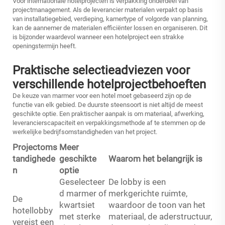
Voor internationale hotelprojecten is verpakking onderdeel van
projectmanagement. Als de leverancier materialen verpakt op basis
van installatiegebied, verdieping, kamertype of volgorde van planning,
kan de aannemer de materialen efficiënter lossen en organiseren. Dit
is bijzonder waardevol wanneer een hotelproject een strakke
openingstermijn heeft.
Praktische selectieadviezen voor
verschillende hotelprojectbehoeften
De keuze van marmer voor een hotel moet gebaseerd zijn op de
functie van elk gebied. De duurste steensoort is niet altijd de meest
geschikte optie. Een praktischer aanpak is om materiaal, afwerking,
leverancierscapaciteit en verpakkingsmethode af te stemmen op de
werkelijke bedrijfsomstandigheden van het project.
Projectoms
Meer
tandighede
geschikte
Waarom het belangrijk is
n
optie
Geselecteer
De lobby is een
d marmer of
merkgerichte ruimte,
De
kwartsiet
waardoor de toon van het
hotellobby
met sterke
materiaal, de aderstructuur,
vereist een