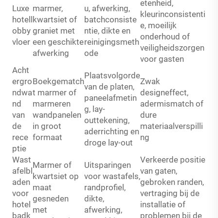
etenheid,
Luxe
marmer,
u, afwerking,
kleurinconsistenti
hotell
kwartsiet of
batchconsiste
e, moeilijk
obby
graniet met
ntie, dikte en
onderhoud of
vloer
een geschikte
reinigingsmeth
veiligheidszorgen
afwerking
ode
voor gasten
Acht
Plaatsvolgorde
ergro
Boekgematch
Zwak
van de platen,
ndwa
t marmer of
designeffect,
paneelafmetin
nd
marmeren
adermismatch of
g, lay-
van
wandpanelen
dure
outtekening,
de
in groot
materiaalverspilli
aderrichting en
rece
formaat
ng
droge lay-out
ptie
Wast
Verkeerde positie
Marmer of
Uitsparingen
afelbl
van gaten,
kwartsiet op
voor wastafels,
aden
gebroken randen,
maat
randprofiel,
voor
vertraging bij de
gesneden
dikte,
hotel
installatie of
met
afwerking,
badk
problemen bij de