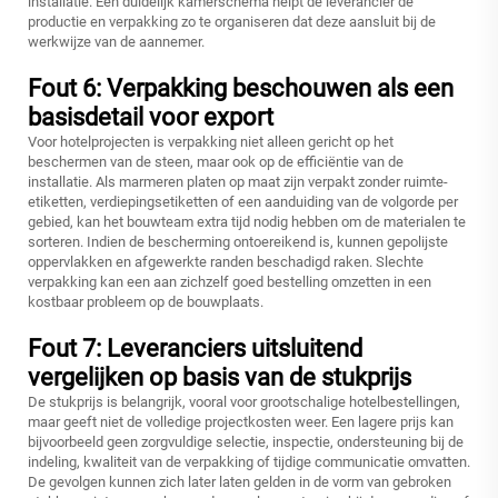
installatie. Een duidelijk kamerschema helpt de leverancier de
productie en verpakking zo te organiseren dat deze aansluit bij de
werkwijze van de aannemer.
Fout 6: Verpakking beschouwen als een
basisdetail voor export
Voor hotelprojecten is verpakking niet alleen gericht op het
beschermen van de steen, maar ook op de efficiëntie van de
installatie. Als marmeren platen op maat zijn verpakt zonder ruimte-
etiketten, verdiepingsetiketten of een aanduiding van de volgorde per
gebied, kan het bouwteam extra tijd nodig hebben om de materialen te
sorteren. Indien de bescherming ontoereikend is, kunnen gepolijste
oppervlakken en afgewerkte randen beschadigd raken. Slechte
verpakking kan een aan zichzelf goed bestelling omzetten in een
kostbaar probleem op de bouwplaats.
Fout 7: Leveranciers uitsluitend
vergelijken op basis van de stukprijs
De stukprijs is belangrijk, vooral voor grootschalige hotelbestellingen,
maar geeft niet de volledige projectkosten weer. Een lagere prijs kan
bijvoorbeeld geen zorgvuldige selectie, inspectie, ondersteuning bij de
indeling, kwaliteit van de verpakking of tijdige communicatie omvatten.
De gevolgen kunnen zich later laten gelden in de vorm van gebroken