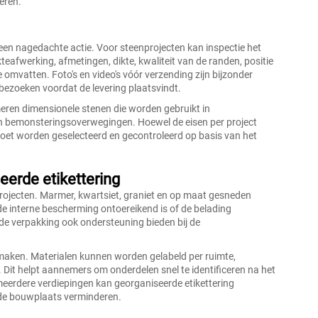
eren.
 een nagedachte actie. Voor steenprojecten kan inspectie het
kteafwerking, afmetingen, dikte, kwaliteit van de randen, positie
 omvatten. Foto's en video's vóór verzending zijn bijzonder
 bezoeken voordat de levering plaatsvindt.
ren dimensionele stenen die worden gebruikt in
n bemonsteringsoverwegingen. Hoewel de eisen per project
 moet worden geselecteerd en gecontroleerd op basis van het
erde etikettering
projecten. Marmer, kwartsiet, graniet en op maat gesneden
de interne bescherming ontoereikend is of de belading
 de verpakking ook ondersteuning bieden bij de
 maken. Materialen kunnen worden gelabeld per ruimte,
. Dit helpt aannemers om onderdelen snel te identificeren na het
eerdere verdiepingen kan georganiseerde etikettering
op de bouwplaats verminderen.