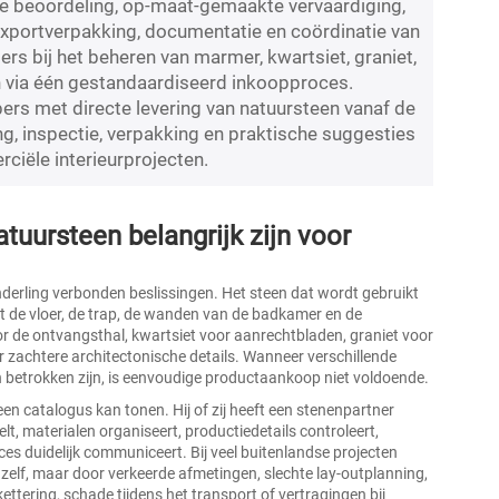
che beoordeling, op-maat-gemaakte vervaardiging,
, exportverpakking, documentatie en coördinatie van
rs bij het beheren van marmer, kwartsiet, graniet,
 via één gestandaardiseerd inkoopproces.
rs met directe levering van natuursteen vanaf de
g, inspectie, verpakking en praktische suggesties
rciële interieurprojecten.
tuursteen belangrijk zijn voor
nderling verbonden beslissingen. Het steen dat wordt gebruikt
t de vloer, de trap, de wanden van de badkamer en de
or de ontvangsthal, kwartsiet voor aanrechtbladen, graniet voor
or zachtere architectonische details. Wanneer verschillende
n betrokken zijn, is eenvoudige productaankoop niet voldoende.
en catalogus kan tonen. Hij of zij heeft een stenenpartner
lt, materialen organiseert, productiedetails controleert,
es duidelijk communiceert. Bij veel buitenlandse projecten
zelf, maar door verkeerde afmetingen, slechte lay-outplanning,
kettering, schade tijdens het transport of vertragingen bij