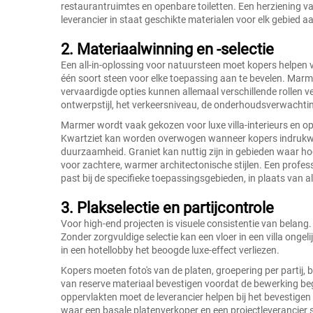
restaurantruimtes en openbare toiletten. Een herziening va
leverancier in staat geschikte materialen voor elk gebied aa
2. Materiaalwinning en -selectie
Een all-in-oplossing voor natuursteen moet kopers helpen ve
één soort steen voor elke toepassing aan te bevelen. Marmer,
vervaardigde opties kunnen allemaal verschillende rollen v
ontwerpstijl, het verkeersniveau, de onderhoudsverwachti
Marmer wordt vaak gekozen voor luxe villa-interieurs en opv
Kwartziet kan worden overwogen wanneer kopers indrukwe
duurzaamheid. Graniet kan nuttig zijn in gebieden waar hoge 
voor zachtere, warmer architectonische stijlen. Een profes
past bij de specifieke toepassingsgebieden, in plaats van 
3. Plakselectie en partijcontrole
Voor high-end projecten is visuele consistentie van belang. 
Zonder zorgvuldige selectie kan een vloer in een villa ong
in een hotellobby het beoogde luxe-effect verliezen.
Kopers moeten foto's van de platen, groepering per partij,
van reserve materiaal bevestigen voordat de bewerking b
oppervlakten moet de leverancier helpen bij het bevestigen 
waar een basale platenverkoper en een projectleverancier st