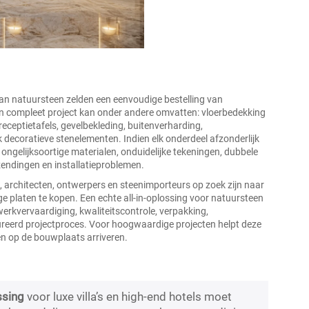
 van natuursteen zelden een eenvoudige bestelling van
en compleet project kan onder andere omvatten: vloerbedekking
receptietafels, gevelbekleding, buitenverharding,
decoratieve stenelementen. Indien elk onderdeel afzonderlijk
 ongelijksoortige materialen, onduidelijke tekeningen, dubbele
endingen en installatieproblemen.
 architecten, ontwerpers en steenimporteurs op zoek zijn naar
ige platen te kopen. Een echte all-in-oplossing voor natuursteen
rkvervaardiging, kwaliteitscontrole, verpakking,
ureerd projectproces. Voor hoogwaardige projecten helpt deze
en op de bouwplaats arriveren.
ssing
voor luxe villa’s en high-end hotels moet