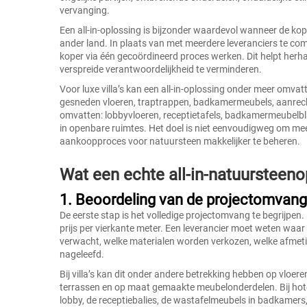
vervanging.
Een all-in-oplossing is bijzonder waardevol wanneer de ko
ander land. In plaats van met meerdere leveranciers te co
koper via één gecoördineerd proces werken. Dit helpt her
verspreide verantwoordelijkheid te verminderen.
Voor luxe villa’s kan een all-in-oplossing onder meer om
gesneden vloeren, traptrappen, badkamermeubels, aanrech
omvatten: lobbyvloeren, receptietafels, badkamermeubelbl
in openbare ruimtes. Het doel is niet eenvoudigweg om mee
aankoopproces voor natuursteen makkelijker te beheren.
Wat een echte all-in-natuursteen
1. Beoordeling van de projectomvang
De eerste stap is het volledige projectomvang te begrijpe
prijs per vierkante meter. Een leverancier moet weten waar
verwacht, welke materialen worden verkozen, welke afmet
nageleefd.
Bij villa’s kan dit onder andere betrekking hebben op vloe
terrassen en op maat gemaakte meubelonderdelen. Bij hotel
lobby, de receptiebalies, de wastafelmeubels in badkamers,