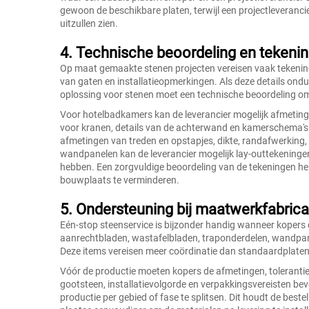
gewoon de beschikbare platen, terwijl een projectleverancie
uitzullen zien.
4. Technische beoordeling en teken
Op maat gemaakte stenen projecten vereisen vaak tekeninge
van gaten en installatieopmerkingen. Als deze details onduid
oplossing voor stenen moet een technische beoordeling om
Voor hotelbadkamers kan de leverancier mogelijk afmeting
voor kranen, details van de achterwand en kamerschema's n
afmetingen van treden en opstapjes, dikte, randafwerking,
wandpanelen kan de leverancier mogelijk lay-outtekeninge
hebben. Een zorgvuldige beoordeling van de tekeningen h
bouwplaats te verminderen.
5. Ondersteuning bij maatwerkfabric
Eén-stop steenservice is bijzonder handig wanneer koper
aanrechtbladen, wastafelbladen, traponderdelen, wandpane
Deze items vereisen meer coördinatie dan standaardplaten
Vóór de productie moeten kopers de afmetingen, tolerantie
gootsteen, installatievolgorde en verpakkingsvereisten bev
productie per gebied of fase te splitsen. Dit houdt de bes