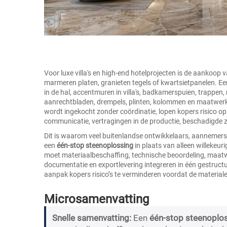
Voor luxe villa's en high-end hotelprojecten is de aankoop
marmeren platen, granieten tegels of kwartsietpanelen. E
in de hal, accentmuren in villa's, badkamerspuien, trappen, 
aanrechtbladen, drempels, plinten, kolommen en maatwerk 
wordt ingekocht zonder coördinatie, lopen kopers risico op
communicatie, vertragingen in de productie, beschadigde z
Dit is waarom veel buitenlandse ontwikkelaars, aannemers,
een
één-stop steenoplossing
in plaats van alleen willekeur
moet materiaalbeschaffing, technische beoordeling, maatwe
documentatie en exportlevering integreren in één gestruct
aanpak kopers risico’s te verminderen voordat de material
Microsamenvatting
Snelle samenvatting:
Een
één-stop steenoplo