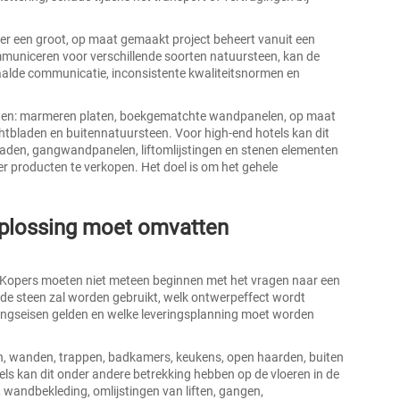
per een groot, op maat gemaakt project beheert vanuit een
mmuniceren voor verschillende soorten natuursteen, kan de
haalde communicatie, inconsistente kwaliteitsnormen en
vatten: marmeren platen, boekgematchte wandpanelen, op maat
tbladen en buitennatuursteen. Voor high-end hotels kan dit
aden, gangwandpanelen, liftomlijstingen en stenen elementen
r producten te verkopen. Het doel is om het gehele
oplossing moet omvatten
n. Kopers moeten niet meteen beginnen met het vragen naar een
 de steen zal worden gebruikt, welk ontwerpeffect wordt
ingseisen gelden en welke leveringsplanning moet worden
ren, wanden, trappen, badkamers, keukens, open haarden, buiten
s kan dit onder andere betrekking hebben op de vloeren in de
 wandbekleding, omlijstingen van liften, gangen,