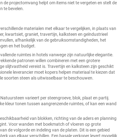
n de projectomvang helpt om items niet te vergeten en stelt de
n te bevelen.
rschillende materialen met elkaar te vergelijken, in plaats van
 kwartsiet, graniet, travertijn, kalksteen en geïndustrieel
ervullen, afhankelijk van de gebruiksomstandigheden, het
ngen en het budget.
allende ruimtes in hotels vanwege zijn natuurlijke elegantie.
kkende patronen willen combineren met een grotere
slijtvastheid vereist is. Travertijn en kalksteen zijn geschikt
sionele leverancier moet kopers helpen materiaal te kiezen dat
alle soorten steen als uitwisselbaar te beschouwen.
Natuursteen varieert per steengroeve, blok, plaat en partij.
elijke kleur tonen tussen aangrenzende ruimtes, of kan een wand
 beschikbaarheid van blokken, richting van de aders en planning
egint. Voor wanden met boekmatch of vloeren op grote
van de volgorde en indeling van de platen. Dit is een gebied
erk van elkaar verschillen. Een basale verkoper levert mogelijk