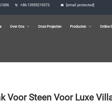
361006
+86-13959219373
[email protected]
a
Over Ons
Onze Projecten
Producten
Online S
 Voor Steen Voor Luxe Villa