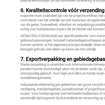
plaatse eenvoudiger om de materialen na levering te install
6. Kwaliteitscontrole vóór verzending
Inspectie moet onderdeel zijn van de projectworkflow, niet
controleren van het uiterlijk van het materiaal, de oppervla
van de gaten, hoeveelheid, etiketten en verpakkingsconditie
nuttig voor buitenlandse kopers die de fabriek niet kunnen
ASTM C503/C503M biedt een specificatiekader voor marme
gebouwtoepassingen, inclusief materiaaleigenschappen e
kunnen variëren, is het algemene principe duidelijk: steen
beoogde gebruik, niet alleen op basis van het uiterlijk.
7. Exportverpakking en gebiedsgebase
Sterke verpakking is essentieel voor internationale stenen
panelen kunnen beschadigd raken als de kisten zwak zijn, 
onzorgvuldig gebeurt. Voor high-end villa’s en hotels moet
installatieorganisatie.
Gebaseerde etikettering per gebied kan een groot verschil
verdieping, installatiegebied, paneelnummer of projectfase
lossen. Voor hotelprojecten met herhaalde badkamers of m
aanzienlijk tijd besparen bij de installatie en verwarring 