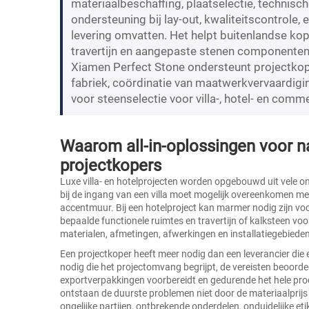
materiaalbeschaffing, plaatselectie, technis
ondersteuning bij lay-out, kwaliteitscontrole
levering omvatten. Het helpt buitenlandse kope
travertijn en aangepaste stenen componenten
Xiamen Perfect Stone ondersteunt projectkope
fabriek, coördinatie van maatwerkvervaardigin
voor steenselectie voor villa-, hotel- en comme
Waarom all-in-oplossingen voor na
projectkopers
Luxe villa- en hotelprojecten worden opgebouwd uit vele o
bij de ingang van een villa moet mogelijk overeenkomen me
accentmuur. Bij een hotelproject kan marmer nodig zijn vo
bepaalde functionele ruimtes en travertijn of kalksteen vo
materialen, afmetingen, afwerkingen en installatiegebiede
Een projectkoper heeft meer nodig dan een leverancier die e
nodig die het projectomvang begrijpt, de vereisten beoordee
exportverpakkingen voorbereidt en gedurende het hele proc
ontstaan de duurste problemen niet door de materiaalprijs 
ongelijke partijen, ontbrekende onderdelen, onduidelijke eti