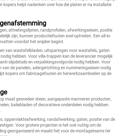
r kopers helpt nadenken over hoe die platen er na installatie
ingenafstemming
n, afmetingslijsten, randprofielen, afwerkingseisen, positie
elijk zijn, kunnen productiefouten snel optreden. Een all-in-
vatten voordat het snijden begint.
en van wastafelbladen, uitsparingen voor wastafels, gaten
odig hebben. Voor villa-trappen kan de leverancier mogelijk
 anti-slipdetails en verpakkingsvolgorde nodig hebben. Voor
n van de panelen, adergerichting en nummeringseisen nodig
elpt kopers om fabricagefouten en herwerkzaamheden op de
age
s op maat gesneden steen, aangepaste marmeren producten,
len, baliebladen of decoratieve onderdelen nodig hebben.
.
s, oppervlakteafwerking, randafwerking, gaten, positie van de
estigen. Voor grotere projecten is het ook nuttig om de
telling georganiseerd en maakt het voor de montageteams ter