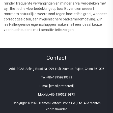
minder frequente vervangingen en minder afval vergeleken met
synthetische vloerbedekkingsopties. Bovendien creëert
marmers natuurlijke weerstand tegen bacteriële groei, wanneer
correct gesloten, een hygiënischere badkameromgeving. Zijn
niet-allergeense eigenschappen maken het een ideaal keuze
voor huishoudens met sensitiviteitszorgen.
Contact
Add: 302#, Anling Road Nr. 999, Huli, Xiamen, Fujian, China 361006
Tel:
+86-13959219373
E-mail:
[email protected]
Mobiel:
+86-13959219373
Copyright © 2025 Xiamen Perfect Stone Co., Ltd. Alle rechten
voorbehouden