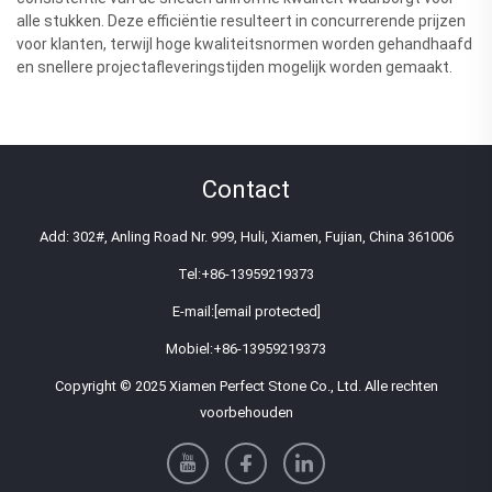
alle stukken. Deze efficiëntie resulteert in concurrerende prijzen
voor klanten, terwijl hoge kwaliteitsnormen worden gehandhaafd
en snellere projectafleveringstijden mogelijk worden gemaakt.
Contact
Add: 302#, Anling Road Nr. 999, Huli, Xiamen, Fujian, China 361006
Tel:
+86-13959219373
E-mail:
[email protected]
Mobiel:
+86-13959219373
Copyright © 2025 Xiamen Perfect Stone Co., Ltd. Alle rechten
voorbehouden