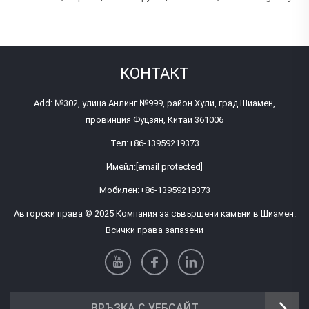
КОНТАКТ
Add: №302, улица Анлинг №999, район Хули, град Шиамен,
провинция Фуцзян, Китай 361006
Тел:
+86-13959219373
Имейл:
[email protected]
Мобилен:
+86-13959219373
Авторски права © 2025 Компания за съвършени камъни в Шиамен.
Всички права запазени
ВРЪЗКА С УЕБСАЙТ