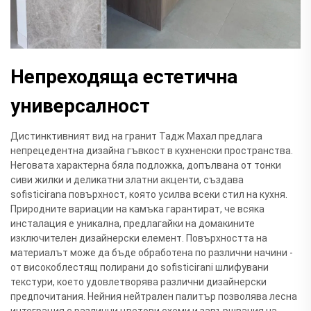
Непреходяща естетична
универсалност
Дистинктивният вид на гранит Тадж Махал предлага
непрецедентна дизайна гъвкост в кухненски пространства.
Неговата характерна бяла подложка, допълвана от тонки
сиви жилки и деликатни златни акценти, създава
sofisticirana повърхност, която усилва всеки стил на кухня.
Природните вариации на камъка гарантират, че всяка
инсталация е уникална, предлагайки на домакините
изключителен дизайнерски елемент. Повърхността на
материалът може да бъде обработена по различни начини -
от високоблестящ полирани до sofisticirani шлифувани
текстури, което удовлетворява различни дизайнерски
предпочитания. Нейния нейтрален палитър позволява лесна