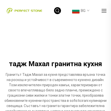
BG
тадж Махал гранитна кухня
Гранитът Тадж Махал за кухня представлява връхна точка
на роскош и устойчивост в съвременното кухнено дизайн.
Този изключителен природен камък, характеризиран от
своето впечатляващо бяло задно планче, премеждено с
грациозни сиви жилки и тонки златни точки, преобразява
обикновените кухнени пространства в sofisticirani кулинарни
свещища. Съставът на гранита гарантира забележителна
устойчивост към топлина, цапки и ежедневното износване,