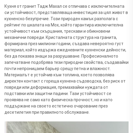
Кухня от гранит Тадж Махал се отличава с изключителната
си устойчивост, представляваща инвестиция за цял живот в
кухненско безупречие. Този природен камък разполага с
рейтинг по шкалата на Мох, който гарантира изключителна
устойчивост към скърцания, трескави и обикновени
механични повреди. Кристалната структура на гранита,
формирана през милиони години, създава невероятно густ
материал, който издържа ежедневните кухненски дейности,
без да показва знаци за разрушаване. Професионалното
запечатване подобрява тези природни свойства, създавайки
почти непроницаем барьер срещу петна и влажност.
Материалът е устойчив към топлина, което позволява
директен контакт с гореща кухнена съдоводска, без риск от
повреди или деформация, премахвайки нуждата от
подставки или защитни падини. Тази устойчивост се
проявява не само като физическа прочност, но и като
поддържане на своето естетично очарование през
десетилетия при правилното обслужване.