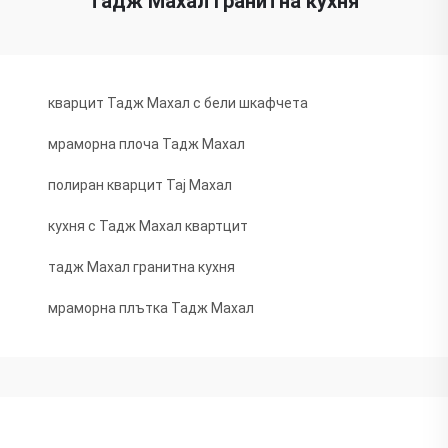
тадж Махал гранитна кухня
кварцит Тадж Махал с бели шкафчета
мраморна плоча Тадж Махал
полиран кварцит Тај Махал
кухня с Тадж Махал квартцит
тадж Махал гранитна кухня
мраморна плътка Тадж Махал