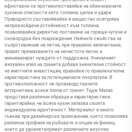
ефективно се противопоставяйки на обикновените
кухнени опасности като топлина, цапки и удари.
Природното съставлявайки ѝ вещество осигурява
непревзойдена устойчивост към топлина,
позволявайки директно поставяне на горещи чугуни и
сковородки без повреждения. Нейните свойства за
съпротивление на петна, при правилно запечатване,
правят премахването на нечистоти лесно и
минимизират нуждите от поддръжка. Уникалният
визуален апел на гранита добавя значителна стойност
на имотните инвестиции, правейки го привлекателна
характеристика за потенциалните покупатели. В
противоположност на производствените
алтернативи, всеки плоча от гранит Тадж Махал
представя различни образци и характеристики,
гарантирайки, че всяка кухня запазва своята
индивидуална идентичност. Материалът е много
гъвкав при дизайнерски приложения, което позволява
различни профили на ръбовете и опции за финиш,
които да удовлетворяват различните вкусове.