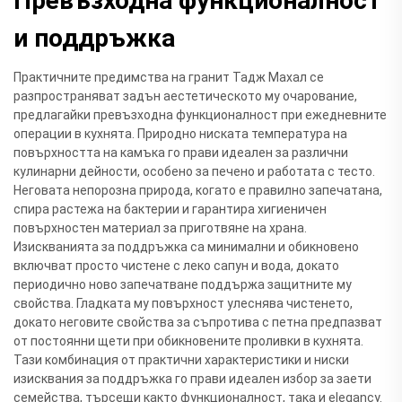
Превъзходна функционалност
и поддръжка
Практичните предимства на гранит Тадж Махал се
разпространяват задън аестетическото му очарование,
предлагайки превъзходна функционалност при ежедневните
операции в кухнята. Природно ниската температура на
повърхността на камъка го прави идеален за различни
кулинарни дейности, особено за печено и работата с тесто.
Неговата непорозна природа, когато е правилно запечатана,
спира растежа на бактерии и гарантира хигиеничен
повърхностен материал за приготвяне на храна.
Изискванията за поддръжка са минимални и обикновено
включват просто чистене с леко сапун и вода, докато
периодично ново запечатване поддържа защитните му
свойства. Гладката му повърхност улеснява чистенето,
докато неговите свойства за съпротива с петна предпазват
от постоянни щети при обикновените проливки в кухнята.
Тази комбинация от практични характеристики и ниски
изисквания за поддръжка го прави идеален избор за заети
семейства, търсещи както функционалност, така и elegancy.