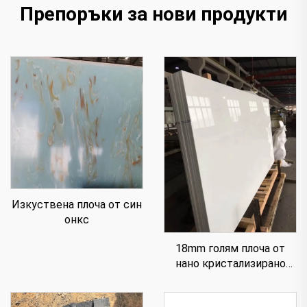
Препоръки за нови продукти
Изкуствена плоча от син
онкс
18mm голям плоча от
нано кристализирано
стъкло за плот