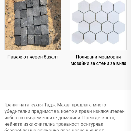
Паваж от черен базалт
Полирани мраморни
мозайки за стени за вила
Гранитната кухня Тадж Махал предлага много
убедителни предимства, което я прави изключителен
избор за съвременните домакини. Прежде всего,
нейната изключителна траевност осигурява
безпроблемно служение през целия й живот,