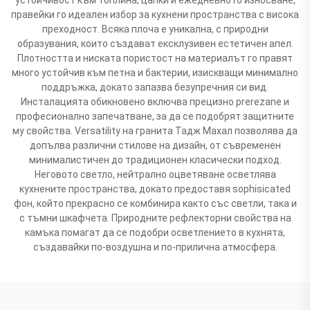
правейки го идеален избор за кухнени пространства с висока
преходност. Всяка плоча е уникална, с природни
образувания, които създават ексклузивен естетичен апел.
Плотността и ниската пористост на материалът го правят
много устойчив към петна и бактерии, изискващи минимално
поддръжка, докато запазва безупречния си вид.
Инсталацията обикновено включва прецизно prerezane и
професионално запечатване, за да се подобрят защитните
му свойства. Versatility на гранита Тадж Махал позволява да
допълва различни стилове на дизайн, от съвременен
минималистичен до традиционен класически подход.
Неговото светло, нейтрално оцветяване осветлява
кухнените пространства, докато предоставя sophisicated
фон, който прекрасно се комбинира както със светли, така и
с тъмни шкафчета. Природните рефлекторни свойства на
камъка помагат да се подобри осветлението в кухнята,
създавайки по-воздушна и по-прилична атмосфера.