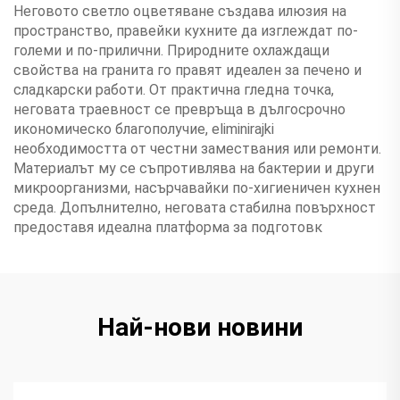
Неговото светло оцветяване създава илюзия на
пространство, правейки кухните да изглеждат по-
големи и по-прилични. Природните охлаждащи
свойства на гранита го правят идеален за печено и
сладкарски работи. От практична гледна точка,
неговата траевност се превръща в дългосрочно
икономическо благополучие, eliminirajki
необходимостта от честни замествания или ремонти.
Материалът му се съпротивлява на бактерии и други
микроорганизми, насърчавайки по-хигиеничен кухнен
среда. Допълнително, неговата стабилна повърхност
предоставя идеална платформа за подготовк
Най-нови новини