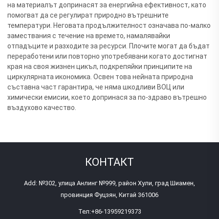
на материалът допринасят за енергийна ефективност, като
помогват да се регулират природно вътрешните
температури. Неговата продължителност означава по-малко
замествания с течение на времето, намалявайки
отпадъците и разходите за ресурси. Плочите могат да бъдат
переработени или повторно употребявани когато достигнат
края на своя жизнен цикъл, подкрепяйки принципите на
циркулярната икономика. Освен това нейната природна
съставна част гарантира, че няма шкодливи ВОЦ или
химически емисии, което допринася за по-здраво вътрешно
въздухово качество.
КОНТАКТ
Add: №302, улица Анлинг №999, район Хули, град Шиамен,
провинция Фуцзян, Китай 361006
Тел:
+86-13959219373