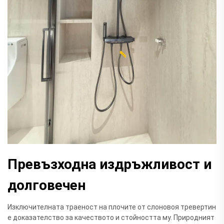
Превъзходна издръжливост и
долговечен
Изключителната траеност на плочите от слоновоя тревертин
е доказателство за качеството и стойността му. Природният