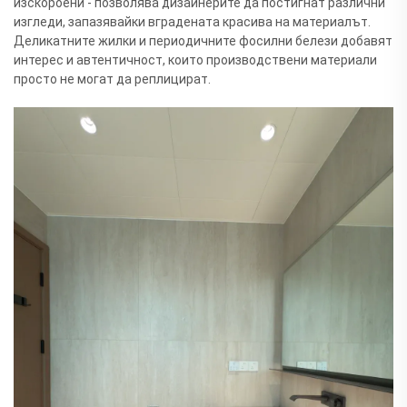
изскороени - позволява дизайнерите да постигнат различни
изгледи, запазявайки вградената красива на материалът.
Деликатните жилки и периодичните фосилни белези добавят
интерес и автентичност, които производствени материали
просто не могат да реплицират.