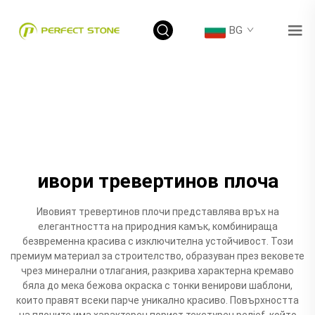
BG
ивори тревертинов плоча
Ивовият тревертинов плочи представлява връх на
елегантността на природния камък, комбинираща
безвременна красива с изключителна устойчивост. Този
премиум материал за строителство, образуван през вековете
чрез минерални отлагания, разкрива характерна кремаво
бяла до мека бежова окраска с тонки венирови шаблони,
които правят всеки парче уникално красиво. Повърхността
на плочите има характерен порист текстурен релief, който