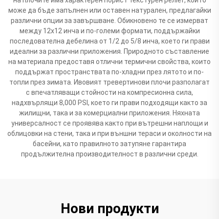
може да бъде запълнен или оставен натурален, предлагайки
различни опции за завършване. Обикновено те се измерват
между 12x12 инча и по-големи формати, поддържайки
последователна дебелина от 1/2 до 5/8 инча, което ги прави
идеални за различни приложения. Природното съставление
на материала предоставя отлични термични свойства, които
поддържат пространствата по-хладни през лятото и по-
топли през зимата. Ивовият тревертинови плочи разполагат
с впечатляващи стойности на компресионна сила,
надхвърлящи 8,000 PSI, което ги прави подходящи както за
жилищни, така и за комерциални приложения. Няхната
универсалност се проявява както при вътрешни наплощи и
облицовки на стени, така и при външни тераси и околности на
басейни, като правилното затупяне гарантира
продължителна производителност в различни среди.
Нови продукти