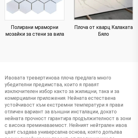
Полирани мраморни
Плоча от кварц Калаката
мозайки за стени за вила
Бяло
Ивовата тревертинова плоча предлага много
убедителни предимства, които я правят
изключителен избор както за жилищни, така и за
комерциални приложения. Нейната естествена
устойчивост към екстремни температури я прави
отличен вариант за външни инсталации, докато
нейната прочност гарантира продължителност в зони
с висока преминаваемост. Нейният нейтрален ивов
цвят създава универсална основа, която допълва