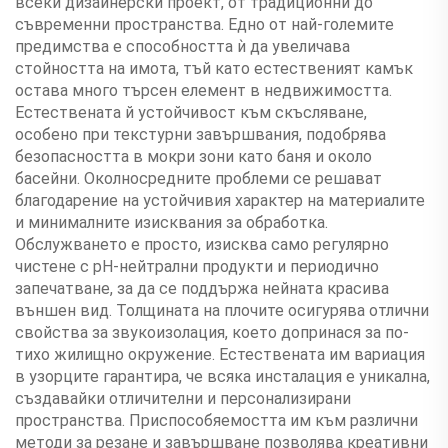
всеки дизайнерски проект, от традиционни до
съвременни пространства. Едно от най-големите
предимства е способността ѝ да увеличава
стойността на имота, тъй като естественият камък
остава много търсен елемент в недвижимостта.
Естествената й устойчивост към скъсляване,
особено при текстурни завършвания, подобрява
безопасността в мокри зони като баня и около
басейни. Околносредните проблеми се решават
благодарение на устойчивия характер на материалите
и минималните изисквания за обработка.
Обслужването е просто, изисква само регулярно
чистене с pH-нейтрални продукти и периодично
запечатване, за да се поддържа нейната красива
външен вид. Толщината на плочите осигурява отлични
свойства за звукоизолация, което допринася за по-
тихо жилищно окружение. Естествената им вариация
в узорците гарантира, че всяка инсталация е уникална,
създавайки отличителни и персонализирани
пространства. Приспособяемостта им към различни
методи за резане и завършване позволява креативни