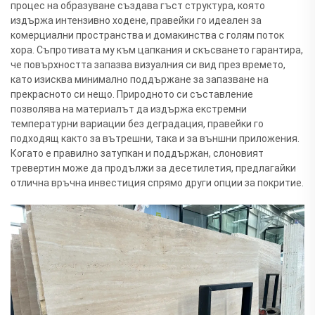
процес на образуване създава гъст структура, която
издържа интензивно ходене, правейки го идеален за
комерциални пространства и домакинства с голям поток
хора. Съпротивата му към цапкания и скъсването гарантира,
че повърхността запазва визуалния си вид през времето,
като изисква минимално поддържане за запазване на
прекрасното си нещо. Природното си съставление
позволява на материалът да издържа екстремни
температурни вариации без деградация, правейки го
подходящ както за вътрешни, така и за външни приложения.
Когато е правилно затупкан и поддържан, слоновият
тревертин може да продължи за десетилетия, предлагайки
отлична връчна инвестиция спрямо други опции за покритие.