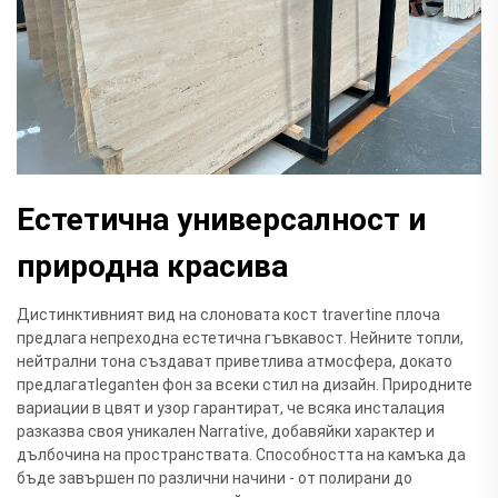
Естетична универсалност и
природна красива
Дистинктивният вид на слоновата кост travertine плоча
предлага непреходна естетична гъвкавост. Нейните топли,
нейтрални тона създават приветлива атмосфера, докато
предлагатlegantен фон за всеки стил на дизайн. Природните
вариации в цвят и узор гарантират, че всяка инсталация
разказва своя уникален Narrative, добавяйки характер и
дълбочина на пространствата. Способността на камъка да
бъде завършен по различни начини - от полирани до