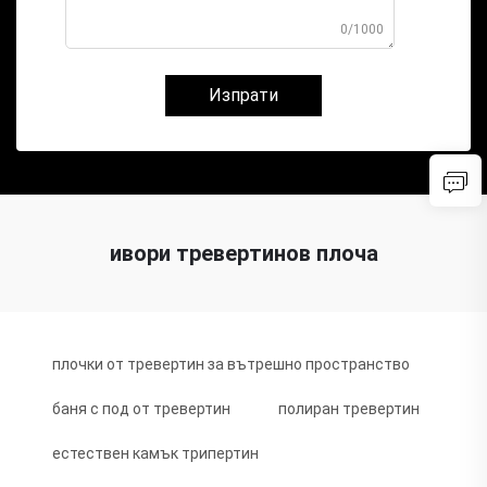
0/1000
Изпрати
ивори тревертинов плоча
плочки от тревертин за вътрешно пространство
баня с под от тревертин
полиран тревертин
естествен камък трипертин