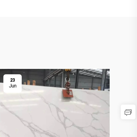
23
0
Jun
Ju