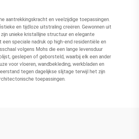
e aantrekkingskracht en veelzijdige toepassingen.
tieke en tijdloze uitstraling creëren. Gewonnen uit
ijn unieke kristallijne structuur en elegante
t een speciale nadruk op high-end residentiële en
sschaal volgens Mohs die een lange levensduur
lijst, geslepen of geborsteld, waarbij elk een ander
keuze voor vloeren, wandbekleding, werkbladen en
tand tegen dagelijkse slijtage terwijl het zijn
architectonische toepassingen.