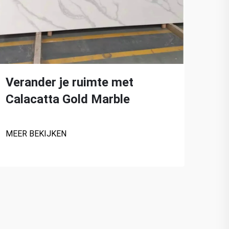
Verander je ruimte met
Ver
Calacatta Gold Marble
wi
MEER BEKIJKEN
MEER