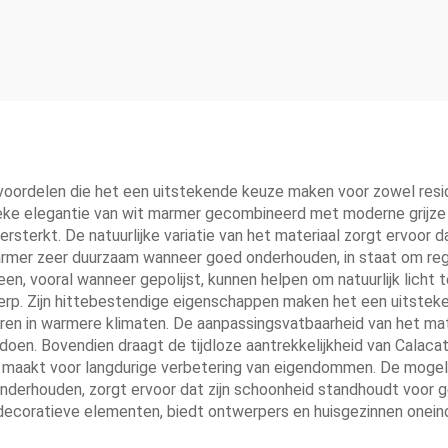
voordelen die het een uitstekende keuze maken voor zowel resi
ssieke elegantie van wit marmer gecombineerd met moderne grijze 
sterkt. De natuurlijke variatie van het materiaal zorgt ervoor dat
marmer zeer duurzaam wanneer goed onderhouden, in staat om re
n, vooral wanneer gepolijst, kunnen helpen om natuurlijk licht te
erp. Zijn hittebestendige eigenschappen maken het een uitsteken
eren in warmere klimaten. De aanpassingsvatbaarheid van het ma
ldoen. Bovendien draagt de tijdloze aantrekkelijkheid van Calac
aakt voor langdurige verbetering van eigendommen. De mogelijkh
derhouden, zorgt ervoor dat zijn schoonheid standhoudt voor gene
decoratieve elementen, biedt ontwerpers en huisgezinnen oneind