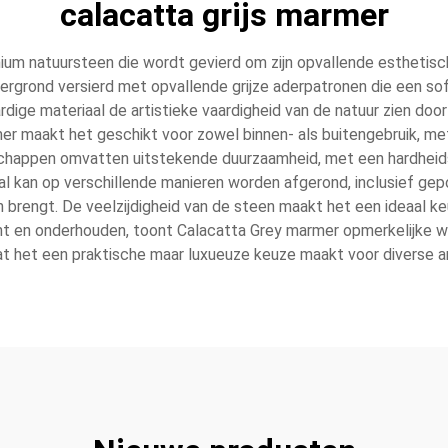
calacatta grijs marmer
um natuursteen die wordt gevierd om zijn opvallende esthetisch
rgrond versierd met opvallende grijze aderpatronen die een sofis
ge materiaal de artistieke vaardigheid van de natuur zien door z
er maakt het geschikt voor zowel binnen- als buitengebruik, me
schappen omvatten uitstekende duurzaamheid, met een hardheid
aal kan op verschillende manieren worden afgerond, inclusief gepo
en brengt. De veelzijdigheid van de steen maakt het een ideaal 
 en onderhouden, toont Calacatta Grey marmer opmerkelijke weers
 wat het een praktische maar luxueuze keuze maakt voor diverse 