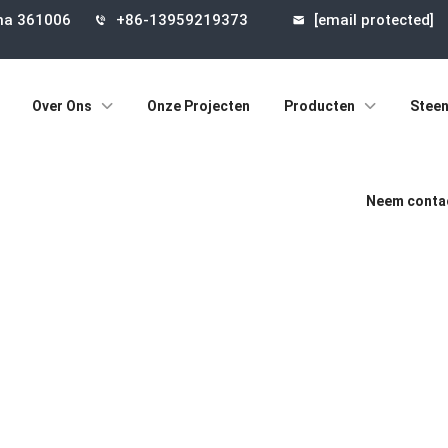
ina 361006
+86-13959219373
[email protected]
Over Ons
Onze Projecten
Producten
Steen
Neem contac