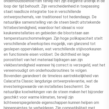
onderhoudsbehoeften terwijl het zijn elegante uiterlijk in de
loop der tijd behoudt. Zijn verscheidenheid in toepassing
staat naadloze integratie toe in verschillende
ontwerpschema's, van traditioneel tot hedendaags. De
natuurlijke samenstelling van de steen biedt uitstekende
hittebestendigheid, waardoor het ideaal is voor
keukeninstallaties en gebieden die blootstaan aan
temperatuurschommelingen. Zijn hoge polikapaciteit stelt
verschillende afwerkopties mogelijk, van glanzend tot
geslepen oppervlakken, wat verschillende stijlvoorkeuren
en functionele eisen voldoet. De dichtheid en lage
porosititeit van het materiaal bijdragen aan zijn
vlekbestendigheid wanneer hij correct is verzegeld, wat het
vereenvoudigt om onderhoudsroutines te volgen.
Bovendien garandeert de timeless aantrekkelijkheid van
Calacatta Classic langdurige ontwerprelevantie, wat de
investeringswaarde van installaties beschermt. De
natuurlijke koelwirkingen van de steen maken het bijzonder
geschikt voor warme klimaten, terwijl zijn
lichtweerspiegelende eigenschappen kunnen helpen om
binnenruimtes te verhelderen. Zijn compatibiliteit met