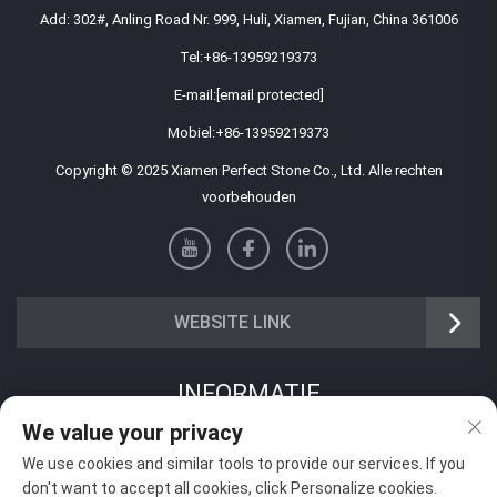
Add: 302#, Anling Road Nr. 999, Huli, Xiamen, Fujian, China 361006
Tel:
+86-13959219373
E-mail:
[email protected]
Mobiel:
+86-13959219373
Copyright © 2025 Xiamen Perfect Stone Co., Ltd. Alle rechten
voorbehouden
WEBSITE LINK
INFORMATIE
We value your privacy
Meld je aan om onze wekelijkse nieuwsbrief te ontvangen
We use cookies and similar tools to provide our services. If you
don't want to accept all cookies, click Personalize cookies.