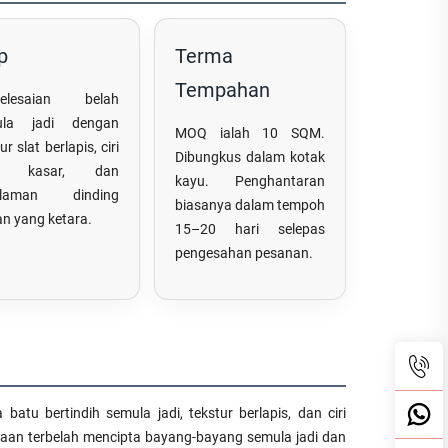
p
Terma
Tempahan
yelesaian belah
ula jadi dengan
MOQ ialah 10 SQM.
ur slat berlapis, ciri
Dibungkus dalam kotak
u kasar, dan
kayu. Penghantaran
alaman dinding
biasanya dalam tempoh
an yang ketara.
15–20 hari selepas
pengesahan pesanan.
atu bertindih semula jadi, tekstur berlapis, dan ciri
kaan terbelah mencipta bayang-bayang semula jadi dan