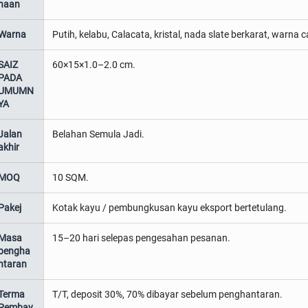
naan
Warna
Putih, kelabu, Calacata, kristal, nada slate berkarat, warna 
SAIZ
60×15×1.0–2.0 cm.
PADA
UMUMN
YA
Jalan
Belahan Semula Jadi.
akhir
MOQ
10 SQM.
Pakej
Kotak kayu / pembungkusan kayu eksport bertetulang.
Masa
15–20 hari selepas pengesahan pesanan.
pengha
ntaran
Terma
T/T, deposit 30%, 70% dibayar sebelum penghantaran.
Pembay