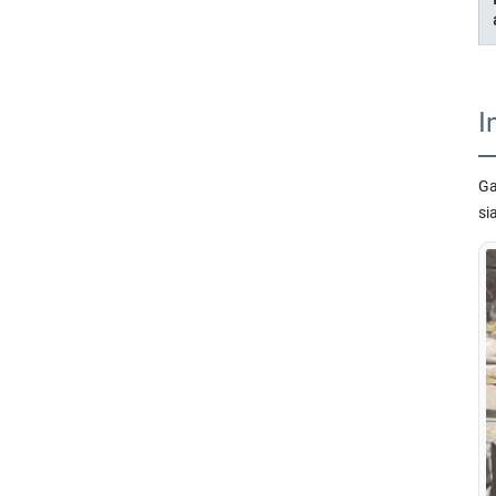
I
Ga
si