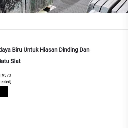
daya Biru Untuk Hiasan Dinding Dan
Batu Slat
219373
tected]