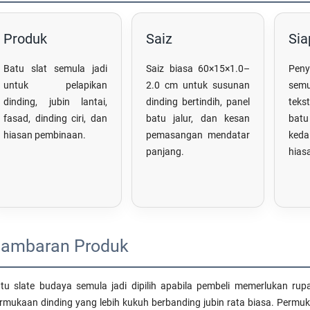
Produk
Saiz
Sia
Batu slat semula jadi
Saiz biasa 60×15×1.0–
Pen
untuk pelapikan
2.0 cm untuk susunan
sem
dinding, jubin lantai,
dinding bertindih, panel
tekst
fasad, dinding ciri, dan
batu jalur, dan kesan
bat
hiasan pembinaan.
pemasangan mendatar
ked
panjang.
hias
ambaran Produk
tu slate budaya semula jadi dipilih apabila pembeli memerlukan rupa b
rmukaan dinding yang lebih kukuh berbanding jubin rata biasa. Permu