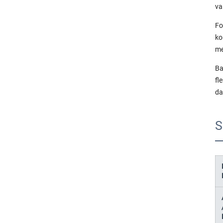
va
Fo
ko
me
Ba
fl
da
S