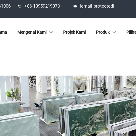
361006
+86-13959219373
[email protected]
ama
Mengenai Kami
Projek Kami
Produk
Pilih