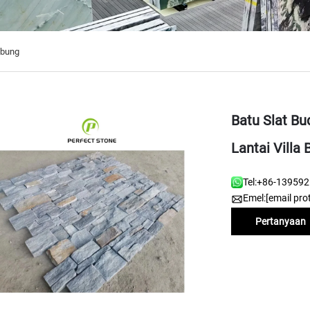
mbung
Batu Slat Bu
Lantai Villa 
Tel:
+86-13959
Emel:
[email pro
Pertanyaan