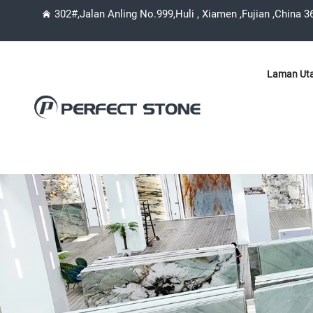
302#,Jalan Anling No.999,Huli , Xiamen ,Fujian ,China 
Laman Ut