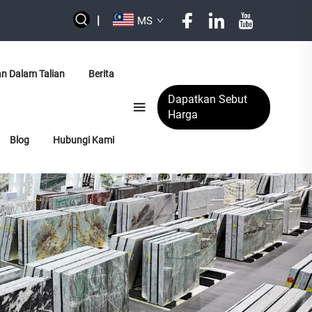
|
MS
an Dalam Talian
Berita
Dapatkan Sebut
Harga
Blog
Hubungi Kami