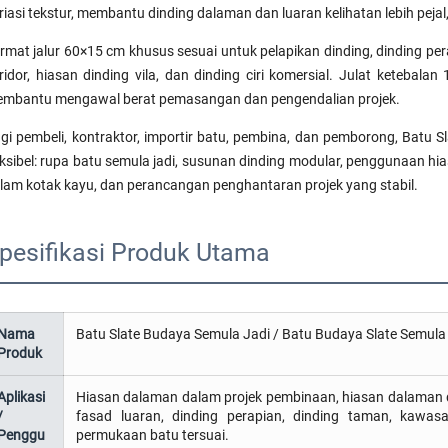
riasi tekstur, membantu dinding dalaman dan luaran kelihatan lebih pejal
rmat jalur 60×15 cm khusus sesuai untuk pelapikan dinding, dinding pera
ridor, hiasan dinding vila, dan dinding ciri komersial. Julat ketebal
mbantu mengawal berat pemasangan dan pengendalian projek.
gi pembeli, kontraktor, importir batu, pembina, dan pemborong, Batu 
eksibel: rupa batu semula jadi, susunan dinding modular, penggunaan 
lam kotak kayu, dan perancangan penghantaran projek yang stabil.
pesifikasi Produk Utama
Nama
Batu Slate Budaya Semula Jadi / Batu Budaya Slate Semula J
Produk
Aplikasi
Hiasan dalaman dalam projek pembinaan, hiasan dalaman dan l
/
fasad luaran, dinding perapian, dinding taman, kawas
Penggu
permukaan batu tersuai.