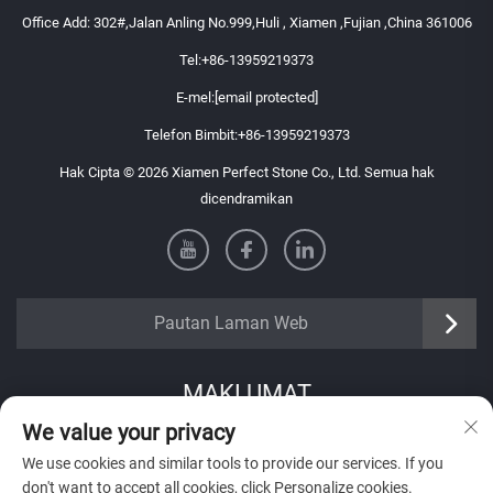
Office Add: 302#,Jalan Anling No.999,Huli , Xiamen ,Fujian ,China 361006
Tel:
+86-13959219373
E-mel:
[email protected]
Telefon Bimbit:
+86-13959219373
Hak Cipta © 2026 Xiamen Perfect Stone Co., Ltd. Semua hak
dicendramikan
Pautan Laman Web
MAKLUMAT
We value your privacy
Daftar untuk menerima buletin mingguan kami
We use cookies and similar tools to provide our services. If you
don't want to accept all cookies, click Personalize cookies.