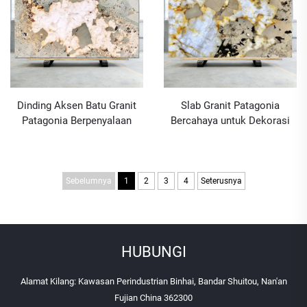
Dinding Aksen Batu Granit
Slab Granit Patagonia
Patagonia Berpenyalaan
Bercahaya untuk Dekorasi
Belakang untuk Hiasan Villa
Villa
Sebelumnya
1
2
3
4
Seterusnya
HUBUNGI
Alamat Kilang: Kawasan Perindustrian Binhai, Bandar Shuitou, Nan'an
Fujian China 362300