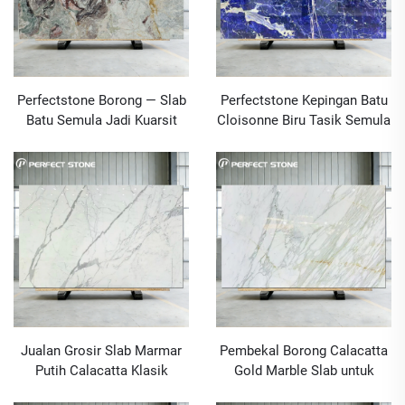
Perfectstone Borong — Slab
Perfectstone Kepingan Batu
Batu Semula Jadi Kuarsit
Cloisonne Biru Tasik Semula
Merah Jambu Empat Musim
Jadi Mewah untuk Vila dan
untuk Kelengkapan Dinding
Hotel Kelas Atas
dan Pembinaan Countertop
Jualan Grosir Slab Marmar
Pembekal Borong Calacatta
Putih Calacatta Klasik
Gold Marble Slab untuk
Dijual