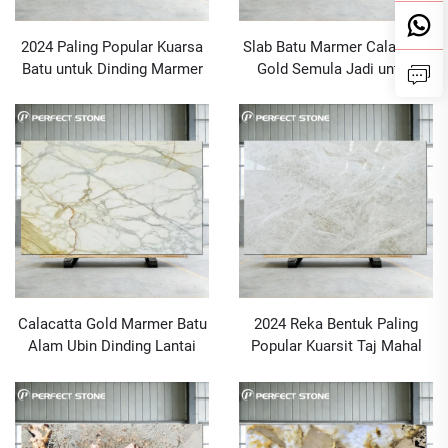
2024 Paling Popular Kuarsa
Slab Batu Marmer Calacatta
Batu untuk Dinding Marmer
Gold Semula Jadi untuk
Dengan MOQ 1 PCS
Meja Dapur, Vanity, Lantai,
Dinding
Calacatta Gold Marmer Batu
2024 Reka Bentuk Paling
Alam Ubin Dinding Lantai
Popular Kuarsit Taj Mahal
Blok Meja Atas Marmer
untuk Projek Marmar
Emas Asal Itali Siena Gold
Australia dan Pembelian
Marmer Slab
Besar