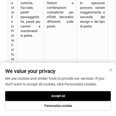
a
rustiche,
finiture e
lo spessore
st
facciate,
combinazioni
possono variare
re
pareti
cromatiche per
maggiormente a
ll
paesaggistic
effetti decorativi
seconda del
e
he, pareti per
differenti sulle
design e del tipo
in
camini e
pareti.
di pietra.
Pi
rivestimenti
et
in pietra.
ra
C
ul
tu
ra
le
We value your privacy
Pi
Bagni,
Dimensioni
Minore
We use cookies and similar tools to provide our services. If you
a
cucine, pareti
uniformi, facile
profondità
don't want to accept all cookies, click Personalize cookies.
st
interne
pulizia, ampie
naturale e
re
standard e
opzioni di design
minore
ll
superfici
e posa
autenticità nella
Accept all
e
moderne
prevedibile.
texture
m
lisce.
stratificata
Personalize cookies
ur
rispetto
al
all’ardesia.