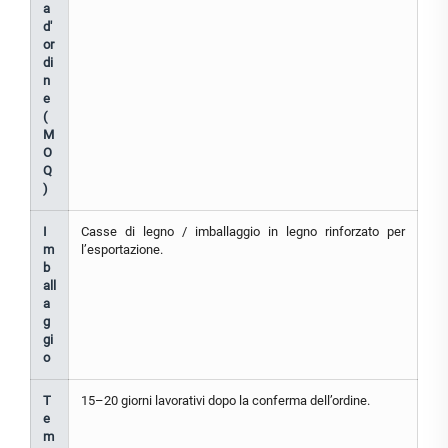
a
d'
or
di
n
e
(
M
O
Q
)
I
Casse di legno / imballaggio in legno rinforzato per
m
l’esportazione.
b
all
a
g
gi
o
T
15–20 giorni lavorativi dopo la conferma dell’ordine.
e
m