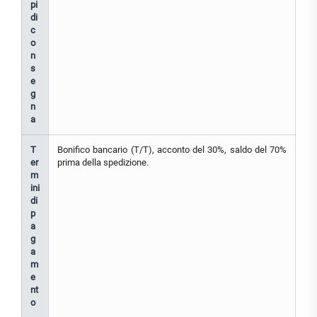
pi
di
c
o
n
s
e
g
n
a
T
Bonifico bancario (T/T), acconto del 30%, saldo del 70%
er
prima della spedizione.
m
ini
di
p
a
g
a
m
e
nt
o