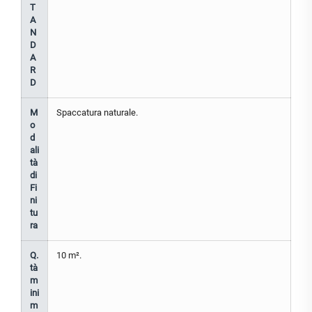
T
A
N
D
A
R
D
M
Spaccatura naturale.
o
d
ali
tà
di
Fi
ni
tu
ra
Q.
10 m².
tà
m
ini
m