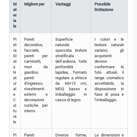
M
Migliore per
Vantaggi
Possibile
at
limitazione
er
ia
le
Pi
Pareti
Superficie
I colori e le
et
decorative,
naturale
texture naturali
ra
facciate,
spaccata, texture
variano; gli
Sl
pareti per
stratificata
acquirenti
at
caminetti,
dell’ardesia, forte
devono
a
muri da
profondità
confermare le
N
giardino,
lapidea, formato
foto attuali, il
at
pareti
regolare a strisce
range cromatico
ur
d’ingresso,
da 60×15 cm,
accettabile, la
al
rivestimenti
MOQ basso e
disposizione in
e
esterni e
imballaggio in
fase di posa e
C
decorazioni
cassa di legno.
l’imballaggio.
ul
rustiche per
tu
interni.
ra
le
Pi
Pareti
Diverse forme,
Le dimensioni e