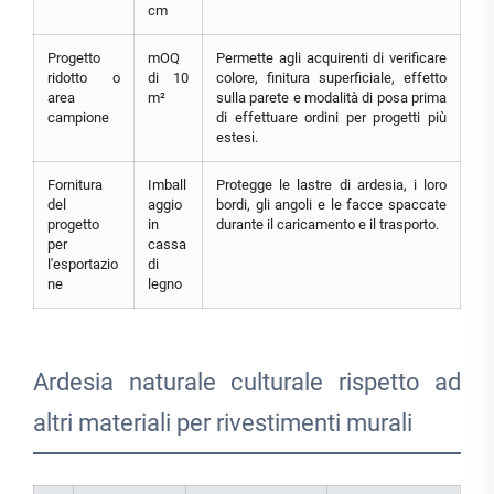
cm
Progetto
mOQ
Permette agli acquirenti di verificare
ridotto o
di 10
colore, finitura superficiale, effetto
area
m²
sulla parete e modalità di posa prima
campione
di effettuare ordini per progetti più
estesi.
Fornitura
Imball
Protegge le lastre di ardesia, i loro
del
aggio
bordi, gli angoli e le facce spaccate
progetto
in
durante il caricamento e il trasporto.
per
cassa
l'esportazio
di
ne
legno
Ardesia naturale culturale rispetto ad
altri materiali per rivestimenti murali