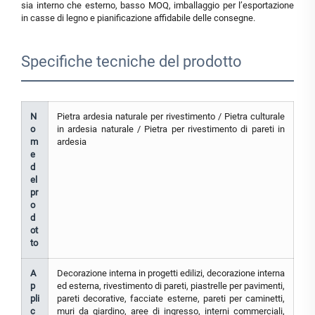
sia interno che esterno, basso MOQ, imballaggio per l’esportazione
in casse di legno e pianificazione affidabile delle consegne.
Specifiche tecniche del prodotto
N
Pietra ardesia naturale per rivestimento / Pietra culturale
o
in ardesia naturale / Pietra per rivestimento di pareti in
m
ardesia
e
d
el
pr
o
d
ot
to
A
Decorazione interna in progetti edilizi, decorazione interna
p
ed esterna, rivestimento di pareti, piastrelle per pavimenti,
pli
pareti decorative, facciate esterne, pareti per caminetti,
c
muri da giardino, aree di ingresso, interni commerciali,