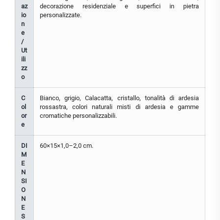
az
decorazione residenziale e superfici in pietra
io
personalizzate.
n
e
/
Ut
ili
zz
o
C
Bianco, grigio, Calacatta, cristallo, tonalità di ardesia
ol
rossastra, colori naturali misti di ardesia e gamme
or
cromatiche personalizzabili.
e
DI
60×15×1,0–2,0 cm.
M
E
N
SI
O
N
E
S