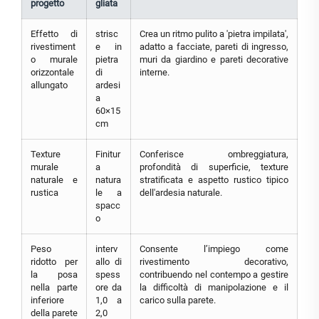
progetto
gliata
Effetto di
strisc
Crea un ritmo pulito a 'pietra impilata',
rivestiment
e in
adatto a facciate, pareti di ingresso,
o murale
pietra
muri da giardino e pareti decorative
orizzontale
di
interne.
allungato
ardesi
a
60×15
cm
Texture
Finitur
Conferisce ombreggiatura,
murale
a
profondità di superficie, texture
naturale e
natura
stratificata e aspetto rustico tipico
rustica
le a
dell'ardesia naturale.
spacc
o
Peso
interv
Consente l’impiego come
ridotto per
allo di
rivestimento decorativo,
la posa
spess
contribuendo nel contempo a gestire
nella parte
ore da
la difficoltà di manipolazione e il
inferiore
1,0 a
carico sulla parete.
della parete
2,0