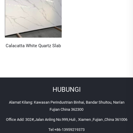
Calacatta White Quartz Slab
HUBUNGI
Alamat Kilang: Kawasan Perindustrian Binhai, Bandar Shuitou, Nan'an
Fujian China 362300
Office Add: 302#,Jalan Anling No.999,Huli , Xiamen ,Fujian ,China 361006
Tel:
+86-13959219373