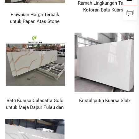
Ramah Lingkungan Tahan
Kotoran Batu Kuarsa
Piawaian Harga Terbaik
Kalacatta Buatan untuk
untuk Papan Atas Stone
Permukaan Meja Dapur Ciri-
Island Calacatta White
ciri Unik untuk Slab
Quartz Saiz 20mm
Direkayasa
Batu Kuarsa Calacatta Gold
Kristal putih Kuarsa Slab
untuk Meja Dapur Pulau dan
Pra-bina dengan Harga
Grosir dan Saiz Disesuaikan