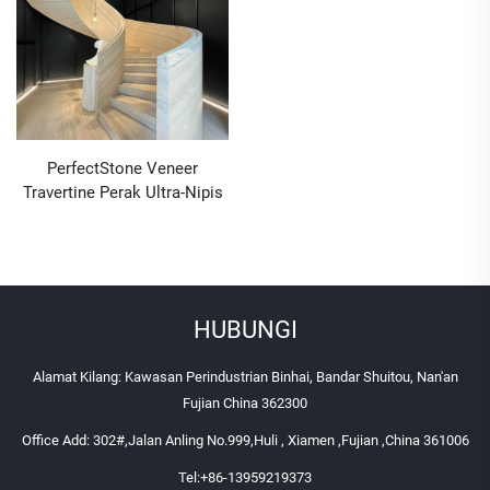
PerfectStone Veneer
Travertine Perak Ultra-Nipis
untuk Tangga Berputar
Dalaman bagi Pembinaan
Hotel dan Vila
HUBUNGI
Alamat Kilang: Kawasan Perindustrian Binhai, Bandar Shuitou, Nan'an
Fujian China 362300
Office Add: 302#,Jalan Anling No.999,Huli , Xiamen ,Fujian ,China 361006
Tel:
+86-13959219373