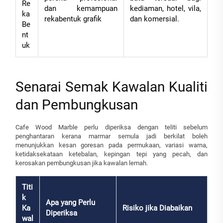
Re
dan kemampuan
kediaman, hotel, vila,
ka
rekabentuk grafik
dan komersial.
Be
nt
uk
Senarai Semak Kawalan Kualiti
dan Pembungkusan
Cafe Wood Marble perlu diperiksa dengan teliti sebelum
penghantaran kerana marmar semula jadi berkilat boleh
menunjukkan kesan goresan pada permukaan, variasi warna,
ketidaksekataan ketebalan, kepingan tepi yang pecah, dan
kerosakan pembungkusan jika kawalan lemah.
Titi
k
Apa yang Perlu
Ka
Risiko jika Diabaikan
Diperiksa
wal