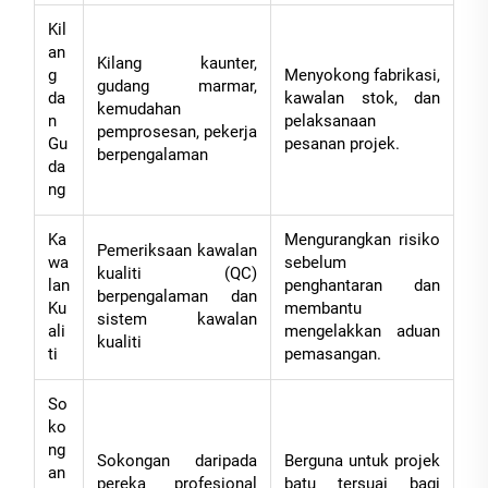
Kil
an
Kilang kaunter,
g
Menyokong fabrikasi,
gudang marmar,
da
kawalan stok, dan
kemudahan
n
pelaksanaan
pemprosesan, pekerja
Gu
pesanan projek.
berpengalaman
da
ng
Ka
Mengurangkan risiko
Pemeriksaan kawalan
wa
sebelum
kualiti (QC)
lan
penghantaran dan
berpengalaman dan
Ku
membantu
sistem kawalan
ali
mengelakkan aduan
kualiti
ti
pemasangan.
So
ko
ng
Sokongan daripada
Berguna untuk projek
an
pereka profesional
batu tersuai bagi