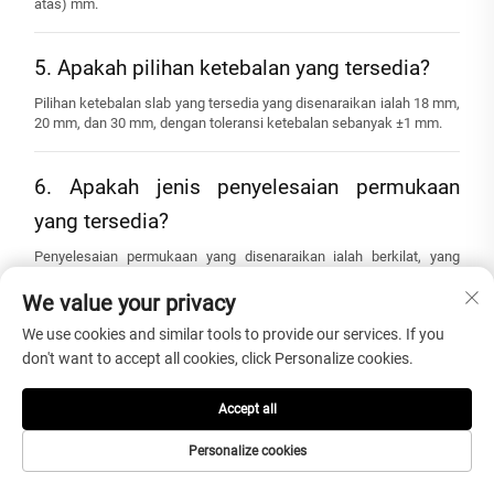
atas) mm.
5. Apakah pilihan ketebalan yang tersedia?
Pilihan ketebalan slab yang tersedia yang disenaraikan ialah 18 mm,
20 mm, dan 30 mm, dengan toleransi ketebalan sebanyak ±1 mm.
6. Apakah jenis penyelesaian permukaan
yang tersedia?
Penyelesaian permukaan yang disenaraikan ialah berkilat, yang
memberikan permukaan marmar semula jadi kilauan licin dan rupa
hiasan.
We value your privacy
We use cookies and similar tools to provide our services. If you
7. Apakah sokongan kualiti dan perkhidmatan
don't want to accept all cookies, click Personalize cookies.
yang disenaraikan?
Accept all
Spesifikasi asal menyenaraikan pemeriksaan kawalan kualiti (QC)
oleh pakar, sijil SGS, ketersediaan sampel, perkhidmatan dalam
Personalize cookies
talian 24 jam, sokongan teknikal dalam talian, bahagian ganti
percuma, pengembalian dan penggantian, serta jaminan lebih