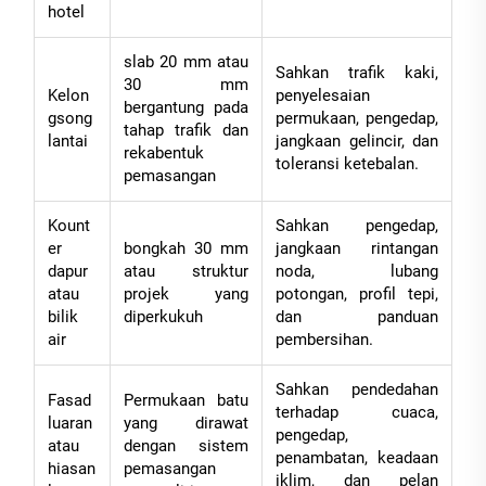
hotel
slab 20 mm atau
Sahkan trafik kaki,
30 mm
Kelon
penyelesaian
bergantung pada
gsong
permukaan, pengedap,
tahap trafik dan
lantai
jangkaan gelincir, dan
rekabentuk
toleransi ketebalan.
pemasangan
Kount
Sahkan pengedap,
er
bongkah 30 mm
jangkaan rintangan
dapur
atau struktur
noda, lubang
atau
projek yang
potongan, profil tepi,
bilik
diperkukuh
dan panduan
air
pembersihan.
Sahkan pendedahan
Fasad
Permukaan batu
terhadap cuaca,
luaran
yang dirawat
pengedap,
atau
dengan sistem
penambatan, keadaan
hiasan
pemasangan
iklim, dan pelan