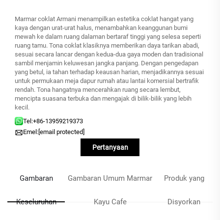
Marmar coklat Armani menampilkan estetika coklat hangat yang
kaya dengan urat-urat halus, menambahkan keanggunan bumi
mewah ke dalam ruang dalaman bertaraf tinggi yang selesa seperti
ruang tamu. Tona coklat klasiknya memberikan daya tarikan abadi,
sesuai secara lancar dengan kedua-dua gaya moden dan tradisional
sambil menjamin keluwesan jangka panjang. Dengan pengedapan
yang betul, ia tahan terhadap keausan harian, menjadikannya sesuai
untuk permukaan meja dapur rumah atau lantai komersial bertrafik
rendah. Tona hangatnya mencerahkan ruang secara lembut,
mencipta suasana terbuka dan mengajak di bilik-bilik yang lebih
kecil.
Tel:
+86-13959219373
Emel:
[email protected]
Pertanyaan
Gambaran
Gambaran Umum Marmar
Produk yang
Keseluruhan
Kayu Cafe
Disyorkan