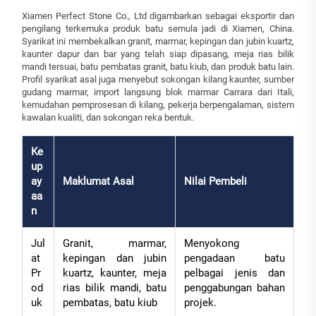
Xiamen Perfect Stone Co., Ltd digambarkan sebagai eksportir dan
pengilang terkemuka produk batu semula jadi di Xiamen, China.
Syarikat ini membekalkan granit, marmar, kepingan dan jubin kuartz,
kaunter dapur dan bar yang telah siap dipasang, meja rias bilik
mandi tersuai, batu pembatas granit, batu kiub, dan produk batu lain.
Profil syarikat asal juga menyebut sokongan kilang kaunter, sumber
gudang marmar, import langsung blok marmar Carrara dari Itali,
kemudahan pemprosesan di kilang, pekerja berpengalaman, sistem
kawalan kualiti, dan sokongan reka bentuk.
Ke
up
ay
Maklumat Asal
Nilai Pembeli
aa
n
Jul
Granit, marmar,
Menyokong
at
kepingan dan jubin
pengadaan batu
Pr
kuartz, kaunter, meja
pelbagai jenis dan
od
rias bilik mandi, batu
penggabungan bahan
uk
pembatas, batu kiub
projek.