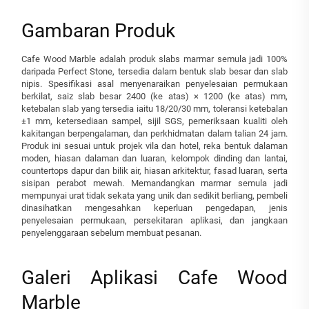
Gambaran Produk
Cafe Wood Marble adalah produk slabs marmar semula jadi 100%
daripada Perfect Stone, tersedia dalam bentuk slab besar dan slab
nipis. Spesifikasi asal menyenaraikan penyelesaian permukaan
berkilat, saiz slab besar 2400 (ke atas) × 1200 (ke atas) mm,
ketebalan slab yang tersedia iaitu 18/20/30 mm, toleransi ketebalan
±1 mm, ketersediaan sampel, sijil SGS, pemeriksaan kualiti oleh
kakitangan berpengalaman, dan perkhidmatan dalam talian 24 jam.
Produk ini sesuai untuk projek vila dan hotel, reka bentuk dalaman
moden, hiasan dalaman dan luaran, kelompok dinding dan lantai,
countertops dapur dan bilik air, hiasan arkitektur, fasad luaran, serta
sisipan perabot mewah. Memandangkan marmar semula jadi
mempunyai urat tidak sekata yang unik dan sedikit berliang, pembeli
dinasihatkan mengesahkan keperluan pengedapan, jenis
penyelesaian permukaan, persekitaran aplikasi, dan jangkaan
penyelenggaraan sebelum membuat pesanan.
Galeri Aplikasi Cafe Wood
Marble