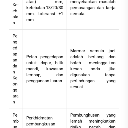
atas) mm,
menyebabkan masalah
Ket
ketebalan 18/20/30
pemasangan dan kerja
eb
mm, toleransi ±1
semula.
ala
mm
n
Pe
ng
ed
Marmar semula jadi
ap
Pelan pengedapan
adalah berliang dan
an
untuk dapur, bilik
boleh meninggalkan
da
mandi, kawasan
kesan noda jika
n
lembap, dan
digunakan tanpa
Kel
penggunaan luaran
perlindungan yang
on
sesuai.
gg
ara
n
Pe
Pembungkusan yang
Perkhidmatan
mb
lemah meningkatkan
pembungkusan
un
risiko pecah dan