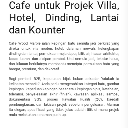
Cafe untuk Projek Villa,
Hotel, Dinding, Lantai
dan Kounter
Cafe Wood Marble ialah kepingan batu semula jadi berkilat yang
direka untuk vila moden, hotel, dalaman mewah, kelengkapan
dinding dan lantai, permukaan meja dapur, bilik air, hiasan arkitektur,
fasad luaran, dan sisipan perabot. Urat semula jadi, tekstur halus,
dan kilauan berkilatnya membantu mencipta permukaan batu yang
hangat, premium, dan dekoratif.
Bagi pembeli B2B, keputusan bijak bukan sekadar ‘Adakah ia
kelihatan menarik?’ Anda perlu mengesahkan kategori batu, gambar
kepingan, keperluan kepingan besar atau kepingan nipis, ketebalan,
toleransi, penyelesaian akhir (finish), kawasan aplikasi, sampel,
dokumentasi SGS, proses kawalan kualiti (QC), kaedah
pembungkusan, dan lukisan projek sebelum pengeluaran. Marmar
itu elegan; spesifikasi yang tidak jelas adalah titik di mana projek
mula melakukan senaman push-up.