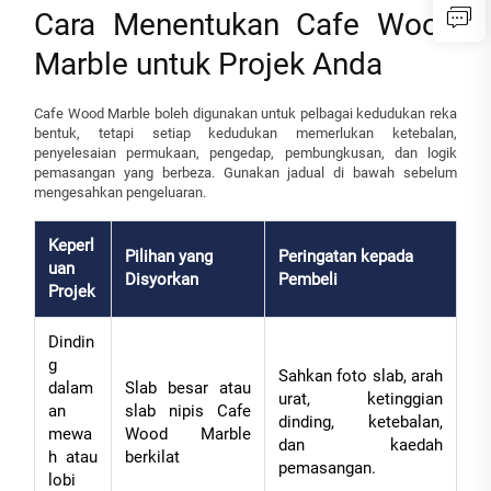
Cara Menentukan Cafe Wood
Marble untuk Projek Anda
Cafe Wood Marble boleh digunakan untuk pelbagai kedudukan reka
bentuk, tetapi setiap kedudukan memerlukan ketebalan,
penyelesaian permukaan, pengedap, pembungkusan, dan logik
pemasangan yang berbeza. Gunakan jadual di bawah sebelum
mengesahkan pengeluaran.
Keperl
Pilihan yang
Peringatan kepada
uan
Disyorkan
Pembeli
Projek
Dindin
g
Sahkan foto slab, arah
dalam
Slab besar atau
urat, ketinggian
an
slab nipis Cafe
dinding, ketebalan,
mewa
Wood Marble
dan kaedah
h atau
berkilat
pemasangan.
lobi