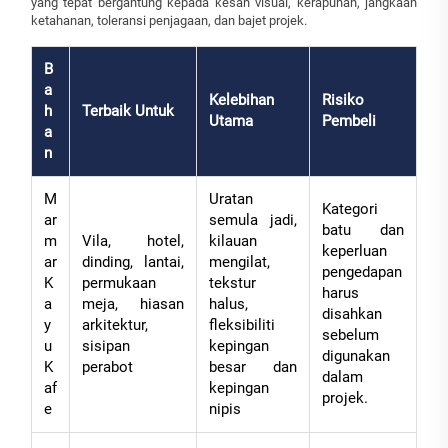
yang tepat bergantung kepada kesan visual, kerapuhan, jangkaan
ketahanan, toleransi penjagaan, dan bajet projek.
B
a
Kelebihan
Risiko
h
Terbaik Untuk
Utama
Pembeli
a
n
M
Uratan
Kategori
ar
semula jadi,
batu dan
m
Vila, hotel,
kilauan
keperluan
ar
dinding, lantai,
mengilat,
pengedapan
K
permukaan
tekstur
harus
a
meja, hiasan
halus,
disahkan
y
arkitektur,
fleksibiliti
sebelum
u
sisipan
kepingan
digunakan
K
perabot
besar dan
dalam
af
kepingan
projek.
e
nipis