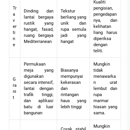
Kualiti
Tr
pengisian,
Dinding dan
Tekstur
a
pengedapan
lantai bergaya
berliang yang
v
nya, dan
rustik yang
unik dan
er
kelihatan
hangat, fasad,
rupa semula
ti
liang harus
ruang bergaya
jadi yang
n
diperiksa
Mediterranean
hangat
e
dengan
teliti.
Permukaan
Mungkin
meja yang
Biasanya
tidak
digunakan
mempunyai
menawarka
G
secara intensif,
kekerasan
n urat
ra
lantai dengan
dan
lembut dan
ni
trafik tinggi,
rintangan
rupa
t
dan aplikasi
haus yang
marmar
batu di luar
lebih tinggi
hiasan yang
bangunan
sama.
Mungkin
Corak stabil