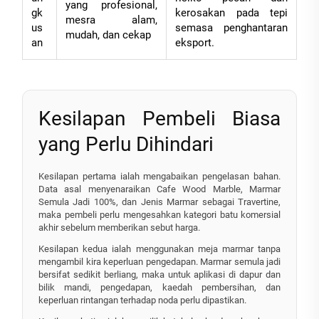
yang profesional,
gk
kerosakan pada tepi
mesra alam,
us
semasa penghantaran
mudah, dan cekap
an
eksport.
Kesilapan Pembeli Biasa
yang Perlu Dihindari
Kesilapan pertama ialah mengabaikan pengelasan bahan.
Data asal menyenaraikan Cafe Wood Marble, Marmar
Semula Jadi 100%, dan Jenis Marmar sebagai Travertine,
maka pembeli perlu mengesahkan kategori batu komersial
akhir sebelum memberikan sebut harga.
Kesilapan kedua ialah menggunakan meja marmar tanpa
mengambil kira keperluan pengedapan. Marmar semula jadi
bersifat sedikit berliang, maka untuk aplikasi di dapur dan
bilik mandi, pengedapan, kaedah pembersihan, dan
keperluan rintangan terhadap noda perlu dipastikan.