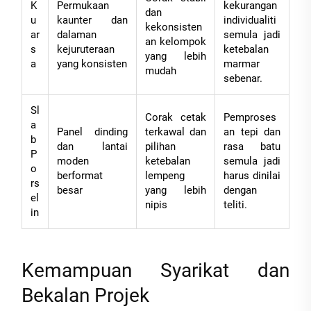
K
Permukaan
kekurangan
dan
u
kaunter dan
individualiti
kekonsisten
ar
dalaman
semula jadi
an kelompok
s
kejuruteraan
ketebalan
yang lebih
a
yang konsisten
marmar
mudah
sebenar.
Sl
Corak cetak
Pemproses
a
Panel dinding
terkawal dan
an tepi dan
b
dan lantai
pilihan
rasa batu
P
moden
ketebalan
semula jadi
o
berformat
lempeng
harus dinilai
rs
besar
yang lebih
dengan
el
nipis
teliti.
in
Kemampuan Syarikat dan
Bekalan Projek