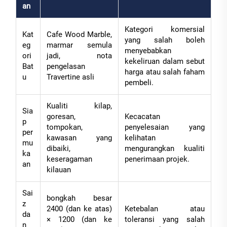
an
Kategori komersial
Kat
Cafe Wood Marble,
yang salah boleh
eg
marmar semula
menyebabkan
ori
jadi, nota
kekeliruan dalam sebut
Bat
pengelasan
harga atau salah faham
u
Travertine asli
pembeli.
Kualiti kilap,
Sia
goresan,
Kecacatan
p
tompokan,
penyelesaian yang
per
kawasan yang
kelihatan
mu
dibaiki,
mengurangkan kualiti
ka
keseragaman
penerimaan projek.
an
kilauan
Sai
bongkah besar
z
2400 (dan ke atas)
Ketebalan atau
da
× 1200 (dan ke
toleransi yang salah
n