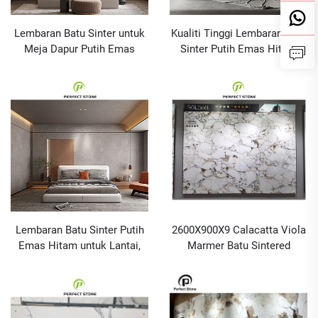
Lembaran Batu Sinter untuk
Kualiti Tinggi Lembaran Batu
Meja Dapur Putih Emas
Sinter Putih Emas Hitam
Hitam untuk Lantai, Bilik Air,
untuk Lantai, Bilik Air,
Dinding
Dinding, Meja Mandi dan
Batu Sinter Buatan
Lembaran Batu Sinter Putih
2600X900X9 Calacatta Viola
Emas Hitam untuk Lantai,
Marmer Batu Sintered
Bilik Air, Dinding dan Meja
Calacatta Viola Marmer
Dapur
Dinding Batu