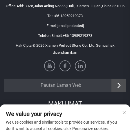
Office Add: 302#,Jalan Anling No.999,Huli , Xiamen ,Fujian ,China 361006
Tel:
+86-13959219373
E-mel:
[email protected]
Telefon Bimbit:
+86-13959219373
Hak Cipta © 2026 Xiamen Perfect Stone Co., Ltd. Semua hak
dicendramikan
Pautan Laman Web
MAKLUMAT
We value your privacy
Daftar untuk menerima buletin mingguan kami
We use cookies and similar tools to provide our services. If you
don't want to accept all cookies, click Personalize cookies.