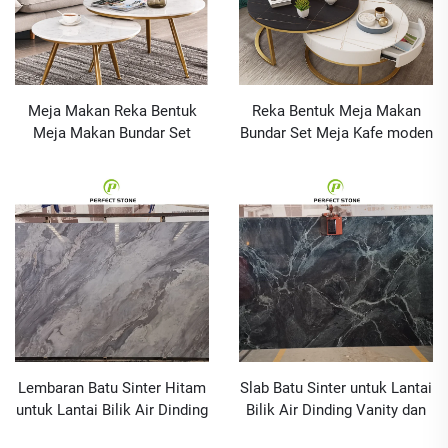
Meja Makan Reka Bentuk
Reka Bentuk Meja Makan
Meja Makan Bundar Set
Bundar Set Meja Kafe moden
Meja Kopi moden Perabot
Perabot Kelabu Batu Sinter
Kelabu Batu Disinter
untuk Meja dan Kerusi
Makan
Lembaran Batu Sinter Hitam
Slab Batu Sinter untuk Lantai
untuk Lantai Bilik Air Dinding
Bilik Air Dinding Vanity dan
Meja Mandi dan Tapak Dapur
Meja Dapur