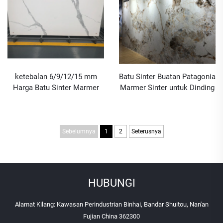
ketebalan 6/9/12/15 mm
Batu Sinter Buatan Patagonia
Harga Batu Sinter Marmer
Marmer Sinter untuk Dinding
Calacatta Murah
Latar Belakang
Sebelumnya
1
2
Seterusnya
HUBUNGI
Alamat Kilang: Kawasan Perindustrian Binhai, Bandar Shuitou, Nan'an
Fujian China 362300