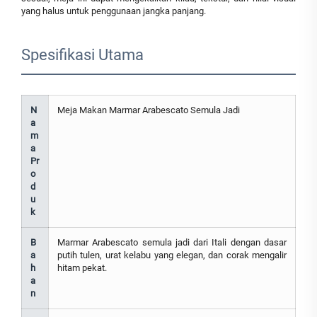
yang halus untuk penggunaan jangka panjang.
Spesifikasi Utama
N
Meja Makan Marmar Arabescato Semula Jadi
a
m
a
Pr
o
d
u
k
B
Marmar Arabescato semula jadi dari Itali dengan dasar
a
putih tulen, urat kelabu yang elegan, dan corak mengalir
h
hitam pekat.
a
n