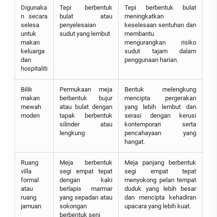
Digunaka
Tepi berbentuk
Tepi berbentuk bulat
n secara
bulat atau
meningkatkan
selesa
penyelesaian
keselesaan sentuhan dan
untuk
sudut yang lembut
membantu
makan
mengurangkan risiko
keluarga
sudut tajam dalam
dan
penggunaan harian.
hospitaliti
Bilik
Permukaan meja
Bentuk melengkung
makan
berbentuk bujur
mencipta pergerakan
mewah
atau bulat dengan
yang lebih lembut dan
moden
tapak berbentuk
serasi dengan kerusi
silinder atau
kontemporari serta
lengkung
pencahayaan yang
hangat.
Ruang
Meja berbentuk
Meja panjang berbentuk
villa
segi empat tepat
segi empat tepat
formal
dengan kaki
menyokong pelan tempat
atau
berlapis marmar
duduk yang lebih besar
ruang
yang sepadan atau
dan mencipta kehadiran
jamuan
sokongan
upacara yang lebih kuat.
berbentuk seni