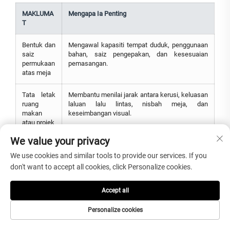
MAKLUMA
Mengapa Ia Penting
T
Bentuk dan
Mengawal kapasiti tempat duduk, penggunaan
saiz
bahan, saiz pengepakan, dan kesesuaian
permukaan
pemasangan.
atas meja
Tata letak
Membantu menilai jarak antara kerusi, keluasan
ruang
laluan lalu lintas, nisbah meja, dan
makan
keseimbangan visual.
atau projek
We value your privacy
Gaya urat
Tapak putih, urat kelabu, urat hitam, dan arah
marmar
corak mengalir mempengaruhi rupa artistik
We use cookies and similar tools to provide our services. If you
Arabescato
akhir.
don't want to accept all cookies, click Personalize cookies.
yang
diutamaka
n
Accept all
Personalize cookies
Reka
Menentukan kestabilan, ruang kaki, gaya visual,
bentuk
taburan berat, dan kerumitan pengeluaran.