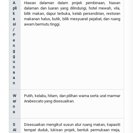
A
Hiasan dalaman dalam projek pembinaan, hiasan
pli
dalaman dan luaran yang dilindungi, hotel mewah, vila,
k
bilik makan, dapur terbuka, kelab persendirian, restoran
a
makanan halus, butik, bilik mesyuarat pejabat, dan ruang
si
awam bermutu tinggi.
/
P
e
n
g
g
u
n
a
a
n
W
Putih, kelabu, hitam, dan pilihan warna serta urat marmar
ar
Arabescato yang disesuaikan.
n
a
S
Disesuaikan mengikut susun atur ruang makan, kapasiti
AI
tempat duduk, lukisan projek, bentuk permukaan meja,