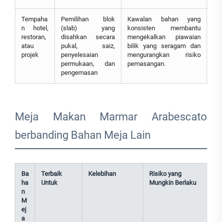
Tempaha
Pemilihan blok
Kawalan bahan yang
n hotel,
(slab) yang
konsisten membantu
restoran,
disahkan secara
mengekalkan piawaian
atau
pukal, saiz,
bilik yang seragam dan
projek
penyelesaian
mengurangkan risiko
permukaan, dan
pemasangan.
pengemasan
Meja Makan Marmar Arabescato
berbanding Bahan Meja Lain
Ba
Terbaik
Kelebihan
Risiko yang
ha
Untuk
Mungkin Berlaku
n
M
ej
a