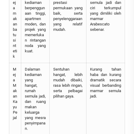
ej
kediaman
prestasi
semula jadi dan
a
berpenggun
permukaan yang
ciri terkumpul
m
aan tinggi,
baik, serta
yang dimiliki oleh
ak
apartmen
penyelenggaraan
marmar
an
moden, dan
yang relatif
Arabescato
ba
projek yang
mudah.
sebenar.
tu
memerluka
si
n rintangan
nt
noda yang
eti
kuat.
k
M
Dalaman
Sentuhan
Kurang tahan
ej
kediaman
hangat, lebih
haba dan kurang
a
yang
mudah dibaiki,
dramatik secara
M
hangat,
rasa lebih ringan,
visual berbanding
ak
rumah
serta pelbagai
marmar semula
an
semula jadi,
pilihan gaya.
jadi.
Ka
dan ruang
yu
makan
Pe
keluarga
jal
yang mesra
penyimpana
n.