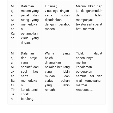
M
Dalaman
Lutsinar,
Menunjukkan cap
ej
moden yang
visualnya ringan,
jari dengan mudah
a
padat dan
serta mudah
dan tidak
M
ruang yang
dipadankan
mempunyai
ak
memerluka
dengan perabot
tekstur serta berat
an
n
moden.
batu marmar.
Ka
penampilan
ca
visual yang
ringan.
M
Dalaman
Warna yang
Tidak dapat
ej
dan projek
boleh
sepenuhnya
a
yang
diramalkan,
meniru
M
sensitif dari
bekalan berulang
kedalaman,
ak
segi kos
yang lebih
pergerakan
an
serta
mudah, dan
semula jadi, dan
Ba
memerluka
variasi bahan
nilai kemewahan
tu
n
yang lebih
marmar
Tir
konsistensi
rendah.
Arabescato.
ua
corak
n
berulang.