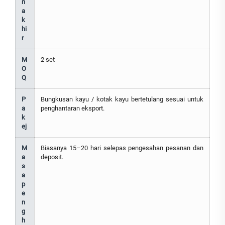
n
a
k
hi
r
M
2 set
O
Q
P
Bungkusan kayu / kotak kayu bertetulang sesuai untuk
a
penghantaran eksport.
k
ej
M
Biasanya 15–20 hari selepas pengesahan pesanan dan
a
deposit.
s
a
p
e
n
g
h