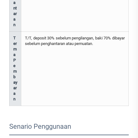
a
nt
ar
a
n
T
T/T, deposit 30% sebelum pengilangan, baki 70% dibayar
er
sebelum penghantaran atau pemuatan.
m
a
P
e
m
b
ay
ar
a
n
Senario Penggunaan