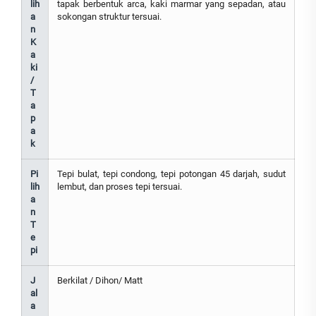
lih
tapak berbentuk arca, kaki marmar yang sepadan, atau
a
sokongan struktur tersuai.
n
K
a
ki
/
T
a
p
a
k
Pi
Tepi bulat, tepi condong, tepi potongan 45 darjah, sudut
lih
lembut, dan proses tepi tersuai.
a
n
T
e
pi
J
Berkilat / Dihon/ Matt
al
a