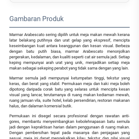
Gambaran Produk
Marmar Arabescato sering dipilih untuk meja makan mewah kerana
latar belakang putihnya dan urat gelap yang ekspresif, mencipta
keseimbangan kuat antara keanggunan dan kesan visual. Berbeza
dengan batu putih biasa, marmar Arabescato menonjolkan
pergerakan, kedalaman, dan kualiti seperti cat air semula jadi. Setiap
keping mempunyai arah urat yang unik, menjadikan setiap meja
makan sebagai sekeping perabot yang tidak sama dengan yang lain.
Marmar semula jadi mempunyai ketumpatan tinggi, tekstur yang
keras, dan berat yang stabil. Permukaan meja dan kaki meja boleh
dipotong daripada corak batu yang selaras untuk mencipta kesan
visual yang lancar, terutamanya di ruang makan kediaman mewah,
ruang jamuan vila, suite hotel, kelab persendirian, restoran makanan
halus, dan dalaman komersial butik.
Permukaan ini disegel secara profesional dengan rawatan anti-
gores, membantu menyeimbangkan kebolehnapasan batu semula
jadi dengan kepraktisan harian dalam penggunaan di ruang makan.
Dengan pembersihan tepat pada masanya dan penjagaan yang
sesuai, meja ini dapat mengekalkan kilau, tekstur, dan nilai visual