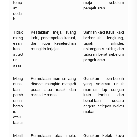
temp
meja sebelum
at
pengeluaran.
dudu
k
Tidak
Kestabilan meja, ruang
Sahkan kaki lurus, kaki
meng
kaki, penempatan kerusi,
berbentuk lengkung,
esah
dan rupa keseluruhan
tapak silinder,
kan
mungkin terjejas.
sokongan struktur, dan
strukt
taburan berat sebelum
ur
pengeluaran.
asas
Meng
Permukaan marmar yang
Gunakan pembersih
guna
disegel mungkin menjadi
yang selamat untuk
kan
pudar atau rosak dari
marmar, lap dengan
pemb
masa ke masa.
kain lembut, dan
ersih
bersihkan secara
beras
segera selepas waktu
id
makan.
atau
kasar
Menji
Permukaan atas meja,
Gunakan kotak kayu