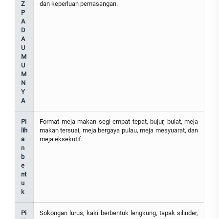
Z
dan keperluan pemasangan.
P
A
D
A
U
M
U
M
N
Y
A
Pi
Format meja makan segi empat tepat, bujur, bulat, meja
lih
makan tersuai, meja bergaya pulau, meja mesyuarat, dan
a
meja eksekutif.
n
b
e
nt
u
k
Pi
Sokongan lurus, kaki berbentuk lengkung, tapak silinder,