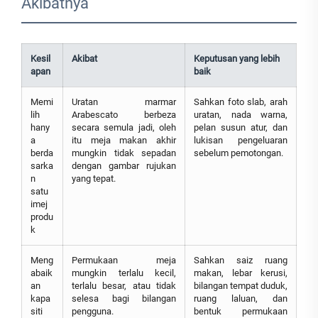
Akibatnya
Kesil
Akibat
Keputusan yang lebih
apan
baik
Memi
Uratan marmar
Sahkan foto slab, arah
lih
Arabescato berbeza
uratan, nada warna,
hany
secara semula jadi, oleh
pelan susun atur, dan
a
itu meja makan akhir
lukisan pengeluaran
berda
mungkin tidak sepadan
sebelum pemotongan.
sarka
dengan gambar rujukan
n
yang tepat.
satu
imej
produ
k
Meng
Permukaan meja
Sahkan saiz ruang
abaik
mungkin terlalu kecil,
makan, lebar kerusi,
an
terlalu besar, atau tidak
bilangan tempat duduk,
kapa
selesa bagi bilangan
ruang laluan, dan
siti
pengguna.
bentuk permukaan