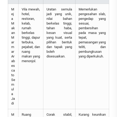
M
Vila mewah,
Uratan semula
Memerlukan
ej
hotel,
jadi yang unik,
pengesahan slab,
a
restoran,
nilai bahan
pengedap yang
M
kelab,
berkelas tinggi,
sesuai,
ak
rumah
tahan haba,
pembersihan
an
berkelas
kesan visual
pada masa yang
M
tinggi, dapur
yang kuat, serta
tepat,
ar
terbuka,
pilihan bentuk
pemasangan yang
m
pejabat, dan
dan tapak yang
teliti, dan
ar
ruang
boleh
pembungkusan
Ar
makan yang
disesuaikan.
yang diperkukuh.
ab
menonjol.
es
ca
to
Se
m
ul
a
Ja
di
M
Ruang
Corak stabil,
Kurang keunikan