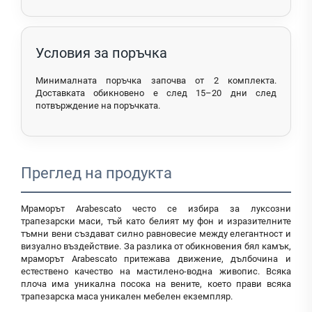
Условия за поръчка
Минималната поръчка започва от 2 комплекта.
Доставката обикновено е след 15–20 дни след
потвърждение на поръчката.
Преглед на продукта
Мраморът Arabescato често се избира за луксозни
трапезарски маси, тъй като белият му фон и изразителните
тъмни вени създават силно равновесие между елегантност и
визуално въздействие. За разлика от обикновения бял камък,
мраморът Arabescato притежава движение, дълбочина и
естествено качество на мастилено-водна живопис. Всяка
плоча има уникална посока на вените, което прави всяка
трапезарска маса уникален мебелен екземпляр.