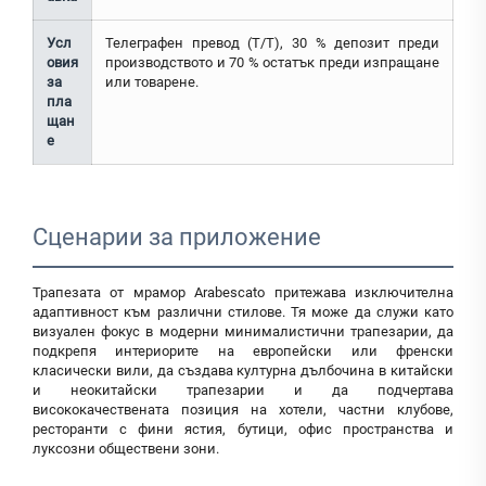
Усл
Телеграфен превод (T/T), 30 % депозит преди
овия
производството и 70 % остатък преди изпращане
за
или товарене.
пла
щан
е
Сценарии за приложение
Трапезата от мрамор Arabescato притежава изключителна
адаптивност към различни стилове. Тя може да служи като
визуален фокус в модерни минималистични трапезарии, да
подкрепя интериорите на европейски или френски
класически вили, да създава културна дълбочина в китайски
и неокитайски трапезарии и да подчертава
висококачествената позиция на хотели, частни клубове,
ресторанти с фини ястия, бутици, офис пространства и
луксозни обществени зони.