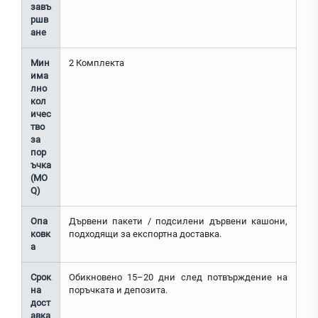
завъ
ршв
ане
Мин
2 Комплекта
има
лно
кол
ичес
тво
за
пор
ъчка
(MO
Q)
Опа
Дървени пакети / подсилени дървени кашони,
ковк
подходящи за експортна доставка.
а
Срок
Обикновено 15–20 дни след потвърждение на
на
поръчката и депозита.
дост
авка