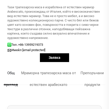
Тази трапезарска маса е изработена от естествен мрамор
Arabescato, произхождащ от Италия, който е висококачествен
вид естествен мрамор. Това не е просто мебел, а и високо
художествено колекционерско парче. С чисто бял или бежов
цвят като основен фон, повърхността е покрита с сиво-черни
текстури в различни отсенки, наподобяващи пейзажна
картина, което създава силно визуално впечатление и
художествено напрежение.
Тел.:
+86-13959219373
Имейл:
[email protected]
Заявка
Общ
Мраморна трапезарска маса от
Препоръчани
преглед
естествен арабескато
продукти