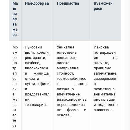
Ма
Най-добър за
Предимства
Възможен
те
риск
ри
ал
за
ма
са
Мр
Луксозни
Уникална
Изисква
ам
вили, хотели,
естествена
потвържден
ор
ресторанти,
венозност,
ие на
на
клубове,
висока
плочата,
тр
висококласн
материална
правилно
ап
и жилища,
стойност,
запечатване,
ез
открити
термостабилнос
своевременн
ар
кухни, офиси
т, силно
о
ск
и
визуално
почистване,
а
представител
впечатление,
внимателна
ма
ни
възможности за
инсталация
са
трапезарии.
персонализира
и подсилено
от
на форма и
опаковане.
ес
основа.
те
ст