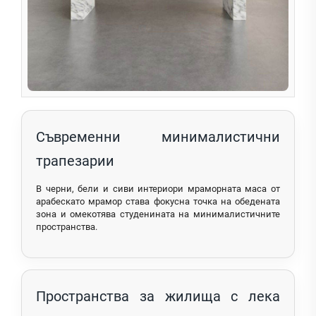
Съвременни минималистични
трапезарии
В черни, бели и сиви интериори мраморната маса от
арабескато мрамор става фокусна точка на обедената
зона и омекотява студенината на минималистичните
пространства.
Пространства за жилища с лека