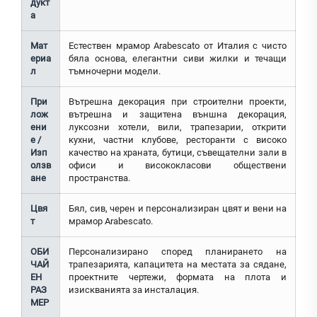
дукт
а
Мат
Естествен мрамор Arabescato от Италия с чисто
ериа
бяла основа, елегантни сиви жилки и течащи
л
тъмночерни модели.
При
Вътрешна декорация при строителни проекти,
лож
вътрешна и защитена външна декорация,
ени
луксозни хотели, вили, трапезарии, открити
е /
кухни, частни клубове, ресторанти с високо
Изп
качество на храната, бутици, съвещателни зали в
олзв
офиси и висококласови обществени
ане
пространства.
Цвя
Бял, сив, черен и персонализиран цвят и вени на
т
мрамор Arabescato.
ОБИ
Персонализирано според планирането на
ЧАЙ
трапезарията, капацитета на местата за сядане,
ЕН
проектните чертежи, формата на плота и
РАЗ
изискванията за инсталация.
МЕР