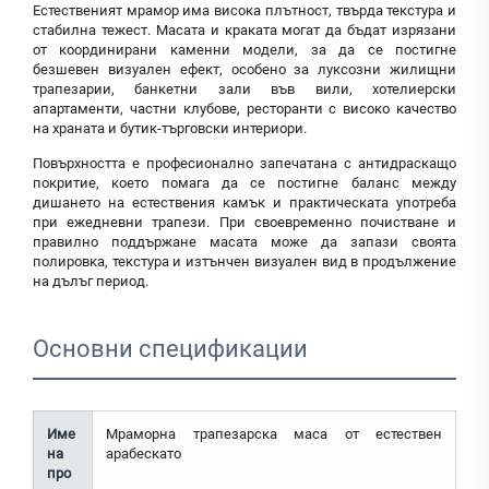
Естественият мрамор има висока плътност, твърда текстура и
стабилна тежест. Масата и краката могат да бъдат изрязани
от координирани каменни модели, за да се постигне
безшевен визуален ефект, особено за луксозни жилищни
трапезарии, банкетни зали във вили, хотелиерски
апартаменти, частни клубове, ресторанти с високо качество
на храната и бутик-търговски интериори.
Повърхността е професионално запечатана с антидраскащо
покритие, което помага да се постигне баланс между
дишането на естествения камък и практическата употреба
при ежедневни трапези. При своевременно почистване и
правилно поддържане масата може да запази своята
полировка, текстура и изтънчен визуален вид в продължение
на дълъг период.
Основни спецификации
Име
Мраморна трапезарска маса от естествен
на
арабескато
про