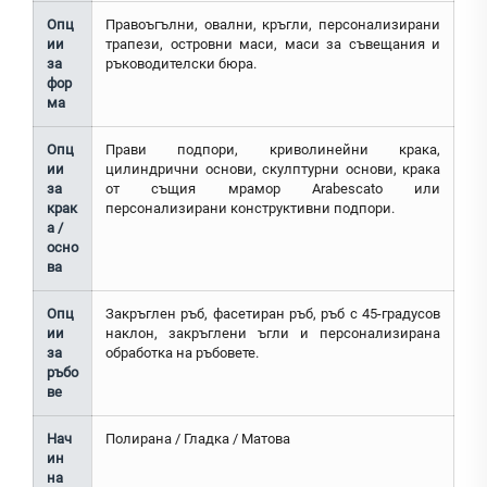
Опц
Правоъгълни, овални, кръгли, персонализирани
ии
трапези, островни маси, маси за съвещания и
за
ръководителски бюра.
фор
ма
Опц
Прави подпори, криволинейни крака,
ии
цилиндрични основи, скулптурни основи, крака
за
от същия мрамор Arabescato или
крак
персонализирани конструктивни подпори.
а /
осно
ва
Опц
Закръглен ръб, фасетиран ръб, ръб с 45-градусов
ии
наклон, закръглени ъгли и персонализирана
за
обработка на ръбовете.
ръбо
ве
Нач
Полирана / Гладка / Матова
ин
на