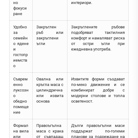
но
интериори.
фокуси
ране
Удобно
Закръглен
Закръглените ръбове
за
ръб или
подобряват тактилния
семейн
закръглени
комфорт и намаляват риска
о ядене
ъгли
от остри ъгли при
и
ежедневна употреба.
гостопр
иемств
о
Съврем
Овална или
Извитите форми създават
енно
кръгла маса с
по-меко движение и се
луксозн
цилиндрична
комбинират добре с
о
или извита
модерни столове и топла
обедно
основа
осветеност.
помеще
ние
Формал
Правоъгълна
Дълги правоъгълни маси
на вила
маса с крака
поддържат по-големи
или
от съвпадащ
планове за подреждане на