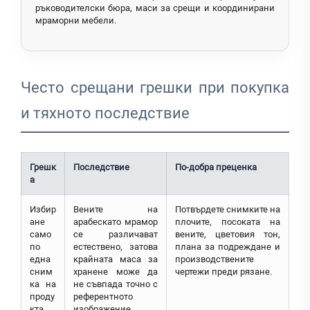
ръководителски бюра, маси за срещи и координирани
мраморни мебели.
Често срещани грешки при покупка
и тяхното последствие
Грешк
Последствие
По-добра преценка
а
Избир
Вените на
Потвърдете снимките на
ане
арабескато мрамор
плочите, посоката на
само
се различават
вените, цветовия тон,
по
естествено, затова
плана за подреждане и
една
крайната маса за
производствените
сним
хранене може да
чертежи преди рязане.
ка на
не съвпада точно с
проду
референтното
кта
изображение.