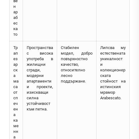
ве
н
ар
аб
ес
ка
то
Тр
Пространства
Стабилен
Липсва му
ап
с висока
модел, добро
естествената
ез
употреба в
повърхностно
уникалност
ар
жилищни
качество,
и
ск
сгради,
относително
колекционер
а
модерни
лесно
ската
ма
апартаменти
поддържане.
стойност на
са
и проекти,
истинския
от
изискващи
мрамор
сп
силна
Arabescato.
еч
устойчивост
ен
към петна.
а
ка
ме
нн
а