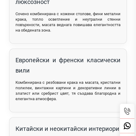
люксозност
Сочено комбинирана с кожени столове, фини метални
крака, топло осветление и неутрални стенни
повърхности, масата веднага повишава елегантността
на обедената зона.
Европейски и френски класически
вили
Комбинирана с резбовани крака на масата, кристални
полилеи, винтажни картини и декоративни линии в
златист или сребрист цвят, тя създава благородна и
елегантна атмосфера.
Китайски и неокитайски интериори