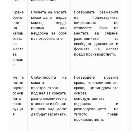
Прене
Плочата на масата
Потвърдете размерите
брегв
може да е твърде
на трапезарията,
ане
малка, твърде
широчината на
на
голяма или
столовете, броя на
капац
неудобна за броя
местата за сядане,
итета
на потребителите.
разстоянието за
за
свободно движение и
места
формата на масата
за
преди производството.
сядан
е
Не е
Стабилността на
Потвърдете правите
потвъ
масата,
крака, криволинейните
рдена
пространството
крака, цилиндричната
основ
под нея за краката,
основа,
ната
разположението на
конструктивната
конст
столовете и общият
подкрепа и
рукци
външен вид могат
разпределението на
я
да бъдат засегнати.
теглото преди
производството.