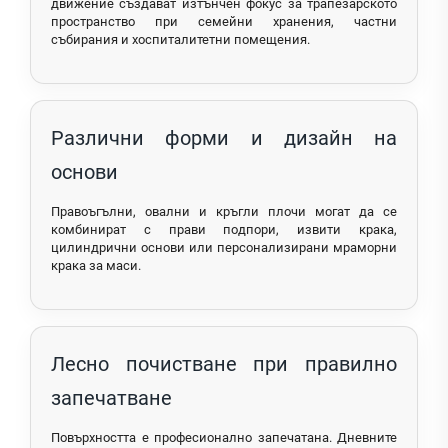
движение създават изтънчен фокус за трапезарското
пространство при семейни хранения, частни
събирания и хоспиталитетни помещения.
Различни форми и дизайн на
основи
Правоъгълни, овални и кръгли плочи могат да се
комбинират с прави подпори, извити крака,
цилиндрични основи или персонализирани мраморни
крака за маси.
Лесно почистване при правилно
запечатване
Повърхността е професионално запечатана. Дневните