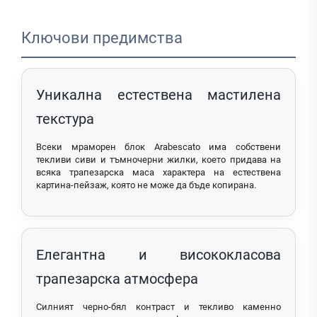
Ключови предимства
Уникална естествена мастилена
текстура
Всеки мраморен блок Arabescato има собствени
текливи сиви и тъмночерни жилки, което придава на
всяка трапезарска маса характера на естествена
картина-пейзаж, която не може да бъде копирана.
Елегантна и висококласова
трапезарска атмосфера
Силният черно-бял контраст и текливо каменно