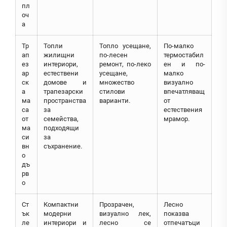
пл
оч
а
Тр
Топли
Топло усещане,
По-малко
ап
жилищни
по-лесен
термостабил
ез
интериори,
ремонт, по-леко
ен и по-
ар
естествени
усещане,
малко
ск
домове и
множество
визуално
а
трапезарски
стилови
впечатляващ
ма
пространства
варианти.
от
са
за
естествения
от
семейства,
мрамор.
ма
подходящи
си
за
вн
съхранение.
о
дъ
рв
о
Ст
Компактни
Прозрачен,
Лесно
ък
модерни
визуално лек,
показва
ле
интериори и
лесно се
отпечатъци