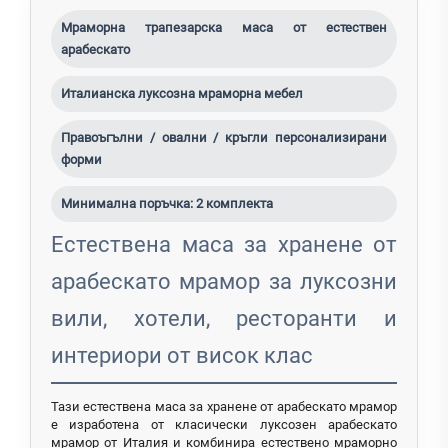
Мраморна трапезарска маса от естествен
арабескато
Италианска луксозна мраморна мебел
Правоъгълни / овални / кръгли персонализирани
форми
Минимална поръчка: 2 комплекта
Естествена маса за хранене от
арабескато мрамор за луксозни
вили, хотели, ресторанти и
интериори от висок клас
Тази естествена маса за хранене от арабескато мрамор
е изработена от класически луксозен арабескато
мрамор от Италия и комбинира естествено мраморно