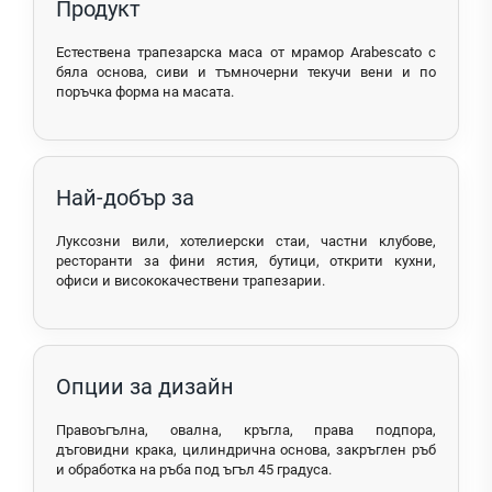
Продукт
Естествена трапезарска маса от мрамор Arabescato с
бяла основа, сиви и тъмночерни текучи вени и по
поръчка форма на масата.
Най-добър за
Луксозни вили, хотелиерски стаи, частни клубове,
ресторанти за фини ястия, бутици, открити кухни,
офиси и висококачествени трапезарии.
Опции за дизайн
Правоъгълна, овална, кръгла, права подпора,
дъговидни крака, цилиндрична основа, закръглен ръб
и обработка на ръба под ъгъл 45 градуса.