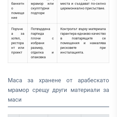
банкетн
мрамор или
места и създават по-силно
о
скулптурни
церемониално присъствие.
помеще
подпори
ние
Поръчк
Потвърдена
Контролът върху материала
а за
партида
гарантира еднакво качество
хотел,
плочи с
в повтарящите се
рестора
избрани
помещения и намалява
нт или
размер,
рисковете при
проект
отделка и
инсталацията.
опаковка
Маса за хранене от арабескато
мрамор срещу други материали за
маси