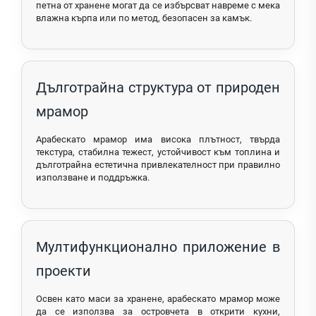
петна от хранене могат да се избърсват навреме с мека
влажна кърпа или по метод, безопасен за камък.
Дълготрайна структура от природен
мрамор
Арабескато мрамор има висока плътност, твърда
текстура, стабилна тежест, устойчивост към топлина и
дълготрайна естетична привлекателност при правилно
използване и поддръжка.
Мултифункционално приложение в
проекти
Освен като маси за хранене, арабескато мрамор може
да се използва за островчета в открити кухни,