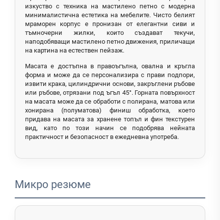
изкуство с техника на мастилено петно с модерна
минималистична естетика на мебелите. Чисто белият
мраморен корпус е пронизан от елегантни сиви и
тъмночерни жилки, които създават текучи,
наподобяващи мастилено петно движения, приличащи
на картина на естествен пейзаж.
Масата е достъпна в правоъгълна, овална и кръгла
форма и може да се персонализира с прави подпори,
извити крака, цилиндрични основи, закръглени ръбове
или ръбове, отрязани под ъгъл 45°. Горната повърхност
на масата може да се обработи с полирана, матова или
хонирана (полуматова) финиш обработка, което
придава на масата за хранене топъл и фин текстурен
вид, като по този начин се подобрява нейната
практичност и безопасност в ежедневна употреба.
Микро резюме