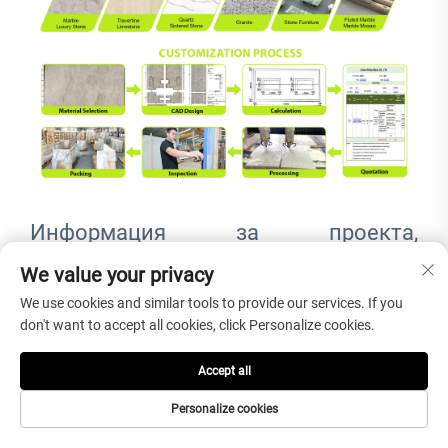
Информация за проекта,
необходима преди предоставяне на
We value your privacy
оферта
We use cookies and similar tools to provide our services. If you
don't want to accept all cookies, click Personalize cookies.
Accept all
ИНФОРМА
Защо има значение
ЦИЯ
Personalize cookies
Форма и
Определя капацитета за места за сядане,