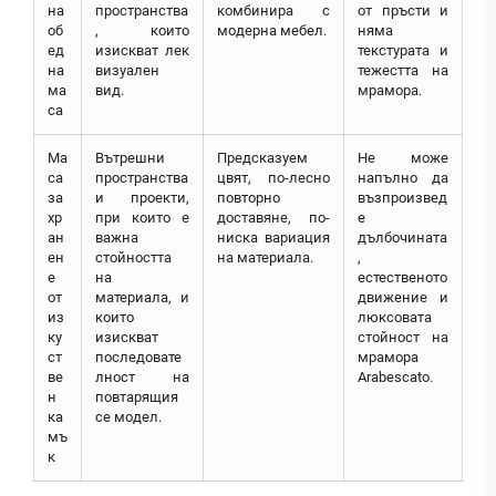
на
пространства
комбинира с
от пръсти и
об
, които
модерна мебел.
няма
ед
изискват лек
текстурата и
на
визуален
тежестта на
ма
вид.
мрамора.
са
Ма
Вътрешни
Предсказуем
Не може
са
пространства
цвят, по-лесно
напълно да
за
и проекти,
повторно
възпроизвед
хр
при които е
доставяне, по-
е
ан
важна
ниска вариация
дълбочината
ен
стойността
на материала.
,
е
на
естественото
от
материала, и
движение и
из
които
люксовата
ку
изискват
стойност на
ст
последовате
мрамора
ве
лност на
Arabescato.
н
повтарящия
ка
се модел.
мъ
к