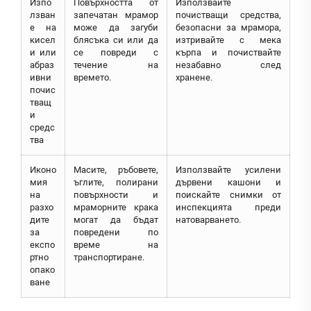
Изпо
Повърхността от
Използвайте
лзван
запечатан мрамор
почистващи средства,
е на
може да загуби
безопасни за мрамора,
кисел
блясъка си или да
изтривайте с мека
и или
се повреди с
кърпа и почиствайте
абраз
течение на
незабавно след
ивни
времето.
хранене.
почис
тващ
и
средс
тва
Иконо
Масите, ръбовете,
Използвайте усилени
мия
ъглите, полирани
дървени кашони и
на
повърхности и
поискайте снимки от
разхо
мраморните крака
инспекцията преди
дите
могат да бъдат
натоварването.
за
повредени по
експо
време на
ртно
транспортиране.
опако
ване