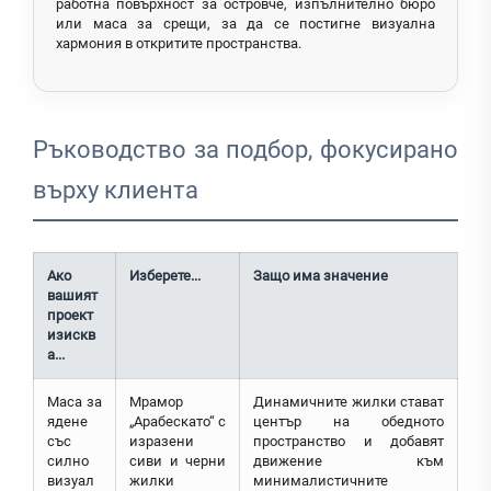
работна повърхност за островче, изпълнително бюро
или маса за срещи, за да се постигне визуална
хармония в откритите пространства.
Ръководство за подбор, фокусирано
върху клиента
Ако
Изберете...
Защо има значение
вашият
проект
изискв
а...
Маса за
Мрамор
Динамичните жилки стават
ядене
„Арабескато“ с
център на обедното
със
изразени
пространство и добавят
силно
сиви и черни
движение към
визуал
жилки
минималистичните