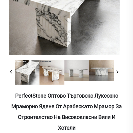
PerfectStone Оптово Търговско Луксозно
Мраморно Ядене От Арабескато Мрамор За
Строителство На Висококласни Вили И
Хотели