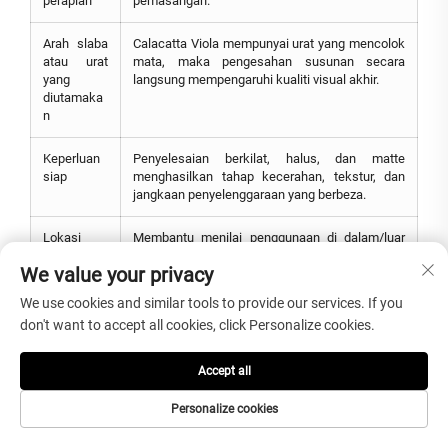
perapian
pemasangan.
Arah slaba
Calacatta Viola mempunyai urat yang mencolok
atau urat
mata, maka pengesahan susunan secara
yang
langsung mempengaruhi kualiti visual akhir.
diutamaka
n
Keperluan
Penyelesaian berkilat, halus, dan matte
siap
menghasilkan tahap kecerahan, tekstur, dan
jangkaan penyelenggaraan yang berbeza.
Lokasi
Membantu menilai penggunaan di dalam/luar
pemasang
bangunan, keadaan dinding, sokongan lantai,
We value your privacy
an
dan kaedah pemasangan.
We use cookies and similar tools to provide our services. If you
Destinasi
Membantu menyusun pembungkusan eksport,
don't want to accept all cookies, click Personalize cookies.
dan masa
pelan penghantaran, dan jadual pemasangan
penghantar
projek.
an
Accept all
Personalize cookies