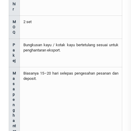
hi
r
M
2 set
O
Q
P
Bungkusan kayu / kotak kayu bertetulang sesuai untuk
a
penghantaran eksport.
k
ej
M
Biasanya 15–20 hari selepas pengesahan pesanan dan
a
deposit.
s
a
p
e
n
g
h
a
nt