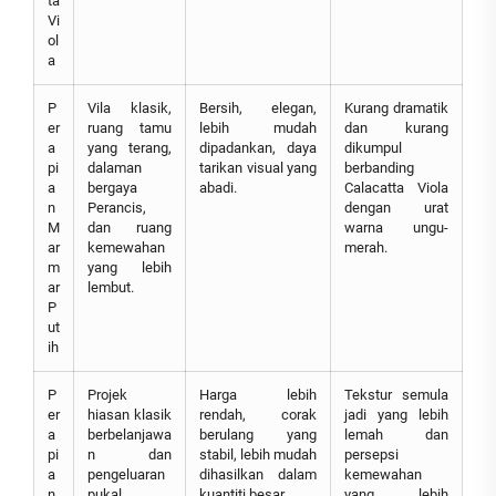
ta
Vi
ol
a
P
Vila klasik,
Bersih, elegan,
Kurang dramatik
er
ruang tamu
lebih mudah
dan kurang
a
yang terang,
dipadankan, daya
dikumpul
pi
dalaman
tarikan visual yang
berbanding
a
bergaya
abadi.
Calacatta Viola
n
Perancis,
dengan urat
M
dan ruang
warna ungu-
ar
kemewahan
merah.
m
yang lebih
ar
lembut.
P
ut
ih
P
Projek
Harga lebih
Tekstur semula
er
hiasan klasik
rendah, corak
jadi yang lebih
a
berbelanjawa
berulang yang
lemah dan
pi
n dan
stabil, lebih mudah
persepsi
a
pengeluaran
dihasilkan dalam
kemewahan
n
pukal.
kuantiti besar.
yang lebih