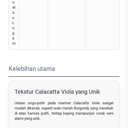
u
at
a
u
L
o
g
a
m
Kelebihan utama
Tekstur Calacatta Viola yang Unik
Uratan ungu-putih pada marmar Calacatta Viola sangat
mudah dikenali, seperti wain merah Burgundy yang merebak
di atas kanvas putih. Setiap keping mempunyai corak seni
alami yang unik.