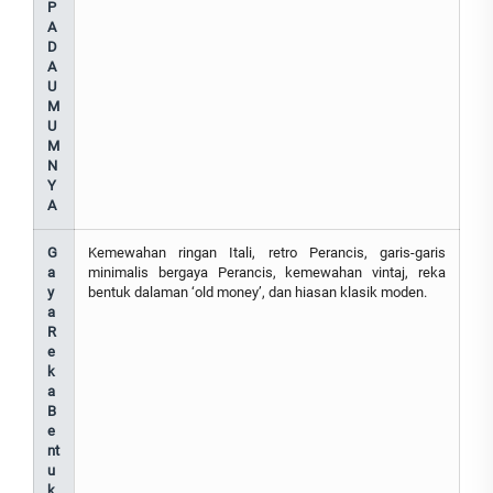
P
A
D
A
U
M
U
M
N
Y
A
G
Kemewahan ringan Itali, retro Perancis, garis-garis
a
minimalis bergaya Perancis, kemewahan vintaj, reka
y
bentuk dalaman ‘old money’, dan hiasan klasik moden.
a
R
e
k
a
B
e
nt
u
k