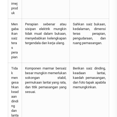
imej
prod
uk
Men
Perapian sebenar atau
Sahkan saiz bukaan,
gaba
sisipan elektrik mungkin
kedalaman, dimensi
ikan
tidak muat dalam bukaan,
teras perapian,
saiz
menyebabkan kelengkapan
pengudaraan, dan
tera
tergendala dan kerja ulang.
ruang pemasangan.
s
pera
pian
Tida
Komponen marmar bersaiz
Berikan saiz dinding,
k
besar mungkin memerlukan
keadaan lantai,
men
sokongan stabil,
kaedah pemasangan,
gesa
permukaan lantai yang rata,
dan foto tapak apabila
hkan
dan titik pemasangan yang
memungkinkan.
kead
sesuai.
aan
dindi
ng
dan
lanta