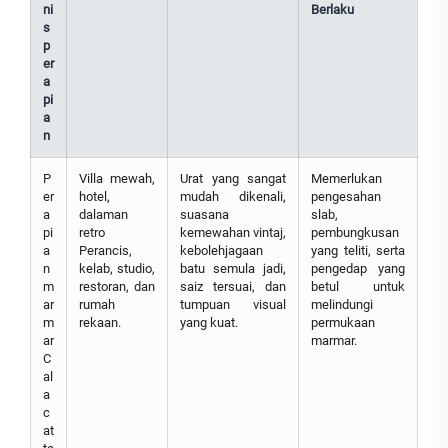
ni
Berlaku
s
p
er
a
pi
a
n
P
Villa mewah,
Urat yang sangat
Memerlukan
er
hotel,
mudah dikenali,
pengesahan
a
dalaman
suasana
slab,
pi
retro
kemewahan vintaj,
pembungkusan
a
Perancis,
kebolehjagaan
yang teliti, serta
n
kelab, studio,
batu semula jadi,
pengedap yang
m
restoran, dan
saiz tersuai, dan
betul untuk
ar
rumah
tumpuan visual
melindungi
m
rekaan.
yang kuat.
permukaan
ar
marmar.
C
al
a
c
at