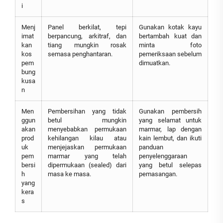
i
Menj
Panel berkilat, tepi
Gunakan kotak kayu
imat
berpancung, arkitraf, dan
bertambah kuat dan
kan
tiang mungkin rosak
minta foto
kos
semasa penghantaran.
pemeriksaan sebelum
pem
dimuatkan.
bung
kusa
n
Men
Pembersihan yang tidak
Gunakan pembersih
ggun
betul mungkin
yang selamat untuk
akan
menyebabkan permukaan
marmar, lap dengan
prod
kehilangan kilau atau
kain lembut, dan ikuti
uk
menjejaskan permukaan
panduan
pem
marmar yang telah
penyelenggaraan
bersi
dipermukaan (sealed) dari
yang betul selepas
h
masa ke masa.
pemasangan.
yang
kera
s