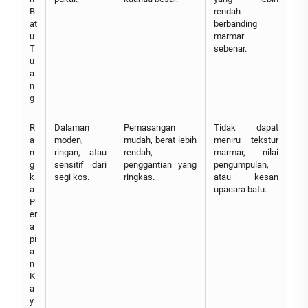
B
rendah
at
berbanding
u
marmar
T
sebenar.
u
a
n
g
R
Dalaman
Pemasangan
Tidak dapat
a
moden,
mudah, berat lebih
meniru tekstur
n
ringan, atau
rendah,
marmar, nilai
g
sensitif dari
penggantian yang
pengumpulan,
k
segi kos.
ringkas.
atau kesan
a
upacara batu.
P
er
a
pi
a
n
K
a
y