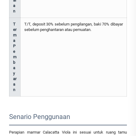
ar
a
n
T
T/T, deposit 30% sebelum pengilangan, baki 70% dibayar
er
sebelum penghantaran atau pemuatan.
m
a
P
e
m
b
a
y
ar
a
n
Senario Penggunaan
Perapian marmar Calacatta Viola ini sesuai untuk ruang tamu