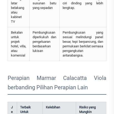
latar
susunan batu
ciri dinding yang lebih
belakang
yang sepadan
lengkap.
atau
kabinet
TV
Bekalan
Pembungkusan
Pembungkusan yang
untuk
diperkukuh dan
sesuai melindungi panel
projek
pengeluaran
besar, tepi berpancung, dan
hotel, villa,
berdasarkan
permukaan berkilat semasa
atau
lukisan
pengangkutan
komersial
antarabangsa.
Perapian Marmar Calacatta Viola
berbanding Pilihan Perapian Lain
J
Terbaik
Kelebihan
Risiko yang
e
Untuk
Mungkin