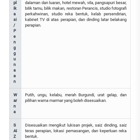
pl
dalaman dan luaran, hotel mewah, vila, pangsapuri besar,
ik
bilik tamu, bilik makan, restoran Perancis, studio fotografi
a
perkahwinan, studio reka bentuk, kelab persendirian,
si
kabinet TV di atas perapian, dan dinding latar belakang
/
perapian.
P
e
n
g
g
u
n
a
a
n
W
Putih, ungu, kelabu, merah Burgundi, urat gelap, dan
ar
pilihan warna marmar yang boleh disesuaikan.
n
a
S
Disesuaikan mengikut lukisan projek, saiz dinding, saiz
AI
teras perapian, lokasi pemasangan, dan keperluan reka
Z
bentuk.