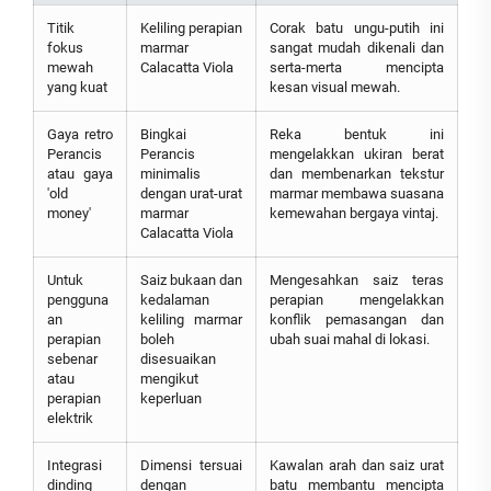
Titik
Keliling perapian
Corak batu ungu-putih ini
fokus
marmar
sangat mudah dikenali dan
mewah
Calacatta Viola
serta-merta mencipta
yang kuat
kesan visual mewah.
Gaya retro
Bingkai
Reka bentuk ini
Perancis
Perancis
mengelakkan ukiran berat
atau gaya
minimalis
dan membenarkan tekstur
'old
dengan urat-urat
marmar membawa suasana
money'
marmar
kemewahan bergaya vintaj.
Calacatta Viola
Untuk
Saiz bukaan dan
Mengesahkan saiz teras
pengguna
kedalaman
perapian mengelakkan
an
keliling marmar
konflik pemasangan dan
perapian
boleh
ubah suai mahal di lokasi.
sebenar
disesuaikan
atau
mengikut
perapian
keperluan
elektrik
Integrasi
Dimensi tersuai
Kawalan arah dan saiz urat
dinding
dengan
batu membantu mencipta