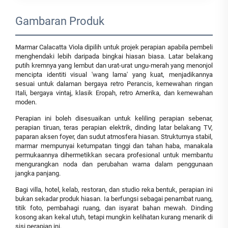
Gambaran Produk
Marmar Calacatta Viola dipilih untuk projek perapian apabila pembeli
menghendaki lebih daripada bingkai hiasan biasa. Latar belakang
putih kremnya yang lembut dan urat-urat ungu-merah yang menonjol
mencipta identiti visual 'wang lama' yang kuat, menjadikannya
sesuai untuk dalaman bergaya retro Perancis, kemewahan ringan
Itali, bergaya vintaj, klasik Eropah, retro Amerika, dan kemewahan
moden.
Perapian ini boleh disesuaikan untuk keliling perapian sebenar,
perapian tiruan, teras perapian elektrik, dinding latar belakang TV,
paparan aksen foyer, dan sudut atmosfera hiasan. Strukturnya stabil,
marmar mempunyai ketumpatan tinggi dan tahan haba, manakala
permukaannya dihermetikkan secara profesional untuk membantu
mengurangkan noda dan perubahan warna dalam penggunaan
jangka panjang.
Bagi villa, hotel, kelab, restoran, dan studio reka bentuk, perapian ini
bukan sekadar produk hiasan. Ia berfungsi sebagai penambat ruang,
titik foto, pembahagi ruang, dan isyarat bahan mewah. Dinding
kosong akan kekal utuh, tetapi mungkin kelihatan kurang menarik di
sisi perapian ini.