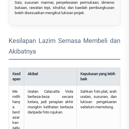
Saiz, susunan marmar, penyelesaian permukaan, dimensi
bukaan, rawatan tepi, struktur, dan kaedah pembungkusan
boleh disesuaikan mengikut lukisan projek.
Kesilapan Lazim Semasa Membeli dan
Akibatnya
Kesil
Akibat
Keputusan yang lebih
apan
baik
Me
Uratan Calacatta Viola
Sahkan foto plat, arah
milih
berbeza-beza secara
uratan, susunan, dan
hany
ketara, jadi perapian akhir
lukisan pengeluaran
a
mungkin kelihatan berbeza
sebelum memotong.
berd
daripada foto rujukan.
asar
kan
satu