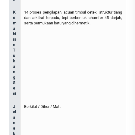
K
14 proses pengilapan, acuan timbul cetek, struktur tiang
e
dan arkitraf terpadu, tepi berbentuk chamfer 45 darjah,
m
serta permukaan batu yang dihermetik.
a
hi
ra
n
T
u
k
a
n
g
S
e
ni
J
Berkilat / Dihon/ Matt
al
a
n
a
k