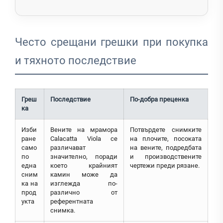
Често срещани грешки при покупка
и тяхното последствие
Греш
Последствие
По-добра преценка
ка
Изби
Вените на мрамора
Потвърдете снимките
ране
Calacatta Viola се
на плочите, посоката
само
различават
на вените, подредбата
по
значително, поради
и производствените
една
което крайният
чертежи преди рязане.
сним
камин може да
ка на
изглежда по-
прод
различно от
укта
референтната
снимка.