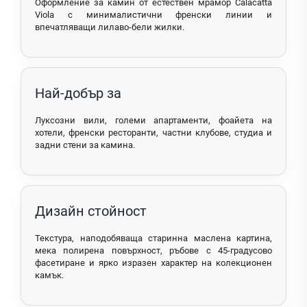
Оформление за камин от естествен мрамор Calacatta
Viola с минималистични френски линии и
впечатляващи лилаво-бели жилки.
Най-добър за
Луксозни вили, големи апартаменти, фоайета на
хотели, френски ресторанти, частни клубове, студиа и
задни стени за камина.
Дизайн стойност
Текстура, наподобяваща старинна маслена картина,
мека полирена повърхност, ръбове с 45-градусово
фасетиране и ярко изразен характер на колекционен
камък.