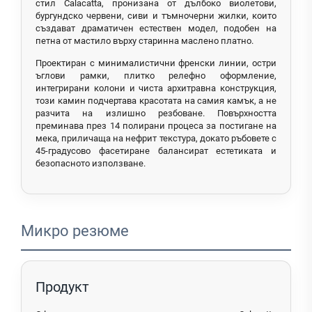
стил Calacatta, пронизана от дълбоко виолетови,
бургундско червени, сиви и тъмночерни жилки, които
създават драматичен естествен модел, подобен на
петна от мастило върху старинна маслено платно.
Проектиран с минималистични френски линии, остри
ъглови рамки, плитко релефно оформление,
интегрирани колони и чиста архитравна конструкция,
този камин подчертава красотата на самия камък, а не
разчита на излишно резбоване. Повърхността
преминава през 14 полирани процеса за постигане на
мека, приличаща на нефрит текстура, докато ръбовете с
45-градусово фасетиране балансират естетиката и
безопасното използване.
Микро резюме
Продукт