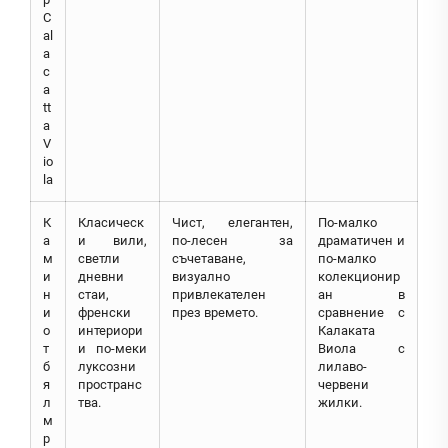
C
al
a
c
a
tt
a
V
io
la
К
Класическ
Чист, елегантен,
По-малко
а
и вили,
по-лесен за
драматичен и
м
светли
съчетаване,
по-малко
и
дневни
визуално
колекционир
н
стаи,
привлекателен
ан в
и
френски
през времето.
сравнение с
о
интериори
Калаката
т
и по-меки
Виола с
б
луксозни
лилаво-
я
пространс
червени
л
тва.
жилки.
м
р