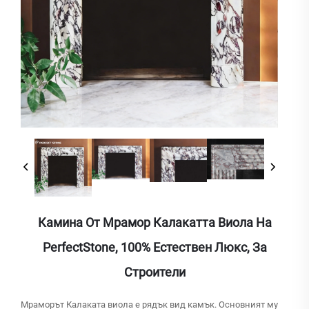
Камина От Мрамор Калакатта Виола На
PerfectStone, 100% Естествен Люкс, За
Строители
Мраморът Калаката виола е рядък вид камък. Основният му