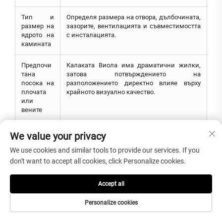
Тип и
Определя размера на отвора, дълбочината,
размер на
зазорите, вентилацията и съвместимостта
ядрото на
с инсталацията.
камината
Предпочи
Калаката Виола има драматични жилки,
тана
затова потвърждението на
посока на
разположението директно влияе върху
плочата
крайното визуално качество.
или
вените
Изискван
Полирана, матова и гладка повърхност
We value your privacy
е за
създават различна яркост, текстура и
повърхнос
изисквания за поддръжка.
We use cookies and similar tools to provide our services. If you
тна
don't want to accept all cookies, click Personalize cookies.
обработка
Accept all
Място за
Помага за оценка на вътрешното/външното
инсталира
използване, състоянието на стената,
Personalize cookies
не
подпората на пода и метода за фиксиране.