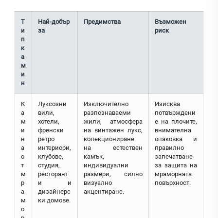
Т
Най-добър
Предимства
Възможен
и
за
риск
п
к
а
м
и
н
К
Луксозни
Изключително
Изисква
а
вили,
разпознаваеми
потвърждени
м
хотели,
жили, атмосфера
е на плочите,
и
френски
на винтажен лукс,
внимателна
н
ретро
колекциониране
опаковка и
а
интериори,
на естествен
правилно
о
клубове,
камък,
запечатване
т
студия,
индивидуални
за защита на
м
ресторант
размери, силно
мраморната
р
и и
визуално
повърхност.
а
дизайнерс
акцентиране.
м
ки домове.
о
р