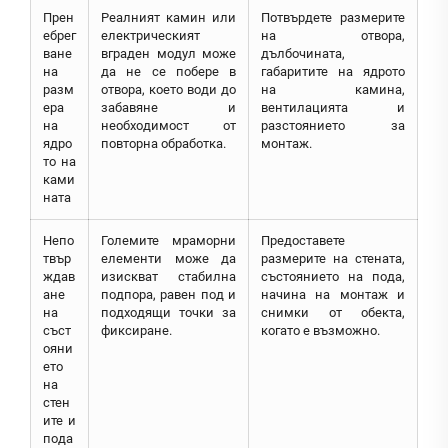
Прен
Реалният камин или
Потвърдете размерите
ебрег
електрическият
на отвора,
ване
вграден модул може
дълбочината,
на
да не се побере в
габаритите на ядрото
разм
отвора, което води до
на камина,
ера
забавяне и
вентилацията и
на
необходимост от
разстоянието за
ядро
повторна обработка.
монтаж.
то на
ками
ната
Непо
Големите мраморни
Предоставете
твър
елементи може да
размерите на стената,
ждав
изискват стабилна
състоянието на пода,
ане
подпора, равен под и
начина на монтаж и
на
подходящи точки за
снимки от обекта,
съст
фиксиране.
когато е възможно.
ояни
ето
на
стен
ите и
пода