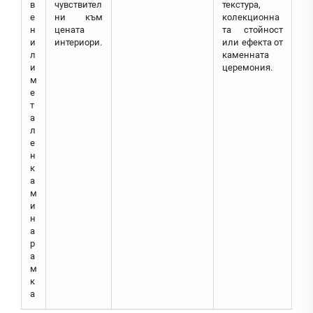
в
чувствител
текстура,
е
ни към
колекционна
н
цената
та стойност
и
интериори.
или ефекта от
л
каменната
и
церемония.
м
е
т
а
л
е
н
к
а
м
и
н
а
р
а
м
к
а