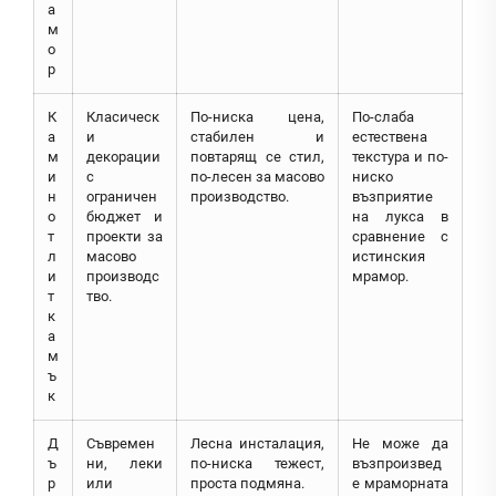
а
м
о
р
К
Класическ
По-ниска цена,
По-слаба
а
и
стабилен и
естествена
м
декорации
повтарящ се стил,
текстура и по-
и
с
по-лесен за масово
ниско
н
ограничен
производство.
възприятие
о
бюджет и
на лукса в
т
проекти за
сравнение с
л
масово
истинския
и
производс
мрамор.
т
тво.
к
а
м
ъ
к
Д
Съвремен
Лесна инсталация,
Не може да
ъ
ни, леки
по-ниска тежест,
възпроизвед
р
или
проста подмяна.
е мраморната