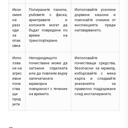
Икон
Полираните панели,
Използвайте усилени
омия
ръбовете с фаска,
дървени кашони и
на
архитравите и
поискайте снимки от
разх
колоните могат да
инспекцията преди
оди
бъдат повредени по
натоварването.
за
време на
опак
транспортиране.
овка
Изпо
Неподходящото
Използвайте
лзва
почистване може да
почистващи средства,
не на
затъмни отделката
безопасни за мрамор,
агрес
или да повлияе върху
избърсвайте с мека
ивни
запечатаната
кърпа и следвайте
почи
мраморна
указанията за
ства
повърхност с течение
правилно поддържане
щи
на времето.
след инсталирането.
прод
укти