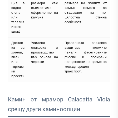
ция в
размери със
размера на жилите от
задна
съвместимо
камък помага за
стена
оформление на
създаване на по-
или
камъка
цялостна стенна
телевиз
особеност.
ионен
шкаф
Достав
Усилена
Правилната опаковка
ка за
опаковка и
защитава големите
хотели,
производство
панели, фасетираните
вили
въз основа на
ръбове и полирани
или
чертежи
повърхности по време на
търговс
международен
ки
транспорт.
проекти
Камин от мрамор Calacatta Viola
срещу други каминоопции