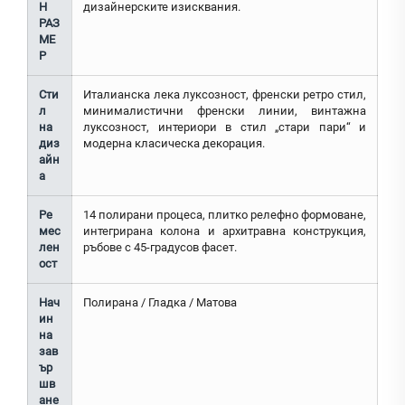
Н
дизайнерските изисквания.
РАЗ
МЕ
Р
Сти
Италианска лека луксозност, френски ретро стил,
л
минималистични френски линии, винтажна
на
луксозност, интериори в стил „стари пари“ и
диз
модерна класическа декорация.
айн
а
Ре
14 полирани процеса, плитко релефно формоване,
мес
интегрирана колона и архитравна конструкция,
лен
ръбове с 45-градусов фасет.
ост
Нач
Полирана / Гладка / Матова
ин
на
зав
ър
шв
ане