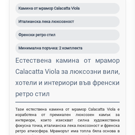
Камина от мрамор Calacatta Viola
Италианска лека люксозност
Френски ретро стил
Минимална поръчка: 2 комплекта
Естествена камина от мрамор
Calacatta Viola за люксозни вили,
хотели и интериори във френски
ретро стил
Тази естествена камина от мрамор Calacatta Viola е
изработена от премиален люксозен камък за
интериори, които изискват силна художествена
фокусна точка, италианска лека люксозност и френска
ретро атмосфера. Мраморът има топла бяла основа в