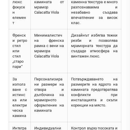
люкс
камината от
каменна текстура е много
фокусе
мрамор
разпознаваема и
н
Calacatta Viola
незабавно създава
елемен
впечатление за висок
т
клас.
Френск
Минималистич
Дизайнът избягва тежки
и ретро
на френска
резби и позволява
стил
рамка с вени на
мраморната текстура да
или
мрамора
създаде атмосфера на
стил
Calacatta Viola
винтажен люкс.
„старо
пари“
За
Персонализира
Потвърждаването на
използ
ни размери на
размерите на ядрото на
ване с
отвора и
камината предотвратява
истинс
дълбочина на
конфликти при
ка или
мраморното
инсталацията и скъпи
електри
оформление на
корекции на място.
ческа
камината
камина
Интегра
Индивидуални
Контрол върху посоката и