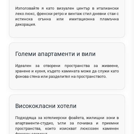
Използвайте я като визуален център в италиански
леко люкс, френски ретро и винтаж стил дневни стаи с
истинска огънна или имитационна пламъчна
декорация.
Големи апартаменти и вили
Идеален за отворени пространства за живеене,
хранене и кухня, където камината може да служи като
фонова стена или разделител на пространството.
Висококласни хотели
Подходяща за хотелиерски фоайета, жилищни зони в
апартаменти-студио, ъгли за почивка и приемни
пространства, които изискват люксозен каменен
фокусен елемент.