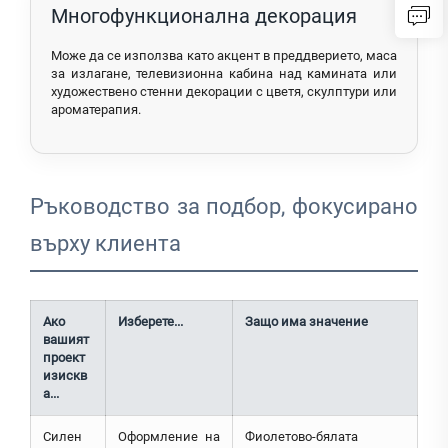
Многофункционална декорация
Може да се използва като акцент в преддверието, маса
за излагане, телевизионна кабина над камината или
художествено стенни декорации с цветя, скулптури или
ароматерапия.
Ръководство за подбор, фокусирано
върху клиента
Ако
Изберете...
Защо има значение
вашият
проект
изискв
а...
Силен
Оформление на
Фиолетово-бялата