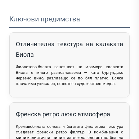
Ключови предимства
Отличителна текстура на калаката
Виола
Фиолетово-бялата венозност на мрамора калаката
Виола е много разпознаваема — като бургундско
червено вино, разливащо се по бял платно. Всяка
плоча има уникален, естествен художествен модел.
Френска ретро люкс атмосфера
Кремавобялата основа и богатата фиолетова текстура
създават френски ретро филтър. В комбинация с
минималистични линии изглежда елегантно, без да