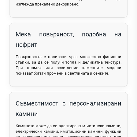
изглежда прекалено декорирано.
Мека повърхност, подобна на
нефрит
Повърхността е полирани чрез множество финишни
стъпки, за да се получи топла и деликатна текстура.
При пламък или осветление каменните модели
показват богати промени в светлината и сенките.
Съвместимост с персонализирани
камини
Камината може да се адаптира към истински камини,
електрически камини, имитационни камини, функции
за телевизионни стени, декоративни дисплеи или