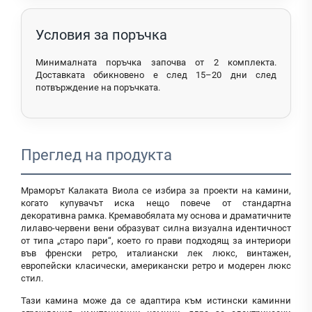
Условия за поръчка
Минималната поръчка започва от 2 комплекта.
Доставката обикновено е след 15–20 дни след
потвърждение на поръчката.
Преглед на продукта
Мраморът Калаката Виола се избира за проекти на камини,
когато купувачът иска нещо повече от стандартна
декоративна рамка. Кремавобялата му основа и драматичните
лилаво-червени вени образуват силна визуална идентичност
от типа „старо пари“, което го прави подходящ за интериори
във френски ретро, италиански лек люкс, винтажен,
европейски класически, американски ретро и модерен люкс
стил.
Тази камина може да се адаптира към истински каминни