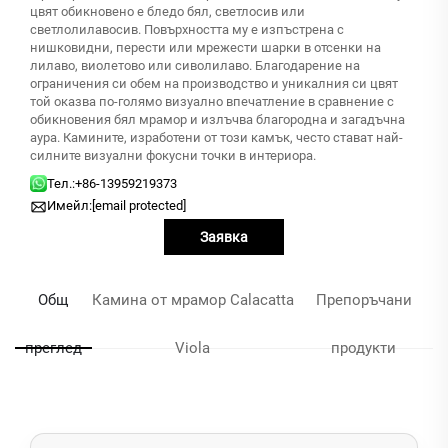
цвят обикновено е бледо бял, светлосив или
светлолилавосив. Повърхността му е изпъстрена с
нишковидни, перести или мрежести шарки в отсенки на
лилаво, виолетово или сиволилаво. Благодарение на
ограничения си обем на производство и уникалния си цвят
той оказва по-голямо визуално впечатление в сравнение с
обикновения бял мрамор и излъчва благородна и загадъчна
аура. Камините, изработени от този камък, често стават най-
силните визуални фокусни точки в интериора.
Тел.:
+86-13959219373
Имейл:
[email protected]
Заявка
Общ
Камина от мрамор Calacatta
Препоръчани
преглед
Viola
продукти