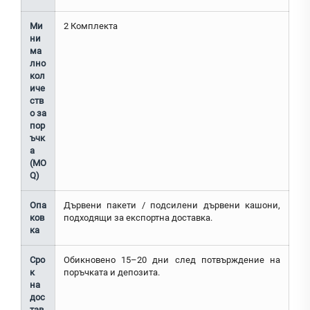
Ми
2 Комплекта
ни
ма
лно
кол
иче
ств
о за
пор
ъчк
а
(MO
Q)
Опа
Дървени пакети / подсилени дървени кашони,
ков
подходящи за експортна доставка.
ка
Сро
Обикновено 15–20 дни след потвърждение на
к
поръчката и депозита.
на
дос
тав