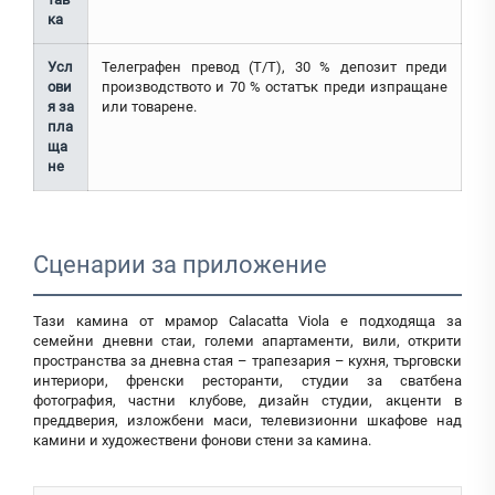
ка
Усл
Телеграфен превод (T/T), 30 % депозит преди
ови
производството и 70 % остатък преди изпращане
я за
или товарене.
пла
ща
не
Сценарии за приложение
Тази камина от мрамор Calacatta Viola е подходяща за
семейни дневни стаи, големи апартаменти, вили, открити
пространства за дневна стая – трапезария – кухня, търговски
интериори, френски ресторанти, студии за сватбена
фотография, частни клубове, дизайн студии, акценти в
преддверия, изложбени маси, телевизионни шкафове над
камини и художествени фонови стени за камина.