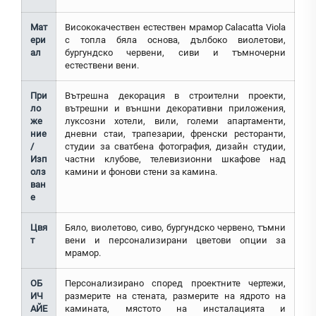
Мат
Висококачествен естествен мрамор Calacatta Viola
ери
с топла бяла основа, дълбоко виолетови,
ал
бургундско червени, сиви и тъмночерни
естествени вени.
При
Вътрешна декорация в строителни проекти,
ло
вътрешни и външни декоративни приложения,
же
луксозни хотели, вили, големи апартаменти,
ние
дневни стаи, трапезарии, френски ресторанти,
/
студии за сватбена фотография, дизайн студии,
Изп
частни клубове, телевизионни шкафове над
олз
камини и фонови стени за камина.
ван
е
Цвя
Бяло, виолетово, сиво, бургундско червено, тъмни
т
вени и персонализирани цветови опции за
мрамор.
ОБ
Персонализирано според проектните чертежи,
ИЧ
размерите на стената, размерите на ядрото на
АЙЕ
камината, мястото на инсталацията и