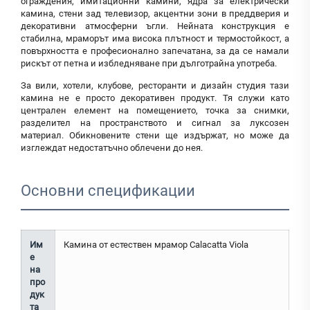
ограждения, имитационни камини, ядра за електрически
камина, стени зад телевизор, акцентни зони в преддверия и
декоративни атмосферни ъгли. Нейната конструкция е
стабилна, мраморът има висока плътност и термостойкост, а
повърхността е професионално запечатана, за да се намали
рискът от петна и избледняване при дълготрайна употреба.
За вили, хотели, клубове, ресторанти и дизайн студия тази
камина не е просто декоративен продукт. Тя служи като
централен елемент на помещението, точка за снимки,
разделител на пространството и сигнал за луксозен
материал. Обикновените стени ще издържат, но може да
изглеждат недостатъчно облечени до нея.
Основни спецификации
Им
Камина от естествен мрамор Calacatta Viola
е
на
про
дук
та