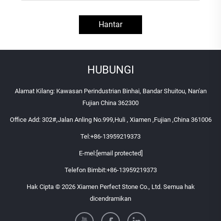
Hantar
HUBUNGI
Alamat Kilang: Kawasan Perindustrian Binhai, Bandar Shuitou, Nan'an
Fujian China 362300
Office Add: 302#,Jalan Anling No.999,Huli , Xiamen ,Fujian ,China 361006
Tel:
+86-13959219373
E-mel:
[email protected]
Telefon Bimbit:
+86-13959219373
Hak Cipta © 2026 Xiamen Perfect Stone Co., Ltd. Semua hak
dicendramikan