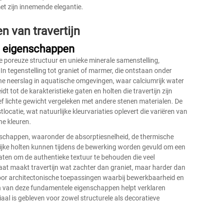
et zijn innemende elegantie.
n van travertijn
e eigenschappen
e poreuze structuur en unieke minerale samenstelling,
n tegenstelling tot graniet of marmer, die ontstaan onder
sche neerslag in aquatische omgevingen, waar calciumrijk water
dt tot de karakteristieke gaten en holten die travertijn zijn
ief lichte gewicht vergeleken met andere stenen materialen. De
ocatie, wat natuurlijke kleurvariaties oplevert die variëren van
ne kleuren.
genschappen, waaronder de absorptiesnelheid, de thermische
ijke holten kunnen tijdens de bewerking worden gevuld om een
laten om de authentieke textuur te behouden die veel
aat maakt travertijn wat zachter dan graniet, maar harder dan
 voor architectonische toepassingen waarbij bewerkbaarheid en
 van deze fundamentele eigenschappen helpt verklaren
al is gebleven voor zowel structurele als decoratieve