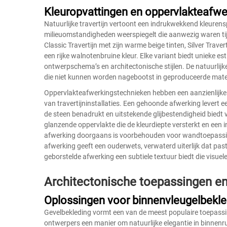
Kleuropvattingen en oppervlakteafwe
Natuurlijke travertijn vertoont een indrukwekkend kleuren
milieuomstandigheden weerspiegelt die aanwezig waren tij
Classic Travertijn met zijn warme beige tinten, Silver Trave
een rijke walnotenbruine kleur. Elke variant biedt unieke e
ontwerpschema’s en architectonische stijlen. De natuurlijk
die niet kunnen worden nagebootst in geproduceerde materia
Oppervlakteafwerkingstechnieken hebben een aanzienlijke in
van travertijninstallaties. Een gehoonde afwerking levert e
de steen benadrukt en uitstekende glijbestendigheid biedt 
glanzende oppervlakte die de kleurdiepte versterkt en een 
afwerking doorgaans is voorbehouden voor wandtoepassi
afwerking geeft een ouderwets, verwaterd uiterlijk dat past
geborstelde afwerking een subtiele textuur biedt die visuele
Architectonische toepassingen e
Oplossingen voor binnenvleugelbekle
Gevelbekleding vormt een van de meest populaire toepassin
ontwerpers een manier om natuurlijke elegantie in binnenru