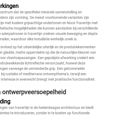
rkingen
spectrum dat de specifieke minerale samenstelling en
dens zijn vorming. De meest voorkomende varianten zijn
rtijn met koelere grijsachtige ondertonen en Noce Travertijn met
sthetische mogelijkheden die kunnen aansluiten bij verschillende
e aderpatronen in travertijn creëren visuele beweging en diepte
len, waardoor elke installatie werkelijk uniek is.
vloed op het uiteindelijke uiterlijk en de prestatiekenmerken
en gladde, matte oppervlakte op die de natuurlijke kleuren van
voor vloertoepassingen. Een gepolijste afwerking creëert een
indrukwekkende lichtreflectie veroorzaakt, hoewel deze
ngen vanwege de verminderde grip. Een getrommelde
 bij rustieke of mediterrane ontwerpthema’s, terwijl een
 interesse in evenwicht brengt met praktische functionaliteit.
n ontwerpveersoepelheid
ding
gen van travertijn in de hedendaagse architectuur en biedt
imtes te introduceren, zonder in te boeten op functionele