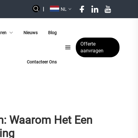
|
NL
uren
Nieuws
Blog
Offerte
aanvragen
Contacteer Ons
jn: Waarom Het Een
ing