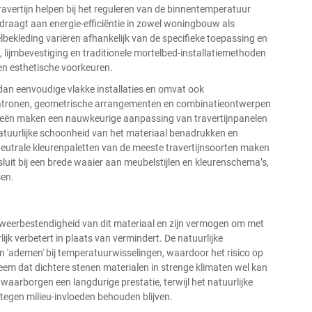
vertijn helpen bij het reguleren van de binnentemperatuur
draagt aan energie-efficiëntie in zowel woningbouw als
bekleding variëren afhankelijk van de specifieke toepassing en
ijmbevestiging en traditionele mortelbed-installatiemethoden
en esthetische voorkeuren.
 dan eenvoudige vlakke installaties en omvat ook
patronen, geometrische arrangementen en combinatieontwerpen
ieën maken een nauwkeurige aanpassing van travertijnpanelen
natuurlijke schoonheid van het materiaal benadrukken en
 neutrale kleurenpaletten van de meeste travertijnsoorten maken
luit bij een brede waaier aan meubelstijlen en kleurenschema’s,
sen.
e weerbestendigheid van dit materiaal en zijn vermogen om met
rlijk verbetert in plaats van vermindert. De natuurlijke
an 'ademen' bij temperatuurwisselingen, waardoor het risico op
eem dat dichtere stenen materialen in strenge klimaten wel kan
waarborgen een langdurige prestatie, terwijl het natuurlijke
tegen milieu-invloeden behouden blijven.