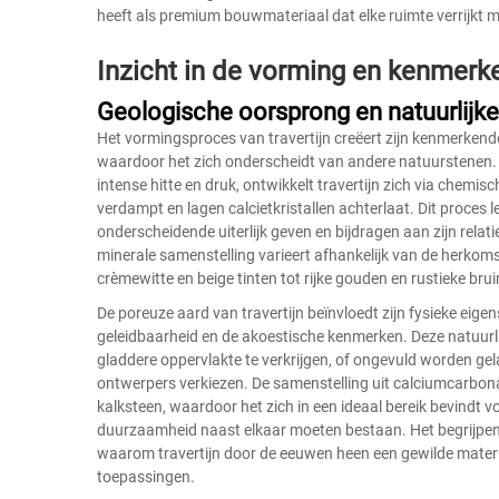
heeft als premium bouwmateriaal dat elke ruimte verrijkt m
Inzicht in de vorming en kenmerke
Geologische oorsprong en natuurlijk
Het vormingsproces van travertijn creëert zijn kenmerkend
waardoor het zich onderscheidt van andere natuurstenen. I
intense hitte en druk, ontwikkelt travertijn zich via chemi
verdampt en lagen calcietkristallen achterlaat. Dit proces lei
onderscheidende uiterlijk geven en bijdragen aan zijn relat
minerale samenstelling varieert afhankelijk van de herkomstl
crèmewitte en beige tinten tot rijke gouden en rustieke brui
De poreuze aard van travertijn beïnvloedt zijn fysieke ei
geleidbaarheid en de akoestische kenmerken. Deze natuurl
gladdere oppervlakte te verkrijgen, of ongevuld worden ge
ontwerpers verkiezen. De samenstelling uit calciumcarbon
kalksteen, waardoor het zich in een ideaal bereik bevindt
duurzaamheid naast elkaar moeten bestaan. Het begrijpen
waarom travertijn door de eeuwen heen een gewilde materia
toepassingen.