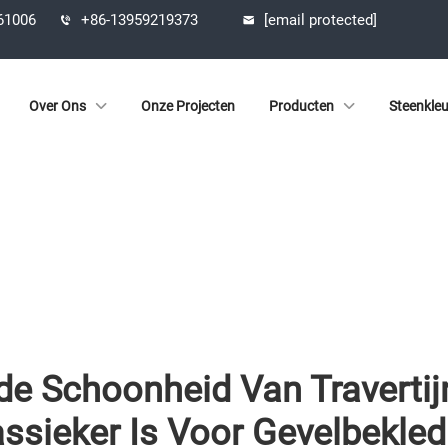
361006
+86-13959219373
[email protected]
Over Ons
Onze Projecten
Producten
Steenkle
e Schoonheid Van Traverti
assieker Is Voor Gevelbekled