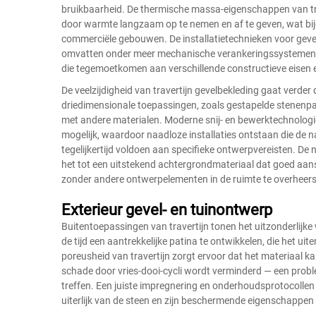
bruikbaarheid. De thermische massa-eigenschappen van tra
door warmte langzaam op te nemen en af te geven, wat bij
commerciële gebouwen. De installatietechnieken voor gevel
omvatten onder meer mechanische verankeringssystemen, l
die tegemoetkomen aan verschillende constructieve eisen 
De veelzijdigheid van travertijn gevelbekleding gaat verder
driedimensionale toepassingen, zoals gestapelde stenen
met andere materialen. Moderne snij- en bewerktechnolog
mogelijk, waardoor naadloze installaties ontstaan die de 
tegelijkertijd voldoen aan specifieke ontwerpvereisten. De
het tot een uitstekend achtergrondmateriaal dat goed aans
zonder andere ontwerpelementen in de ruimte te overheer
Exterieur gevel- en tuinontwerp
Buitentoepassingen van travertijn tonen het uitzonderlijk
de tijd een aantrekkelijke patina te ontwikkelen, die het uite
poreusheid van travertijn zorgt ervoor dat het materiaal k
schade door vries-dooi-cycli wordt verminderd — een probl
treffen. Een juiste impregnering en onderhoudsprotocollen 
uiterlijk van de steen en zijn beschermende eigenschappen 