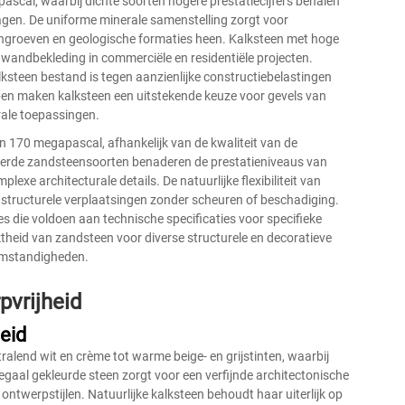
ascal, waarbij dichte soorten hogere prestatiecijfers behalen
ragen. De uniforme minerale samenstelling zorgt voor
engroeven en geologische formaties heen. Kalksteen met hoge
 wandbekleding in commerciële en residentiële projecten.
steen bestand is tegen aanzienlijke constructiebelastingen
en maken kalksteen een uitstekende keuze voor gevels van
rale toepassingen.
n 170 megapascal, afhankelijk van de kwaliteit van de
eerde zandsteensoorten benaderen de prestatieniveaus van
exe architecturale details. De natuurlijke flexibiliteit van
structurele verplaatsingen zonder scheuren of beschadiging.
ies die voldoen aan technische specificaties voor specifieke
ktheid van zandsteen voor diverse structurele en decoratieve
omstandigheden.
pvrijheid
heid
tralend wit en crème tot warme beige- en grijstinten, waarbij
egaal gekleurde steen zorgt voor een verfijnde architectonische
 ontwerpstijlen. Natuurlijke kalksteen behoudt haar uiterlijk op