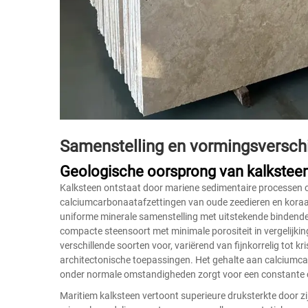
Samenstelling en vormingsverschi
Geologische oorsprong van kalkstee
Kalksteen ontstaat door mariene sedimentaire processen ov
calciumcarbonaatafzettingen van oude zeedieren en koraalr
uniforme minerale samenstelling met uitstekende bindende
compacte steensoort met minimale porositeit in vergelijki
verschillende soorten voor, variërend van fijnkorrelig tot kri
architectonische toepassingen. Het gehalte aan calciumc
onder normale omstandigheden zorgt voor een constante ch
Maritiem kalksteen vertoont superieure druksterkte door 