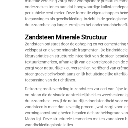
minerale verdeling zorgt voor voorspelbare prestatiekenm
onderzoeken tonen aan dat hoogwaardige kalksteendeposi
per kubieke centimeter. Deze formatie-eigenschappen beïn
toepassingen als gevelbekleding. Inzicht in de geologische
duurzaamheid op lange termijn en het onderhoudsbehoeft
Zandsteen Minerale Structuur
Zandsteen ontstaat door de ophoping en ver cementering va
veldspaat en diverse minerale fragmenten. De bindmiddelen 
kleurvariaties en structurele integriteit van de steen bepa
textuurkenmerken, afhankelijk van de korrelgrootte en de
zorgt voor natuurlijke kleurverschillen, variërend van crème
steengroeve beïnvloedt aanzienlijk het uiteindelijke uiterlij
toepassing van de richtlijnen.
De korrelgrootteverdeling in zandsteen varieert van fijne t
ontstaan die de visuele aantrekkelijkheid en weerbestend
duurzaamheid terwijl de natuurlijke doorlatendheid voor vo
zandsteen is meer dan zeventig procent, wat zorgt voor la
vormingsomstandigheden bepalen de hardheidsgraad van de
Mohs ligt. Deze structurele kenmerken maken zandsteen bi
wandbekledingsinstallaties.