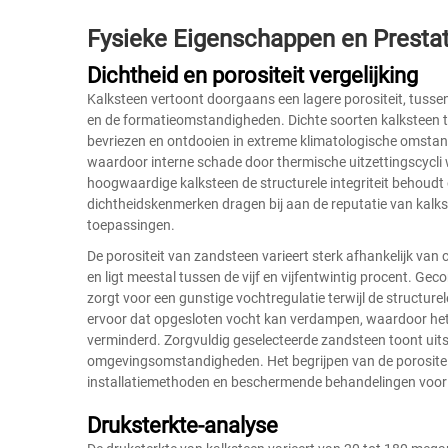
Fysieke Eigenschappen en Prestat
Dichtheid en porositeit vergelijking
Kalksteen vertoont doorgaans een lagere porositeit, tussen 
en de formatieomstandigheden. Dichte soorten kalksteen 
bevriezen en ontdooien in extreme klimatologische omst
waardoor interne schade door thermische uitzettingscycl
hoogwaardige kalksteen de structurele integriteit behou
dichtheidskenmerken dragen bij aan de reputatie van kalks
toepassingen.
De porositeit van zandsteen varieert sterk afhankelijk va
en ligt meestal tussen de vijf en vijfentwintig procent. Gec
zorgt voor een gunstige vochtregulatie terwijl de structurele
ervoor dat opgesloten vocht kan verdampen, waardoor het r
verminderd. Zorgvuldig geselecteerde zandsteen toont uits
omgevingsomstandigheden. Het begrijpen van de porositeit
installatiemethoden en beschermende behandelingen voor 
Druksterkte-analyse