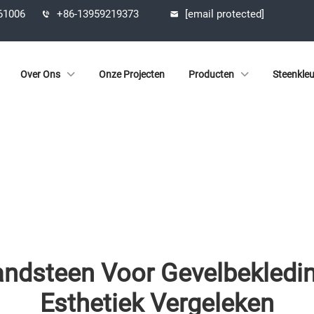
361006
+86-13959219373
[email protected]
Over Ons
Onze Projecten
Producten
Steenkle
andsteen Voor Gevelbekledi
Esthetiek Vergeleken