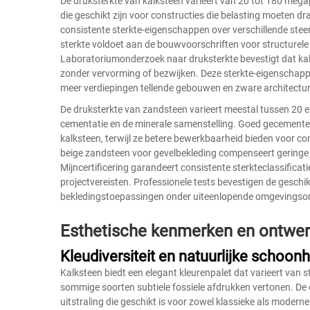
De druksterkte van kalksteen varieert van 20 tot 180 megap
die geschikt zijn voor constructies die belasting moeten d
consistente sterkte-eigenschappen over verschillende ste
sterkte voldoet aan de bouwvoorschriften voor structurele
Laboratoriumonderzoek naar druksterkte bevestigt dat kalk
zonder vervorming of bezwijken. Deze sterkte-eigenschapp
meer verdiepingen tellende gebouwen en zware architectu
De druksterkte van zandsteen varieert meestal tussen 20 e
cementatie en de minerale samenstelling. Goed gecement
kalksteen, terwijl ze betere bewerkbaarheid bieden voor compl
beige zandsteen voor gevelbekleding compenseert geringe 
Mijncertificering garandeert consistente sterkteclassificat
projectvereisten. Professionele tests bevestigen de geschi
bekledingstoepassingen onder uiteenlopende omgevings
Esthetische kenmerken en ontwer
Kleudiversiteit en natuurlijke schoon
Kalksteen biedt een elegant kleurenpalet dat varieert van s
sommige soorten subtiele fossiele afdrukken vertonen. De 
uitstraling die geschikt is voor zowel klassieke als moderne