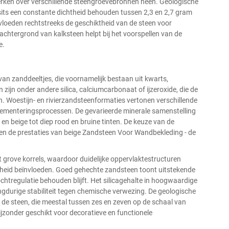
erken over verschillende steengroevebronnen heen. Geologische
ts een constante dichtheid behouden tussen 2,3 en 2,7 gram
vloeden rechtstreeks de geschiktheid van de steen voor
 achtergrond van kalksteen helpt bij het voorspellen van de
e.
n zanddeeltjes, die voornamelijk bestaan uit kwarts,
zijn onder andere silica, calciumcarbonaat of ijzeroxide, die de
len. Woestijn- en rivierzandsteenformaties vertonen verschillende
 cementeringsprocessen. De gevarieerde minerale samenstelling
 en beige tot diep rood en bruine tinten. De keuze van de
k en de prestaties van
beige Zandsteen Voor Wandbekleding
- de
ot grove korrels, waardoor duidelijke oppervlaktestructuren
igheid beïnvloeden. Goed gehechte zandsteen toont uitstekende
chtregulatie behouden blijft. Het silicagehalte in hoogwaardige
ngdurige stabiliteit tegen chemische verwezing. De geologische
 steen, die meestal tussen zes en zeven op de schaal van
jzonder geschikt voor decoratieve en functionele