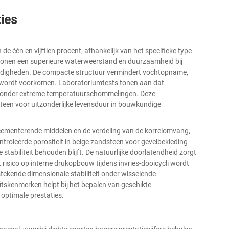
ies
de één en vijftien procent, afhankelijk van het specifieke type
tonen een superieure waterweerstand en duurzaamheid bij
andigheden. De compacte structuur vermindert vochtopname,
i wordt voorkomen. Laboratoriumtests tonen aan dat
dt onder extreme temperatuurschommelingen. Deze
teen voor uitzonderlijke levensduur in bouwkundige
n cementerende middelen en de verdeling van de korrelomvang,
ontroleerde porositeit in beige zandsteen voor gevelbekleding
 stabiliteit behouden blijft. De natuurlijke doorlatendheid zorgt
isico op interne drukopbouw tijdens invries-dooicycli wordt
tekende dimensionale stabiliteit onder wisselende
skenmerken helpt bij het bepalen van geschikte
optimale prestaties.