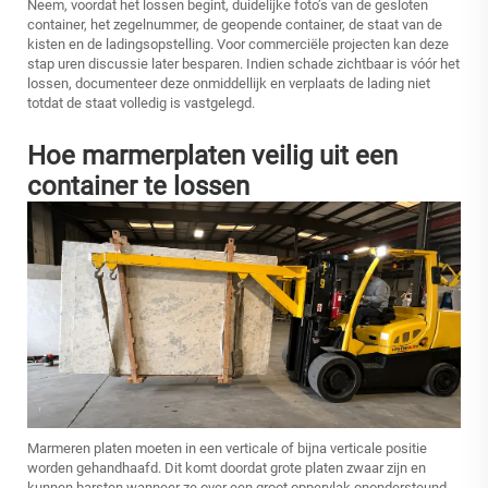
Neem, voordat het lossen begint, duidelijke foto’s van de gesloten
container, het zegelnummer, de geopende container, de staat van de
kisten en de ladingsopstelling. Voor commerciële projecten kan deze
stap uren discussie later besparen. Indien schade zichtbaar is vóór het
lossen, documenteer deze onmiddellijk en verplaats de lading niet
totdat de staat volledig is vastgelegd.
Hoe marmerplaten veilig uit een
container te lossen
Marmeren platen moeten in een verticale of bijna verticale positie
worden gehandhaafd. Dit komt doordat grote platen zwaar zijn en
kunnen barsten wanneer ze over een groot oppervlak onondersteund