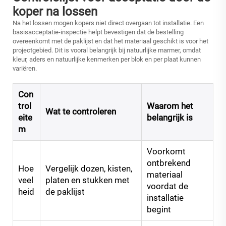
koper na lossen
Na het lossen mogen kopers niet direct overgaan tot installatie. Een
basisacceptatie-inspectie helpt bevestigen dat de bestelling
overeenkomt met de paklijst en dat het materiaal geschikt is voor het
projectgebied. Dit is vooral belangrijk bij natuurlijke marmer, omdat
kleur, aders en natuurlijke kenmerken per blok en per plaat kunnen
variëren.
Con
trol
Waarom het
Wat te controleren
eite
belangrijk is
m
Voorkomt
ontbrekend
Hoe
Vergelijk dozen, kisten,
materiaal
veel
platen en stukken met
voordat de
heid
de paklijst
installatie
begint