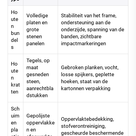
Ho
Volledige
Stabiliteit van het frame,
ute
platen en
ondersteuning aan de
n
grote
onderzijde, spanning van de
bun
stenen
banden, zichtbare
del
panelen
impactmarkeringen
s
Tegels, op
Ho
maat
Gebroken planken, vocht,
ute
gesneden
losse spijkers, geplette
n
steen,
hoeken, staat van de
krat
aanrechtbla
kartonnen verpakking
ten
dstukken
Sch
uim
Gepolijste
Oppervlaktebedekking,
en
oppervlakke
stofverontreiniging,
pla
n en
gescheurde beschermende