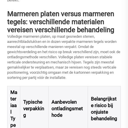
bereikt.
Marmeren platen versus marmeren
tegels: verschillende materialen
vereisen verschillende behandeling
Volledige marmeren platen, op maat gesneden stenen,
aanrechtbladstukken en in dozen verpakte marmeren tegels worden
meestal op verschillende manieren verpakt. Omdat de
gewichtsverdeling en het risico op breuk verschillend zijn, moet ook de
ontladingsmethode verschillen. Volledige platen vereisen stabiele
verticale ondersteuning en mechanisch hijsen. Tegels zijn meestal
gemakkelijker te verplaatsen, maar ze vereisen nog steeds verticale
positionering, voorzichtig omgaan met de kartonnen verpakking en
sortering per partij vóór de installatie.
Ma
ter
Belangrijkst
Typische
Aanbevolen
iaa
e risico bij
verpakkin
ontladingsmet
l
onjuiste
g
hode
Ty
behandeling
pe