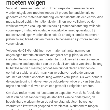
moeten volgen
Voordat marmeren platen of in dozen verpakte marmeren tegels
worden uitgeladen, moeten kopers dit proces behandelen als een
gecontroleerde materiaalhantering, en niet slechts als een eenvoudige
magazijnopdracht. Internationale richtlijnen voor veiligheid op de
werkvloer wijzen vaak op drie risico’s bij materiaalhantering: vallende
voorwerpen, instabiele opslag en ongelukken met apparatuur. Bij
steenverzendingen worden deze risico’s ernstiger, omdat marmeren
platen zwaar, breed, dun en moeilijk te beheersen zijn zodra ze gaan
verschuiven.
Volgens de OSHA-richtlijnen voor materiaalhantering moeten
opgeslagen materialen worden vastgezet om glijden, vallen of
instorten te voorkomen, en moeten heftruckbewerkingen binnen de
toegestane laadcapaciteit van de truck blijven. Dit is van direct belang
bij het lossen van marmer, omdat een bundel platen er binnen de
container stabiel uitziet, maar kan verschuiven zodra de banden,
steunen of houten ondersteuning worden verwijderd. Als werknemers
de ondersteuning in de verkeerde volgorde verwijderen, kan één plaat
tegen een andere duwen en zo een gevaarlijk valgebied creëren.
Om deze reden moet het lossteam de capaciteit van de heftruck, de
staat van de hefaanhechting, de stabiliteit van de ondergrond, de
beschikbare werkruimte en de veilige staanplaatsen bevestigen
voordat een krat wordt geopend of verplaatst. Werknemers mogen