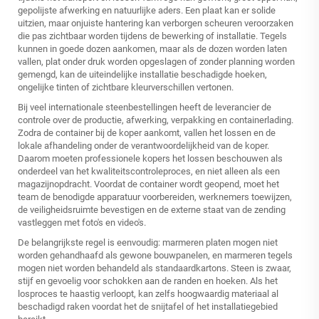
gepolijste afwerking en natuurlijke aders. Een plaat kan er solide
uitzien, maar onjuiste hantering kan verborgen scheuren veroorzaken
die pas zichtbaar worden tijdens de bewerking of installatie. Tegels
kunnen in goede dozen aankomen, maar als de dozen worden laten
vallen, plat onder druk worden opgeslagen of zonder planning worden
gemengd, kan de uiteindelijke installatie beschadigde hoeken,
ongelijke tinten of zichtbare kleurverschillen vertonen.
Bij veel internationale steenbestellingen heeft de leverancier de
controle over de productie, afwerking, verpakking en containerlading.
Zodra de container bij de koper aankomt, vallen het lossen en de
lokale afhandeling onder de verantwoordelijkheid van de koper.
Daarom moeten professionele kopers het lossen beschouwen als
onderdeel van het kwaliteitscontroleproces, en niet alleen als een
magazijnopdracht. Voordat de container wordt geopend, moet het
team de benodigde apparatuur voorbereiden, werknemers toewijzen,
de veiligheidsruimte bevestigen en de externe staat van de zending
vastleggen met foto's en video's.
De belangrijkste regel is eenvoudig: marmeren platen mogen niet
worden gehandhaafd als gewone bouwpanelen, en marmeren tegels
mogen niet worden behandeld als standaardkartons. Steen is zwaar,
stijf en gevoelig voor schokken aan de randen en hoeken. Als het
losproces te haastig verloopt, kan zelfs hoogwaardig materiaal al
beschadigd raken voordat het de snijtafel of het installatiegebied