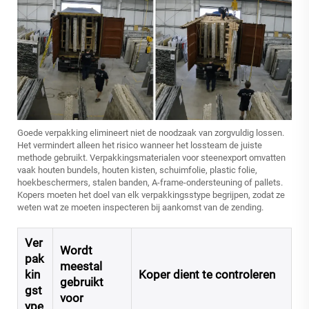
Goede verpakking elimineert niet de noodzaak van zorgvuldig lossen.
Het vermindert alleen het risico wanneer het lossteam de juiste
methode gebruikt. Verpakkingsmaterialen voor steenexport omvatten
vaak houten bundels, houten kisten, schuimfolie, plastic folie,
hoekbeschermers, stalen banden, A-frame-ondersteuning of pallets.
Kopers moeten het doel van elk verpakkingsstype begrijpen, zodat ze
weten wat ze moeten inspecteren bij aankomst van de zending.
Ver
Wordt
pak
meestal
kin
Koper dient te controleren
gebruikt
gst
voor
ype