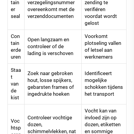
tain
verzegelingsnummer
zending te
er
overeenkomt met de
verifiëren
seal
verzenddocumenten
voordat wordt
gelost
Con
Voorkomt
Open langzaam en
tain
plotseling vallen
controleer of de
erde
of letsel aan
lading is verschoven
uren
werknemers
Staa
Zoek naar gebroken
Identificeert
t
hout, losse spijkers,
mogelijke
van
gebarsten frames of
schokken tijdens
de
ingedrukte hoeken
het transport
kist
Vocht kan van
Controleer vochtige
invloed zijn op
Voc
dozen,
dozen, etiketten
htsp
schimmelvlekken, nat
en sommige