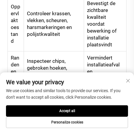
Bevestigt de
Opp
zichtbare
ervl
Controleer krassen,
kwaliteit
akt
vlekken, scheuren,
voordat
oes
harsmarkeringen en
bewerking of
tan
polijstkwaliteit
installatie
d
plaatsvindt
Ran
Vermindert
Inspecteer chips,
den
installatieafval
gebroken hoeken,
en
en
scheuren en kwetsbare
Hoe
vervangingsvert
We value your privacy
uitsparingen
ken
ragingen
We use cookies and similar tools to provide our services. If you
don't want to accept all cookies, click Personalize cookies.
Bevestigt de
Willekeurig meten van
projecttoleranti
Dikt
Accept all
geselecteerde stukken
e en
e
of platen
geschiktheid
Personalize cookies
voor bewerking