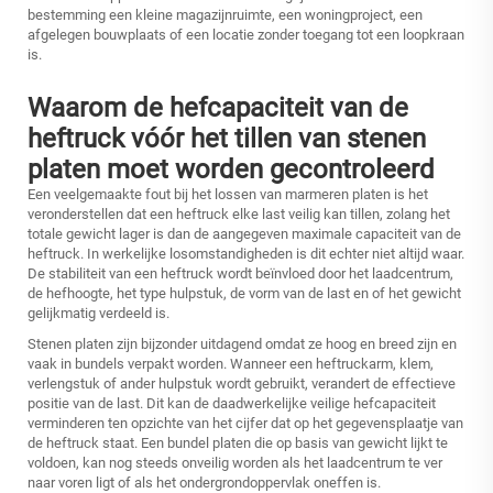
bestemming een kleine magazijnruimte, een woningproject, een
afgelegen bouwplaats of een locatie zonder toegang tot een loopkraan
is.
Waarom de hefcapaciteit van de
heftruck vóór het tillen van stenen
platen moet worden gecontroleerd
Een veelgemaakte fout bij het lossen van marmeren platen is het
veronderstellen dat een heftruck elke last veilig kan tillen, zolang het
totale gewicht lager is dan de aangegeven maximale capaciteit van de
heftruck. In werkelijke losomstandigheden is dit echter niet altijd waar.
De stabiliteit van een heftruck wordt beïnvloed door het laadcentrum,
de hefhoogte, het type hulpstuk, de vorm van de last en of het gewicht
gelijkmatig verdeeld is.
Stenen platen zijn bijzonder uitdagend omdat ze hoog en breed zijn en
vaak in bundels verpakt worden. Wanneer een heftruckarm, klem,
verlengstuk of ander hulpstuk wordt gebruikt, verandert de effectieve
positie van de last. Dit kan de daadwerkelijke veilige hefcapaciteit
verminderen ten opzichte van het cijfer dat op het gegevensplaatje van
de heftruck staat. Een bundel platen die op basis van gewicht lijkt te
voldoen, kan nog steeds onveilig worden als het laadcentrum te ver
naar voren ligt of als het ondergrondoppervlak oneffen is.