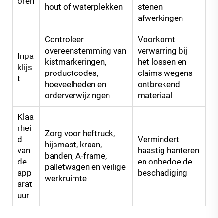
oren
hout of waterplekken
stenen
afwerkingen
Controleer
Voorkomt
overeenstemming van
verwarring bij
Inpa
kistmarkeringen,
het lossen en
klijs
productcodes,
claims wegens
t
hoeveelheden en
ontbrekend
orderverwijzingen
materiaal
Klaa
rhei
Zorg voor heftruck,
d
Vermindert
hijsmast, kraan,
van
haastig hanteren
banden, A-frame,
de
en onbedoelde
palletwagen en veilige
app
beschadiging
werkruimte
arat
uur