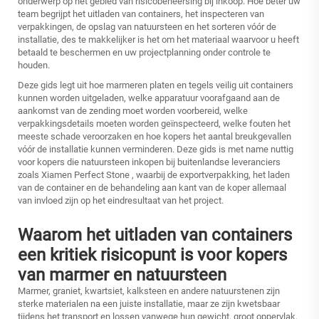
onderwerp op het gebied van risicobeheersing bij inkoop. Hoe beter uw
team begrijpt het uitladen van containers, het inspecteren van
verpakkingen, de opslag van natuursteen en het sorteren vóór de
installatie, des te makkelijker is het om het materiaal waarvoor u heeft
betaald te beschermen en uw projectplanning onder controle te
houden.
Deze gids legt uit hoe marmeren platen en tegels veilig uit containers
kunnen worden uitgeladen, welke apparatuur voorafgaand aan de
aankomst van de zending moet worden voorbereid, welke
verpakkingsdetails moeten worden geïnspecteerd, welke fouten het
meeste schade veroorzaken en hoe kopers het aantal breukgevallen
vóór de installatie kunnen verminderen. Deze gids is met name nuttig
voor kopers die natuursteen inkopen bij buitenlandse leveranciers
zoals
Xiamen Perfect Stone
, waarbij de exportverpakking, het laden
van de container en de behandeling aan kant van de koper allemaal
van invloed zijn op het eindresultaat van het project.
Waarom het uitladen van containers
een kritiek risicopunt is voor kopers
van marmer en natuursteen
Marmer, graniet, kwartsiet, kalksteen en andere natuurstenen zijn
sterke materialen na een juiste installatie, maar ze zijn kwetsbaar
tijdens het transport en lossen vanwege hun gewicht, groot oppervlak,