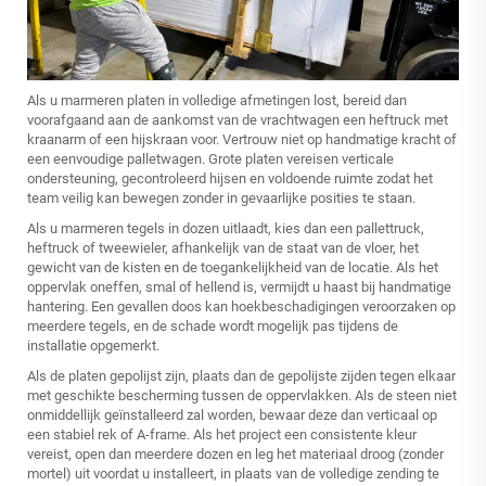
Als u marmeren platen in volledige afmetingen lost, bereid dan
voorafgaand aan de aankomst van de vrachtwagen een heftruck met
kraanarm of een hijskraan voor. Vertrouw niet op handmatige kracht of
een eenvoudige palletwagen. Grote platen vereisen verticale
ondersteuning, gecontroleerd hijsen en voldoende ruimte zodat het
team veilig kan bewegen zonder in gevaarlijke posities te staan.
Als u marmeren tegels in dozen uitlaadt, kies dan een pallettruck,
heftruck of tweewieler, afhankelijk van de staat van de vloer, het
gewicht van de kisten en de toegankelijkheid van de locatie. Als het
oppervlak oneffen, smal of hellend is, vermijdt u haast bij handmatige
hantering. Een gevallen doos kan hoekbeschadigingen veroorzaken op
meerdere tegels, en de schade wordt mogelijk pas tijdens de
installatie opgemerkt.
Als de platen gepolijst zijn, plaats dan de gepolijste zijden tegen elkaar
met geschikte bescherming tussen de oppervlakken. Als de steen niet
onmiddellijk geïnstalleerd zal worden, bewaar deze dan verticaal op
een stabiel rek of A-frame. Als het project een consistente kleur
vereist, open dan meerdere dozen en leg het materiaal droog (zonder
mortel) uit voordat u installeert, in plaats van de volledige zending te