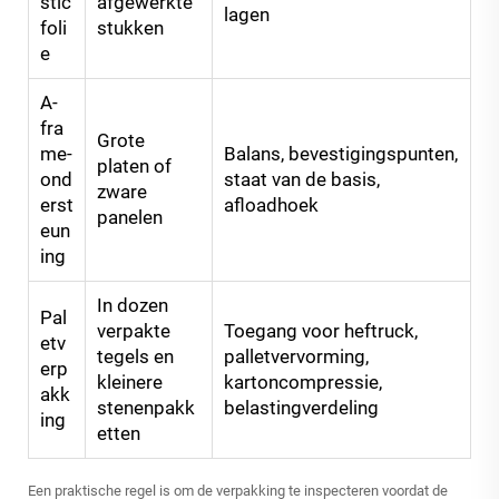
stic
afgewerkte
lagen
foli
stukken
e
A-
fra
Grote
me-
Balans, bevestigingspunten,
platen of
ond
staat van de basis,
zware
erst
afloadhoek
panelen
eun
ing
In dozen
Pal
verpakte
Toegang voor heftruck,
etv
tegels en
palletvervorming,
erp
kleinere
kartoncompressie,
akk
stenenpakk
belastingverdeling
ing
etten
Een praktische regel is om de verpakking te inspecteren voordat de