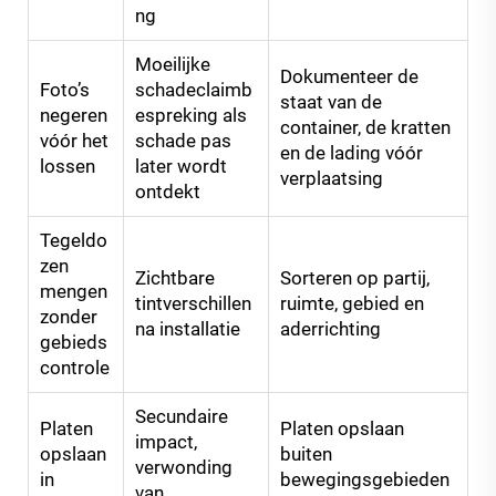
ng
Moeilijke
Dokumenteer de
Foto’s
schadeclaimb
staat van de
negeren
espreking als
container, de kratten
vóór het
schade pas
en de lading vóór
lossen
later wordt
verplaatsing
ontdekt
Tegeldo
zen
Zichtbare
Sorteren op partij,
mengen
tintverschillen
ruimte, gebied en
zonder
na installatie
aderrichting
gebieds
controle
Secundaire
Platen
Platen opslaan
impact,
opslaan
buiten
verwonding
in
bewegingsgebieden
van