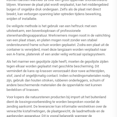
blijven. Wanneer de plaat plat wordt verplaatst, kan het middengebied
buigen of ongelijke druk ondergaan. Zelfs als de plaat niet direct
breekt, kan verborgen spanning later optreden tijdens bewerking,
snijden of installatie.
De veiligste methode is het gebruik van een heftruck met een
uitsteekarm, een bovenloopkraan of professionele
stenenhandlingsapparatuur. Werknemers mogen nooit in de valrichting
van een plaat staan, en platen mogen nooit zonder een stabiel
ondersteunend frame schuin worden geplaatst. Zodra een plaat uit de
container is verwijderd, moet deze langzaam worden verplaatst naar
een A-frame, platenrek of een ander veilig verticaal opslagsysteem.
Als het marmer een gepolijste zijde heeft, moeten de gepolijste zijden
tegen elkaar worden geplaatst met geschikte bescherming. Dit
vermindert de kans op krassen veroorzaakt door ruwe achterzijden,
stof, zand of ongelijkmatig contact. Indien scheidingsmaterialen nodig
zijn, gebruik dan houten stroken, rubberen onderleggers, schuim of
andere beschermende materialen die de oppervlakte niet kunnen
bevlekken of krassen.
Voor kopers die
natuurstenen producten
bij import uit het buitenland
dient de lossingsvoorbereiding te worden besproken voordat de
zending aankomt. De leverancier kan informatie verstrekken over de
verwachte kistafmetingen, de plaatgewicht, de laadmethode en de
aanbevolen apparatuur. Dit is vooral belangrijk wanneer de