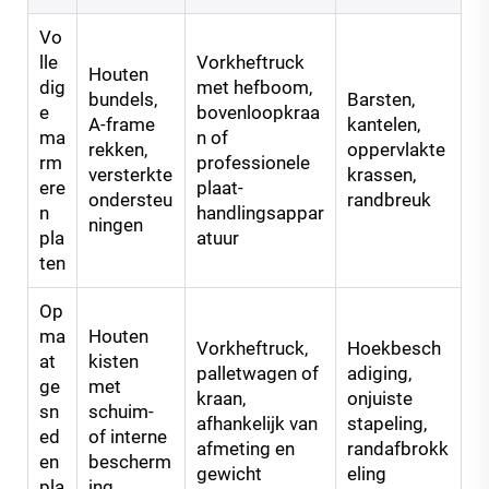
Vo
lle
Vorkheftruck
Houten
dig
met hefboom,
bundels,
Barsten,
e
bovenloopkraa
A-frame
kantelen,
ma
n of
rekken,
oppervlakte
rm
professionele
versterkte
krassen,
ere
plaat-
ondersteu
randbreuk
n
handlingsappar
ningen
pla
atuur
ten
Op
ma
Houten
Vorkheftruck,
Hoekbesch
at
kisten
palletwagen of
adiging,
ge
met
kraan,
onjuiste
sn
schuim-
afhankelijk van
stapeling,
ed
of interne
afmeting en
randafbrokk
en
bescherm
gewicht
eling
pla
ing