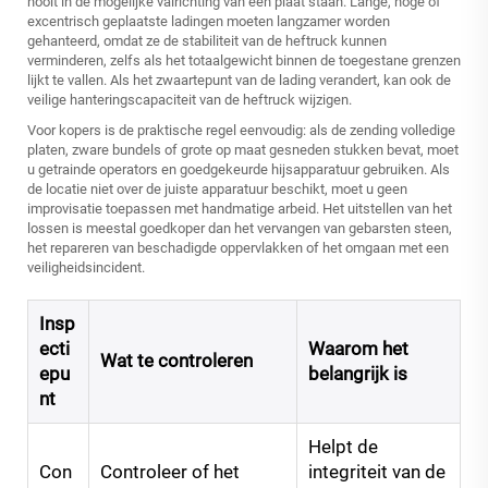
nooit in de mogelijke valrichting van een plaat staan. Lange, hoge of
excentrisch geplaatste ladingen moeten langzamer worden
gehanteerd, omdat ze de stabiliteit van de heftruck kunnen
verminderen, zelfs als het totaalgewicht binnen de toegestane grenzen
lijkt te vallen. Als het zwaartepunt van de lading verandert, kan ook de
veilige hanteringscapaciteit van de heftruck wijzigen.
Voor kopers is de praktische regel eenvoudig: als de zending volledige
platen, zware bundels of grote op maat gesneden stukken bevat, moet
u getrainde operators en goedgekeurde hijsapparatuur gebruiken. Als
de locatie niet over de juiste apparatuur beschikt, moet u geen
improvisatie toepassen met handmatige arbeid. Het uitstellen van het
lossen is meestal goedkoper dan het vervangen van gebarsten steen,
het repareren van beschadigde oppervlakken of het omgaan met een
veiligheidsincident.
Insp
ecti
Waarom het
Wat te controleren
epu
belangrijk is
nt
Helpt de
Con
Controleer of het
integriteit van de