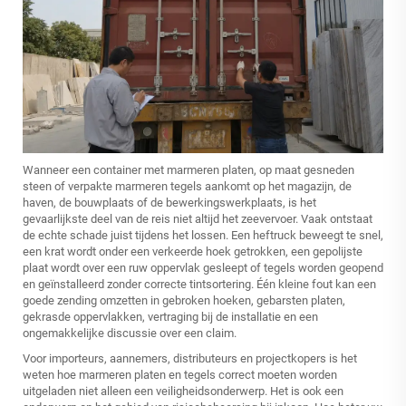
Wanneer een container met marmeren platen, op maat gesneden
steen of verpakte marmeren tegels aankomt op het magazijn, de
haven, de bouwplaats of de bewerkingswerkplaats, is het
gevaarlijkste deel van de reis niet altijd het zeevervoer. Vaak ontstaat
de echte schade juist tijdens het lossen. Een heftruck beweegt te snel,
een krat wordt onder een verkeerde hoek getrokken, een gepolijste
plaat wordt over een ruw oppervlak gesleept of tegels worden geopend
en geïnstalleerd zonder correcte tintsortering. Één kleine fout kan een
goede zending omzetten in gebroken hoeken, gebarsten platen,
gekrasde oppervlakken, vertraging bij de installatie en een
ongemakkelijke discussie over een claim.
Voor importeurs, aannemers, distributeurs en projectkopers is het
weten hoe marmeren platen en tegels correct moeten worden
uitgeladen niet alleen een veiligheidsonderwerp. Het is ook een