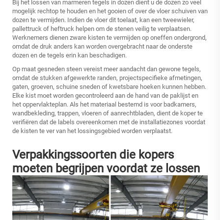
Bij het lossen van marmeren tegels in dozen dient u de dozen zo veel
mogelijk rechtop te houden en het gooien of over de vloer schuiven van
dozen te vermijden. Indien de vloer dit toelaat, kan een tweewieler,
pallettruck of heftruck helpen om de stenen veilig te verplaatsen.
Werknemers dienen zware kisten te vermijden op oneffen ondergrond,
omdat de druk anders kan worden overgebracht naar de onderste
dozen en de tegels erin kan beschadigen.
Op maat gesneden steen vereist meer aandacht dan gewone tegels,
omdat de stukken afgewerkte randen, projectspecifieke afmetingen,
gaten, groeven, schuine sneden of kwetsbare hoeken kunnen hebben.
Elke kist moet worden gecontroleerd aan de hand van de paklijst en
het oppervlakteplan. Als het materiaal bestemd is voor badkamers,
wandbekleding, trappen, vloeren of aanrechtbladen, dient de koper te
verifiëren dat de labels overeenkomen met de installatiezones voordat
de kisten te ver van het lossingsgebied worden verplaatst.
Verpakkingssoorten die kopers
moeten begrijpen voordat ze lossen