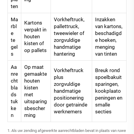
ten
Ma
Vorkheftruck,
Inzakken
Kartons
rbl
pallettruck,
van kartons,
verpakt in
e
tweewieler of
beschadigd
houten
te
zorgvuldige
e hoeken,
kisten of
gel
handmatige
menging
op pallets
s
hantering
van tinten
Aa
Op maat
Vorkheftruck
Breuk rond
nre
gemaakte
plus
spoelbakuit
cht
houten
zorgvuldige
sparingen,
bla
kisten
handmatige
kookplaato
ds
met
positionering
peningen en
tuk
uitsparing
door getrainde
smalle
ke
sbescher
werknemers
secties
n
ming
1. Als uw zending afgewerkte aanrechtbladen bevat in plaats van ruwe