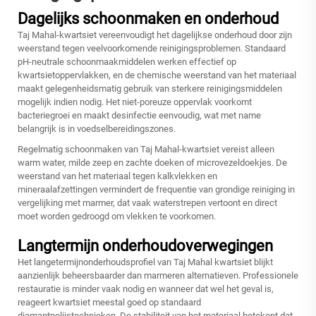
Dagelijks schoonmaken en onderhoud
Taj Mahal-kwartsiet vereenvoudigt het dagelijkse onderhoud door zijn
weerstand tegen veelvoorkomende reinigingsproblemen. Standaard
pH-neutrale schoonmaakmiddelen werken effectief op
kwartsietoppervlakken, en de chemische weerstand van het materiaal
maakt gelegenheidsmatig gebruik van sterkere reinigingsmiddelen
mogelijk indien nodig. Het niet-poreuze oppervlak voorkomt
bacteriegroei en maakt desinfectie eenvoudig, wat met name
belangrijk is in voedselbereidingszones.
Regelmatig schoonmaken van Taj Mahal-kwartsiet vereist alleen
warm water, milde zeep en zachte doeken of microvezeldoekjes. De
weerstand van het materiaal tegen kalkvlekken en
mineraalafzettingen vermindert de frequentie van grondige reiniging in
vergelijking met marmer, dat vaak waterstrepen vertoont en direct
moet worden gedroogd om vlekken te voorkomen.
Langtermijn onderhoudoverwegingen
Het langetermijnonderhoudsprofiel van Taj Mahal kwartsiet blijkt
aanzienlijk beheersbaarder dan marmeren alternatieven. Professionele
restauratie is minder vaak nodig en wanneer dat wel het geval is,
reageert kwartsiet meestal goed op standaard
diamantpolijstechnieken. De stabiliteit van het materiaal betekent dat