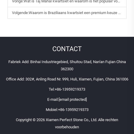
Vorige:
Wat is Taj Mahal kwartsiet en waarom is het populair voor aanrechtbladen?
Volgende:
Waarom is Braziliaans kwartsiet een premium keuze voor luxe aanrechtbladen?
CONTACT
Fabriek Add: Binhai Industriegebied, Shuitou Stad, Nan'an Fujian China
362300
Office Add: 302#, Anling Road Nr. 999, Huli, Xiamen, Fujian, China 361006
Tel:
+86-13959219373
E-mail:
[email protected]
Mobiel:
+86-13959219373
Copyright © 2026 Xiamen Perfect Stone Co., Ltd. Alle rechten
voorbehouden