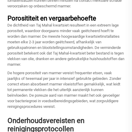
tomatensauzen kunnen binnen minuten na contact merkbare schade
veroorzaken op onbeschermd marmer.
Porosititeit en vergaarbehoefte
De dichtheid van Taj Mahal kwartsiet resulteert in een extreem lage
porositeit, waardoor doorgaans minder vaak geëtcheerd hoeft te
worden dan marmer. De meeste hoogwaardige kwartsietinstallaties
moeten elke 2-3 jaar worden geëtcheerd, afhankelijk van
gebruikspatronen en blootstellingsomstandigheden. De verminderde
porositeit betekent ook dat Taj Mahal-kwartsiet beter bestand is tegen
vlekken van olie, dranken en andere gebruikelijke huishoudstoffen dan
marmer.
De hogere porositeit van marmer vereist frequenter etsen, vaak
jaarlijks of tweemaal per jaar in intensief gebruikte gebieden. Zonder
correct etsen absorbeert marmer vloeistoffen gemakkelijk, wat leidt
tot permanente vlekken die het uiterlijk aanzienlijk kunnen
beïnvloeden. De poreuze aard van marmer maakt het ook gevoeliger
voor bacteriegroei in voedselbereidingsgebieden, wat zorgvuldigere
reinigingsprocedures vereist.
Onderhoudsvereisten en
reinigingsprotocollen