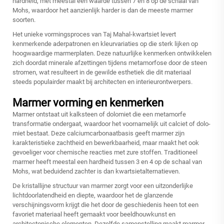
hardheid, met meestal een waarde tussen 7 en 8 op de schaal van
Mohs, waardoor het aanzienlijk harder is dan de meeste marmer
soorten.
Het unieke vormingsproces van Taj Mahal-kwartsiet levert
kenmerkende aderpatronen en kleurvariaties op die sterk lijken op
hoogwaardige marmerplaten. Deze natuurlijke kenmerken ontwikkelen
zich doordat minerale afzettingen tijdens metamorfose door de steen
stromen, wat resulteert in de gewilde esthetiek die dit materiaal
steeds populairder maakt bij architecten en interieurontwerpers.
Marmer vorming en kenmerken
Marmer ontstaat uit kalksteen of dolo­miet die een metamorfe
transformatie ondergaat, waardoor het voornamelijk uit calciet of dolo­
miet bestaat. Deze calciumcarbonaatbasis geeft marmer zijn
karakteristieke zachtheid en bewerkbaarheid, maar maakt het ook
gevoeliger voor chemische reacties met zure stoffen. Traditioneel
marmer heeft meestal een hardheid tussen 3 en 4 op de schaal van
Mohs, wat beduidend zachter is dan kwartsietalternatieven.
De kristallijne structuur van marmer zorgt voor een uitzonderlijke
lichtdoorlatendheid en diepte, waardoor het de glanzende
verschijningsvorm krijgt die het door de geschiedenis heen tot een
favoriet materiaal heeft gemaakt voor beeldhouwkunst en
architectonische elementen. Dezelfde samenstelling maakt marmer