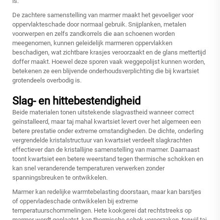
is.
De zachtere samenstelling van marmer maakt het gevoeliger voor
oppervlakteschade door normaal gebruik. Snijplanken, metalen
voorwerpen en zelfs zandkorrels die aan schoenen worden
meegenomen, kunnen geleidelijk marmeren oppervlakken
beschadigen, wat zichtbare krasjes veroorzaakt en de glans mettertijd
doffer maakt. Hoewel deze sporen vaak weggepolijst kunnen worden,
betekenen ze een blijvende onderhoudsverplichting die bij kwartsiet
grotendeels overbodig is.
Slag- en hittebestendigheid
Beide materialen tonen uitstekende slagvastheid wanneer correct
geïnstalleerd, maar taj mahal kwartsiet levert over het algemeen een
betere prestatie onder extreme omstandigheden. De dichte, onderling
vergrendelde kristalstructuur van kwartsiet verdeelt slagkrachten
effectiever dan de kristallijne samenstelling van marmer. Daarnaast
toont kwartsiet een betere weerstand tegen thermische schokken en
kan snel veranderende temperaturen verwerken zonder
spanningsbreuken te ontwikkelen.
Marmer kan redelijke warmtebelasting doorstaan, maar kan barstjes
of oppervladeschade ontwikkelen bij extreme
temperatuurschommelingen. Hete kookgerei dat rechtstreeks op
marmer wordt geplaatst, kan thermische schok veroorzaken, terwijl taj