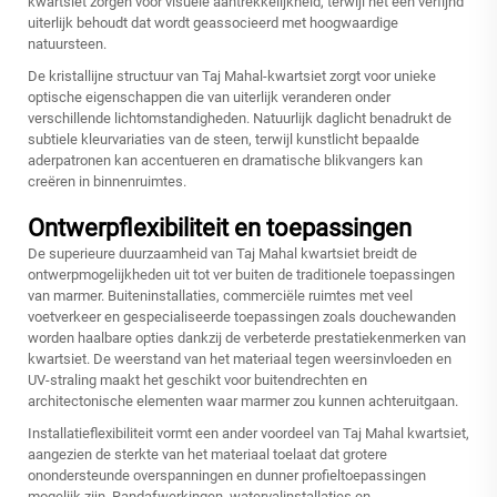
kwartsiet zorgen voor visuele aantrekkelijkheid, terwijl het een verfijnd
uiterlijk behoudt dat wordt geassocieerd met hoogwaardige
natuursteen.
De kristallijne structuur van Taj Mahal-kwartsiet zorgt voor unieke
optische eigenschappen die van uiterlijk veranderen onder
verschillende lichtomstandigheden. Natuurlijk daglicht benadrukt de
subtiele kleurvariaties van de steen, terwijl kunstlicht bepaalde
aderpatronen kan accentueren en dramatische blikvangers kan
creëren in binnenruimtes.
Ontwerpflexibiliteit en toepassingen
De superieure duurzaamheid van Taj Mahal kwartsiet breidt de
ontwerpmogelijkheden uit tot ver buiten de traditionele toepassingen
van marmer. Buiteninstallaties, commerciële ruimtes met veel
voetverkeer en gespecialiseerde toepassingen zoals douchewanden
worden haalbare opties dankzij de verbeterde prestatiekenmerken van
kwartsiet. De weerstand van het materiaal tegen weersinvloeden en
UV-straling maakt het geschikt voor buitendrechten en
architectonische elementen waar marmer zou kunnen achteruitgaan.
Installatieflexibiliteit vormt een ander voordeel van Taj Mahal kwartsiet,
aangezien de sterkte van het materiaal toelaat dat grotere
onondersteunde overspanningen en dunner profieltoepassingen
mogelijk zijn. Randafwerkingen, watervalinstallaties en