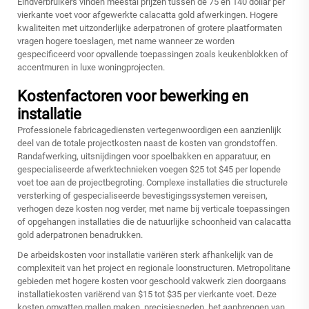
Eindverbruikers vinden meestal prijzen tussen de 75 en 140 dollar per
vierkante voet voor afgewerkte calacatta gold afwerkingen. Hogere
kwaliteiten met uitzonderlijke aderpatronen of grotere plaatformaten
vragen hogere toeslagen, met name wanneer ze worden
gespecificeerd voor opvallende toepassingen zoals keukenblokken of
accentmuren in luxe woningprojecten.
Kostenfactoren voor bewerking en
installatie
Professionele fabricagediensten vertegenwoordigen een aanzienlijk
deel van de totale projectkosten naast de kosten van grondstoffen.
Randafwerking, uitsnijdingen voor spoelbakken en apparatuur, en
gespecialiseerde afwerktechnieken voegen $25 tot $45 per lopende
voet toe aan de projectbegroting. Complexe installaties die structurele
versterking of gespecialiseerde bevestigingssystemen vereisen,
verhogen deze kosten nog verder, met name bij verticale toepassingen
of opgehangen installaties die de natuurlijke schoonheid van calacatta
gold aderpatronen benadrukken.
De arbeidskosten voor installatie variëren sterk afhankelijk van de
complexiteit van het project en regionale loonstructuren. Metropolitane
gebieden met hogere kosten voor geschoold vakwerk zien doorgaans
installatiekosten variërend van $15 tot $35 per vierkante voet. Deze
kosten omvatten mallen maken, precisiesneden, het aanbrengen van