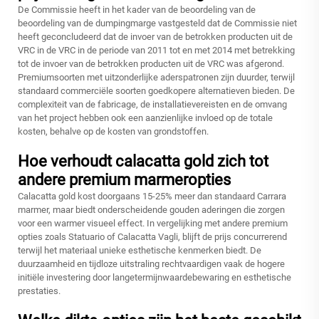
De Commissie heeft in het kader van de beoordeling van de
beoordeling van de dumpingmarge vastgesteld dat de Commissie niet
heeft geconcludeerd dat de invoer van de betrokken producten uit de
VRC in de VRC in de periode van 2011 tot en met 2014 met betrekking
tot de invoer van de betrokken producten uit de VRC was afgerond.
Premiumsoorten met uitzonderlijke aderspatronen zijn duurder, terwijl
standaard commerciële soorten goedkopere alternatieven bieden. De
complexiteit van de fabricage, de installatievereisten en de omvang
van het project hebben ook een aanzienlijke invloed op de totale
kosten, behalve op de kosten van grondstoffen.
Hoe verhoudt calacatta gold zich tot
andere premium marmeropties
Calacatta gold kost doorgaans 15-25% meer dan standaard Carrara
marmer, maar biedt onderscheidende gouden aderingen die zorgen
voor een warmer visueel effect. In vergelijking met andere premium
opties zoals Statuario of Calacatta Vagli, blijft de prijs concurrerend
terwijl het materiaal unieke esthetische kenmerken biedt. De
duurzaamheid en tijdloze uitstraling rechtvaardigen vaak de hogere
initiële investering door langetermijnwaardebewaring en esthetische
prestaties.