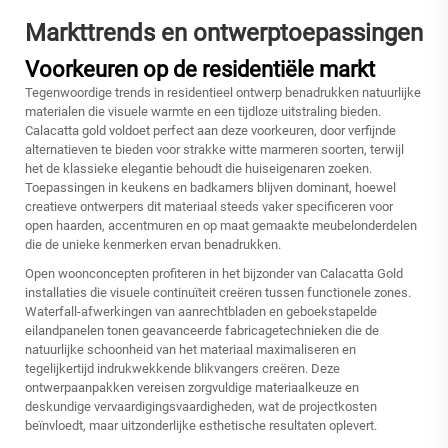
Markttrends en ontwerptoepassingen
Voorkeuren op de residentiële markt
Tegenwoordige trends in residentieel ontwerp benadrukken natuurlijke
materialen die visuele warmte en een tijdloze uitstraling bieden.
Calacatta gold voldoet perfect aan deze voorkeuren, door verfijnde
alternatieven te bieden voor strakke witte marmeren soorten, terwijl
het de klassieke elegantie behoudt die huiseigenaren zoeken.
Toepassingen in keukens en badkamers blijven dominant, hoewel
creatieve ontwerpers dit materiaal steeds vaker specificeren voor
open haarden, accentmuren en op maat gemaakte meubelonderdelen
die de unieke kenmerken ervan benadrukken.
Open woonconcepten profiteren in het bijzonder van Calacatta Gold
installaties die visuele continuïteit creëren tussen functionele zones.
Waterfall-afwerkingen van aanrechtbladen en geboekstapelde
eilandpanelen tonen geavanceerde fabricagetechnieken die de
natuurlijke schoonheid van het materiaal maximaliseren en
tegelijkertijd indrukwekkende blikvangers creëren. Deze
ontwerpaanpakken vereisen zorgvuldige materiaalkeuze en
deskundige vervaardigingsvaardigheden, wat de projectkosten
beïnvloedt, maar uitzonderlijke esthetische resultaten oplevert.