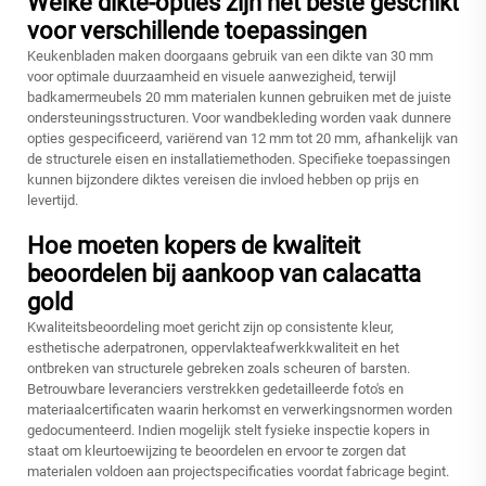
Welke dikte-opties zijn het beste geschikt
voor verschillende toepassingen
Keukenbladen maken doorgaans gebruik van een dikte van 30 mm
voor optimale duurzaamheid en visuele aanwezigheid, terwijl
badkamermeubels 20 mm materialen kunnen gebruiken met de juiste
ondersteuningsstructuren. Voor wandbekleding worden vaak dunnere
opties gespecificeerd, variërend van 12 mm tot 20 mm, afhankelijk van
de structurele eisen en installatiemethoden. Specifieke toepassingen
kunnen bijzondere diktes vereisen die invloed hebben op prijs en
levertijd.
Hoe moeten kopers de kwaliteit
beoordelen bij aankoop van calacatta
gold
Kwaliteitsbeoordeling moet gericht zijn op consistente kleur,
esthetische aderpatronen, oppervlakteafwerkkwaliteit en het
ontbreken van structurele gebreken zoals scheuren of barsten.
Betrouwbare leveranciers verstrekken gedetailleerde foto's en
materiaalcertificaten waarin herkomst en verwerkingsnormen worden
gedocumenteerd. Indien mogelijk stelt fysieke inspectie kopers in
staat om kleurtoewijzing te beoordelen en ervoor te zorgen dat
materialen voldoen aan projectspecificaties voordat fabricage begint.