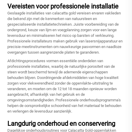
Vereisten voor professionele installatie
Geslaagde installaties van calacatta gold vereisen ervaren vaklieden
die bekend zijn met de kenmerken van natuursteen en
gespecialiseerde installatietechnieken. Juiste voorbereiding van de
ondergrond, keuze van lijm en voegplanning zorgen voor een lange
levensduur en minimaliseren het risico op barsten of verkleuring.
Professionele installateurs maken gebruik van lasersnijapparatuur en
precisie-meetinstrumenten om nauwkeurige pasvormen en naadloze
overgangen tussen aangrenzende platen te garanderen.
Afdichtingsprocedures vormen essentiële onderdelen van
professionele installaties, waarbij de natuurlijke porositeit van de
steen wordt beschermd terwijl de ademende eigenschappen
behouden blijven. Doordringende afdekmiddelen van hoge kwaliteit
zorgen voor vlekwerendheid zonder de oppervlakte-uitstraling te
veranderen, en moeten om de 12 tot 18 maanden opnieuw worden
aangebracht, afhankelijk van het gebruik en de
omgevingsomstandigheden. Professionele onderhoudsprogramma's
helpen de oorspronkelijke schoonheid van het materiaal te behouden
en verlengen de levensduur aanzienlijk.
Langdurig onderhoud en conservering
Dagelijkse onderhoudsroutines voor Calacatta Gold-oppervlakken