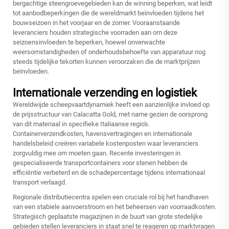
bergachtige steengroevegebieden kan de winning beperken, wat leidt
tot aanbodbeperkingen die de wereldmarkt beïnvloeden tijdens het
bouwseizoen in het voorjaar en de zomer. Vooraanstaande
leveranciers houden strategische voorraden aan om deze
seizoensinvloeden te beperken, hoewel onverwachte
weersomstandigheden of onderhoudsbehoefte van apparatuur nog
steeds tijdelijke tekorten kunnen veroorzaken die de marktprijzen
beïnvloeden.
Internationale verzending en logistiek
Wereldwijde scheepvaartdynamiek heeft een aanzienlijke invloed op
de prijsstructuur van Calacatta Gold, met name gezien de oorsprong
van dit materiaal in specifieke Italiaanse regio's.
Containerverzendkosten, havensvertragingen en internationale
handelsbeleid creëren variabele kostenposten waar leveranciers
zorgvuldig mee om moeten gaan. Recente investeringen in
gespecialiseerde transportcontainers voor stenen hebben de
efficiëntie verbeterd en de schadepercentage tijdens internationaal
transport verlaagd.
Regionale distributiecentra spelen een cruciale rol bij het handhaven
van een stabiele aanvoerstroom en het beheersen van voorraadkosten.
Strategisch geplaatste magazijnen in de buurt van grote stedelijke
gebieden stellen leveranciers in staat snel te reageren op marktvragen