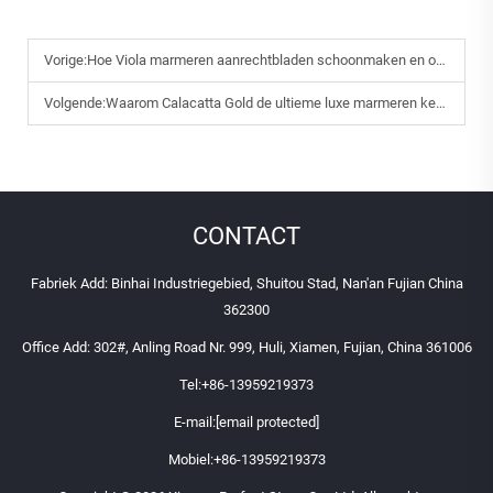
Vorige:
Hoe Viola marmeren aanrechtbladen schoonmaken en onderhouden
Volgende:
Waarom Calacatta Gold de ultieme luxe marmeren keuze is
CONTACT
Fabriek Add: Binhai Industriegebied, Shuitou Stad, Nan'an Fujian China
362300
Office Add: 302#, Anling Road Nr. 999, Huli, Xiamen, Fujian, China 361006
Tel:
+86-13959219373
E-mail:
[email protected]
Mobiel:
+86-13959219373