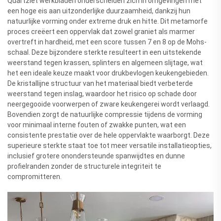
Quartziet werkbladen onderscheiden zich in omgevingen met
een hoge eis aan uitzonderlijke duurzaamheid, dankzij hun
natuurlijke vorming onder extreme druk en hitte. Dit metamorfe
proces creëert een oppervlak dat zowel graniet als marmer
overtreft in hardheid, met een score tussen 7 en 8 op de Mohs-
schaal. Deze bijzondere sterkte resulteert in een uitstekende
weerstand tegen krassen, splinters en algemeen slijtage, wat
het een ideale keuze maakt voor drukbevlogen keukengebieden.
De kristallijne structuur van het materiaal biedt verbeterde
weerstand tegen inslag, waardoor het risico op schade door
neergegooide voorwerpen of zware keukengerei wordt verlaagd.
Bovendien zorgt de natuurlijke compressie tijdens de vorming
voor minimaal interne fouten of zwakke punten, wat een
consistente prestatie over de hele oppervlakte waarborgt. Deze
superieure sterkte staat toe tot meer versatile installatieopties,
inclusief grotere onondersteunde spanwijdtes en dunne
profielranden zonder de structurele integriteit te
compromitteren.